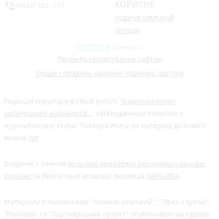
КОРИСНЕ
phone_in_talk
(0432) 555 -111
Новини компаній
Огляди
Правила користування сайтом
Умови і правила надання платного доступу
Редакція керується в своїй роботі
"Кодексом етики
українського журналіста"
, затвердженим Комісією з
журналістської етики. Поскаржитись на матеріал до Комісії
можна
тут
Видання є членом
Асоціації Незалежні регіональні видавці
України
та Всесвітньої асоціації видавців
WAN-IFRA
Матеріали з позначками "Новини компаній", "Прес-служба",
"Реклама" та "Партнерський проєкт" опубліковані на правах