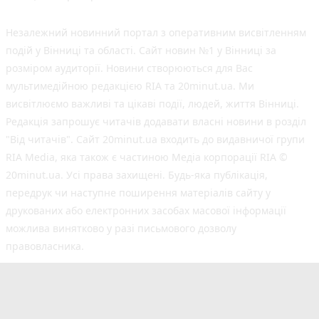
Незалежний новинний портал з оперативним висвітленням
подій у Вінниці та області. Сайт новин №1 у Вінниці за
розміром аудиторії. Новини створюються для Вас
мультимедійною редакцією RIA та 20minut.ua. Ми
висвітлюємо важливі та цікаві події, людей, життя Вінниці.
Редакція запрошує читачів додавати власні новини в розділ
"Від читачів". Сайт 20minut.ua входить до видавничої групи
RIA Media, яка також є частиною Медіа корпорації RIA ©
20minut.ua. Усі права захищені. Будь-яка публiкацiя,
передрук чи наступне поширення матеріалів сайту у
друкованих або електронних засобах масової інформації
можлива винятково у разі письмового дозволу
правовласника.
©2017-2025 20minut.ua
вул. Ширшова, буд. 3-а, м. Вінниця, 21032
[email protected]
Cуб'єкт у сфері онлайн-медіа; ідентифікатор медіа