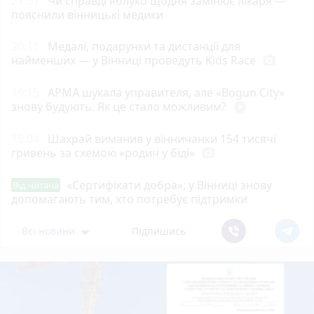
21:01
Чи справді яблуко щодня замінює лікаря —
пояснили вінницькі медики
20:11
Медалі, подарунки та дистанції для
найменших — у Вінниці проведуть Kids Race
photo_camera
19:15
АРМА шукала управителя, але «Bogun City»
знову будують. Як це стало можливим?
play_circle_filled
19:04
Шахрай виманив у вінничанки 154 тисячі
гривень за схемою «родич у біді»
photo_camera
«Сертифікати добра»: у Вінниці знову
Від читача
допомагають тим, хто потребує підтримки
Всі новини
Підпишись