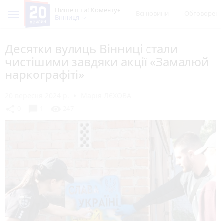
Пишеш ти! Коментує
Всі новини
Обговорен
Вінниця
Десятки вулиць Вінниці стали
чистішими завдяки акції «Замалюй
наркографіті»
20 вересня 2024 р.
Марія ЛЄХОВА
chat_bubble
share
visibility
0
1
247