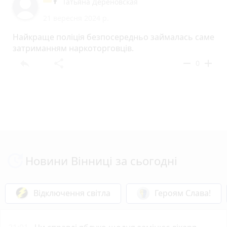
Татьяна Дереновская
21 вересня 2024 р.
Найкраще поліція безпосередньо займалась саме
затриманням наркоторговців.
reply
share
remove
add
0
Новини Вінниці за сьогодні
Відключення світла
Героям Слава!