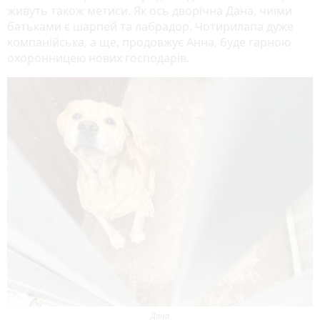
живуть також метиси. Як ось дворічна Дана, чиїми
батьками є шарпей та лабрадор. Чотирилапа дуже
компанійська, а ще, продовжує Анна, буде гарною
охоронницею нових господарів.
Дана