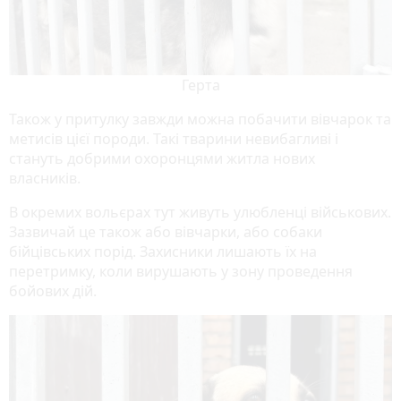
Герта
Також у притулку завжди можна побачити вівчарок та
метисів цієї породи. Такі тварини невибагливі і
стануть добрими охоронцями житла нових
власників.
В окремих вольєрах тут живуть улюбленці військових.
Зазвичай це також або вівчарки, або собаки
бійцівських порід. Захисники лишають їх на
перетримку, коли вирушають у зону проведення
бойових дій.