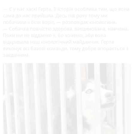
— Є у нас хаскі Герта. Її історія особлива тим, що вона
сама до нас прийшла. Десь пів року тому ми
побачили її біля воріт, — розповідає кінологиня.
— Собачка повністю здорова, вакцинована, навчена.
Поки ми не віддаємо її, бо хочемо, аби вона
відкривала наш кінологічний майданчик. Герта
виконує всі базові команди, тому добре впорається з
завданням.