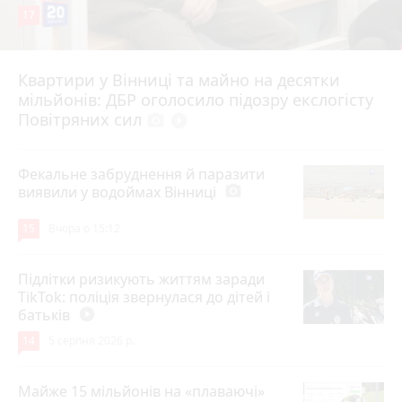
17
Квартири у Вінниці та майно на десятки
6 серпня 2026 р.
мільйонів: ДБР оголосило підозру екслогісту
Повітряних сил
photo_camera
play_circle_filled
Фекальне забруднення й паразити
виявили у водоймах Вінниці
photo_camera
15
Вчора о 15:12
Підлітки ризикують життям заради
TikTok: поліція звернулася до дітей і
батьків
play_circle_filled
14
5 серпня 2026 р.
Майже 15 мільйонів на «плаваючі»