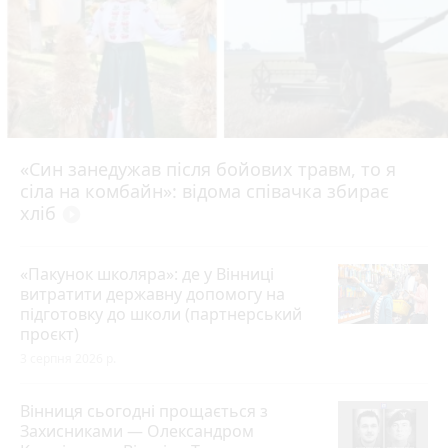
«Син занедужав після бойових травм, то я
сіла на комбайн»: відома співачка збирає
хліб
play_circle_filled
«Пакунок школяра»: де у Вінниці
витратити державну допомогу на
підготовку до школи (партнерський
проєкт)
3 серпня 2026 р.
Вінниця сьогодні прощається з
Захисниками — Олександром