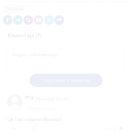
тварини
Коментарі (7)
Опублікувати коментар
Миколай Лисюк
1 жовтня 2024 р.
Це такі новини Вінниці?
reply
share
remove
add
0