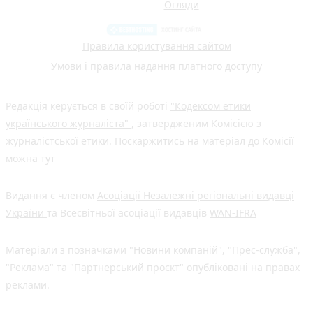
Огляди
Правила користування сайтом
Умови і правила надання платного доступу
Редакція керується в своїй роботі
"Кодексом етики
українського журналіста"
, затвердженим Комісією з
журналістської етики. Поскаржитись на матеріал до Комісії
можна
тут
Видання є членом
Асоціації Незалежні регіональні видавці
України
та Всесвітньої асоціації видавців
WAN-IFRA
Матеріали з позначками "Новини компаній", "Прес-служба",
"Реклама" та "Партнерський проєкт" опубліковані на правах
реклами.