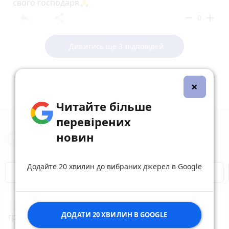
свого господаря🙏
reply
share
remove
add
0
Дивитись ще 3 відповідей
×
Читайте більше
перевірених
новин
Новини Вінниці за сьогодні
Додайте 20 хвилин до вибраних джерел в Google
Відключення світла
Героям Слава!
12:15
Домашній собака захворів на сказ — у
ДОДАТИ 20 ХВИЛИН В GOOGLE
громаді на Вінниччині ввели карантин