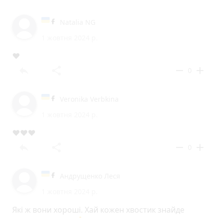
Natalia NG
1 жовтня 2024 р.
❤️
reply
share
remove
add
0
Veronika Verbkina
1 жовтня 2024 р.
❤️❤️❤️
reply
share
remove
add
0
Андрущенко Леся
1 жовтня 2024 р.
Які ж вони хороші. Хай кожен хвостик знайде