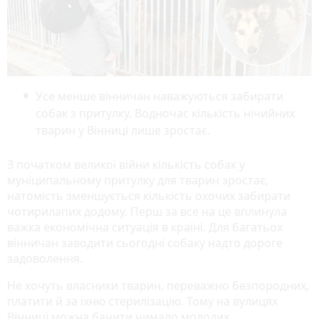
Усе менше вінничан наважуються забирати
собак з притулку. Водночас кількість нічийних
тварин у Вінниці лише зростає.
З початком великої війни кількість собак у
муніципальному притулку для тварин зростає,
натомість зменшується кількість охочих забирати
чотирилапих додому. Перш за все на це вплинула
важка економічна ситуація в країні. Для багатьох
вінничан заводити сьогодні собаку надто дороге
задоволення.
Не хочуть власники тварин, переважно безпородних,
платити й за їхню стерилізацію. Тому на вулицях
Вінниці можна бачити чимало молодих