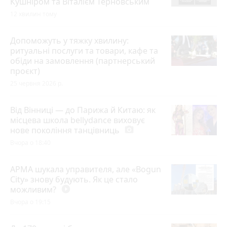
Кушніром та Віталієм Терновським
12 хвилин тому
Допоможуть у тяжку хвилину:
ритуальні послуги та товари, кафе та
обіди на замовлення (партнерський
проєкт)
25 червня 2026 р.
Від Вінниці — до Парижа й Китаю: як
місцева школа bellydance виховує
нове покоління танцівниць
photo_camera
Вчора о 18:40
АРМА шукала управителя, але «Bogun
City» знову будують. Як це стало
можливим?
play_circle_filled
Вчора о 19:15