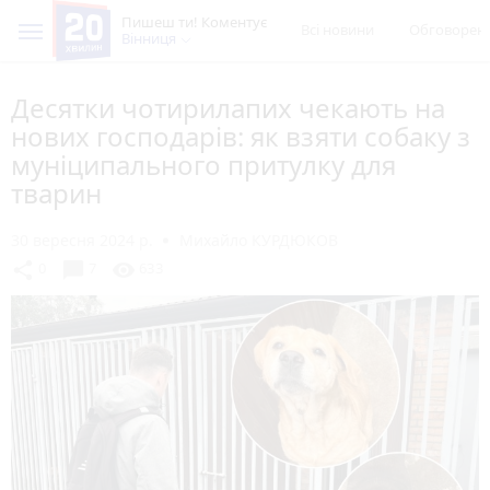
Пишеш ти! Коментує
Всі новини
Обговорен
Вінниця
Десятки чотирилапих чекають на
нових господарів: як взяти собаку з
муніципального притулку для
тварин
30 вересня 2024 р.
Михайло КУРДЮКОВ
chat_bubble
share
visibility
0
7
633