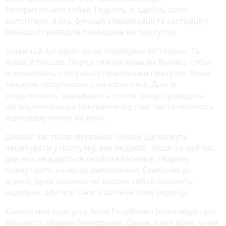
безпритульних собак. Годують їх здебільшого
волонтери, а ось функція стерилізації та кастрації у
більшості випадків покладена на притулок.
Зазвичай тут одночасно перебуває 60 тварин. Та
буває й більше. Перед тим на вулицях Вінниці собак
відловлюють спеціальні працівники притулку. Вони
тиждень перебувають на карантині. Далі їх
стерилізують, вакцинують проти сказу, проводять
дегельмінтизацію (лікування від глистів) та чіпляють
відповідну кліпсу на вухо.
Деякий час після лікування собаки ще можуть
перебувати у притулку, але недовго. Якщо за цей час
для них не вдається знайти власників, тварину
повертають на місце виловлення. Схильних до
агресії, дуже великих чи хворих собак лишають
надовше, аби все-таки знайти їм нову родину.
Кінологиня притулку Анна Голубович розповідає, що
більшість тварин безпородні. Однак, каже вона, у них