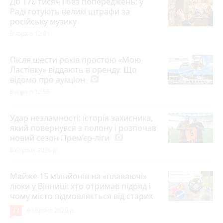
До 170 тисяч і без попереджень: у
Раді готують великі штрафи за
російську музику
Вчора о 12:01
Після шести років простою «Мою
Ластівку» віддають в оренду. Що
відомо про аукціон
photo_camera
Вчора о 12:56
Удар незламності: історія захисника,
який повернувся з полону і розпочав
новий сезон Прем’єр-ліги
photo_camera
6 серпня 2026 р.
Майже 15 мільйонів на «плаваючі»
люки у Вінниці: хто отримав підряд і
чому місто відмовляється від старих
12
6 серпня 2026 р.