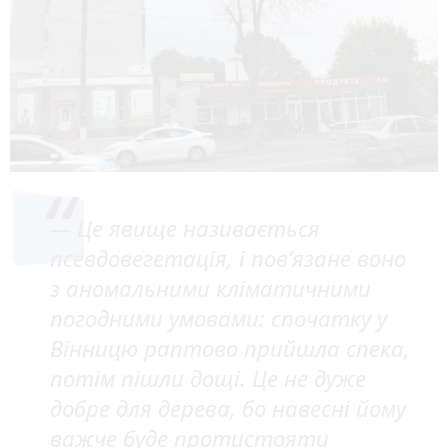
— Це явище називається
псевдовегетація, і пов’язане воно
з аномальними кліматичними
погодними умовами: спочатку у
Вінницю раптово прийшла спека,
потім пішли дощі. Це не дуже
добре для дерева, бо навесні йому
важче буде протистояти