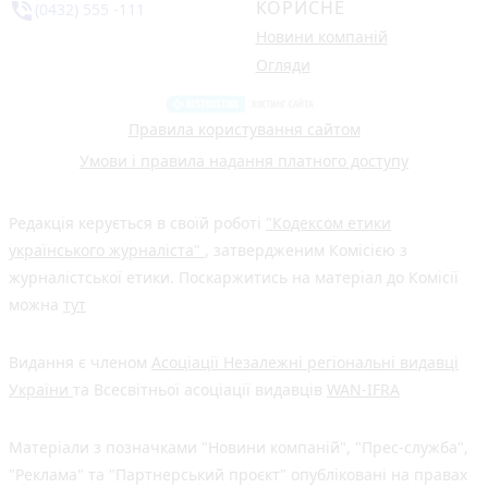
КОРИСНЕ
phone_in_talk
(0432) 555 -111
Новини компаній
Огляди
Правила користування сайтом
Умови і правила надання платного доступу
Редакція керується в своїй роботі
"Кодексом етики
українського журналіста"
, затвердженим Комісією з
журналістської етики. Поскаржитись на матеріал до Комісії
можна
тут
Видання є членом
Асоціації Незалежні регіональні видавці
України
та Всесвітньої асоціації видавців
WAN-IFRA
Матеріали з позначками "Новини компаній", "Прес-служба",
"Реклама" та "Партнерський проєкт" опубліковані на правах