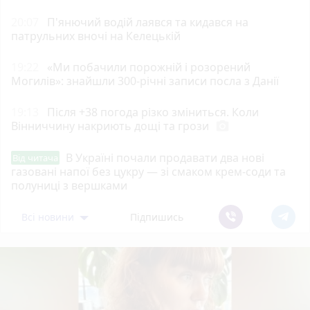
20:07
П'янючий водій лаявся та кидався на
патрульних вночі на Келецькій
19:22
«Ми побачили порожній і розорений
Могилів»: знайшли 300-річні записи посла з Данії
19:13
Після +38 погода різко зміниться. Коли
Вінниччину накриють дощі та грози
photo_camera
В Україні почали продавати два нові
Від читача
газовані напої без цукру — зі смаком крем-соди та
полуниці з вершками
Всі новини
Підпишись