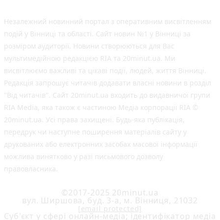
Незалежний новинний портал з оперативним висвітленням
подій у Вінниці та області. Сайт новин №1 у Вінниці за
розміром аудиторії. Новини створюються для Вас
мультимедійною редакцією RIA та 20minut.ua. Ми
висвітлюємо важливі та цікаві події, людей, життя Вінниці.
Редакція запрошує читачів додавати власні новини в розділ
"Від читачів". Сайт 20minut.ua входить до видавничої групи
RIA Media, яка також є частиною Медіа корпорації RIA ©
20minut.ua. Усі права захищені. Будь-яка публiкацiя,
передрук чи наступне поширення матеріалів сайту у
друкованих або електронних засобах масової інформації
можлива винятково у разі письмового дозволу
правовласника.
©2017-2025 20minut.ua
вул. Ширшова, буд. 3-а, м. Вінниця, 21032
[email protected]
Cуб'єкт у сфері онлайн-медіа; ідентифікатор медіа