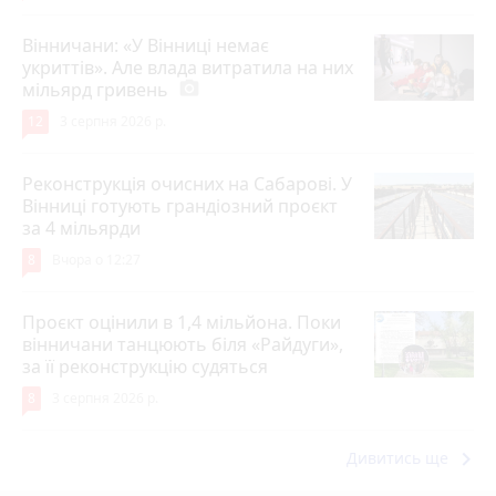
Вінничани: «У Вінниці немає
укриттів». Але влада витратила на них
мільярд гривень
photo_camera
12
3 серпня 2026 р.
Реконструкція очисних на Сабарові. У
Вінниці готують грандіозний проєкт
за 4 мільярди
8
Вчора о 12:27
Проєкт оцінили в 1,4 мільйона. Поки
вінничани танцюють біля «Райдуги»,
за її реконструкцію судяться
8
3 серпня 2026 р.
keyboard_arrow_right
Дивитись ще