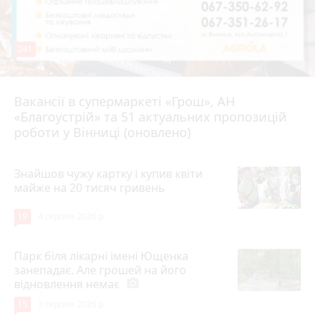
241
Вакансії в супермаркеті «Грош», АН
4 серпня 2026 р.
«Благоустрій» та 51 актуальних пропозицій
роботи у Вінниці (оновлено)
Знайшов чужу картку і купив квіти
майже на 20 тисяч гривень
19
4 серпня 2026 р.
Парк біля лікарні імені Ющенка
занепадає. Але грошей на його
відновлення немає
photo_camera
15
3 серпня 2026 р.