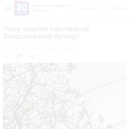
Пишеш ти! Коментує
Всі новини
Обговорен
Вінниця
Чому зацвіли каштани на
Замостянській вулиці?
13 вересня 2017 р.
Діана ГУЛБІАНІ
chat_bubble
share
visibility
1
0
590