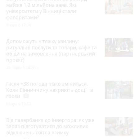
майже 1,2 мільйона заяв. Які
університети у Вінниці стали
фаворитами?
Вчора о 17:36
Допоможуть у тяжку хвилину:
ритуальні послуги та товари, кафе та
обіди на замовлення (партнерський
проєкт)
25 червня 2026 р.
Після +38 погода різко зміниться.
Коли Вінниччину накриють дощі та
грози
photo_camera
Вчора о 19:13
Від павербанка до інвертора: як уже
зараз підготуватися до можливих
відключень світла взимку