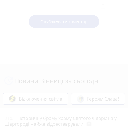
Опублікувати коментар
Новини Вінниці за сьогодні
Відключення світла
Героям Слава!
21:01
Історичну браму храму Святого Флоріана у
Шаргороді майже відреставрували
photo_camera