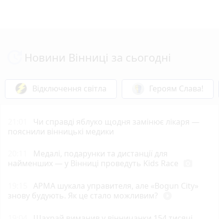
Новини Вінниці за сьогодні
Відключення світла
Героям Слава!
21:01
Чи справді яблуко щодня замінює лікаря —
пояснили вінницькі медики
20:11
Медалі, подарунки та дистанції для
найменших — у Вінниці проведуть Kids Race
photo_camera
19:15
АРМА шукала управителя, але «Bogun City»
знову будують. Як це стало можливим?
play_circle_filled
19:04
Шахрай виманив у вінничанки 154 тисячі