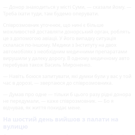
— Донор знаходиться у місті Суми, — сказали йому. —
Треба їхати туди, там будемо оперувати.
Співрозмовник уточнює, що нині є більше
можливостей доставляти донорський орган, роблять
це з допомогою авіації. У його випадку ситуація
склалася по-іншому. Медики з Інституту на двох
автомобілях з необхідним медичними препаратами
вирушили у далеку дорогу. В одному медичному авто
перебував також Василь Мироненко.
— Навіть боюся запитувати, які думки були у вас у той
час в дорозі, — звертаюся до співрозмовника.
— Думав про одне — тільки б цього разу рідні донора
не передумали, — каже співрозмовник. — Бо я
відчував, як життя покидає мене.
На шостий день вийшов з палати на
вулицю