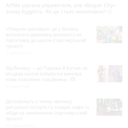
АРМА шукала управителя, але «Bogun City»
знову будують. Як це стало можливим?
play_circle_filled
«Пакунок школяра»: де у Вінниці
витратити державну допомогу на
підготовку до школи (партнерський
проєкт)
3 серпня 2026 р.
Від Вінниці — до Парижа й Китаю: як
місцева школа bellydance виховує
нове покоління танцівниць
photo_camera
4 години тому
Допоможуть у тяжку хвилину:
ритуальні послуги та товари, кафе та
обіди на замовлення (партнерський
проєкт)
25 червня 2026 р.