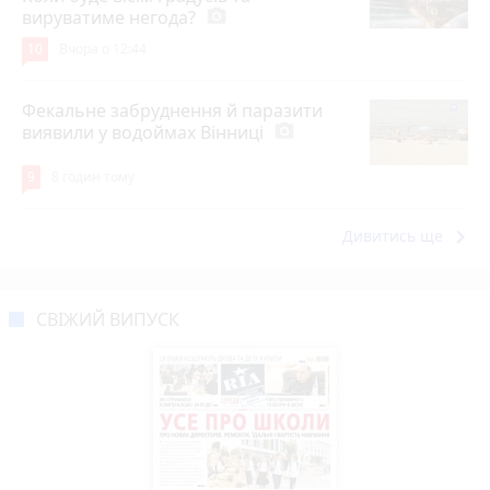
вируватиме негода?
photo_camera
10
Вчора о 12:44
Фекальне забруднення й паразити
виявили у водоймах Вінниці
photo_camera
9
8 годин тому
keyboard_arrow_right
Дивитись ще
СВІЖИЙ ВИПУСК