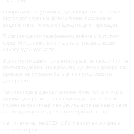
таланило.
Співрозмовник уточнює, що донорське серце має
відповідати певним фізіологічним показникам
реципієнтам. Не кожне підходить для пересадки.
Після ще одного телефонного дзвінка з Інституту
серця Мироненко викликав таксі і назвав водію
адресу, куди має їхати.
В Інституті медики почали оформляти папери і тут їм
поступив дзвінок. Повідомили, що дочка донора, яка
приїхала на похорон батька, не погодилася на
донорство.
Таких випадків відмови загалом було п’ять: хтось з
рідних був проти — і операція відмінялася. Після
кожної такої ситуації пан Василь втрачав надію на те,
що йому вдасться дочекатися чужого серця.
На початку квітня 2023-го його знову викликали в
Інститут серця.