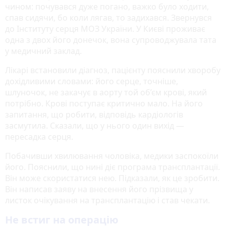
чином: почувався дуже погано, важко було ходити,
спав сидячи, бо коли лягав, то задихався. Звернувся
до Інституту серця МОЗ України. У Києві проживає
одна з двох його донечок, вона супроводжувала тата
у медичний заклад.
Лікарі встановили діагноз, пацієнту пояснили хворобу
дохідливими словами: його серце, точніше,
шлуночок, не закачує в аорту той об’єм крові, який
потрібно. Крові поступає критично мало. На його
запитання, що робити, відповідь кардіологів
засмутила. Сказали, що у нього один вихід —
пересадка серця.
Побачивши хвилювання чоловіка, медики заспокоїли
його. Пояснили, що нині діє програма трансплантації.
Він може скористатися нею. Підказали, як це зробити.
Він написав заяву на внесення його прізвища у
листок очікування на трансплантацію і став чекати.
Не встиг на операцію