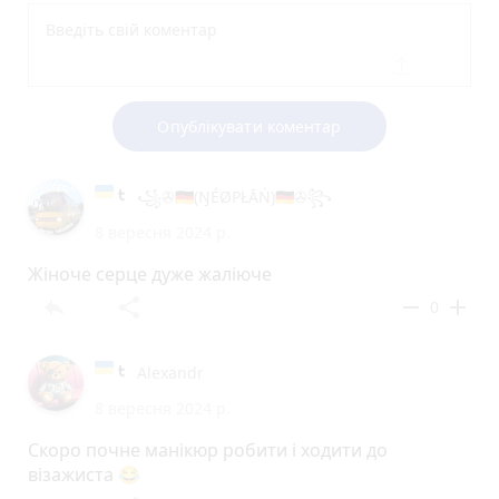
Опублікувати коментар
꧁✇🇩🇪(ŊÉØPŁĀŃ)🇩🇪✇꧂
8 вересня 2024 р.
Жіноче серце дуже жаліюче
reply
share
remove
add
0
Аlexandr
8 вересня 2024 р.
Скоро почне манікюр робити і ходити до
візажиста 😂