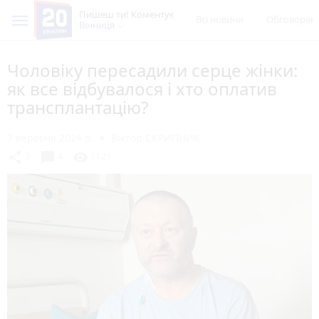
Пишеш ти! Коментує
Всі новини
Обговорен
Вінниця
Чоловіку пересадили серце жінки:
як все відбувалося і хто оплатив
трансплантацію?
7 вересня 2024 р.
Віктор СКРИПНИК
chat_bubble
share
visibility
3
4
1121