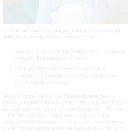
Василь Мироненко після операції з пересадки в Інституті серця в
Києві. Квітень 2023 року/ фото з сайту Калинівка.City
Понад рік і п’ять місяців живе з жіночим серцем
чоловік з Калинівської громади.
Історією свого порятунку він ділиться з
читачами «20 хвилин», його розповідь може
стати комусь у пригоді.
Василю Мироненку з села Радівка Калинівської
громади виповнилося 58 років. Тепер у нього два дні
народження. На світ він з’явився 2 вересня 1966 року,
а 4 квітня 2023 йому пересадили серце: замість
хворого вживили здорове серце, донором виявилася
жінка. Її рідні надали дозвіл на донорство після того,