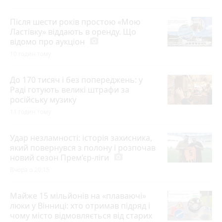
Після шести років простою «Мою
Ластівку» віддають в оренду. Що
відомо про аукціон
photo_camera
10 годин тому
До 170 тисяч і без попереджень: у
Раді готують великі штрафи за
російську музику
11 годин тому
Удар незламності: історія захисника,
який повернувся з полону і розпочав
новий сезон Прем’єр-ліги
photo_camera
Вчора о 20:15
Майже 15 мільйонів на «плаваючі»
люки у Вінниці: хто отримав підряд і
чому місто відмовляється від старих