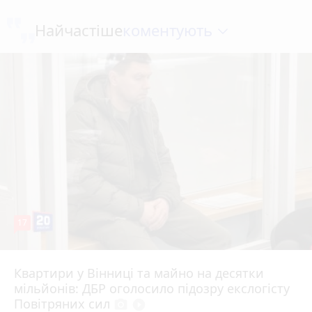
коментують
Найчастіше
17
Квартири у Вінниці та майно на десятки
Вчора о 10:37
мільйонів: ДБР оголосило підозру екслогісту
Повітряних сил
photo_camera
play_circle_filled