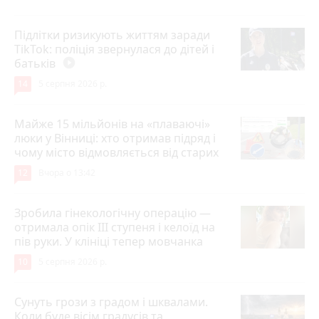
Підлітки ризикують життям заради
TikTok: поліція звернулася до дітей і
батьків
play_circle_filled
14
5 серпня 2026 р.
Майже 15 мільйонів на «плаваючі»
люки у Вінниці: хто отримав підряд і
чому місто відмовляється від старих
12
Вчора о 13:42
Зробила гінекологічну операцію —
отримала опік ІІІ ступеня і келоїд на
пів руки. У клініці тепер мовчанка
10
5 серпня 2026 р.
Сунуть грози з градом і шквалами.
Коли буде вісім градусів та