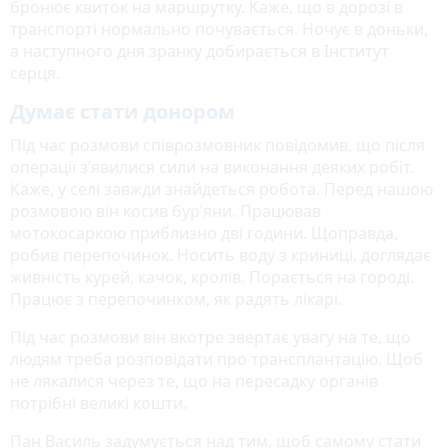
бронює квиток на маршрутку. Каже, що в дорозі в
транспорті нормально почувається. Ночує в доньки,
а наступного дня зранку добирається в Інститут
серця.
Думає стати донором
Під час розмови співрозмовник повідомив, що після
операції з’явилися сили на виконання деяких робіт.
Каже, у селі завжди знайдеться робота. Перед нашою
розмовою він косив бур’яни. Працював
мотокосаркою приблизно дві години. Щоправда,
робив перепочинок. Носить воду з криниці, доглядає
живність курей, качок, кролів. Порається на городі.
Працює з перепочинком, як радять лікарі.
Під час розмови він вкотре звертає увагу на те, що
людям треба розповідати про трансплантацію. Щоб
не лякалися через те, що на пересадку органів
потрібні великі кошти.
Пан Василь задумується над тим, щоб самому стати