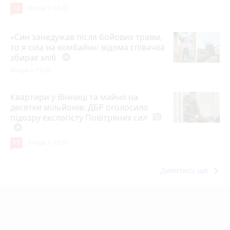
12
Вчора о 13:42
«Син занедужав після бойових травм,
то я сіла на комбайн»: відома співачка
збирає хліб
play_circle_filled
Вчора о 19:30
Квартири у Вінниці та майно на
десятки мільйонів: ДБР оголосило
підозру екслогісту Повітряних сил
photo_camera
play_circle_filled
17
Вчора о 10:37
keyboard_arrow_right
Дивитись ще