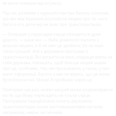
як вона померла від інсульту.
Під час розмови з журналістом пан Василь пояснив,
що він має бажання розповісти людям про те, чого
багато-хто дотепер не знає про трансплантацію.
— Операція з пересадки серця обходиться дуже
дорого, — каже він. — Якби довелося платити з
власної кишені, я б не зміг це зробити, бо не маю
таких грошей. Але є державна програма з
трансплантації. Всі витрати на мою операція взяла на
себе держава. Напишіть, щоб більше людей знали
про це, особливо, тих, які проживають у селах, у них
мало інформації. Багато з них не вірить, що це може
бути безплатно. Може! Я пройшов через це.
Повторює ще раз: кожен хворий може розраховувати
на те, що йому пересадять не тільки серце.
Програмою передбачена оплата державою
трансплантацію інших життєвоважливих органів,
наприклад, нирок чи печінки.