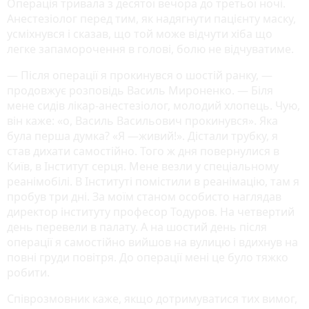
Операція тривала з десятої вечора до третьої ночі.
Анестезіолог перед тим, як надягнути пацієнту маску,
усміхнувся і сказав, що той може відчути хіба що
легке запаморочення в голові, болю не відчуватиме.
— Після операції я прокинувся о шостій ранку, —
продовжує розповідь Василь Мироненко. — Біля
мене сидів лікар-анестезіолог, молодий хлопець. Чую,
він каже: «о, Василь Васильович прокинувся». Яка
була перша думка? «Я —живий!». Дістали трубку, я
став дихати самостійно. Того ж дня повернулися в
Київ, в Інститут серця. Мене везли у спеціальному
реанімобілі. В Інституті помістили в реанімацію, там я
пробув три дні. За моїм станом особисто наглядав
директор інституту професор Тодуров. На четвертий
день перевели в палату. А на шостий день після
операції я самостійно вийшов на вулицю і вдихнув на
повні груди повітря. До операції мені це було тяжко
робити.
Співрозмовник каже, якщо дотримуватися тих вимог,