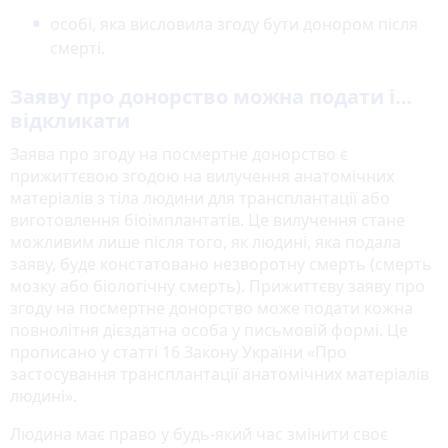
особі, яка висловила згоду бути донором після
смерті.
Заяву про донорство можна подати і…
відкликати
Заява про згоду на посмертне донорство є
прижиттєвою згодою на вилучення анатомічних
матеріалів з тіла людини для трансплантації або
виготовлення біоімплантатів. Це вилучення стане
можливим лише після того, як людині, яка подала
заяву, буде констатовано незворотну смерть (смерть
мозку або біологічну смерть). Прижиттєву заяву про
згоду на посмертне донорство може подати кожна
повнолітня дієздатна особа у письмовій формі. Це
прописано у статті 16 Закону України «Про
застосування трансплантації анатомічних матеріалів
людині».
Людина має право у будь-який час змінити своє