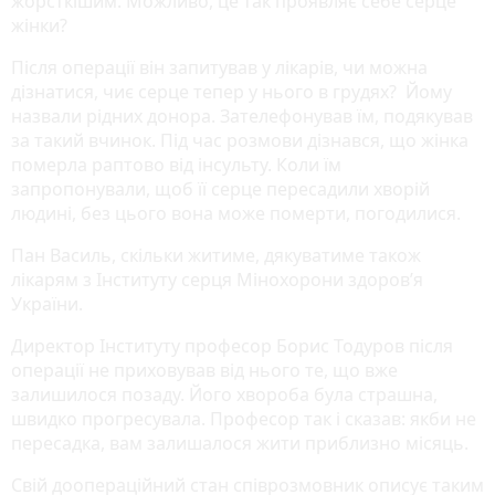
жорсткішим. Можливо, це так проявляє себе серце
жінки?
Після операції він запитував у лікарів, чи можна
дізнатися, чиє серце тепер у нього в грудях? Йому
назвали рідних донора. Зателефонував їм, подякував
за такий вчинок. Під час розмови дізнався, що жінка
померла раптово від інсульту. Коли їм
запропонували, щоб її серце пересадили хворій
людині, без цього вона може померти, погодилися.
Пан Василь, скільки житиме, дякуватиме також
лікарям з Інституту серця Мінохорони здоров’я
України.
Директор Інституту професор Борис Тодуров після
операції не приховував від нього те, що вже
залишилося позаду. Його хвороба була страшна,
швидко прогресувала. Професор так і сказав: якби не
пересадка, вам залишалося жити приблизно місяць.
Свій доопераційний стан співрозмовник описує таким