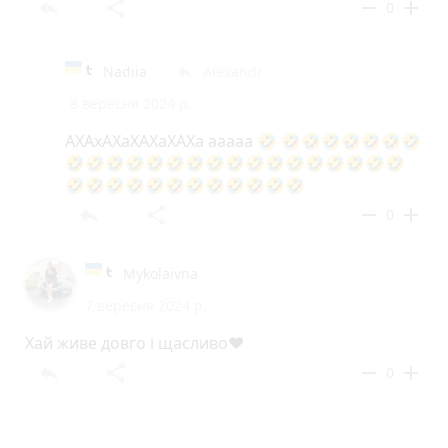
reply
share
remove
add
0
Nadiia
Аlexandr
reply
8 вересня 2024 р.
АХАхАХаХАХаХАХа ааааа 🤣 🤣🤣🤣🤣🤣🤣🤣
🤣🤣🤣🤣🤣🤣🤣🤣🤣🤣🤣🤣🤣🤣🤣🤣🤣
🤣🤣🤣🤣🤣🤣🤣🤣🤣🤣🤣🤣
reply
share
remove
add
0
Mykolaivna
7 вересня 2024 р.
Хай живе довго і щасливо❤️
reply
share
remove
add
0