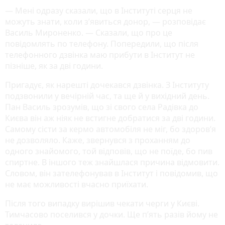
— Мені одразу сказали, що в Інституті серця не
можуть знати, коли з’явиться донор, — розповідає
Василь Мироненко. — Сказали, що про це
повідомлять по телефону. Попередили, що після
телефонного дзвінка маю прибути в Інститут не
пізніше, як за дві години.
Пригадує, як нарешті дочекався дзвінка. З Інституту
подзвонили у вечірній час, та ще й у вихідний день.
Пан Василь зрозумів, що зі свого села Радівка до
Києва він аж ніяк не встигне добратися за дві години.
Самому сісти за кермо автомобіля не міг, бо здоров’я
не дозволяло. Каже, звернувся з проханням до
одного знайомого, той відповів, що не поїде, бо пив
спиртне. В іншого теж знайшлася причина відмовити.
Словом, він зателефонував в Інститут і повідомив, що
не має можливості вчасно приїхати.
Після того випадку вирішив чекати черги у Києві.
Тимчасово поселився у дочки. Ще п’ять разів йому не