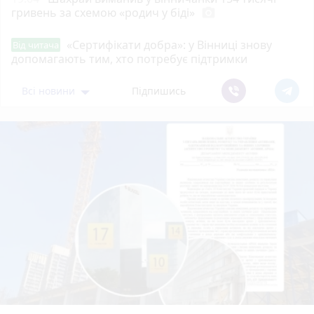
гривень за схемою «родич у біді»
photo_camera
«Сертифікати добра»: у Вінниці знову
Від читача
допомагають тим, хто потребує підтримки
Всі новини
Підпишись