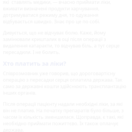
які ставлять медики, — вчасно приймати ліки,
вживати визначені продукти харчування,
дотримуватися режиму дня, то одужання
відбувається швидко. Знає про це по собі.
Дивується, що не відчуває болю. Каже, йому
замінювали кришталик в оці після операції з
видалення катаракти, то відчував біль, а тут серце
пересадили. І не болить.
Хто платить за ліки?
Співрозмовник уже говорив, що дороговартісну
операцію з пересадки серця оплатила держава. Так
само за державні кошти здійснюють трансплантацію
інших органів.
Після операції пацієнту надали необхідні ліки, за які
він не платив. На початку препаратів було більше, з
часом їх кількість зменшилася. Щоправда, є такі, які
необхідно приймати пожиттєво. Їх також оплачує
держава.