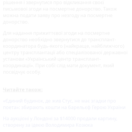
рішення і звернутися про відкликання своєї
письмової згоди на посмертне донорство. Також
можна подати заяву про незгоду на посмертне
донорство.
Для надання прижиттєвої згоди на посмертне
донорство необхідно звернутися до трансплант-
координатора будь-якого (найкраще, найближчого)
центру трансплантації або спеціалізованої державної
установи «Український центр трансплант-
координації». При собі слід мати документ, який
посвідчує особу.
Читайте також:
«Єдиний будинок, де жив Стус, не має згадки про
поета»: збирають кошти на барельєф Герою України
На аукціоні у Лондоні за $14000 продали картину,
створену за ідеєю Володимира Козюка