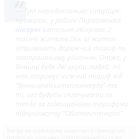
— Тут парадоксальна ситуація:
приміром, у районі Пироговської
лікарні
котельня обігріває 3
тисячі жителів.Ось ці жителі
отримають дорожчий тариф по
завтрашньому рішенню. Отже, у
Вінниці буде дві групи людей: ті,
хто отримує нижчий тариф від
“Вінницяміськтеплоенерго” та
ті, що будуть сплачувати за
тепло за підвищеними тарифами
підприємству “Облтеплоенерго”.
Завтра ми опублікуємо коментарі із приводу цієї
ситуації від очільника «Облтеплоенерго» та від