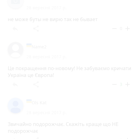
28 вересня 2017 р.
не може буты не вирю так не бывает
reply
share
remove
add
0
Name2
28 вересня 2017 р.
Це покращення по-новому! Не забуваємо кричати
Україна це Європа!
reply
share
remove
add
3
Ols Kat
28 вересня 2017 р.
Звичайно подорожчає. Скажiть краще що НЕ
подорожчає