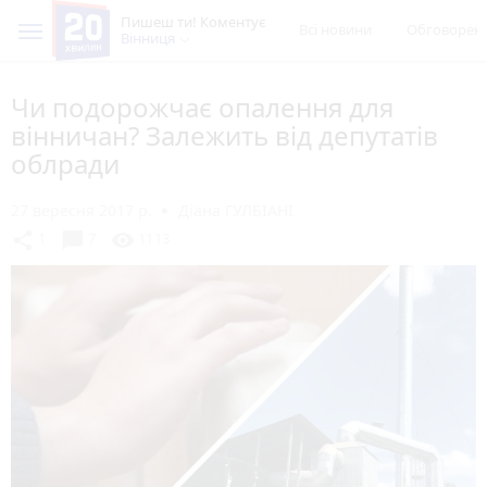
Пишеш ти! Коментує
Всі новини
Обговорен
Вінниця
Чи подорожчає опалення для
вінничан? Залежить від депутатів
облради
27 вересня 2017 р.
Діана ГУЛБІАНІ
chat_bubble
share
visibility
1
7
1113