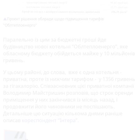
Проект рішення облради щодо підвищення тарифів
"Облтеплоенерго"
Паралельно із цим за бюджетні гроші йде
будівництво нової котельні “Облтеплоенерго”, яке
обласному бюджету обійдеться майже у 10 мільйонів
гривень.
У цьому районі, до слова, вже є одна котельня -
приватна, проте із нижчим тарифом - у 1356 гривень
за гігакалорію. Співзасновник цієї приватної компанії
Володимир Майстришин розповів, що строк оренди
приміщення у них закінчився із місяць назад, і
продовжити його чиновники не поспішають.
Детальніше цю ситуацію кількома днями раніше
описав
кореспондент “Інтера”.