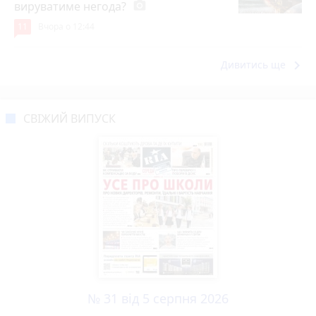
вируватиме негода?
photo_camera
11
Вчора о 12:44
keyboard_arrow_right
Дивитись ще
СВІЖИЙ ВИПУСК
№ 31 від 5 серпня 2026