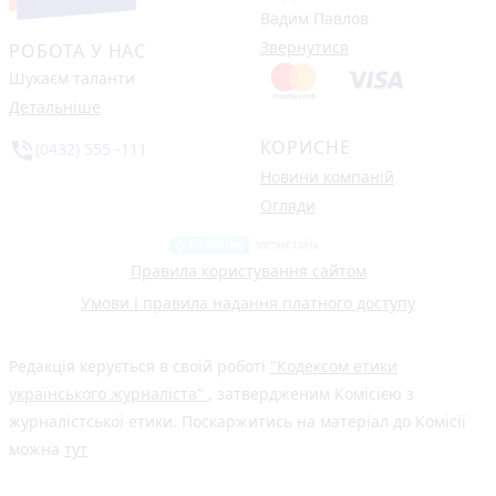
Вадим Павлов
Звернутися
РОБОТА У НАС
Шукаєм таланти
Детальніше
КОРИСНЕ
phone_in_talk
(0432) 555 -111
Новини компаній
Огляди
Правила користування сайтом
Умови і правила надання платного доступу
Редакція керується в своїй роботі
"Кодексом етики
українського журналіста"
, затвердженим Комісією з
журналістської етики. Поскаржитись на матеріал до Комісії
можна
тут