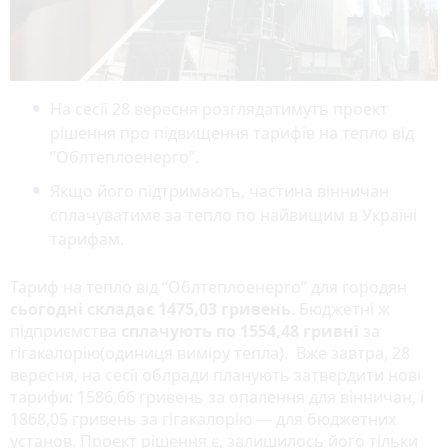
На сесії 28 вересня розглядатимуть проект
рішення про підвищення тарифів на тепло від
“Облтеплоенерго”.
Якщо його підтримають, частина вінничан
сплачуватиме за тепло по найвищим в Україні
тарифам.
Тариф на тепло від “Облтеплоенерго” для городян
сьогодні складає 1475,03 гривень
. Бюджетні ж
підприємства
сплачують по 1554,48 гривні
за
гігакалорію(одиниця виміру тепла).
Вже завтра, 28
вересня, на сесії облради планують затвердити нові
тарифи
: 1586,66 гривень за опалення для вінничан, і
1868,05 гривень за гігакалорію — для бюджетних
установ. Проект рішення є, залишилось його тільки