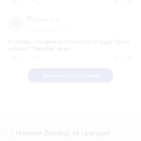
reply
share
remove
add
1
Пупкин Вася
27 вересня 2017 р.
Я считаю , что должно повысится ! А вдруг Путин
нападёт ! "Нерабы" муууу .
reply
share
remove
add
1
Дивитись ще 3 відповідей
Новини Вінниці за сьогодні