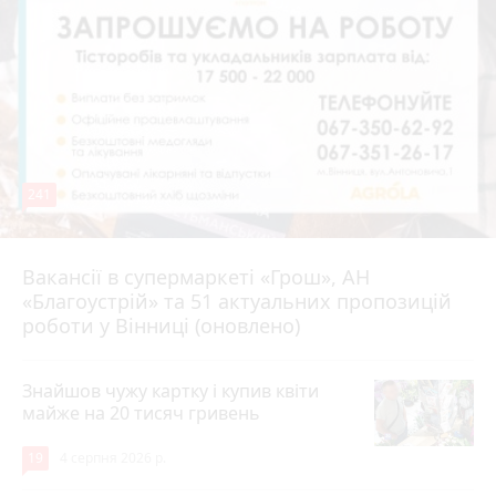
241
Вакансії в супермаркеті «Грош», АН
4 серпня 2026 р.
«Благоустрій» та 51 актуальних пропозицій
роботи у Вінниці (оновлено)
Знайшов чужу картку і купив квіти
майже на 20 тисяч гривень
19
4 серпня 2026 р.