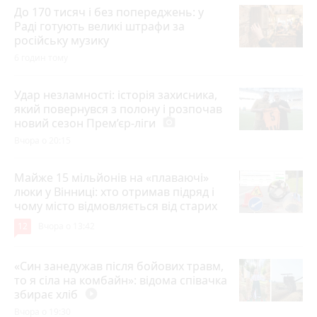
До 170 тисяч і без попереджень: у
Раді готують великі штрафи за
російську музику
6 годин тому
Удар незламності: історія захисника,
який повернувся з полону і розпочав
новий сезон Прем’єр-ліги
photo_camera
Вчора о 20:15
Майже 15 мільйонів на «плаваючі»
люки у Вінниці: хто отримав підряд і
чому місто відмовляється від старих
12
Вчора о 13:42
«Син занедужав після бойових травм,
то я сіла на комбайн»: відома співачка
збирає хліб
play_circle_filled
Вчора о 19:30