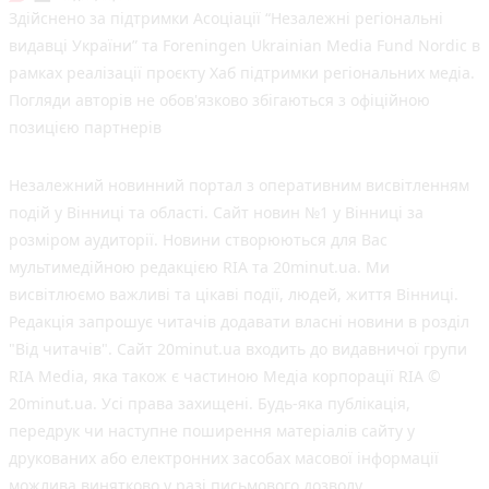
Здійснено за підтримки Асоціації “Незалежні регіональні
видавці України” та Foreningen Ukrainian Media Fund Nordic в
рамках реалізації проєкту Хаб підтримки регіональних медіа.
Погляди авторів не обов'язково збігаються з офіційною
позицією партнерів
Незалежний новинний портал з оперативним висвітленням
подій у Вінниці та області. Сайт новин №1 у Вінниці за
розміром аудиторії. Новини створюються для Вас
мультимедійною редакцією RIA та 20minut.ua. Ми
висвітлюємо важливі та цікаві події, людей, життя Вінниці.
Редакція запрошує читачів додавати власні новини в розділ
"Від читачів". Сайт 20minut.ua входить до видавничої групи
RIA Media, яка також є частиною Медіа корпорації RIA ©
20minut.ua. Усі права захищені. Будь-яка публiкацiя,
передрук чи наступне поширення матеріалів сайту у
друкованих або електронних засобах масової інформації
можлива винятково у разі письмового дозволу