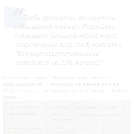
— Треба зрозуміти, які причини
підвищення тарифу. Якщо його
підвищено більшою мірою через
здорожчання газу, тоді чому він у
“Вінницяміськтеплоенерго”
залишився на 25% менший?
Нещодавно тарифи "Вінницяміськтеплоенерго"
підвищилися: за 1 гігакалорію населення сплачує
1123,71 гривні, а для бюджетних споживачів - 1350,10
гривень.