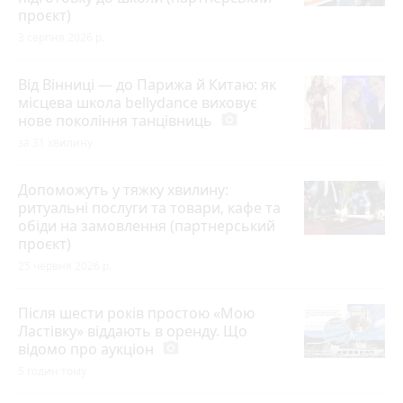
проєкт)
3 серпня 2026 р.
Від Вінниці — до Парижа й Китаю: як
місцева школа bellydance виховує
нове покоління танцівниць
photo_camera
за 31 хвилину
Допоможуть у тяжку хвилину:
ритуальні послуги та товари, кафе та
обіди на замовлення (партнерський
проєкт)
25 червня 2026 р.
Після шести років простою «Мою
Ластівку» віддають в оренду. Що
відомо про аукціон
photo_camera
5 годин тому