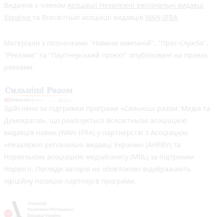
Видання є членом
Асоціації Незалежні регіональні видавці
України
та Всесвітньої асоціації видавців
WAN-IFRA
Матеріали з позначками "Новини компаній", "Прес-служба",
"Реклама" та "Партнерський проєкт" опубліковані на правах
реклами.
Здійснено за підтримки програми «Сильніші разом: Медіа та
Демократія», що реалізується Всесвітньою асоціацією
видавців новин (WAN-IFRA) у партнерстві з Асоціацією
«Незалежні регіональні видавці України» (АНРВУ) та
Норвезькою асоціацією медіабізнесу (MBL) за підтримки
Норвегії. Погляди авторів не обов’язково відображають
офіційну позицію партнерів програми.