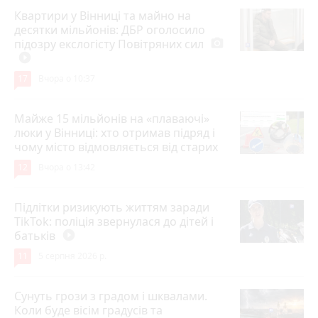
Квартири у Вінниці та майно на
десятки мільйонів: ДБР оголосило
підозру екслогісту Повітряних сил
photo_camera
play_circle_filled
17
Вчора о 10:37
Майже 15 мільйонів на «плаваючі»
люки у Вінниці: хто отримав підряд і
чому місто відмовляється від старих
12
Вчора о 13:42
Підлітки ризикують життям заради
TikTok: поліція звернулася до дітей і
батьків
play_circle_filled
11
5 серпня 2026 р.
Сунуть грози з градом і шквалами.
Коли буде вісім градусів та