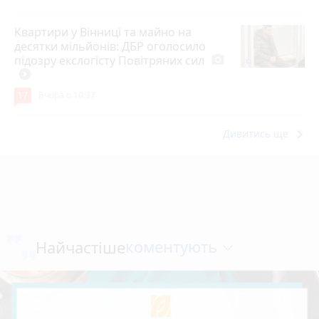
Квартири у Вінниці та майно на
десятки мільйонів: ДБР оголосило
підозру екслогісту Повітряних сил
photo_camera
play_circle_filled
17
Вчора о 10:37
keyboard_arrow_right
Дивитись ще
коментують
Найчастіше