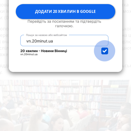
кова умова відвідування — наявність читацького квитка
ки імені Тімірязєва. Записатися на відвідування клубу мо
ДОДАТИ 20 ХВИЛИН В GOOGLE
 (0432) 56-27-44.
понеділка о 17.30 діє ігровий клуб вивчення англійської
ерез тиждень о 13.00 — навчають ділової іноземної, на 
 вчать писати резюме, листи та інші документи. У неділю
 спілкування для початківців, а у четвер в 17.30 викладаю
о вже частково володіє мовою.
відділі іноземних мов можна вивчати: англійську, польсь
у.