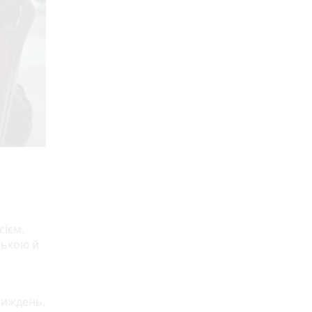
ь
сієм.
ською й
тиждень,