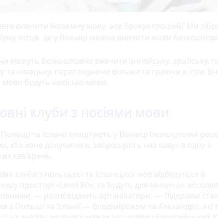
ете вивчити іноземну мову, але бракує грошей? Ми зібр
ірку місця, де у Вінниці можна вивчити мови безкоштов
ни можуть безкоштовно вивчити англійську, арабську, п
у та німецьку, переглядаючи фільми та граючи в ігри. В
 мови будуть носії цієї мови.
овні клуби з носіями мови
 Польщі та Іспанії влаштують у Вінниці безкоштовні роз
их, хто хоче долучитися, запрошують «на каву» в одну з
ких кав’ярень.
ні клуби з польської та іспанської мов відбудуться в
ному просторі «Level 80», та будуть для вінничан абсолю
овними, — розповідають організатори. — Лідерами ста
ви з Польщі та Іспанії — Влодімірєжом та Алехандро, які 
ці на дев’ять місяців у межах ініціативи «Європейський 