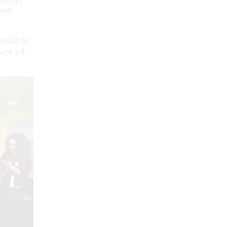
ння
 0432 67
ься з 4