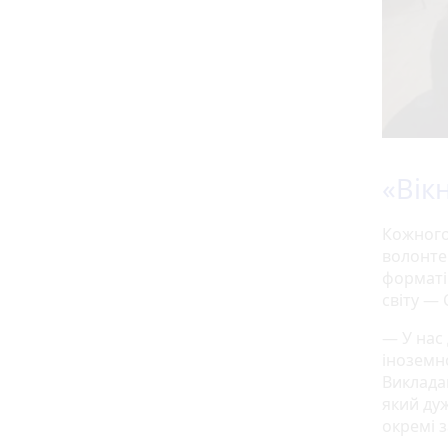
«Вік
Кожного 
волонте
форматі 
світу —
— У нас 
іноземн
Виклада
який ду
окремі з