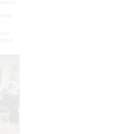
 мовою
льтуру
ожна
атроса