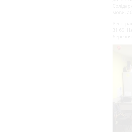
Солідар
мови, а
Реєстрац
31 69. Н
березня,