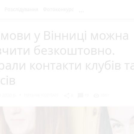
...
Розслідування
Фотоконкурс
 мови у Вінниці можна
вчити безкоштовно.
рали контакти клубів т
сів
 2020 р.
Наталія КОРПАН
chat_bubble
share
visibility
8
19
3301