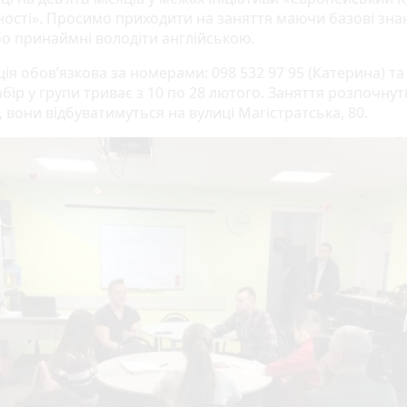
ності». Просимо приходити на заняття маючи базові зна
бо принаймні володіти англійською.
ія обов’язкова за номерами: 098 532 97 95 (Катерина) та
абір у групи триває з 10 по 28 лютого. Заняття розпочнут
 вони відбуватимуться на вулиці Магістратська, 80.