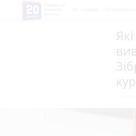
Пишеш ти!
Всі новини
Обговорення
Коментує
Вінниця
Які
ви
Зіб
кур
26 лютого