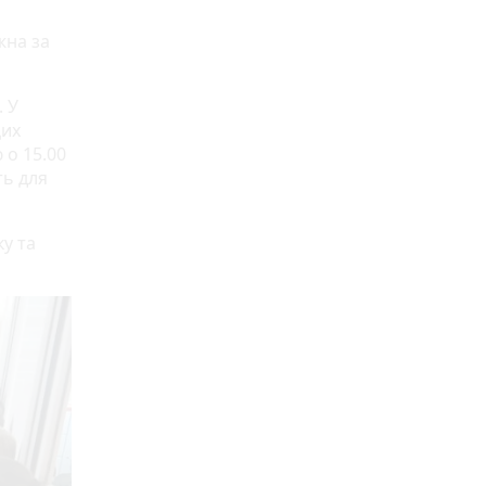
жна за
. У
цих
 о 15.00
ть для
ку та