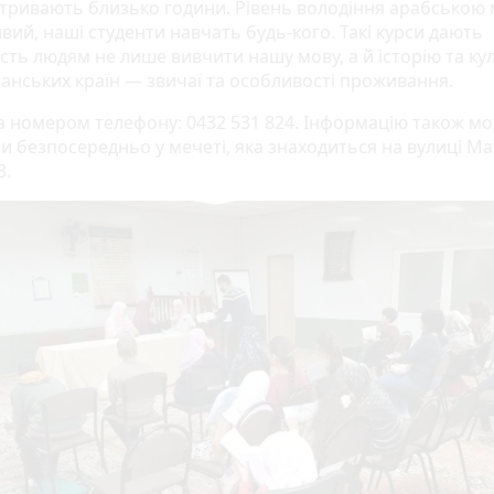
 тривають близько години. Рівень володіння арабською
вий, наші студенти навчать будь-кого. Такі курси дають
сть людям не лише вивчити нашу мову, а й історію та ку
анських країн — звичаї та особливості проживання.
за номером телефону: 0432 531 824. Інформацію також м
и безпосередньо у мечеті, яка знаходиться на вулиці М
3.