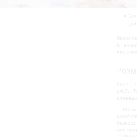
Хоч
доб
Віннича
іспанськ
іноземні
Розм
Хлопці з
клуби. Т
вінниць
— Розмов
креатив
безкошт
носії мо
до Вінни