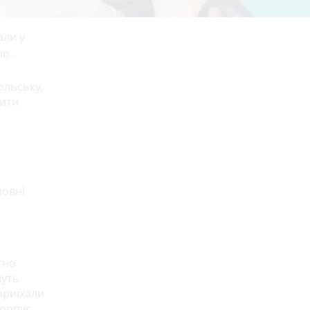
али у
но.
ольську,
чити
мовні
тно
нуть
приїхали
Корпус