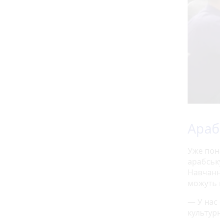
Араб
Уже пон
арабську
Навчанн
можуть 
— У нас 
культур