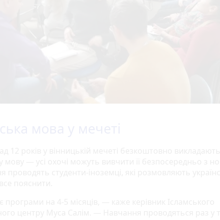
ська мова у мечеті
ад 12 років у вінницькій мечеті безкоштовно викладают
 мову — усі охочі можуть вивчити її безпосередньо з но
я проводять студенти-іноземці, які розмовляють україн
все пояснити.
є програми на 4-5 місяців, — каже керівник Ісламського
ного центру Муса Салім. — Навчання проводяться раз у 