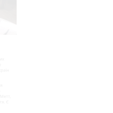
их
у
країн
ня
—
 Метт,
тя. Є
.