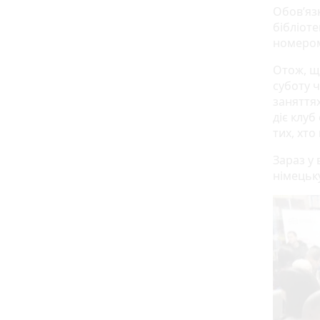
Обов’яз
бібліоте
номером:
Отож, що
суботу ч
заняттях
діє клуб
тих, хт
Зараз у 
німецьк