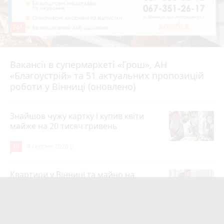
241
Вакансії в супермаркеті «Грош», АН
4 серпня 2026 р.
«Благоустрій» та 51 актуальних пропозицій
роботи у Вінниці (оновлено)
Знайшов чужу картку і купив квіти
майже на 20 тисяч гривень
19
4 серпня 2026 р.
Квартири у Вінниці та майно на
десятки мільйонів: ДБР оголосило
підозру екслогісту Повітряних сил
photo_camera
play_circle_filled
17
Вчора о 10:37