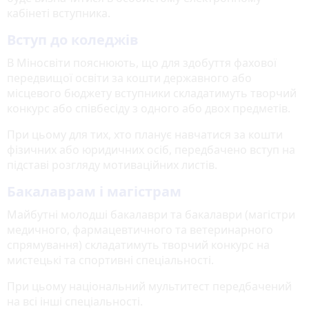
кабінеті вступника.
Вступ до коледжів
В Міносвіти пояснюють, що для здобуття фахової
передвищої освіти за кошти державного або
місцевого бюджету вступники складатимуть творчий
конкурс або співбесіду з одного або двох предметів.
При цьому для тих, хто планує навчатися за кошти
фізичних або юридичних осіб, передбачено вступ на
підставі розгляду мотиваційних листів.
Бакалаврам і магістрам
Майбутні молодші бакалаври та бакалаври (магістри
медичного, фармацевтичного та ветеринарного
спрямування) складатимуть творчий конкурс на
мистецькі та спортивні спеціальності.
При цьому національний мультитест передбачений
на всі інші спеціальності.