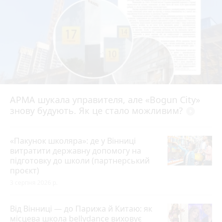
АРМА шукала управителя, але «Bogun City»
знову будують. Як це стало можливим?
play_circle_filled
«Пакунок школяра»: де у Вінниці
витратити державну допомогу на
підготовку до школи (партнерський
проєкт)
3 серпня 2026 р.
Від Вінниці — до Парижа й Китаю: як
місцева школа bellydance виховує