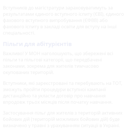
Вступників до магістратури зараховуватимуть за
результатами єдиного вступного іспиту (ЄВІ), єдиного
фахового вступного випробування (ЄФВВ) або
фахового іспиту в закладі освіти для вступу на інші
спеціальності.
Пільги для абітурієнтів
Важливо! У МОН наголошують, що збережені всі
пільги та пільгові категорії, що передбачені
законами, зокрема для жителів тимчасово
окупованих територій.
Вступники, які зареєстровані та перебувають на ТОТ,
зможуть пройти процедури вступної кампанії
дистанційно та укласти договір про навчання
впродовж трьох місяців після початку навчання.
Застосування пільг для жителів з територій активних
бойових дій (територій можливих бойових дій) буде
визначено у травні з урахуванням ситуації в Україні.