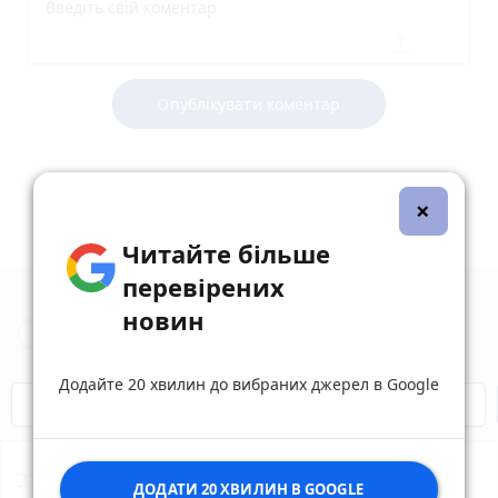
Опублікувати коментар
×
Читайте більше
перевірених
новин
Новини Вінниці за сьогодні
Додайте 20 хвилин до вибраних джерел в Google
Відключення світла
Героям Слава!
21:01
Чи справді яблуко щодня замінює лікаря —
ДОДАТИ 20 ХВИЛИН В GOOGLE