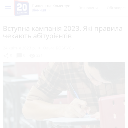
Пишеш ти! Коментує
Всі новини
Обговорен
Вінниця
Вступна кампанія 2023. Які правила
чекають абітурієнтів
24 квітня 2023 р.
Ольга БОБРУСЬ
chat_bubble
share
visibility
0
0
221