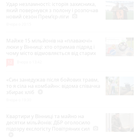
Удар незламності: історія захисника,
який повернувся з полону і розпочав
новий сезон Прем’єр-ліги
photo_camera
Вчора о 20:15
Майже 15 мільйонів на «плаваючі»
люки у Вінниці: хто отримав підряд і
чому місто відмовляється від старих
12
Вчора о 13:42
«Син занедужав після бойових травм,
то я сіла на комбайн»: відома співачка
збирає хліб
play_circle_filled
Вчора о 19:30
Квартири у Вінниці та майно на
десятки мільйонів: ДБР оголосило
підозру екслогісту Повітряних сил
photo_camera
play_circle_filled