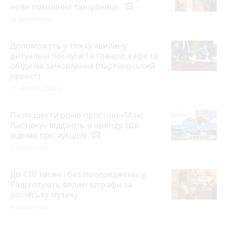
нове покоління танцівниць
photo_camera
за 32 хвилини
Допоможуть у тяжку хвилину:
ритуальні послуги та товари, кафе та
обіди на замовлення (партнерський
проєкт)
25 червня 2026 р.
Після шести років простою «Мою
Ластівку» віддають в оренду. Що
відомо про аукціон
photo_camera
5 годин тому
До 170 тисяч і без попереджень: у
Раді готують великі штрафи за
російську музику
6 годин тому