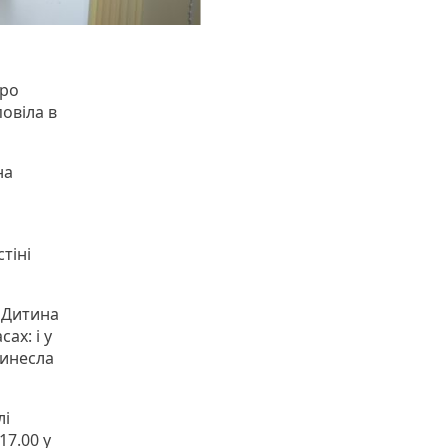
про
овіла в
на
стіні
— Дитина
ах: і у
ринесла
лі
17.00 у