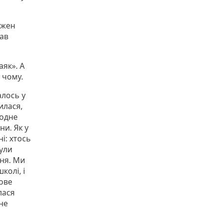
ожен
ав
як». А
 чому.
лось у
илася,
 одне
и. Як у
і: хтось
були
ння. Ми
колі, і
нове
лася
не