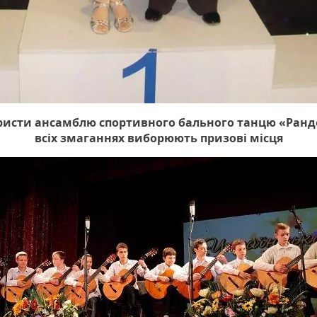
исти ансамблю спортивного бального танцю «Ранд
всіх змаганнях виборюють призові місця