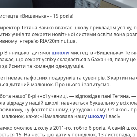
истецтв «Вишенька» - 15 років!
директор Тетяна Заїчко вважає школу прикладом успіху, 
тих учнів та секрети новітньої системи освіти вона розп
ивному інтерв’ю RIA/20minut.ua.
р Вінницької дитячої
школи
мистецтв «Вишенька» Тетя
важає, що секрет успіху складається з бажання, плану це
 здійснити та команди однодумців.
інеті немає пафосних подарунків та сувенірів. З картин на 
ться дитячий малюнок. Про нього і запитуємо.
ота нашої 8-річної учениці, — відповідає пані Тетяна. 
а відраду у нашій школі: навчається буквально у всіх клас
фічному, і у фортепіанному, і у художньому. От якось п
й малюнок, каже: «Намалювала нашу
школу
і вас!»
аїчко очолює школу з 2011-го, тобто 6 років. А самій шко
ться 15. На честь цієї дати у понеділок, 13 листопада, о 