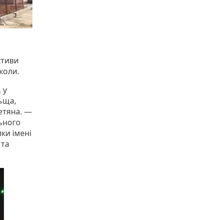
ктиви
коли.
 у
ьща,
етяна. —
льного
ики імені
 та