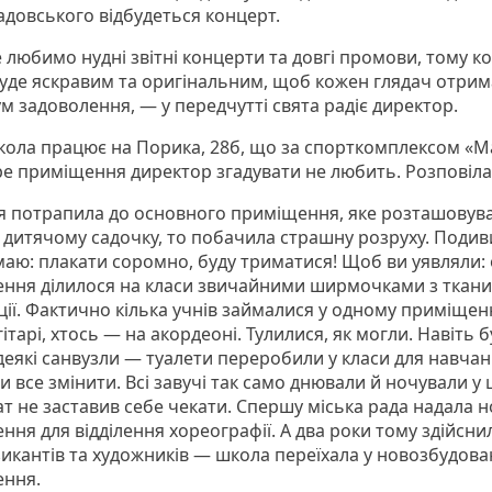
адовського відбудеться концерт.
 любимо нудні звітні концерти та довгі промови, тому к
уде яскравим та оригінальним, щоб кожен глядач отрим
м задоволення, — у передчутті свята радіє директор.
кола працює на Порика, 28б, що за спорткомплексом «Ма
ре приміщення директор згадувати не любить. Розповіла
я потрапила до основного приміщення, яке розташовува
 дитячому садочку, то побачила страшну розруху. Подив
умаю: плакати соромно, буду триматися! Щоб ви уявляли:
ння ділилося на класи звичайними ширмочками з тканин
ії. Фактично кілька учнів займалися у одному приміщенн
гітарі, хтось — на акордеоні. Тулилися, як могли. Навіть 
 деякі санвузли — туалети переробили у класи для навча
 все змінити. Всі завучі так само днювали й ночували у ш
ат не заставив себе чекати. Спершу міська рада надала 
ня для відділення хореографії. А два роки тому здійсни
зикантів та художників — школа переїхала у новозбудова
ння.