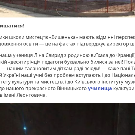
пишатися!
ики школи мистецтв «Вишенька» мають відмінні перспе
довження освіти — це на фактах підтверджує директор ш
наша учениця Ліна Свирид з родиною виїхала до Франції,
кій «десятирічці» педагоги буквально билися за неї! Пол
 — нашим талановитим діткам раді всюди! — каже пані Т
ій Україні наші учні без проблем вступають і до Націона
тету культури та мистецтв, і до Київського інституту муз
 і до нашого прекрасного Вінницького
училища
культури
в імені Леонтовича.