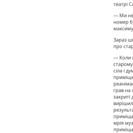
театрі С
— Ми не
номер б
максиму
Зараз ш
про ста
— Коли 
старому
сіла і д
приміще
реанімац
грав на 
закриті
вирішили
результ
приміщен
мрія му
приміще