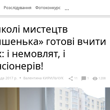
...
Розслідування
Фотоконкурс
колі мистецтв
шенька» готові вчити
х: і немовлят, і
сіонерів!
да 2017 р.
Валентина КИРИЛЬЧУК
chat_bubble
share
visibility
11
1
1208