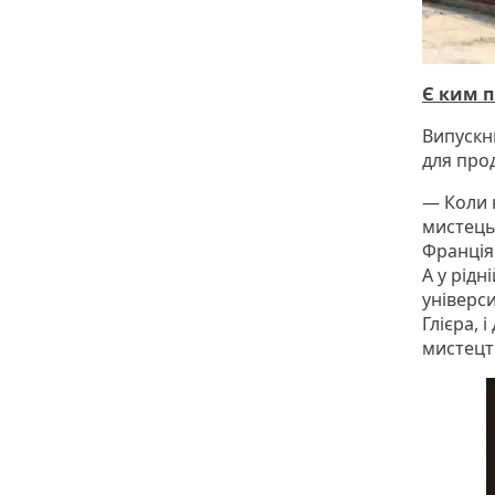
Є ким 
Випускн
для про
— Коли 
мистець
Франція
А у рідн
універси
Глієра,
мистецт