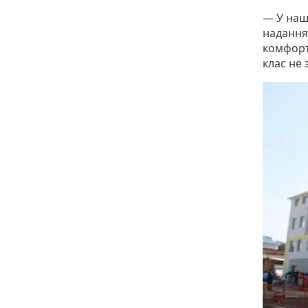
— У наш
надання 
комфорт
клас не