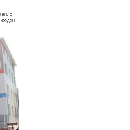
тепло,
р жоден