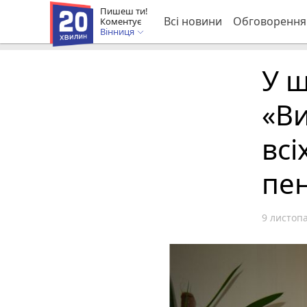
Пишеш ти!
Всі новини
Обговорення
Коментує
Вінниця
У ш
«Ви
всі
пен
9 листопа