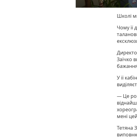
Школі м
Чому її 
таланови
ексклюз
Директо
Заїчко в
бажання
У її каб
виділяє
— Це роб
віднайшл
хореогра
мені це
Тетяна З
виповнює