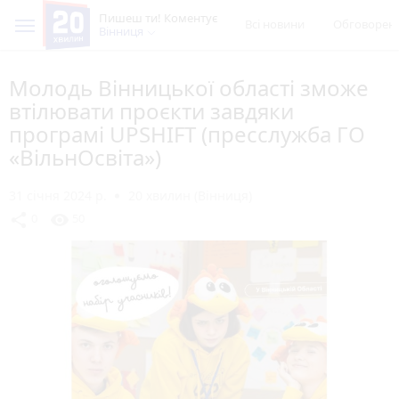
Пишеш ти! Коментує
Всі новини
Обговорен
Вінниця
Молодь Вінницької області зможе
втілювати проєкти завдяки
програмі UPSHIFT (пресслужба ГО
«ВільнОсвіта»)
31 січня 2024 р.
20 хвилин (Вінниця)
share
visibility
0
50