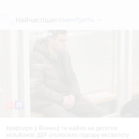
коментують
Найчастіше
17
Квартири у Вінниці та майно на десятки
6 серпня 2026 р.
мільйонів: ДБР оголосило підозру екслогісту