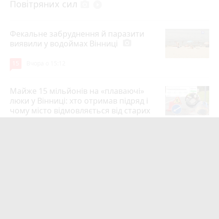
Повітряних сил
photo_camera
play_circle_filled
Фекальне забруднення й паразити
виявили у водоймах Вінниці
photo_camera
15
Вчора о 15:12
Майже 15 мільйонів на «плаваючі»
люки у Вінниці: хто отримав підряд і
чому місто відмовляється від старих
12
6 серпня 2026 р.
Сунуть грози з градом і шквалами.
Коли буде вісім градусів та
вируватиме негода?
photo_camera
12
6 серпня 2026 р.
Не поставив вантажівку на гальмо: