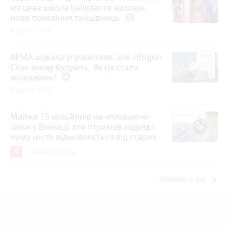
місцева школа bellydance виховує
нове покоління танцівниць
photo_camera
Вчора о 18:40
АРМА шукала управителя, але «Bogun
City» знову будують. Як це стало
можливим?
play_circle_filled
Вчора о 19:15
Майже 15 мільйонів на «плаваючі»
люки у Вінниці: хто отримав підряд і
чому місто відмовляється від старих
12
6 серпня 2026 р.
keyboard_arrow_right
Дивитись ще