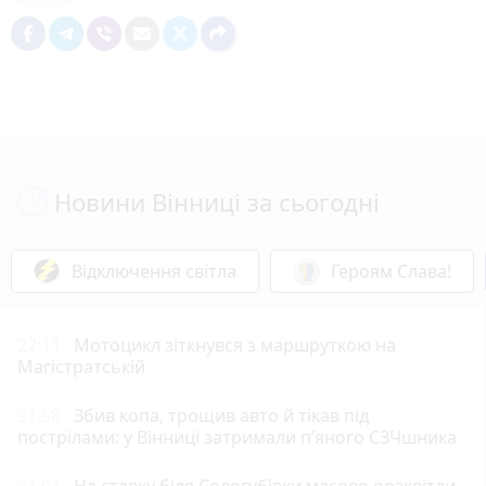
Новини Вінниці за сьогодні
Відключення світла
Героям Слава!
22:11
Мотоцикл зіткнувся з маршруткою на
Магістратській
21:58
Збив копа, трощив авто й тікав під
пострілами: у Вінниці затримали п’яного СЗЧшника
21:01
На ставку біля Сологубівки масово розквітли