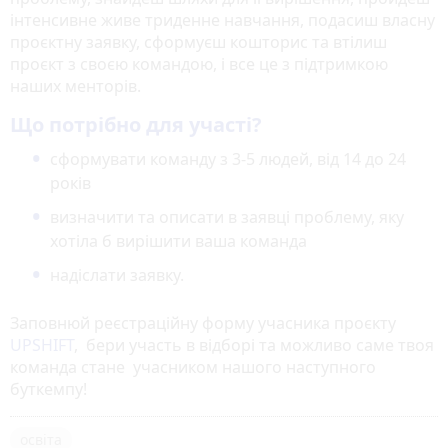
інтенсивне живе триденне навчання, подасиш власну
проєктну заявку, сформуєш кошторис та втілиш
проєкт з своєю командою, і все це з підтримкою
наших менторів.
Що потрібно для участі?
сформувати команду з 3-5 людей, від 14 до 24
років
визначити та описати в заявці проблему, яку
хотіла б вирішити ваша команда
надіслати заявку.
Заповнюй реєстраційну форму учасника проєкту
UPSHIFT
, бери участь в відборі та можливо саме твоя
команда стане учасником нашого наступного
буткемпу!
освіта