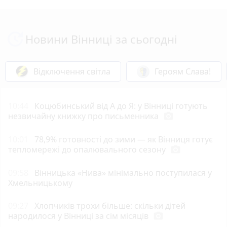
Новини Вінниці за сьогодні
Відключення світла
Героям Слава!
10:44
Коцюбинський від А до Я: у Вінниці готують
незвичайну книжку про письменника
photo_camera
10:01
78,9% готовності до зими — як Вінниця готує
тепломережі до опалювального сезону
photo_camera
09:58
Вінницька «Нива» мінімально поступилася у
Хмельницькому
09:27
Хлопчиків трохи більше: скільки дітей
народилося у Вінниці за сім місяців
photo_camera