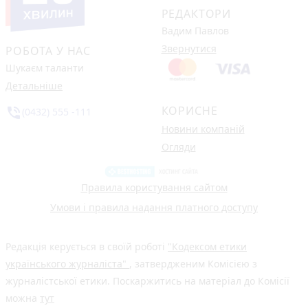
РЕДАКТОРИ
Вадим Павлов
Звернутися
РОБОТА У НАС
Шукаєм таланти
Детальніше
КОРИСНЕ
phone_in_talk
(0432) 555 -111
Новини компаній
Огляди
Правила користування сайтом
Умови і правила надання платного доступу
Редакція керується в своїй роботі
"Кодексом етики
українського журналіста"
, затвердженим Комісією з
журналістської етики. Поскаржитись на матеріал до Комісії
можна
тут