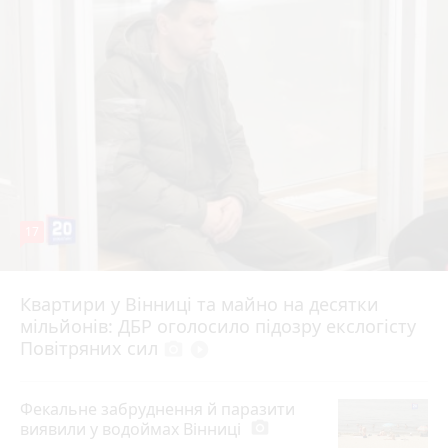
17
Квартири у Вінниці та майно на десятки
6 серпня 2026 р.
мільйонів: ДБР оголосило підозру екслогісту
Повітряних сил
photo_camera
play_circle_filled
Фекальне забруднення й паразити
виявили у водоймах Вінниці
photo_camera