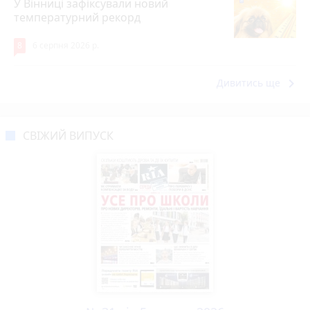
У Вінниці зафіксували новий
температурний рекорд
8
6 серпня 2026 р.
keyboard_arrow_right
Дивитись ще
СВІЖИЙ ВИПУСК