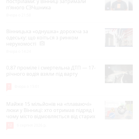
пострілами: у Вінниці затримали
п’яного СЗЧшника
Вчора о 21:58
Вінницька «однушка» дорожча за
одеську: що коїться з ринком
нерухомості
photo_camera
Вчора о 14:24
0,87 проміле і смертельна ДТП — 17-
річного водія взяли під варту
7
Вчора о 13:01
Майже 15 мільйонів на «плаваючі»
люки у Вінниці: хто отримав підряд і
чому місто відмовляється від старих
12
6 серпня 2026 р.