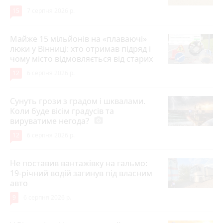
15
7 серпня 2026 р.
Майже 15 мільйонів на «плаваючі»
люки у Вінниці: хто отримав підряд і
чому місто відмовляється від старих
12
6 серпня 2026 р.
Сунуть грози з градом і шквалами.
Коли буде вісім градусів та
вируватиме негода?
photo_camera
12
6 серпня 2026 р.
Не поставив вантажівку на гальмо:
19-річний водій загинув під власним
авто
9
6 серпня 2026 р.