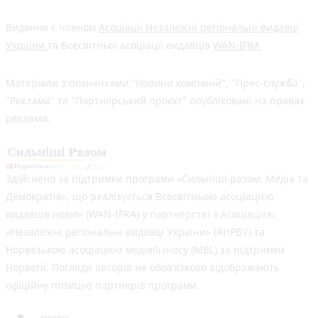
Видання є членом
Асоціації Незалежні регіональні видавці
України
та Всесвітньої асоціації видавців
WAN-IFRA
Матеріали з позначками "Новини компаній", "Прес-служба",
"Реклама" та "Партнерський проєкт" опубліковані на правах
реклами.
Здійснено за підтримки програми «Сильніші разом: Медіа та
Демократія», що реалізується Всесвітньою асоціацією
видавців новин (WAN-IFRA) у партнерстві з Асоціацією
«Незалежні регіональні видавці України» (АНРВУ) та
Норвезькою асоціацією медіабізнесу (MBL) за підтримки
Норвегії. Погляди авторів не обов’язково відображають
офіційну позицію партнерів програми.