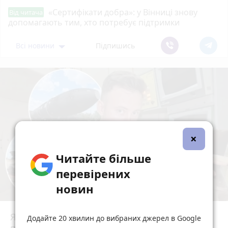
«Сертифікати добра»: у Вінниці знову
Від читача
допомагають тим, хто потребує підтримки
Всі новини
Підпишись
×
Читайте більше
перевірених
новин
Ядерний щит із центром у Вінниці: як
Додайте 20 хвилин до вибраних джерел в Google