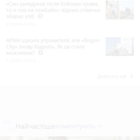
«Син занедужав після бойових травм,
то я сіла на комбайн»: відома співачка
збирає хліб
play_circle_filled
6 серпня 2026 р.
АРМА шукала управителя, але «Bogun
City» знову будують. Як це стало
можливим?
play_circle_filled
7 серпня 2026 р.
keyboard_arrow_right
Дивитись ще
коментують
Найчастіше