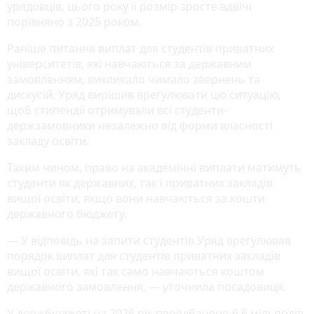
урядовців, цього року її розмір зросте вдвічі
порівняно з 2025 роком.
Раніше питання виплат для студентів приватних
університетів, які навчаються за державним
замовленням, викликало чимало звернень та
дискусій. Уряд вирішив врегулювати цю ситуацію,
щоб стипендії отримували всі студенти-
держзамовники незалежно від форми власності
закладу освіти.
Таким чином, право на академічні виплати матимуть
студенти як державних, так і приватних закладів
вищої освіти, якщо вони навчаються за кошти
державного бюджету.
— У відповідь на запити студентів Уряд врегулював
порядок виплат для студентів приватних закладів
вищої освіти, які так само навчаються коштом
державного замовлення, — уточнила посадовиця.
У держбюджеті на 2026 рік передбачено 6,6 мільярдів