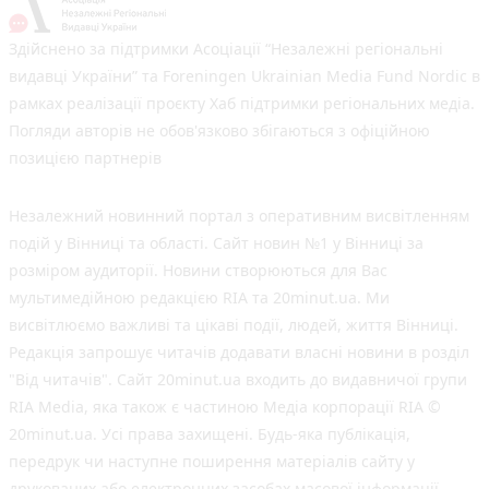
Здійснено за підтримки Асоціації “Незалежні регіональні
видавці України” та Foreningen Ukrainian Media Fund Nordic в
рамках реалізації проєкту Хаб підтримки регіональних медіа.
Погляди авторів не обов'язково збігаються з офіційною
позицією партнерів
Незалежний новинний портал з оперативним висвітленням
подій у Вінниці та області. Сайт новин №1 у Вінниці за
розміром аудиторії. Новини створюються для Вас
мультимедійною редакцією RIA та 20minut.ua. Ми
висвітлюємо важливі та цікаві події, людей, життя Вінниці.
Редакція запрошує читачів додавати власні новини в розділ
"Від читачів". Сайт 20minut.ua входить до видавничої групи
RIA Media, яка також є частиною Медіа корпорації RIA ©
20minut.ua. Усі права захищені. Будь-яка публiкацiя,
передрук чи наступне поширення матеріалів сайту у
друкованих або електронних засобах масової інформації