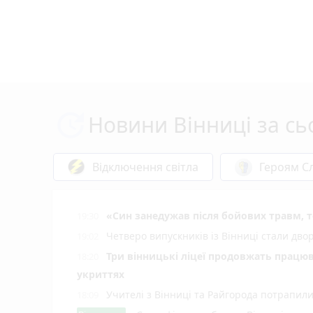
Новини Вінниці за сь
Відключення світла
Героям Сл
«Син занедужав після бойових травм, то
19:30
Четверо випускників із Вінниці стали д
19:02
Три вінницькі ліцеї продовжать працюв
18:20
укриттях
Учителі з Вінниці та Райгорода потрапил
18:09