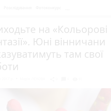
...
Розслідування
Фотоконкурс
ходьте на «Кольорові
тазії». Юні вінничани
азуватимуть там свої
боти
 2017 р.
Марія ЛЄХОВА
chat_bubble
share
visibility
0
0
92