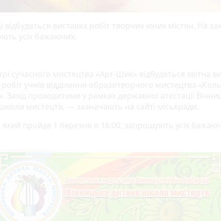
і відбудеться виставка робіт творчих юних містян. На зах
ють усіх бажаючих.
трі сучасного мистецтва «Арт-Шик» відбудеться звітна в
 робіт учнів відділення образотворчого мистецтва «Кол
». Захід проходитиме у рамках державної атестації Вінни
 школи мистецтв, — зазначають на сайті міськради.
, який пройде 1 березня о 16:00, запрошують усіх бажаю