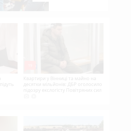
Три вінн
працюват
де саме і
укриттях
mode_comment
19
а
Квартири у Вінниці та майно на
 підуть
десятки мільйонів: ДБР оголосило
підозру екслогісту Повітряних сил
photo_camera
play_circle_filled
Вступна 
— майже 1