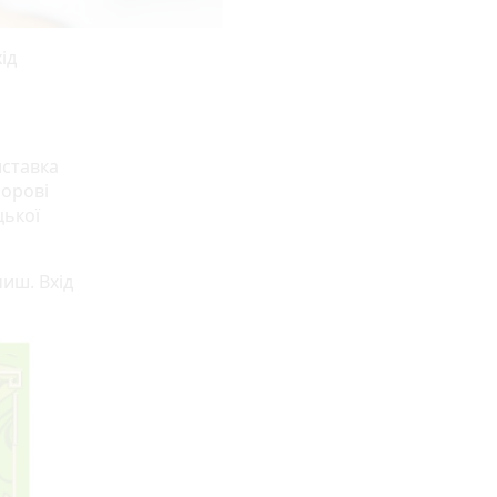
ід
иставка
ьорові
цької
чиш. Вхід