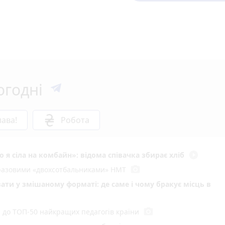
огодні
ава!
Робота
play_circle_filled
 я сіла на комбайн»: відома співачка збирає хліб
photo_camera
воразовими «двохсотбальниками» НМТ
ати у змішаному форматі: де саме і чому бракує місць в
photo_camera
и до ТОП-50 найкращих педагогів країни