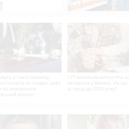
арія зі скутером. На місці працює поліція та медики
photo_camera
вся воїн із Мазурівки Костянтин Горнічанський
жуть у тяжку хвилину:
177 мільйонів витратять н
ні послуги та товари, кафе
ветеранів у Вінниці. На що
и на замовлення
ці гроші до 2029 року?
рський проєкт)