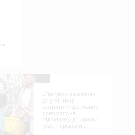
від
«Пакунок школяра»:
де у Вінниці
ил
витратити державну
допомогу на
підготовку до школи
(партнерський
проєкт)