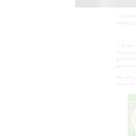
У Вінниц
запрошу
— У цен
творчих
фантазії
дитячої
На захід
вільний.