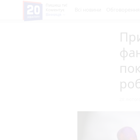
Пишеш ти!
Всі новини
Обговорення
Коментує
Вінниця
При
фан
пок
ро
28 лютого