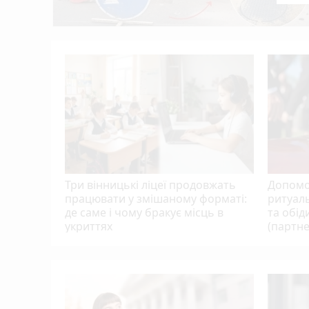
На вулиці Київська сталася серйозна ав
09:44
Після двох років у полоні додому поверну
09:04
йно на
оголосило
ряних сил
Три вінницькі ліцеї продовжать
Допомо
працювати у змішаному форматі:
ритуаль
де саме і чому бракує місць в
та обід
укриттях
(партне
а
ють