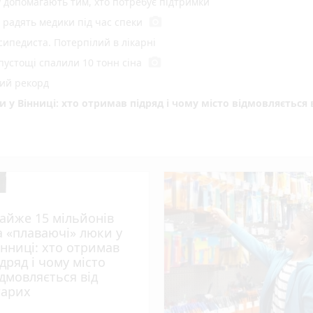
у допомагають тим, хто потребує підтримки
photo_camera
радять медики під час спеки
сипедиста. Потерпілий в лікарні
photo_camera
 пустощі спалили 10 тонн сіна
ний рекорд
у Вінниці: хто отримав підряд і чому місто відмовляється 
ний водій загинув під власним авто
photo_camera
де вісім градусів та вируватиме негода?
Вінниці. На що підуть ці гроші до 2029 року?
photo_camera
 воїни відбили 261 атаку за добу
айже 15 мільйонів
photo_camera
: у палаючій автівці загинув 15-річний хлопець
а «плаваючі» люки у
 мільйонів: ДБР оголосило підозру екслогісту Повітряних с
інниці: хто отримав
ідряд і чому місто
ідмовляється від
play_circle_filled
 Головнокомандувача ЗСУ — ЗМІ
тарих
ввечері