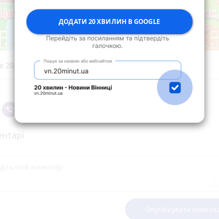
ДОДАТИ 20 ХВИЛИН В GOOGLE
е 20 хвилин до вибраних джерел у
Google
нтарі
Опублікувати комент