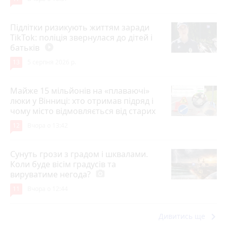
Підлітки ризикують життям заради
TikTok: поліція звернулася до дітей і
батьків
play_circle_filled
13
5 серпня 2026 р.
Майже 15 мільйонів на «плаваючі»
люки у Вінниці: хто отримав підряд і
чому місто відмовляється від старих
12
Вчора о 13:42
Сунуть грози з градом і шквалами.
Коли буде вісім градусів та
вируватиме негода?
photo_camera
11
Вчора о 12:44
keyboard_arrow_right
Дивитись ще