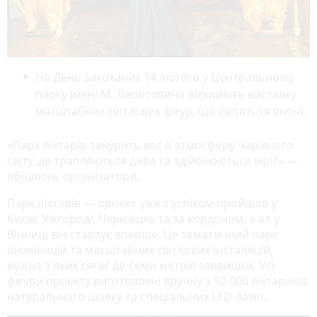
На День закоханих 14 лютого у Центральному
парку імені М. Леонтовича відкриють виставку
масштабних світлових фігур, що світяться вночі.
«Парк ліхтарів занурить вас в атмосферу чарівного
світу, де трапляються дива та здійснюються мрії!» —
обіцяють організатори.
Парк ліхтарів — проект уже з успіхом пройшов у
Києві, Ужгороді, Чернівцях та за кордоном, а от у
Вінниці він стартує вперше. Це тематичний парк
ілюмінацій та масштабних світлових інсталяцій,
кожна з яких сягає до семи метрів заввишки. Усі
фігури проекту виготовлені вручну з 50 000 ліхтариків,
натурального шовку та спеціальних LED-ламп.