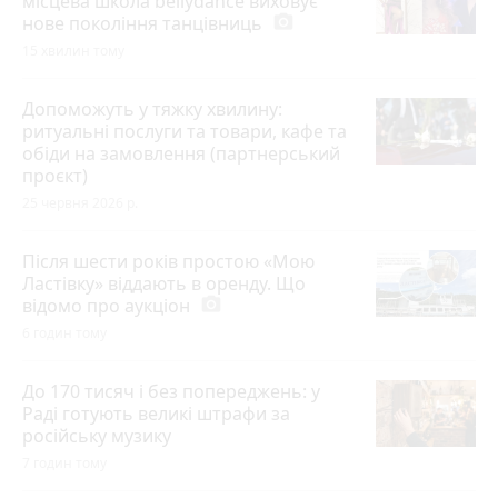
місцева школа bellydance виховує
нове покоління танцівниць
photo_camera
15 хвилин тому
Допоможуть у тяжку хвилину:
ритуальні послуги та товари, кафе та
обіди на замовлення (партнерський
проєкт)
25 червня 2026 р.
Після шести років простою «Мою
Ластівку» віддають в оренду. Що
відомо про аукціон
photo_camera
6 годин тому
До 170 тисяч і без попереджень: у
Раді готують великі штрафи за
російську музику
7 годин тому