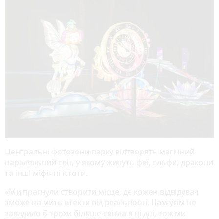
Центральні фотозони парку відтворять магічний
паралельний світ, у якому живуть феї, ельфи, дракони
та інші міфічні істоти.
«Ми прагнули створити місце, де кожен відвідувач
зможе на мить втекти від реальності. Нам усім не
завадило б трохи більше світла в ці дні, тож ми