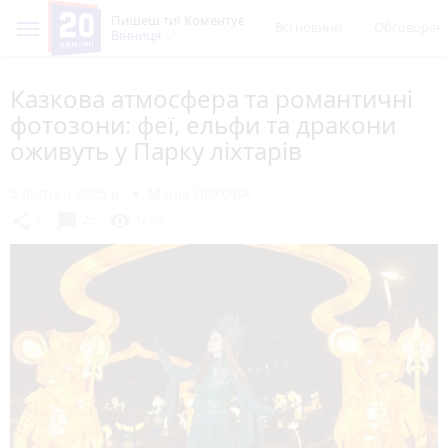
Пишеш ти! Коментує
Всі новини
Обговорен
Вінниця
Казкова атмосфера та романтичні
фотозони: феї, ельфи та дракони
оживуть у Парку ліхтарів
5 лютого 2025 р.
Марія ЛЄХОВА
chat_bubble
share
visibility
7
25
1269