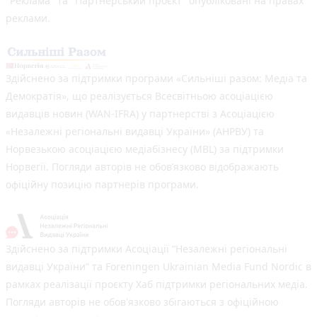
"Реклама" та "Партнерський проєкт" опубліковані на правах
реклами.
Здійснено за підтримки програми «Сильніші разом: Медіа та
Демократія», що реалізується Всесвітньою асоціацією
видавців новин (WAN-IFRA) у партнерстві з Асоціацією
«Незалежні регіональні видавці України» (АНРВУ) та
Норвезькою асоціацією медіабізнесу (MBL) за підтримки
Норвегії. Погляди авторів не обов’язково відображають
офіційну позицію партнерів програми.
Здійснено за підтримки Асоціації “Незалежні регіональні
видавці України” та Foreningen Ukrainian Media Fund Nordic в
рамках реалізації проєкту Хаб підтримки регіональних медіа.
Погляди авторів не обов'язково збігаються з офіційною