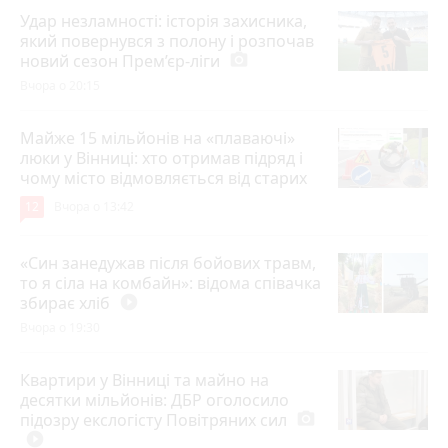
Удар незламності: історія захисника,
який повернувся з полону і розпочав
новий сезон Прем’єр-ліги
photo_camera
Вчора о 20:15
Майже 15 мільйонів на «плаваючі»
люки у Вінниці: хто отримав підряд і
чому місто відмовляється від старих
12
Вчора о 13:42
«Син занедужав після бойових травм,
то я сіла на комбайн»: відома співачка
збирає хліб
play_circle_filled
Вчора о 19:30
Квартири у Вінниці та майно на
десятки мільйонів: ДБР оголосило
підозру екслогісту Повітряних сил
photo_camera
play_circle_filled