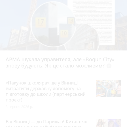
АРМА шукала управителя, але «Bogun City»
знову будують. Як це стало можливим?
play_circle_filled
«Пакунок школяра»: де у Вінниці
витратити державну допомогу на
підготовку до школи (партнерський
проєкт)
3 серпня 2026 р.
Від Вінниці — до Парижа й Китаю: як