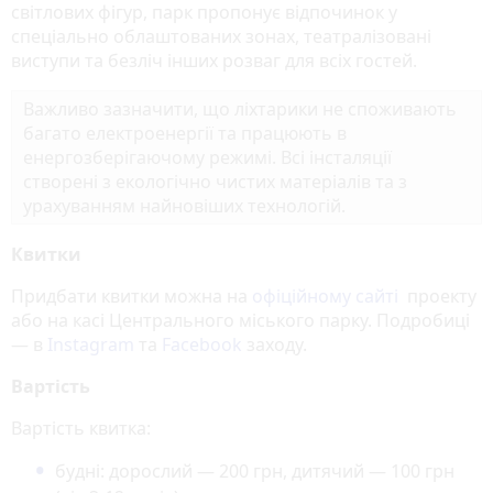
світлових фігур, парк пропонує відпочинок у
спеціально облаштованих зонах, театралізовані
виступи та безліч інших розваг для всіх гостей.
Важливо зазначити, що ліхтарики не споживають
багато електроенергії та працюють в
енергозберігаючому режимі. Всі інсталяції
створені з екологічно чистих матеріалів та з
урахуванням найновіших технологій.
Квитки
Придбати квитки можна на
офіційному сайті
проекту
або на касі Центрального міського парку. Подробиці
— в
Instagram
та
Facebook
заходу.
Вартість
Вартість квитка:
будні: дорослий — 200 грн, дитячий — 100 грн