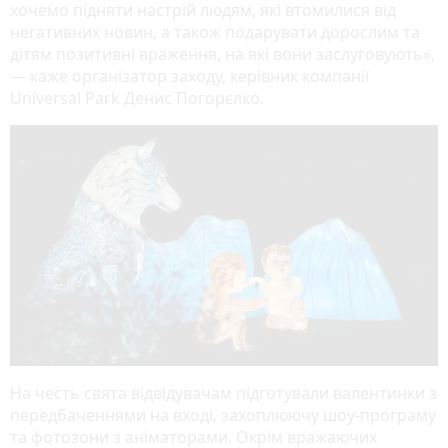
хочемо підняти настрій людям, які втомилися від
негативних новин, а також подарувати дорослим та
дітям позитивні враження, на які вони заслуговують»,
— каже організатор заходу, керівник компанії
Universal Park Денис Погорєлко.
На честь свята відвідувачам підготували валентинки з
передбаченнями на вході, захоплюючу шоу-програму
та фотозони з аніматорами. Окрім вражаючих