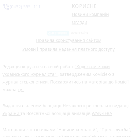
КОРИСНЕ
phone_in_talk
(0432) 555 -111
Новини компаній
Огляди
Правила користування сайтом
Умови і правила надання платного доступу
Редакція керується в своїй роботі
"Кодексом етики
українського журналіста"
, затвердженим Комісією з
журналістської етики. Поскаржитись на матеріал до Комісії
можна
тут
Видання є членом
Асоціації Незалежні регіональні видавці
України
та Всесвітньої асоціації видавців
WAN-IFRA
Матеріали з позначками "Новини компаній", "Прес-служба",