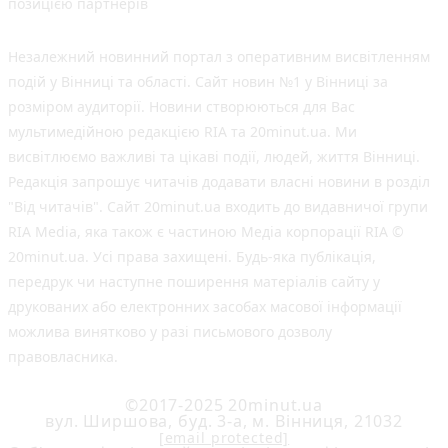
позицією партнерів
Незалежний новинний портал з оперативним висвітленням
подій у Вінниці та області. Сайт новин №1 у Вінниці за
розміром аудиторії. Новини створюються для Вас
мультимедійною редакцією RIA та 20minut.ua. Ми
висвітлюємо важливі та цікаві події, людей, життя Вінниці.
Редакція запрошує читачів додавати власні новини в розділ
"Від читачів". Сайт 20minut.ua входить до видавничої групи
RIA Media, яка також є частиною Медіа корпорації RIA ©
20minut.ua. Усі права захищені. Будь-яка публiкацiя,
передрук чи наступне поширення матеріалів сайту у
друкованих або електронних засобах масової інформації
можлива винятково у разі письмового дозволу
правовласника.
©2017-2025 20minut.ua
вул. Ширшова, буд. 3-а, м. Вінниця, 21032
[email protected]