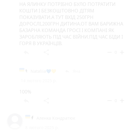
НА ЯЛИНКУ ПОТРІБНО БУЛО ПОТРАТИТИ
КОШТИ І БЕЗКОШТОВНО ДІТЯМ
ПОКАЗУВАТИ.А ТУТ ВХІД 250ГРН
ДОРОСЛІ,200ГРН ДИТИНА.ОТ ВАМ БАРИЖНА
БАЗАРНА КОМАНДА ГРОСІ І КОМПАНІ ЯК
ЗАРОБЛЯЮТЬ ПІД ЧАС ВІЙНИ.ПІД ЧАС БІДИ І
ГОРЯ В УКРАЇНЦІВ.
reply
share
remove
add
0
Nataliia💙💛
Яна
reply
14 лютого 2025 р.
100%
reply
share
remove
add
0
Аленка Кондратюк
8 лютого 2025 р.