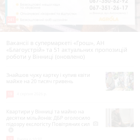
241
Вакансії в супермаркеті «Грош», АН
4 серпня 2026 р.
«Благоустрій» та 51 актуальних пропозицій
роботи у Вінниці (оновлено)
Знайшов чужу картку і купив квіти
майже на 20 тисяч гривень
19
4 серпня 2026 р.
Квартири у Вінниці та майно на
десятки мільйонів: ДБР оголосило
підозру екслогісту Повітряних сил
photo_camera
play_circle_filled
17
Вчора о 10:37