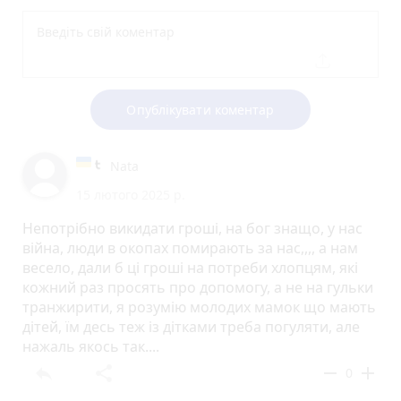
Опублікувати коментар
Nata
15 лютого 2025 р.
Непотрібно викидати гроші, на бог знащо, у нас
війна, люди в окопах помирають за нас,,,, а нам
весело, дали б ці гроші на потреби хлопцям, які
кожний раз просять про допомогу, а не на гульки
транжирити, я розумію молодих мамок що мають
дітей, їм десь теж із дітками треба погуляти, але
нажаль якось так....
reply
share
remove
add
0