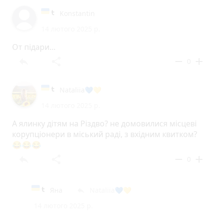
Konstantin
14 лютого 2025 р.
От підари…
reply
share
remove
add
0
Nataliia💙💛
14 лютого 2025 р.
А ялинку дітям на Різдво? не домовилися місцеві
корупціонери в міський раді, з вхідним квитком?
😂😂😂
reply
share
remove
add
0
Яна
Nataliia💙💛
reply
14 лютого 2025 р.