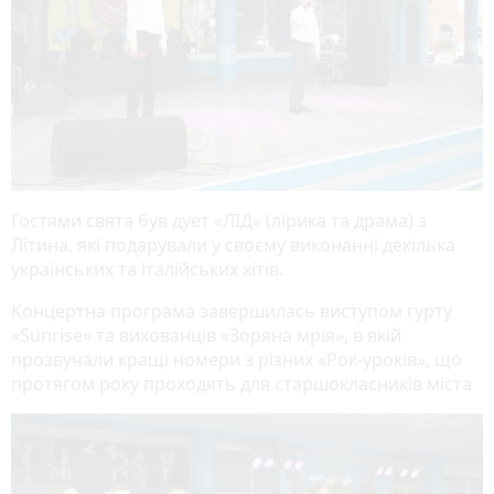
Гостями свята був дует «ЛІД» (лірика та драма) з
Літина, які подарували у своєму виконанні декілька
українських та італійських хітів.
Концертна програма завершилась виступом гурту
«Sunrise» та вихованців «Зоряна мрія», в якій
прозвучали кращі номери з різних «Рок-уроків», що
протягом року проходять для старшокласників міста