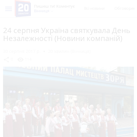
Пишеш ти! Коментує
Всі новини
Обговорен
Вінниця
24 серпня Україна святкувала День
Незалежності (Новини компаній)
30 серпня 2017 р.
20 хвилин (Вінниця)
share
visibility
0
114