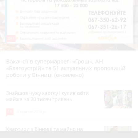
241
Вакансії в супермаркеті «Грош», АН
4 серпня 2026 р.
«Благоустрій» та 51 актуальних пропозицій
роботи у Вінниці (оновлено)
Знайшов чужу картку і купив квіти
майже на 20 тисяч гривень
19
4 серпня 2026 р.
Квартири у Вінниці та майно на
десятки мільйонів: ДБР оголосило