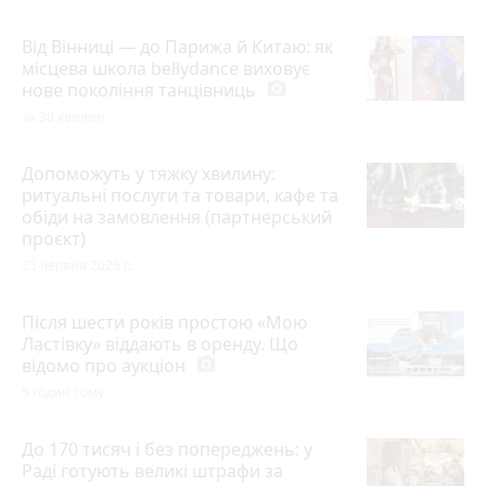
Від Вінниці — до Парижа й Китаю: як
місцева школа bellydance виховує
нове покоління танцівниць
photo_camera
за 30 хвилин
Допоможуть у тяжку хвилину:
ритуальні послуги та товари, кафе та
обіди на замовлення (партнерський
проєкт)
25 червня 2026 р.
Після шести років простою «Мою
Ластівку» віддають в оренду. Що
відомо про аукціон
photo_camera
5 годин тому
До 170 тисяч і без попереджень: у
Раді готують великі штрафи за