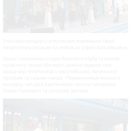
Учасники концерту в піснях висловлювали свою
патріотичну позицію та любов до рідної Батьківщини.
Кращі танцювальні пари бального клубу та школи
сучасного танцю «Болеро» демонстрували свої
кращі мікс-композиції з європейської, латинської
програм та східних танців. Переможниця міського
конкурсу читців А.Кирпиченко читала гуморески
Павла Глазового та сучасних авторів.