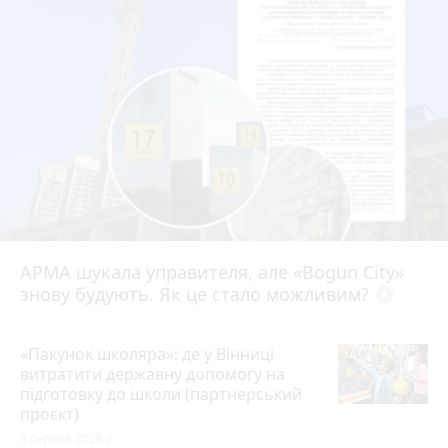
АРМА шукала управителя, але «Bogun City»
знову будують. Як це стало можливим?
play_circle_filled
«Пакунок школяра»: де у Вінниці
витратити державну допомогу на
підготовку до школи (партнерський
проєкт)
3 серпня 2026 р.