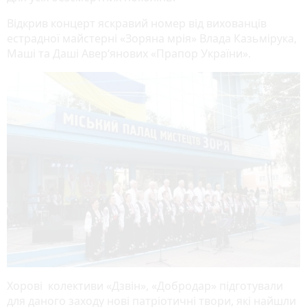
Відкрив концерт яскравий номер від вихованців
естрадної майстерні «Зоряна мрія» Влада Казьмірука,
Маші та Даші Авер‘янових «Прапор України».
Хорові колективи «Дзвін», «Добродар» підготували
для даного заходу нові патріотичні твори, які найшли