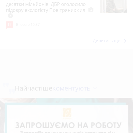
десятки мільйонів: ДБР оголосило
підозру екслогісту Повітряних сил
photo_camera
play_circle_filled
17
Вчора о 10:37
keyboard_arrow_right
Дивитись ще
коментують
Найчастіше