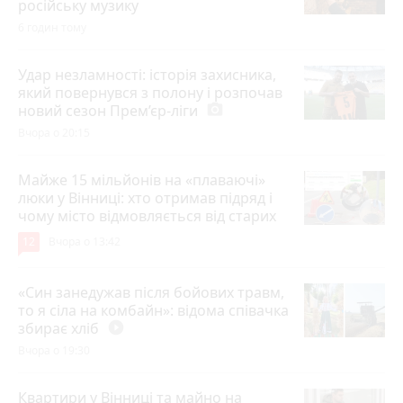
російську музику
6 годин тому
Удар незламності: історія захисника,
який повернувся з полону і розпочав
новий сезон Прем’єр-ліги
photo_camera
Вчора о 20:15
Майже 15 мільйонів на «плаваючі»
люки у Вінниці: хто отримав підряд і
чому місто відмовляється від старих
12
Вчора о 13:42
«Син занедужав після бойових травм,
то я сіла на комбайн»: відома співачка
збирає хліб
play_circle_filled
Вчора о 19:30
Квартири у Вінниці та майно на