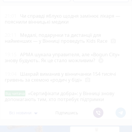
21:01
Чи справді яблуко щодня замінює лікаря —
пояснили вінницькі медики
20:11
Медалі, подарунки та дистанції для
найменших — у Вінниці проведуть Kids Race
photo_camera
19:15
АРМА шукала управителя, але «Bogun City»
знову будують. Як це стало можливим?
play_circle_filled
19:04
Шахрай виманив у вінничанки 154 тисячі
гривень за схемою «родич у біді»
photo_camera
«Сертифікати добра»: у Вінниці знову
Від читача
допомагають тим, хто потребує підтримки
Всі новини
Підпишись