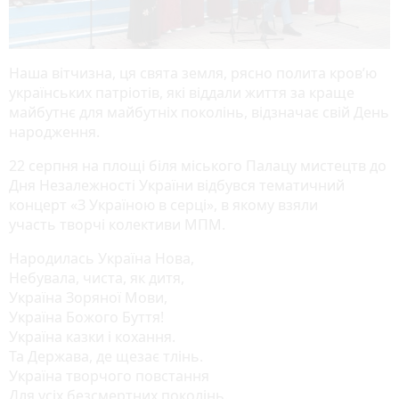
Наша вітчизна, ця свята земля, рясно полита кров’ю
українських патріотів, які віддали життя за краще
майбутнє для майбутніх поколінь, відзначає свій День
народження.
22 серпня на площі біля міського Палацу мистецтв до
Дня Незалежності України відбувся тематичний
концерт «З Україною в серці», в якому взяли
участь творчі колективи МПМ.
Народилась Україна Нова,
Небувала, чиста, як дитя,
Україна Зоряної Мови,
Україна Божого Буття!
Україна казки і кохання.
Та Держава, де щезає тлінь.
Україна творчого повстання
Для усіх безсмертних поколінь.