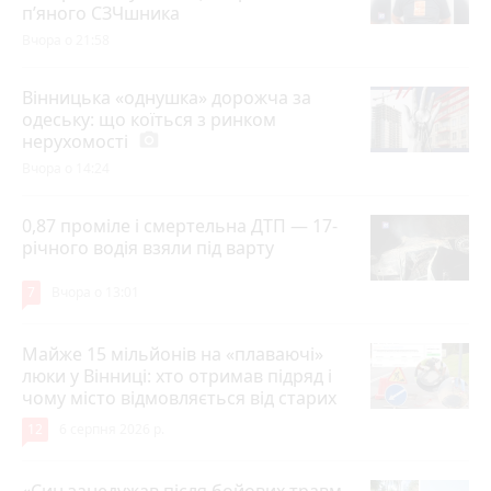
п’яного СЗЧшника
Вчора о 21:58
Вінницька «однушка» дорожча за
одеську: що коїться з ринком
нерухомості
photo_camera
Вчора о 14:24
0,87 проміле і смертельна ДТП — 17-
річного водія взяли під варту
7
Вчора о 13:01
Майже 15 мільйонів на «плаваючі»
люки у Вінниці: хто отримав підряд і
чому місто відмовляється від старих
12
6 серпня 2026 р.