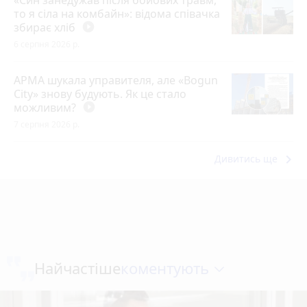
«Син занедужав після бойових травм,
то я сіла на комбайн»: відома співачка
збирає хліб
play_circle_filled
6 серпня 2026 р.
АРМА шукала управителя, але «Bogun
City» знову будують. Як це стало
можливим?
play_circle_filled
7 серпня 2026 р.
keyboard_arrow_right
Дивитись ще
коментують
Найчастіше