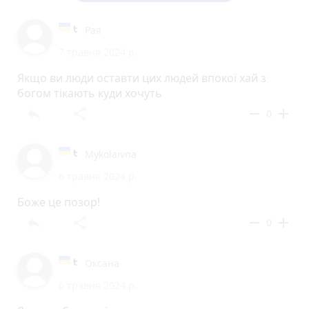
Рая
7 травня 2024 р.
Якщо ви люди оставти цих людей впокої хай з
богом тікають куди хочуть
reply
share
remove
add
0
Mykolaivna
6 травня 2024 р.
Боже це позор!
reply
share
remove
add
0
Оксана
6 травня 2024 р.