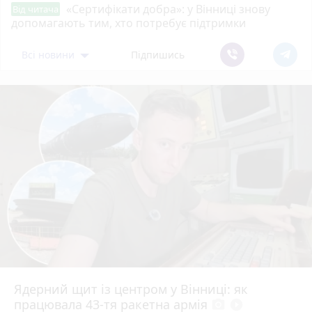
«Сертифікати добра»: у Вінниці знову
Від читача
допомагають тим, хто потребує підтримки
Всі новини
Підпишись
Ядерний щит із центром у Вінниці: як
працювала 43-тя ракетна армія
photo_camera
play_circle_filled