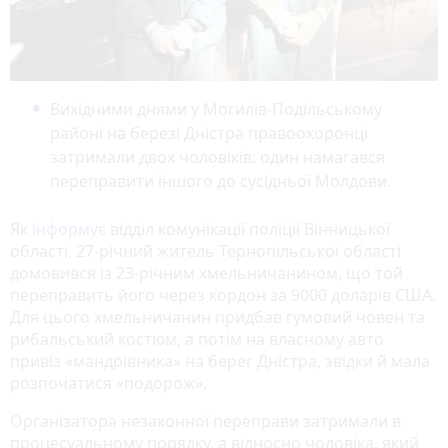
Вихідними днями у Могилів-Подільському
районі на березі Дністра правоохоронці
затримали двох чоловіків: один намагався
переправити іншого до сусідньої Молдови.
Як
інформує
відділ комунікації поліції Вінницької
області, 27-річний житель Тернопільської області
домовився із 23-річним хмельничанином, що той
переправить його через кордон за 9000 доларів США.
Для цього хмельничанин придбав гумовий човен та
рибальський костюм, а потім на власному авто
привіз «мандрівника» на берег Дністра, звідки й мала
розпочатися «подорож».
Організатора незаконної переправи затримали в
процесуальному порядку, а відносно чоловіка, який