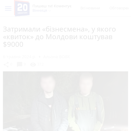
Пишеш ти! Коментує
Всі новини
Обговорен
Вінниця
Затримали «бізнесмена», у якого
«квиток» до Молдови коштував
$9000
6 травня 2024 р.
Альона ВОВК
chat_bubble
share
visibility
0
9
372