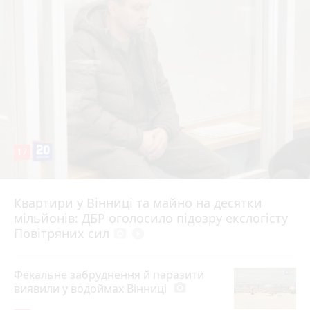
17
Квартири у Вінниці та майно на десятки
6 серпня 2026 р.
мільйонів: ДБР оголосило підозру екслогісту
Повітряних сил
photo_camera
play_circle_filled
Фекальне забруднення й паразити
виявили у водоймах Вінниці
photo_camera