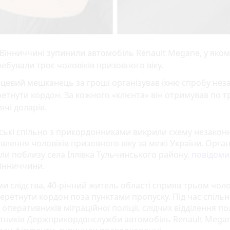
Вінниччині зупинили автомобіль Renault Megane, у яком
ебували троє чоловіків призовного віку.
цевий мешканець за гроші організував їхню спробу нез
етнути кордон. За кожного «клієнта» він отримував по т
ячі доларів.
ські спільно з прикордонниками викрили схему незакон
влення чоловіків призовного віку за межі України. Орга
ли поблизу села Іллівка Тульчинського району,
повідоми
Вінниччини.
ми слідства, 40-річний житель області сприяв трьом чоло
еретнути кордон поза пунктами пропуску. Під час спільн
 оперативників міграційної поліції, слідчих відділення пол
ітників Держприкордонслужби автомобіль Renault Megan