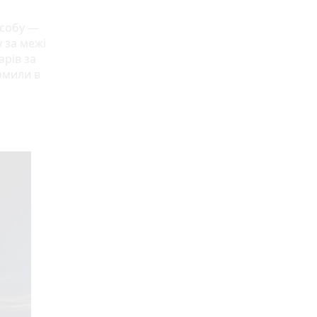
асобу —
у за межі
арів за
омили в