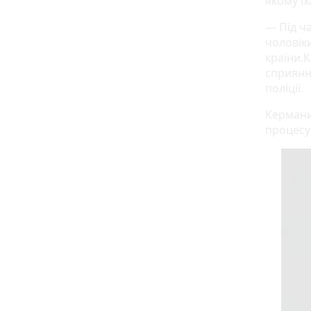
якому ї
— Під ч
чоловіки
країни.
сприянн
поліції.
Кермани
процесу