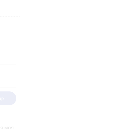
ар
ся моя