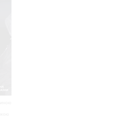
стиною
 якою