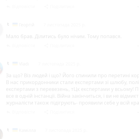
Відповісти
Поділитися
reply
share
rem
Георгій
7 листопада 2025 р.
Мало брав. Ділитись було нічим. Тому попався.
Відповісти
Поділитися
reply
share
rem
Vladi
7 листопада 2025 р.
За що? Віз людей і що? Його спинили про перетині ко
В нас прикордонники стали експертами зі шлюбу, полі
експертами з перевезень, тЦк експертами у всьому! 
все в одній інстанції. Війна закінчиться, і ви не відмиєт
журналісти також підігрують- проявили себе у всій кра
Відповісти
Поділитися
reply
share
rem
Камілла
7 листопада 2025 р.