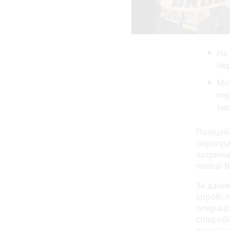
На 
пер
Міс
пер
тис
Поліцей
перепра
затрима
поліції 
За дани
спробі п
операції
співроб