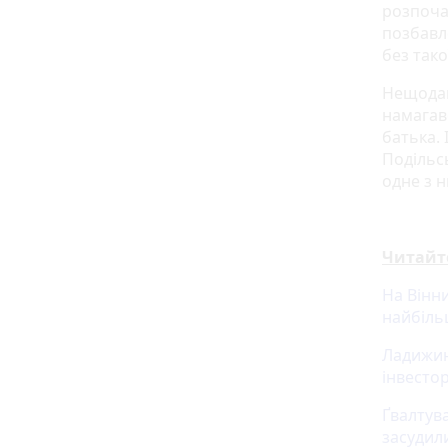
розпоча
позбавле
без тако
Нещода
намагав
батька.
Подільс
одне з 
Читайт
На Вінн
найбільш
Ладижин
інвесто
Ґвалтува
засудил