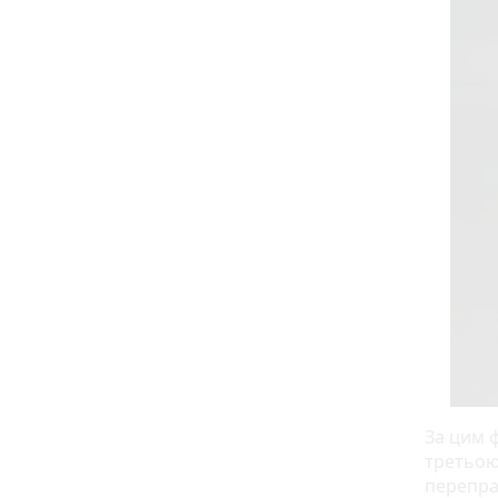
За цим 
третьою
перепра