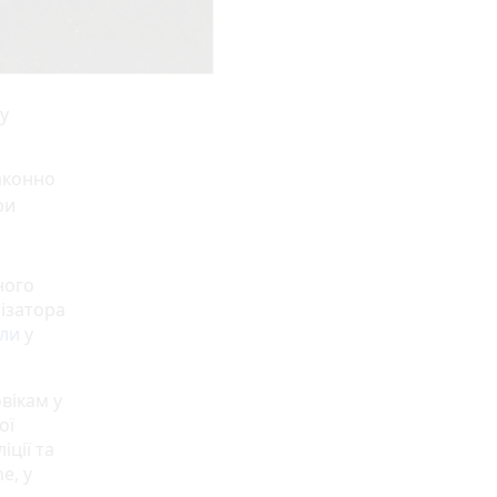
у
аконно
ри
ного
нізатора
ли
у
вікам у
ої
іції та
e, у