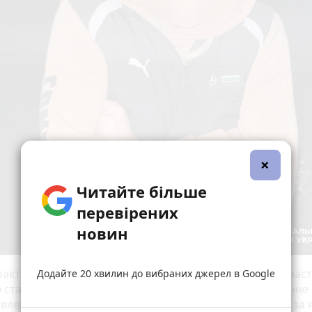
×
Читайте більше
перевірених
новин
фактом слідчі відкрили кримінальне провадження за ча
Додайте 20 хвилин до вибраних джерел в Google
 статті 332 Кримінального кодексу України — незаконне
влення осіб через державний кордон. Санкція статті, за