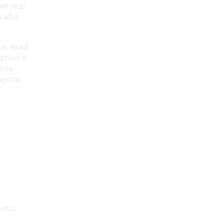
игляді
а або
а, який
дітного
лів-
проте
ниці