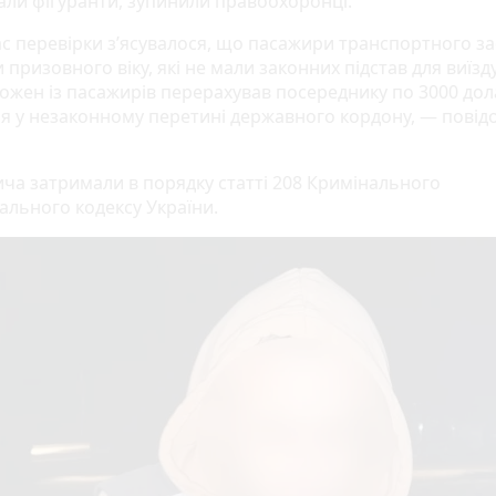
хали фігуранти, зупинили правоохоронці.
ас перевірки з’ясувалося, що пасажири транспортного з
 призовного віку, які не мали законних підстав для виїзд
Кожен із пасажирів перерахував посереднику по 3000 дол
я у незаконному перетині державного кордону, — повід
ча затримали в порядку статті 208 Кримінального
ального кодексу України.