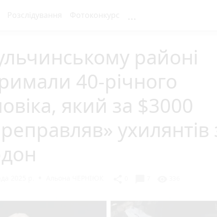
...
Розслідування
Фотоконкурс
ульчинському районі
римали 40-річного
овіка, який за $3000
реправляв» ухилянтів 
рдон
да 2025 р.
Альона ЧЕРНІЮК
chat_bubble
share
visibility
0
7
336