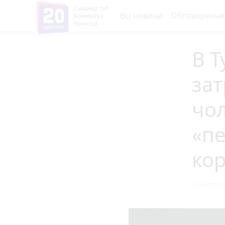
Пишеш ти!
Всі новини
Обговорення
Коментує
Вінниця
В Т
зат
чол
«пе
ко
7 листопа