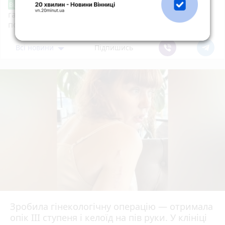
В Україні почали продавати два нові
Від читача
газовані напої без цукру — зі смаком крем-соди та
полуниці з вершками
Всі новини
Підпишись
Зробила гінекологічну операцію — отримала
опік ІІІ ступеня і келоїд на пів руки. У клініці