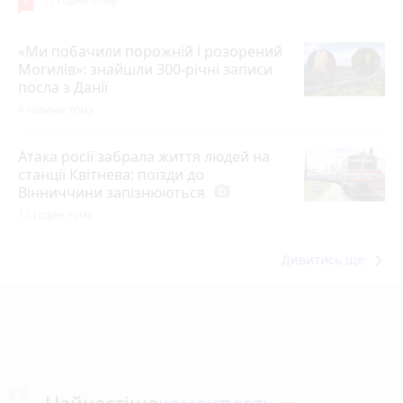
7
11 годин тому
«Ми побачили порожній і розорений
Могилів»: знайшли 300-річні записи
посла з Данії
4 години тому
Атака росії забрала життя людей на
станції Квітнева: поїзди до
Вінниччини запізнюються
photo_camera
12 годин тому
keyboard_arrow_right
Дивитись ще
коментують