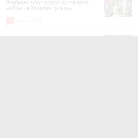
Знайшов чужу картку і купив квіти
майже на 20 тисяч гривень
19
Вчора о 12:48
Парк біля лікарні імені Ющенка
занепадає. Але грошей на його
відновлення немає
photo_camera
15
3 серпня 2026 р.
Вінничани: «У Вінниці немає
укриттів». Але влада витратила на них
мільярд гривень
photo_camera
12
3 серпня 2026 р.
Проєкт оцінили в 1,4 мільйона. Поки
вінничани танцюють біля «Райдуги»,
за її реконструкцію судяться
8
3 серпня 2026 р.