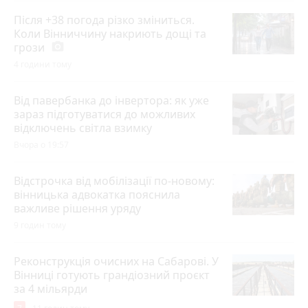
Після +38 погода різко зміниться.
Коли Вінниччину накриють дощі та
грози
photo_camera
4 години тому
Від павербанка до інвертора: як уже
зараз підготуватися до можливих
відключень світла взимку
Вчора о 19:57
Відстрочка від мобілізації по-новому:
вінницька адвокатка пояснила
важливе рішення уряду
9 годин тому
Реконструкція очисних на Сабарові. У
Вінниці готують грандіозний проєкт
за 4 мільярди