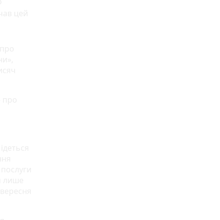
о
чав цей
 про
ни»,
исяч
» про
 ідеться
ння
 послуги
я лише
 вересня