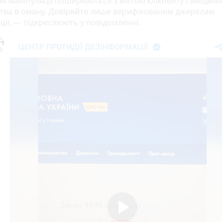
ні маніпуляції поширюються з метою клікбейту і введен
ства в оману. Довіряйте лише верифікованим джерелам
ції, — підкреслюють у повідомленні.