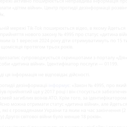
мережі активно поширюється неправдива інформація пр
лати «дітям війни». Центр протидії дезінформації розвін
к.
ьній мережі Tik-Tok поширюється відео, в якому йдеться
 прийняття нового закону № 4995 про статус «дитина вій
 яким із 1 вересня 2024 року діти отримуватимуть по 15 т
 щомісяця протягом трьох років.
ідеозапис супроводжується скриншотами з порталу «Дія
соби «дитина війни». Ідентифікатор послуги — 01199.
і ця інформація не відповідає дійсності.
ротидії дезінформації
інформує
: «Закон № 4995, про який
 був прийнятий ще у 2017 році і він стосується забезпече
імей загиблих воїнів АТО. Крім того, за ідентифікатором
ійсно можна отримати статус «дитина війни», але йдетьс
, які є громадянами України та яким на час закінчення (2
у) Другої світової війни було менше 18 років».