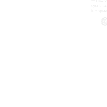
— Подіб
суспіль
інформа