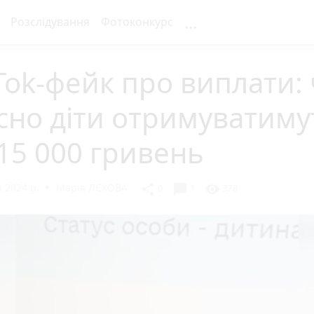
...
Розслідування
Фотоконкурс
Tok-фейк про виплати:
сно діти отримуватиму
15 000 гривень
 2024 р.
Марія ЛЄХОВА
chat_bubble
share
visibility
0
1
378