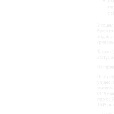
У 
вип
фей
У соціал
буцімто
згідно з
гривень
Також в
статус о
Насправд
Центр п
у відео,
житлом с
01199 д
про осіб
1945 рок