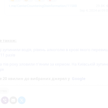
е також:
і зупинили водія, рівень алкоголю в крові якого переви
11 разів
а пів року зловили п'яним за кермом. На Київській зупи
ія
е 20 хвилин до вибраних джерел у
Google
ство