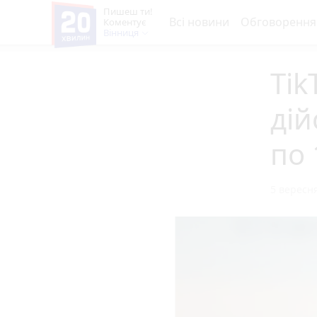
Пишеш ти!
Всі новини
Обговорення
Коментує
Вінниця
Tik
дій
по 
5 вересня