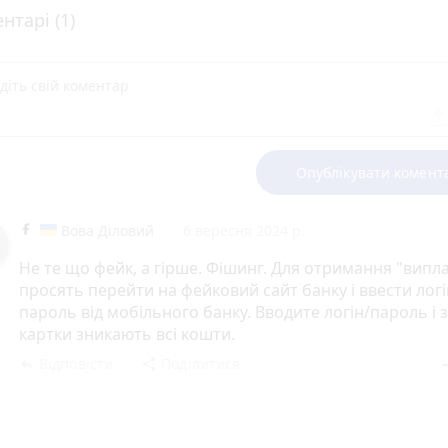
нтарі (1)
Опублікувати комент
Вова Діловий
6 вересня 2024 р.
Не те що фейк, а гірше. Фішинг. Для отримання "випл
просять перейти на фейковий сайт банку і ввести логі
пароль від мобільного банку. Вводите логін/пароль і 
картки зникають всі кошти.
Відповісти
Поділитися
reply
share
rem