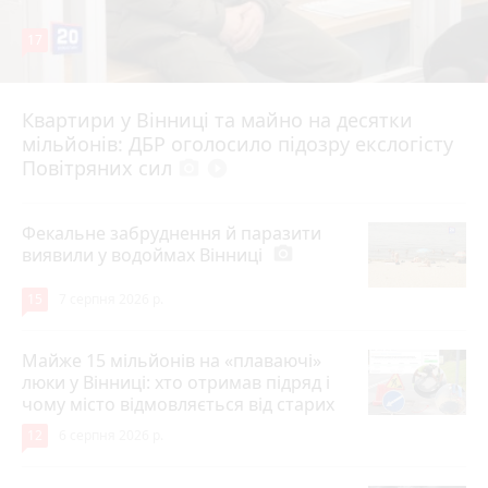
17
Квартири у Вінниці та майно на десятки
6 серпня 2026 р.
мільйонів: ДБР оголосило підозру екслогісту
Повітряних сил
photo_camera
play_circle_filled
Фекальне забруднення й паразити
виявили у водоймах Вінниці
photo_camera
15
7 серпня 2026 р.
Майже 15 мільйонів на «плаваючі»
люки у Вінниці: хто отримав підряд і
чому місто відмовляється від старих
12
6 серпня 2026 р.