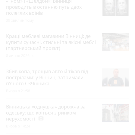
«Гном» і «Шелдон»: Вінниця
проводить в останню путь двох
полеглих воїнів
39 хвилин тому
Кращі меблеві магазини Вінниці: де
купити сучасні, стильні та якісні меблі
(партнерський проєкт)
8 липня 2026 р.
Збив копа, трощив авто й тікав під
пострілами: у Вінниці затримали
п’яного СЗЧшника
Вчора о 21:58
Вінницька «однушка» дорожча за
одеську: що коїться з ринком
нерухомості
photo_camera
Вчора о 14:24