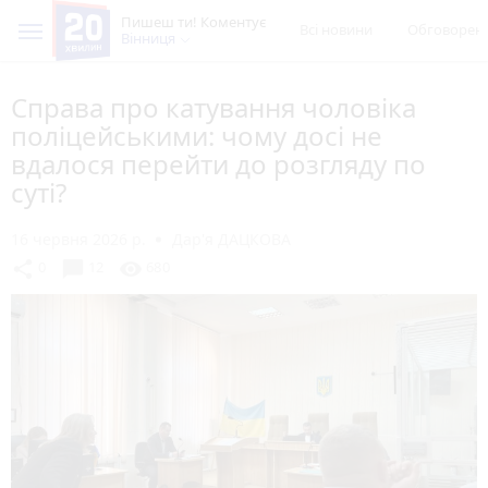
Пишеш ти! Коментує
Всі новини
Обговорен
Вінниця
Справа про катування чоловіка
поліцейськими: чому досі не
вдалося перейти до розгляду по
суті?
16 червня 2026 р.
Дар'я ДАЦКОВА
chat_bubble
share
visibility
0
12
680