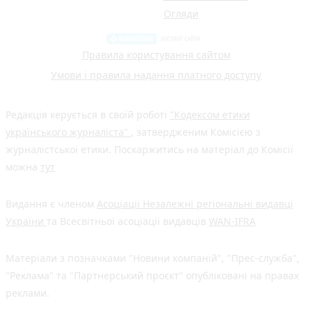
Огляди
Правила користування сайтом
Умови і правила надання платного доступу
Редакція керується в своїй роботі
"Кодексом етики
українського журналіста"
, затвердженим Комісією з
журналістської етики. Поскаржитись на матеріал до Комісії
можна
тут
Видання є членом
Асоціації Незалежні регіональні видавці
України
та Всесвітньої асоціації видавців
WAN-IFRA
Матеріали з позначками "Новини компаній", "Прес-служба",
"Реклама" та "Партнерський проєкт" опубліковані на правах
реклами.