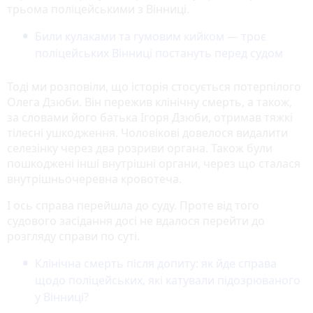
трьома поліцейськими з Вінниці.
Били кулаками та гумовим кийком — троє
поліцейських Вінниці постануть перед судом
Тоді ми розповіли, що історія стосується потерпілого
Олега Дзюби. Він пережив клінічну смерть, а також,
за словами його батька Ігоря Дзюби, отримав тяжкі
тілесні ушкодження. Чоловікові довелося видалити
селезінку через два розриви органа. Також були
пошкоджені інші внутрішні органи, через що сталася
внутрішньочеревна кровотеча.
І ось справа перейшла до суду. Проте від того
судового засідання досі не вдалося перейти до
розгляду справи по суті.
Клінічна смерть після допиту: як йде справа
щодо поліцейських, які катували підозрюваного
у Вінниці?