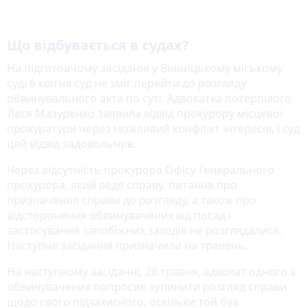
Що відбувається в судах?
На підготовчому засіданні у Вінницькому міському
суді 6 квітня суд не зміг перейти до розгляду
обвинувального акта по суті. Адвокатка потерпілого
Леся Мазуренко заявила відвід прокурору місцевої
прокуратури через можливий конфлікт інтересів, і суд
цей відвід задовольнив.
Через відсутність прокурора Офісу Генерального
прокурора, який веде справу, питання про
призначення справи до розгляду, а також про
відсторонення обвинувачених від посад і
застосування запобіжних заходів не розглядалися.
Наступне засідання призначили на травень.
На наступному засіданні,
28 травня
, адвокат одного з
обвинувачених попросив зупинити розгляд справи
щодо свого підзахисного, оскільки той був