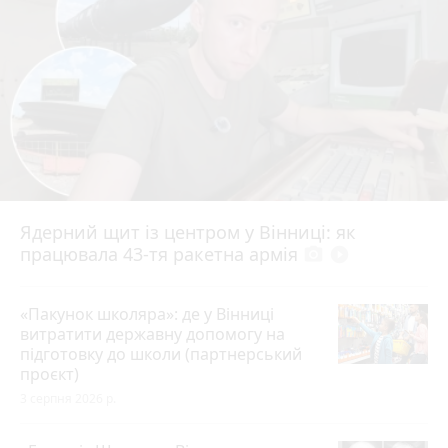
Ядерний щит із центром у Вінниці: як
працювала 43-тя ракетна армія
photo_camera
play_circle_filled
«Пакунок школяра»: де у Вінниці
витратити державну допомогу на
підготовку до школи (партнерський
проєкт)
3 серпня 2026 р.