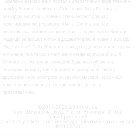
Незалежний новинний портал з оперативним висвітленням
подій у Вінниці та області. Сайт новин №1 у Вінниці за
розміром аудиторії. Новини створюються для Вас
мультимедійною редакцією RIA та 20minut.ua. Ми
висвітлюємо важливі та цікаві події, людей, життя Вінниці.
Редакція запрошує читачів додавати власні новини в розділ
"Від читачів". Сайт 20minut.ua входить до видавничої групи
RIA Media, яка також є частиною Медіа корпорації RIA ©
20minut.ua. Усі права захищені. Будь-яка публiкацiя,
передрук чи наступне поширення матеріалів сайту у
друкованих або електронних засобах масової інформації
можлива винятково у разі письмового дозволу
правовласника.
©2017-2025 20minut.ua
вул. Ширшова, буд. 3-а, м. Вінниця, 21032
[email protected]
Cуб'єкт у сфері онлайн-медіа; ідентифікатор медіа
- R40-02726.