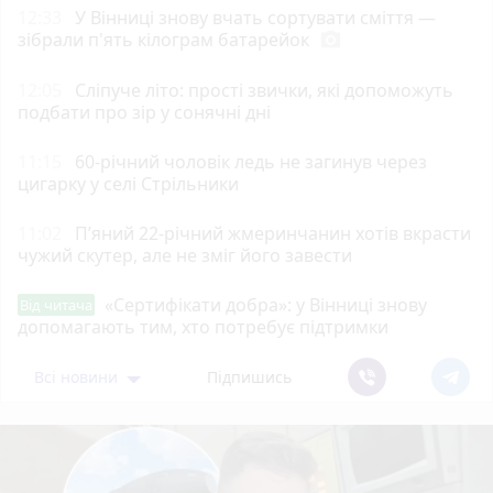
12:33
У Вінниці знову вчать сортувати сміття —
зібрали п'ять кілограм батарейок
photo_camera
12:05
Сліпуче літо: прості звички, які допоможуть
подбати про зір у сонячні дні
11:15
60-річний чоловік ледь не загинув через
цигарку у селі Стрільники
11:02
П’яний 22-річний жмеринчанин хотів вкрасти
чужий скутер, але не зміг його завести
«Сертифікати добра»: у Вінниці знову
Від читача
допомагають тим, хто потребує підтримки
Всі новини
Підпишись