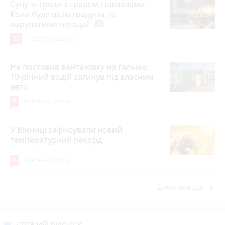
Сунуть грози з градом і шквалами.
Коли буде вісім градусів та
вируватиме негода?
photo_camera
12
6 серпня 2026 р.
Не поставив вантажівку на гальмо:
19-річний водій загинув під власним
авто
9
6 серпня 2026 р.
У Вінниці зафіксували новий
температурний рекорд
8
6 серпня 2026 р.
keyboard_arrow_right
Дивитись ще