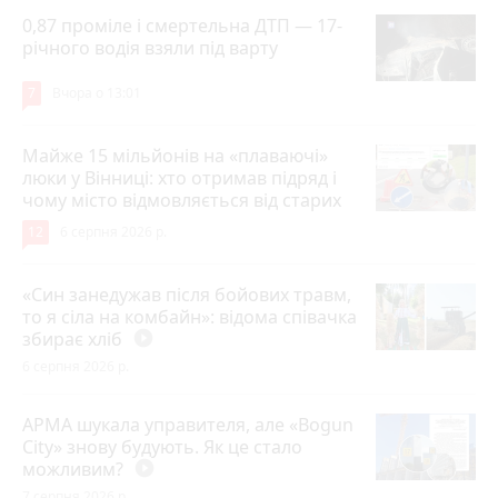
0,87 проміле і смертельна ДТП — 17-
річного водія взяли під варту
7
Вчора о 13:01
Майже 15 мільйонів на «плаваючі»
люки у Вінниці: хто отримав підряд і
чому місто відмовляється від старих
12
6 серпня 2026 р.
«Син занедужав після бойових травм,
то я сіла на комбайн»: відома співачка
збирає хліб
play_circle_filled
6 серпня 2026 р.
АРМА шукала управителя, але «Bogun
City» знову будують. Як це стало
можливим?
play_circle_filled
7 серпня 2026 р.