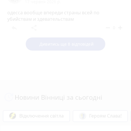
17 червня 2026 р.
одесса вообще впереди страны всей по
убийствам и здевательствам
reply
share
remove
add
0
Дивитись ще 8 відповідей
Новини Вінниці за сьогодні
Відключення світла
Героям Слава!