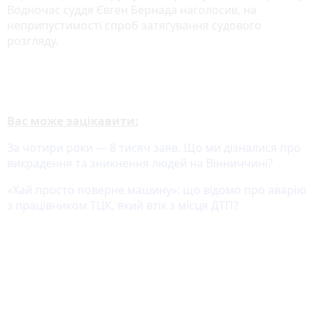
Водночас суддя Євген Бернада наголосив, на
неприпустимості спроб затягування судового
розгляду.
Вас може зацікавити:
За чотири роки — 8 тисяч заяв. Що ми дізналися про
викрадення та зникнення людей на Вінниччині?
«Хай просто поверне машину»: що відомо про аварію
з працівником ТЦК, який втік з місця ДТП?