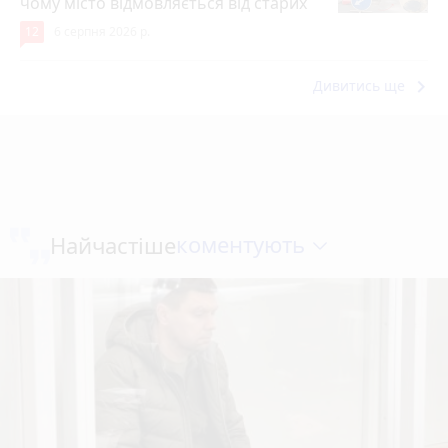
чому місто відмовляється від старих
12
6 серпня 2026 р.
keyboard_arrow_right
Дивитись ще
коментують
Найчастіше