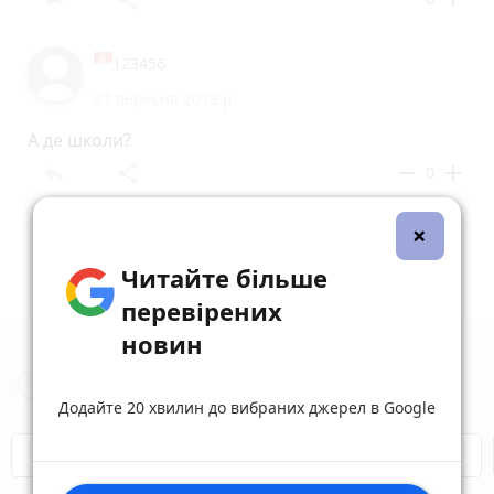
123456
27 вересня 2019 р.
А де школи?
reply
share
remove
add
0
×
Читайте більше
перевірених
новин
Новини Вінниці за сьогодні
Додайте 20 хвилин до вибраних джерел в Google
Відключення світла
Героям Слава!