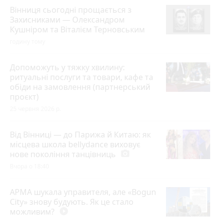
Вінниця сьогодні прощається з
Захисниками — Олександром
Кушніром та Віталієм Терновським
годину тому
Допоможуть у тяжку хвилину:
ритуальні послуги та товари, кафе та
обіди на замовлення (партнерський
проєкт)
25 червня 2026 р.
Від Вінниці — до Парижа й Китаю: як
місцева школа bellydance виховує
нове покоління танцівниць
photo_camera
Вчора о 18:40
АРМА шукала управителя, але «Bogun
City» знову будують. Як це стало
можливим?
play_circle_filled