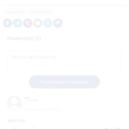
кримінал
мінування
Коментарі (2)
Опублікувати коментар
Оля
28 вересня 2019 р.
жах жах
reply
share
remove
add
0