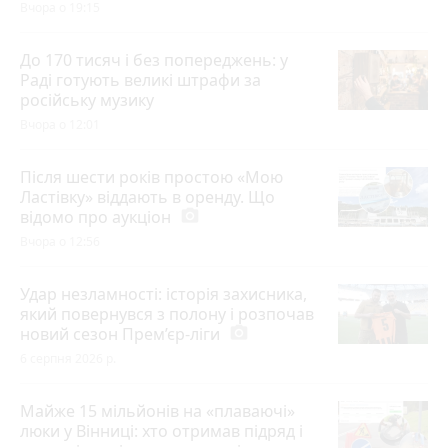
Вчора о 19:15
До 170 тисяч і без попереджень: у
Раді готують великі штрафи за
російську музику
Вчора о 12:01
Після шести років простою «Мою
Ластівку» віддають в оренду. Що
відомо про аукціон
photo_camera
Вчора о 12:56
Удар незламності: історія захисника,
який повернувся з полону і розпочав
новий сезон Прем’єр-ліги
photo_camera
6 серпня 2026 р.
Майже 15 мільйонів на «плаваючі»
люки у Вінниці: хто отримав підряд і