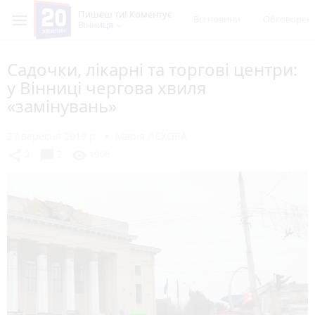
Пишеш ти! Коментує
Всі новини
Обговорен
Вінниця
Садочки, лікарні та торгові центри:
у Вінниці чергова хвиля
«замінувань»
27 вересня 2019 р.
Марія ЛЄХОВА
chat_bubble
share
visibility
2
2
1906