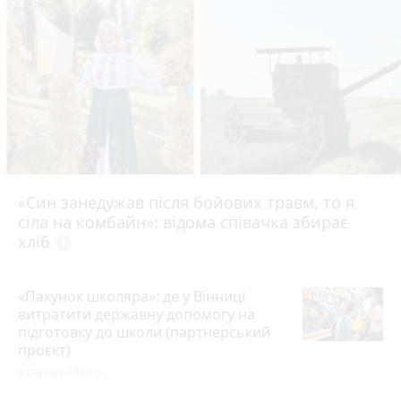
«Син занедужав після бойових травм, то я
сіла на комбайн»: відома співачка збирає
хліб
play_circle_filled
«Пакунок школяра»: де у Вінниці
витратити державну допомогу на
підготовку до школи (партнерський
проєкт)
3 серпня 2026 р.