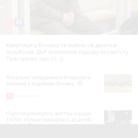
17
Квартири у Вінниці та майно на десятки
6 серпня 2026 р.
мільйонів: ДБР оголосило підозру екслогісту
Повітряних сил
photo_camera
play_circle_filled
Фекальне забруднення й паразити
виявили у водоймах Вінниці
photo_camera
15
Вчора о 15:12
Підлітки ризикують життям заради
TikTok: поліція звернулася до дітей і
батьків
play_circle_filled
14
5 серпня 2026 р.