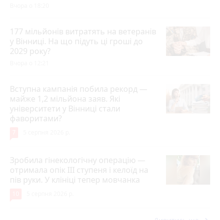
Вчора о 18:20
177 мільйонів витратять на ветеранів
у Вінниці. На що підуть ці гроші до
2029 року?
Вчора о 12:21
Вступна кампанія побила рекорд —
майже 1,2 мільйона заяв. Які
університети у Вінниці стали
фаворитами?
7
5 серпня 2026 р.
Зробила гінекологічну операцію —
отримала опік ІІІ ступеня і келоїд на
пів руки. У клініці тепер мовчанка
10
5 серпня 2026 р.