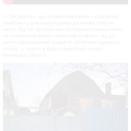
— З’ясувалось, що зловмисник разом з компанією
знайомих у власному будинку розпивав спиртні
напої. Під час застілля між господарем помешкання
та потерпілою виник словесний конфлікт, під час
якого підозрюваний завдав їй численних ударів по
голові, — кажуть у відділі комунікації поліції
Вінницької області.