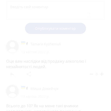
Опублікувати коментар
Tamara Kysheniuk
13 квітня 2022 р.
Оце вам наслідки від продажу алкоголю і
незайнятості людей.
reply
share
remove
add
0
Миша Докийчук
13 квітня 2022 р.
Всього до 10? Як на мене такі вчинки