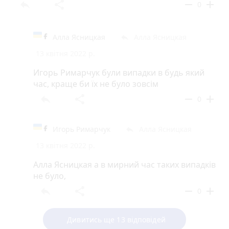
reply
share
remove
add
0
Алла Ясницкая
Алла Ясницкая
reply
13 квітня 2022 р.
Игорь Римарчук були випадки в будь який
час, краще би їх не було зовсім
reply
share
remove
add
0
Игорь Римарчук
Алла Ясницкая
reply
13 квітня 2022 р.
Алла Ясницкая а в мирний час таких випадків
не було,
reply
share
remove
add
0
Дивитись ще 13 відповідей