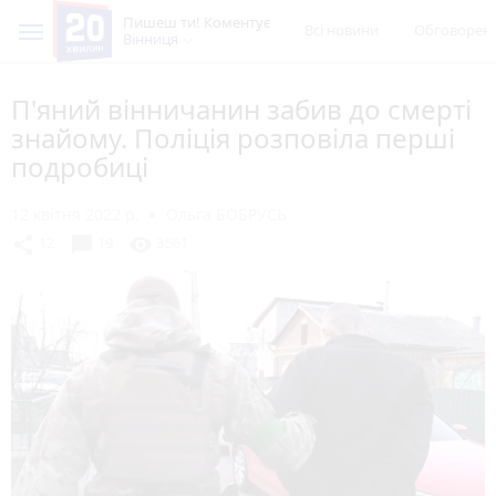
Пишеш ти! Коментує
Всі новини
Обговорен
Вінниця
П'яний вінничанин забив до смерті
знайому. Поліція розповіла перші
подробиці
12 квітня 2022 р.
Ольга БОБРУСЬ
chat_bubble
share
visibility
12
19
3561