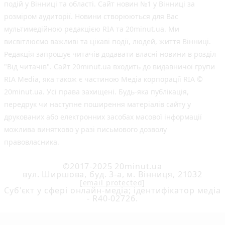
подій у Вінниці та області. Сайт новин №1 у Вінниці за
розміром аудиторії. Новини створюються для Вас
мультимедійною редакцією RIA та 20minut.ua. Ми
висвітлюємо важливі та цікаві події, людей, життя Вінниці.
Редакція запрошує читачів додавати власні новини в розділ
"Від читачів". Сайт 20minut.ua входить до видавничої групи
RIA Media, яка також є частиною Медіа корпорації RIA ©
20minut.ua. Усі права захищені. Будь-яка публiкацiя,
передрук чи наступне поширення матеріалів сайту у
друкованих або електронних засобах масової інформації
можлива винятково у разі письмового дозволу
правовласника.
©2017-2025 20minut.ua
вул. Ширшова, буд. 3-а, м. Вінниця, 21032
[email protected]
Cуб'єкт у сфері онлайн-медіа; ідентифікатор медіа
- R40-02726.