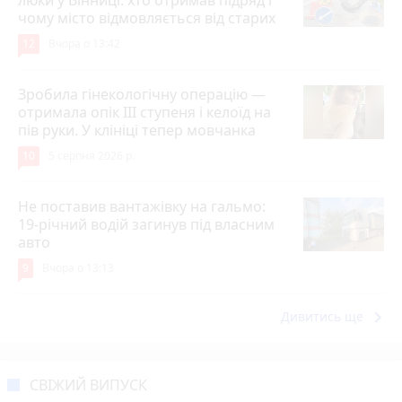
чому місто відмовляється від старих
12
Вчора о 13:42
Зробила гінекологічну операцію —
отримала опік ІІІ ступеня і келоїд на
пів руки. У клініці тепер мовчанка
10
5 серпня 2026 р.
Не поставив вантажівку на гальмо:
19-річний водій загинув під власним
авто
9
Вчора о 13:13
keyboard_arrow_right
Дивитись ще
СВІЖИЙ ВИПУСК