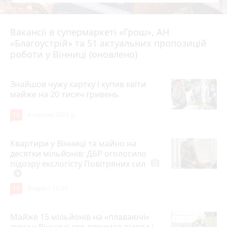
Вакансії в супермаркеті «Грош», АН
4 серпня 2026 р.
«Благоустрій» та 51 актуальних пропозицій
роботи у Вінниці (оновлено)
Знайшов чужу картку і купив квіти
майже на 20 тисяч гривень
19
4 серпня 2026 р.
Квартири у Вінниці та майно на
десятки мільйонів: ДБР оголосило
підозру екслогісту Повітряних сил
photo_camera
play_circle_filled
19
Вчора о 10:37
Майже 15 мільйонів на «плаваючі»
люки у Вінниці: хто отримав підряд і