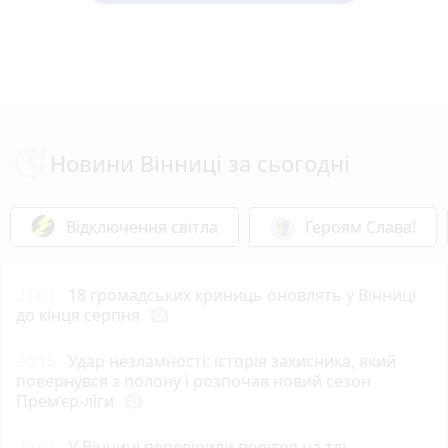
Новини Вінниці за сьогодні
Відключення світла
Героям Слава!
21:01
18 громадських криниць оновлять у Вінниці
до кінця серпня
photo_camera
20:15
Удар незламності: історія захисника, який
повернувся з полону і розпочав новий сезон
Прем’єр-ліги
photo_camera
20:01
У Вінниці перевірили повітря на тлі