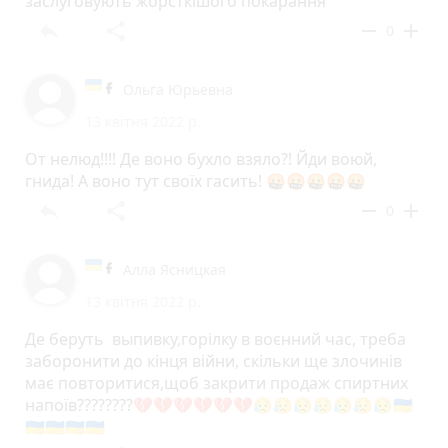
заслуговують жорсткішого покарання
reply
share
remove
add
0
Ольга Юрьевна
13 квітня 2022 р.
От нелюд!!!! Де воно бухло взяло?! Йди воюй,
гнида! А воно тут своїх гасить! 🤬🤬🤬🤬🤬
reply
share
remove
add
0
Алла Ясницкая
13 квітня 2022 р.
Де беруть выпивку,горілку в воєнний час, треба
заборонити до кінця війни, скільки ще злочинів
має повторитися,щоб закрити продаж спиртних
напоїв????????💔💔💔💔💔💔😥😥😥😥😥😥😥🇺🇦
🇺🇦🇺🇦🇺🇦🇺🇦