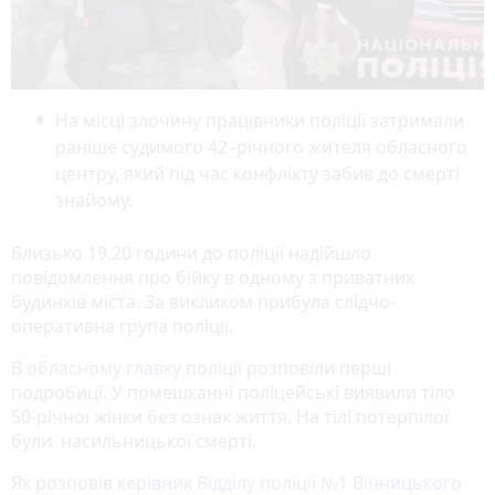
На місці злочину працівники поліції затримали
раніше судимого 42–річного жителя обласного
центру, який під час конфлікту забив до смерті
знайому.
Близько 19.20 години до поліції надійшло
повідомлення про бійку в одному з приватних
будинків міста. За викликом прибула слідчо-
оперативна група поліції.
В
обласному главку
поліцїі розповіли перші
подробиці. У помешканні поліцейські виявили тіло
50-річної жінки без ознак життя. На тілі потерпілої
були насильницької смерті.
Як розповів
керівник Відділу поліції №1 Вінницького