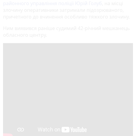
районного управління поліції Юрій Голуб
, на місці
злочину оперативники затримали підозрюваного,
причетного до вчинення особливо тяжкого злочину.
Ним виявився раніше судимий 42-річний мешканець
обласного центру.