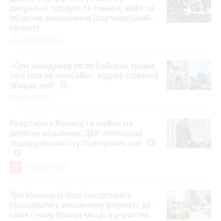
ритуальні послуги та товари, кафе та
обіди на замовлення (партнерський
проєкт)
25 червня 2026 р.
«Син занедужав після бойових травм,
то я сіла на комбайн»: відома співачка
збирає хліб
play_circle_filled
Вчора о 19:30
Квартири у Вінниці та майно на
десятки мільйонів: ДБР оголосило
підозру екслогісту Повітряних сил
photo_camera
play_circle_filled
19
Вчора о 10:37
Три вінницькі ліцеї продовжать
працювати у змішаному форматі: де
саме і чому бракує місць в укриттях