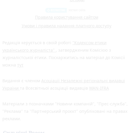
Правила користування сайтом
Умови і правила надання платного доступу
Редакція керується в своїй роботі
"Кодексом етики
українського журналіста"
, затвердженим Комісією з
журналістської етики. Поскаржитись на матеріал до Комісії
можна
тут
Видання є членом
Асоціації Незалежні регіональні видавці
України
та Всесвітньої асоціації видавців
WAN-IFRA
Матеріали з позначками "Новини компаній", "Прес-служба",
"Реклама" та "Партнерський проєкт" опубліковані на правах
реклами.