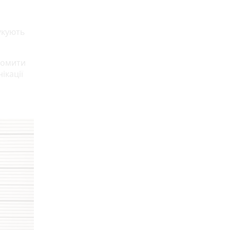
шукують
домити
ікації