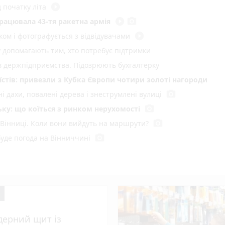
play_circle_filled
 початку літа
play_circle_filled
photo_camera
працювала 43-тя ракетна армія
play_circle_filled
ом і фотографується з відвідувачами
у допомагають тим, хто потребує підтримки
ів держпідприємства. Підозрюють бухгалтерку
стів: привезли з Кубка Європи чотири золоті нагороди
photo_camera
і дахи, повалені дерева і знеструмлені вулиці
photo_camera
ку: що коїться з ринком нерухомості
photo_camera
 Вінниці. Коли вони вийдуть на маршрути?
photo_camera
буде погода на Вінниччині
серед 25 найкращих педагогів дошкілля
го під час сварки
о водія взяли під варту
photo_camera
омаді на Вінниччині ввели карантин
дерний щит із