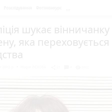
...
Розслідування
Фотоконкурс
іція шукає вінничанку
ну, яка переховується 
дства
 2018 р.
Марія ЛЄХОВА
chat_bubble
share
visibility
21
4
2602