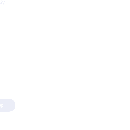
бу
ар