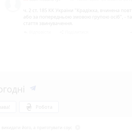
ч. 2 ст. 185 КК України "Крадіжка, вчинена пов
або за попередньою змовою групою осіб", - т
стаття звинувачення.
Відповісти
Поділитися
reply
share
rem
огодні
ава!
Робота
play_circle_filled
 викидати його, а приготувати соус