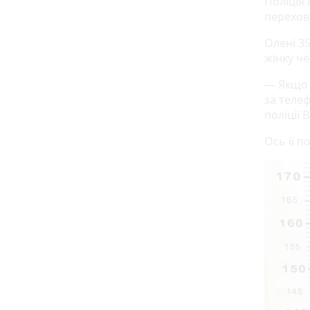
Поліція
перехову
Олені 35
жінку че
— Якщо 
за телеф
поліції 
Ось її п