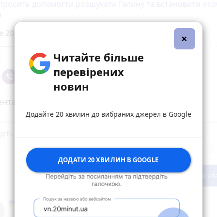
 просить допомогти розшукати Галину та встановити осо
а
е 20 хвилин до вибраних джерел у
Google
×
Читайте більше
перевірених
новин
нтарі (4)
Додайте 20 хвилин до вибраних джерел в Google
ДОДАТИ 20 ХВИЛИН В GOOGLE
Опублікувати комент
Игорь
24 жовтня 2018 р.