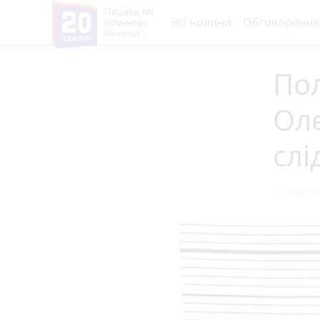
Пишеш ти!
Всі новини
Обговорення
Коментує
Вінниця
Пол
Оле
слі
24 жовтня