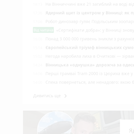
На Вінниччині вже 21 загиблий на воді від
18:13
Ядерний щит із центром у Вінниці: як 
17:36
Робот-динозавр гуляє Подільським зоопарк
17:06
Від читача
«Сертифікати добра»: у Вінниці знов
Понад 3 000 000 гривень зникли з рахунк
16:08
Європейський тріумф вінницьких сумої
15:14
Негода наробила лиха в Очиткові — зірван
15:02
Вінницька «однушка» дорожча за одесь
14:24
Перші трамваї Tram 2000 із Цюриха вже у
14:08
Спека повернеться, але ненадовго: якою 
14:06
Віра Бережок із вінницького дитсадка — 
13:47
keyboard_arrow_right
Дивитись ще
У Тульчині чоловік порізав ножем знайомо
13:34
0,87 проміле і смертельна ДТП — 17-річног
13:01
Нічна гроза наробила біди на Вінниччині
12:36
Домашній собака захворів на сказ — у гр
12:15
Я