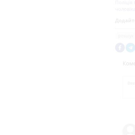
Поліція
чоловік
Додайт
розшук
Коме