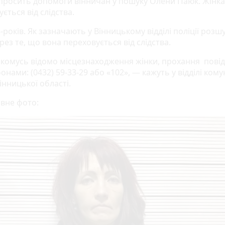
 просить допомоги вінничан у пошуку Олени Паюк. Жінка
ється від слідства.
-років. Як зазначають у Вінницькому відділі поліції роз
рез те, що вона переховується від слідства.
комусь відомо місцезнаходження жінки, прохання пові
онами: (0432) 59-33-29 або «102», — кажуть у відділі комун
Вінницької області.
овне фото: