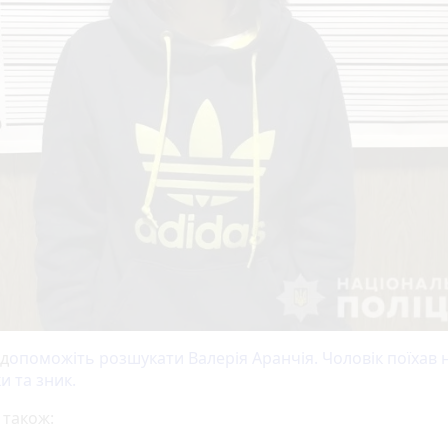
 д
опоможіть розшукати Валерія Аранчія. Чоловік поїхав 
и та зник.
 також: