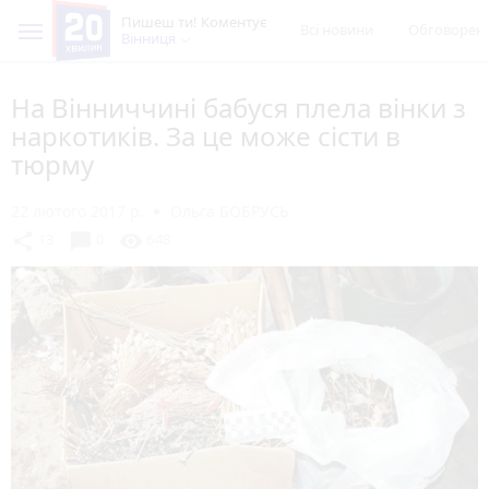
Пишеш ти! Коментує
Всі новини
Обговорен
Вінниця
На Вінниччині бабуся плела вінки з
наркотиків. За це може сісти в
тюрму
22 лютого 2017 р.
Ольга БОБРУСЬ
chat_bubble
share
visibility
13
0
648