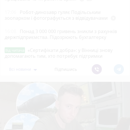
17:06
Робот-динозавр гуляє Подільським
зоопарком і фотографується з відвідувачами
play_circle_filled
16:08
Понад 3 000 000 гривень зникли з рахунків
держпідприємства. Підозрюють бухгалтерку
«Сертифікати добра»: у Вінниці знову
Від читача
допомагають тим, хто потребує підтримки
Всі новини
Підпишись