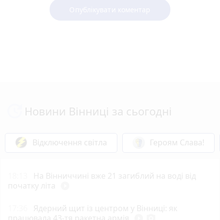
Опублікувати коментар
Новини Вінниці за сьогодні
Відключення світла
Героям Слава!
18:13
На Вінниччині вже 21 загиблий на воді від
початку літа
play_circle_filled
17:36
Ядерний щит із центром у Вінниці: як
працювала 43-тя ракетна армія
play_circle_filled
photo_camera