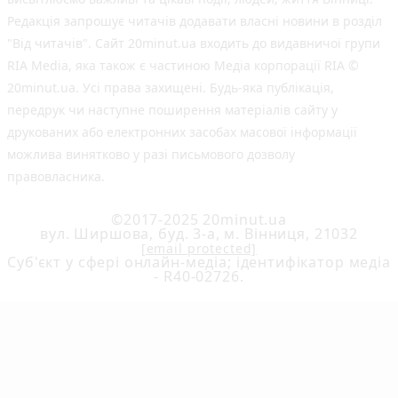
Редакція запрошує читачів додавати власні новини в розділ
"Від читачів". Сайт 20minut.ua входить до видавничої групи
RIA Media, яка також є частиною Медіа корпорації RIA ©
20minut.ua. Усі права захищені. Будь-яка публiкацiя,
передрук чи наступне поширення матеріалів сайту у
друкованих або електронних засобах масової інформації
можлива винятково у разі письмового дозволу
правовласника.
©2017-2025 20minut.ua
вул. Ширшова, буд. 3-а, м. Вінниця, 21032
[email protected]
Cуб'єкт у сфері онлайн-медіа; ідентифікатор медіа
- R40-02726.