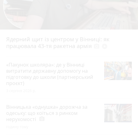
Ядерний щит із центром у Вінниці: як
працювала 43-тя ракетна армія
photo_camera
play_circle_filled
«Пакунок школяра»: де у Вінниці
витратити державну допомогу на
підготовку до школи (партнерський
проєкт)
3 серпня 2026 р.
Вінницька «однушка» дорожча за
одеську: що коїться з ринком
нерухомості
photo_camera
годину тому