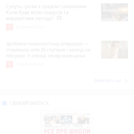
Сунуть грози з градом і шквалами.
Коли буде вісім градусів та
вируватиме негода?
photo_camera
12
6 серпня 2026 р.
Зробила гінекологічну операцію —
отримала опік ІІІ ступеня і келоїд на
пів руки. У клініці тепер мовчанка
10
5 серпня 2026 р.
keyboard_arrow_right
Дивитись ще
СВІЖИЙ ВИПУСК