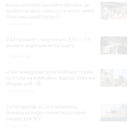
Кращі меблеві магазини Вінниці: де
купити сучасні, стильні та якісні меблі
(партнерський проєкт)
8 липня 2026 р.
0,87 проміле і смертельна ДТП — 17-
річного водія взяли під варту
3 години тому
«Син занедужав після бойових травм,
то я сіла на комбайн»: відома співачка
збирає хліб
play_circle_filled
6 серпня 2026 р.
Сотня дронів за 18,4 мільйона.
Вінницька мерія оголосила новий
тендер для ЗСУ
5 годин тому