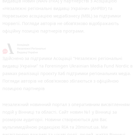
видавців новин (WAN-IFRA) у партнерстві з Асоціацією
«Незалежні регіональні видавці України» (АНРВУ) та
Норвезькою асоціацією медіабізнесу (MBL) за підтримки
Норвегії. Погляди авторів не обов’язково відображають
офіційну позицію партнерів програми.
Здійснено за підтримки Асоціації “Незалежні регіональні
видавці України” та Foreningen Ukrainian Media Fund Nordic в
рамках реалізації проєкту Хаб підтримки регіональних медіа.
Погляди авторів не обов'язково збігаються з офіційною
позицією партнерів
Незалежний новинний портал з оперативним висвітленням
подій у Вінниці та області. Сайт новин №1 у Вінниці за
розміром аудиторії. Новини створюються для Вас
мультимедійною редакцією RIA та 20minut.ua. Ми
висвітлюємо важливі та цікаві події, людей, життя Вінниці.