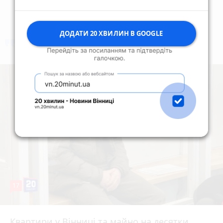
ДОДАТИ 20 ХВИЛИН В GOOGLE
коментують
Найчастіше
17
Квартири у Вінниці та майно на десятки
6 серпня 2026 р.