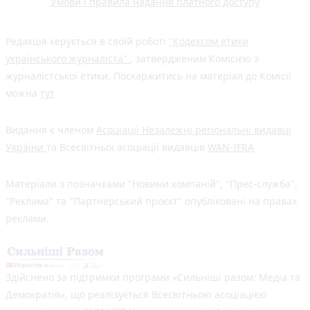
Умови і правила надання платного доступу
Редакція керується в своїй роботі
"Кодексом етики
українського журналіста"
, затвердженим Комісією з
журналістської етики. Поскаржитись на матеріал до Комісії
можна
тут
Видання є членом
Асоціації Незалежні регіональні видавці
України
та Всесвітньої асоціації видавців
WAN-IFRA
Матеріали з позначками "Новини компаній", "Прес-служба",
"Реклама" та "Партнерський проєкт" опубліковані на правах
реклами.
Здійснено за підтримки програми «Сильніші разом: Медіа та
Демократія», що реалізується Всесвітньою асоціацією