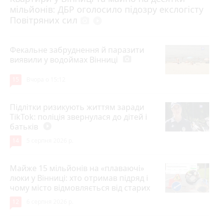
мільйонів: ДБР оголосило підозру екслогісту
Повітряних сил
photo_camera
play_circle_filled
Фекальне забруднення й паразити
виявили у водоймах Вінниці
photo_camera
15
Вчора о 15:12
Підлітки ризикують життям заради
TikTok: поліція звернулася до дітей і
батьків
play_circle_filled
14
5 серпня 2026 р.
Майже 15 мільйонів на «плаваючі»
люки у Вінниці: хто отримав підряд і
чому місто відмовляється від старих
12
6 серпня 2026 р.