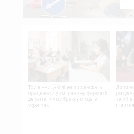
play_circle_filled
photo_camera
Сергій Собко з Літина стане заступником
10:06
Воду у Вінниці обіцяють повернути лише 
09:53
Три вінницькі ліцеї продовжать
Допомо
працювати у змішаному форматі:
ритуаль
де саме і чому бракує місць в
та обід
укриттях
(партне
йно на
оголосило
ряних сил