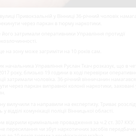
вулиці Привокзальній у Вінниці 36-річний чоловік намаг
екинути через паркан в тюрму наркотики.
 його затримали оперативники Управління протидії
ркозлочинності.
це на зону може загриміти на 10 років сам.
ик начальника Управління Руслан Ткач розказує, що в че
017 року, близько 19 години в ході перевірки оперативн
ції затримали чоловіка. 36-річний вінничанин намагався
ути через паркан виправної колонії наркотики, заховані 
н.
ну вилучили та направили на експертизу. Триває розслід
 у відділі комунікації поліції Вінницької області.
м відкрили кримінальне провадження за ч.2 ст. 307 ККУ.
не пересилання чи збут наркотичних засобів передбаче
ня до 10 років тюрми з конфіскацією майна.