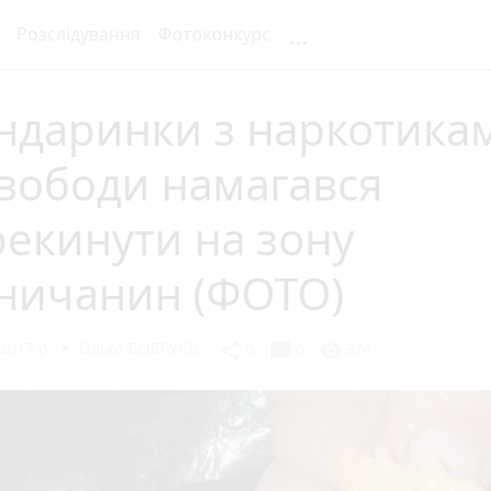
...
Розслідування
Фотоконкурс
ндаринки з наркотика
свободи намагався
екинути на зону
нничанин (ФОТО)
2017 р.
Ольга БОБРУСЬ
chat_bubble
share
visibility
0
0
374