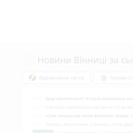
Новини Вінниці за сь
Відключення світла
Героям Сл
Удар незламності: історія захисника, я
20:15
У Вінниці перевірили повітря на тлі ано
20:01
«Син занедужав після бойових травм, то
19:30
Четверо випускників із Вінниці стали д
19:02
Від читача
«Сертифікати добра»: у Вінниці знов