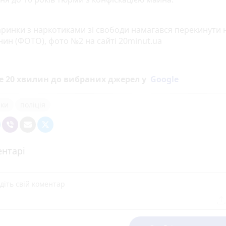
е 20 хвилин до вибраних джерел у
Google
ики
поліція
нтарі