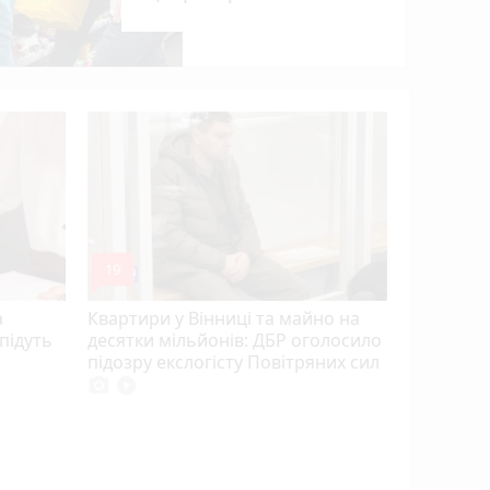
проєкт)
mode_comment
19
а
Квартири у Вінниці та майно на
 підуть
десятки мільйонів: ДБР оголосило
підозру екслогісту Повітряних сил
photo_camera
play_circle_filled
Три вінн
працюват
де саме і