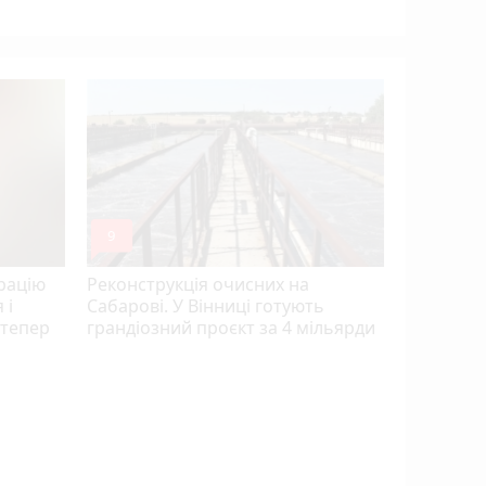
укриттях
mode_comment
mode_comment
9
7
рацію
Реконструкція очисних на
 і
Сабарові. У Вінниці готують
і тепер
грандіозний проєкт за 4 мільярди
Вступна 
— майже 1
університ
фаворит