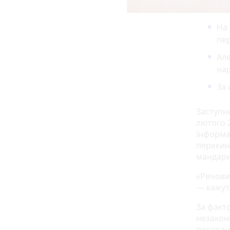
На 
пер
Але
на
За 
Заступн
лютого 2
інформа
перекин
мандари
«Речови
— кажуть
За факто
незакон
покаран