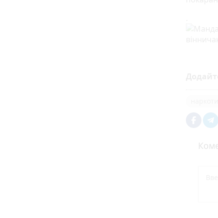
.
Додайт
наркот
Коме