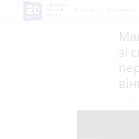
Пишеш ти!
Всі новини
Обговорення
Коментує
Вінниця
Ма
зі 
пер
ві
4 лютого 