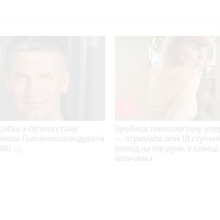
mode_comment
10
Собко з Літина стане
Зробила гінекологічну опе
ником Головнокомандувача
— отримала опік ІІІ ступеня
ЗМІ
келоїд на пів руки. У клініц
play_circle_filled
мовчанка