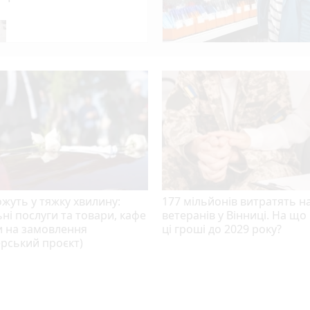
play_circle_filled
 Головнокомандувача ЗСУ — ЗМІ
ввечері
жуть у тяжку хвилину:
177 мільйонів витратять н
ні послуги та товари, кафе
ветеранів у Вінниці. На що
и на замовлення
ці гроші до 2029 року?
рський проєкт)