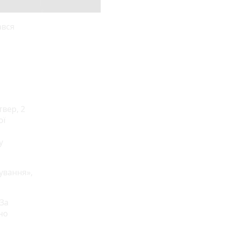
ався
твер, 2
ої
у
ування»,
 За
но