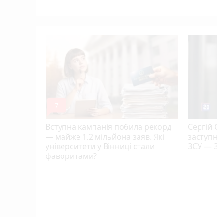
mode_comment
7
Вступна кампанія побила рекорд
Сергій 
— майже 1,2 мільйона заяв. Які
заступ
університети у Вінниці стали
ЗСУ — 
фаворитами?
а
ють
мільярди