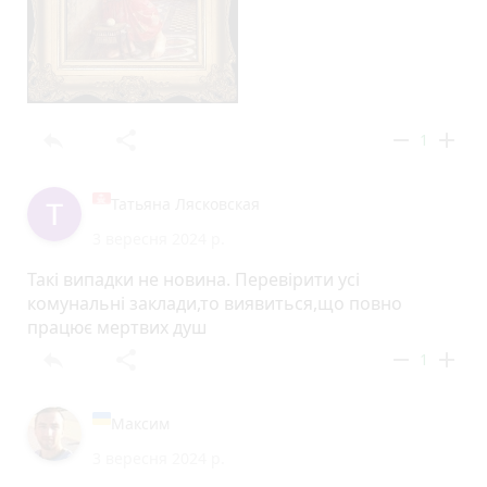
reply
share
remove
add
1
Татьяна Лясковская
3 вересня 2024 р.
Такі випадки не новина. Перевірити усі
комунальні заклади,то виявиться,що повно
працює мертвих душ
reply
share
remove
add
1
Максим
3 вересня 2024 р.