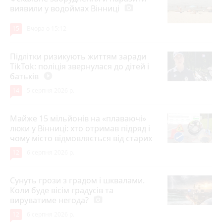
виявили у водоймах Вінниці
photo_camera
15
Вчора о 15:12
Підлітки ризикують життям заради
TikTok: поліція звернулася до дітей і
батьків
play_circle_filled
14
5 серпня 2026 р.
Майже 15 мільйонів на «плаваючі»
люки у Вінниці: хто отримав підряд і
чому місто відмовляється від старих
12
6 серпня 2026 р.
Сунуть грози з градом і шквалами.
Коли буде вісім градусів та
вируватиме негода?
photo_camera
12
6 серпня 2026 р.