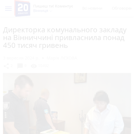
Пишеш ти! Коментує
Всі новини
Обговорен
Вінниця
Директорка комунального закладу
на Вінниччині привласнила понад
450 тисяч гривень
3 вересня 2024 р.
Марія ЛЄХОВА
chat_bubble
share
visibility
2
9
10492