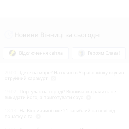
Новини Вінниці за сьогодні
Відключення світла
Героям Слава!
20:00
Їдете на море? На пляжі в Україні жінку вкусив
отруйний каракурт
photo_camera
19:02
Портулак на городі? Вінничанка радить не
викидати його, а приготувати соус
play_circle_filled
18:13
На Вінниччині вже 21 загиблий на воді від
початку літа
play_circle_filled