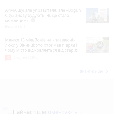
АРМА шукала управителя, але «Bogun
City» знову будують. Як це стало
можливим?
play_circle_filled
Вчора о 19:15
Майже 15 мільйонів на «плаваючі»
люки у Вінниці: хто отримав підряд і
чому місто відмовляється від старих
12
6 серпня 2026 р.
keyboard_arrow_right
Дивитись ще
коментують
Найчастіше