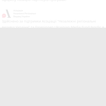
Здійснено за підтримки Асоціації “Незалежні регіональні
видавці України” та Foreningen Ukrainian Media Fund Nordic в
рамках реалізації проєкту Хаб підтримки регіональних медіа.
Погляди авторів не обов'язково збігаються з офіційною
позицією партнерів
Незалежний новинний портал з оперативним висвітленням
подій у Вінниці та області. Сайт новин №1 у Вінниці за
розміром аудиторії. Новини створюються для Вас
мультимедійною редакцією RIA та 20minut.ua. Ми
висвітлюємо важливі та цікаві події, людей, життя Вінниці.
Редакція запрошує читачів додавати власні новини в розділ
"Від читачів". Сайт 20minut.ua входить до видавничої групи
RIA Media, яка також є частиною Медіа корпорації RIA ©
20minut.ua. Усі права захищені. Будь-яка публiкацiя,