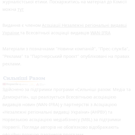
журналістської етики. Поскаржитись на матеріал до Комісії
можна
тут
Видання є членом
Асоціації Незалежні регіональні видавці
України
та Всесвітньої асоціації видавців
WAN-IFRA
Матеріали з позначками "Новини компаній", "Прес-служба",
"Реклама" та "Партнерський проєкт" опубліковані на правах
реклами.
Здійснено за підтримки програми «Сильніші разом: Медіа та
Демократія», що реалізується Всесвітньою асоціацією
видавців новин (WAN-IFRA) у партнерстві з Асоціацією
«Незалежні регіональні видавці України» (АНРВУ) та
Норвезькою асоціацією медіабізнесу (MBL) за підтримки
Норвегії. Погляди авторів не обов’язково відображають
офіційну позицію партнерів програми.