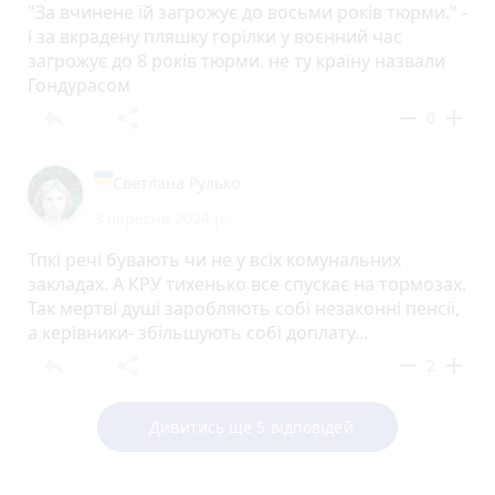
"За вчинене їй загрожує до восьми років тюрми." -
і за вкрадену пляшку горілки у воєнний час
загрожує до 8 років тюрми. не ту країну назвали
Гондурасом
reply
share
remove
add
0
Светлана Рулько
3 вересня 2024 р.
Тпкі речі бувають чи не у всіх комунальних
закладах. А КРУ тихенько все спускає на тормозах.
Так мертві душі заробляють собі незаконні пенсії,
а керівники- збільшують собі доплату...
reply
share
remove
add
2
Дивитись ще 5 відповідей