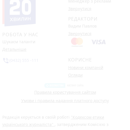
Менеджер з реклами
Звернутися
РЕДАКТОРИ
Вадим Павлов
Звернутися
РОБОТА У НАС
Шукаєм таланти
Детальніше
КОРИСНЕ
phone_in_talk
(0432) 555 -111
Новини компаній
Огляди
Правила користування сайтом
Умови і правила надання платного доступу
Редакція керується в своїй роботі
"Кодексом етики
українського журналіста"
, затвердженим Комісією з