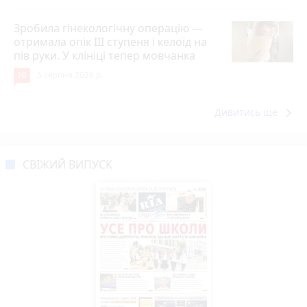
Зробила гінекологічну операцію —
отримала опік ІІІ ступеня і келоїд на
пів руки. У клініці тепер мовчанка
10
5 серпня 2026 р.
keyboard_arrow_right
Дивитись ще
СВІЖИЙ ВИПУСК