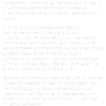
службовим становищем, правопорушниця створила
всі умови для фіктивного працевлаштування
співробітника. Про це
інформує
поліція Вінницької
області.
— Жінка особисто затверджувала табелі з
недостовірною інформацією про нібито
відпрацьовані робочі дні. На підставі підроблених
документів «формальному» працівнику щомісяця
нараховувалась заробітна плата на банківську картку,
до якої посадовиця мала повний доступ, —
зазначають поліцейські. — Своїми протиправними
діями посадовиця завдала Вінницькій обласній раді
збиток на суму понад 450 000 гривень.
Прокуратура звинувачує директорку у тому, що вона
вкрала державні гроші і підробила документи, щоб
приховати крадіжку. За це їй загрожує до восьми
років ув'язнення. Згідно з Кримінальним кодексом
України, такі дії вважаються розтратою і підробкою
офіційних документів.