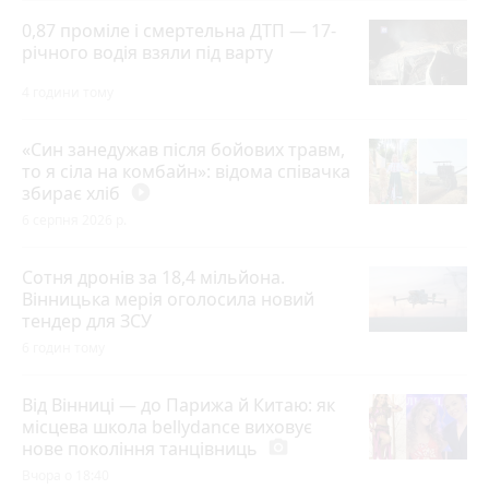
0,87 проміле і смертельна ДТП — 17-
річного водія взяли під варту
4 години тому
«Син занедужав після бойових травм,
то я сіла на комбайн»: відома співачка
збирає хліб
play_circle_filled
6 серпня 2026 р.
Сотня дронів за 18,4 мільйона.
Вінницька мерія оголосила новий
тендер для ЗСУ
6 годин тому
Від Вінниці — до Парижа й Китаю: як
місцева школа bellydance виховує
нове покоління танцівниць
photo_camera
Вчора о 18:40