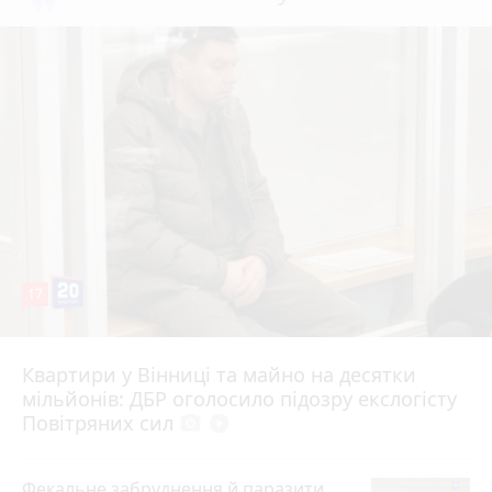
17
Квартири у Вінниці та майно на десятки
6 серпня 2026 р.
мільйонів: ДБР оголосило підозру екслогісту
Повітряних сил
photo_camera
play_circle_filled
Фекальне забруднення й паразити