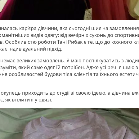
иналась кар’єра дівчини, яка сьогодні шиє на замовлення
манітніших видів одягу: від вечірніх суконь до спортивн
в. Особливістю роботи Тані Рибак є те, що до кожного кл
ає індивідуальний підхід.
е немає великих замовлень. Я маю поспілкуватись з люди
уміти, який саме одяг їй потрібен. Адже усі речі я шию з
ня особливостей будови тіла клієнтів та їхнього естети
покупець приходить до студії зі своєю ідеєю, а дівчина вж
 як втілити її у одязі.