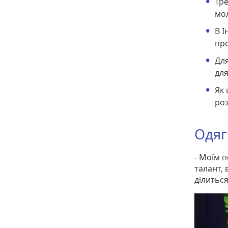
Тре
мол
В І
про
Для
для
Як 
роз
Одяг
- Моїм 
талант, 
ділитьс