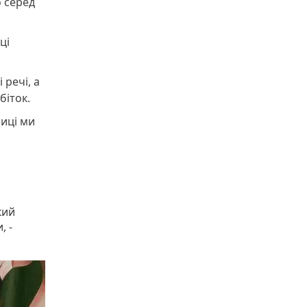
о серед
ці
 речі, а
біток.
иці ми
кий
, -