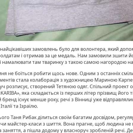
з найцікавіших замовлень було для волонтера, який допо
олдатам і отримав за це медаль. Нам замовили зшити й
 і намалювати там тваринку з такою самою нагородою на
ня не боїться робити щось нове. Одним з останніх сміл
ментів стала колаборація з художницею Мариною Карпе
уч розписує, створений Тетяною одяг. Спільний проект 
«KARIBA», яка складається із перших літер прізвищ його тв
 бренд існує менше року, речі з Вінниці уже відправляли
Італії та Ізраїлю.
ього Таня Рибак ділиться своїм багатим досвідом, регул
чи майстер-класи з шиття. Вона прагне, щоб людина не
а заняття, а пішла додому у власноруч зробленій речі. Деяк