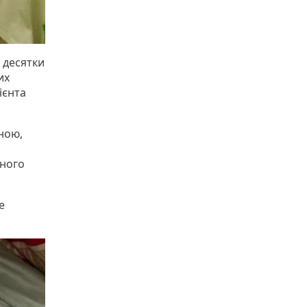
 десятки
их
ієнта
ною,
чного
е