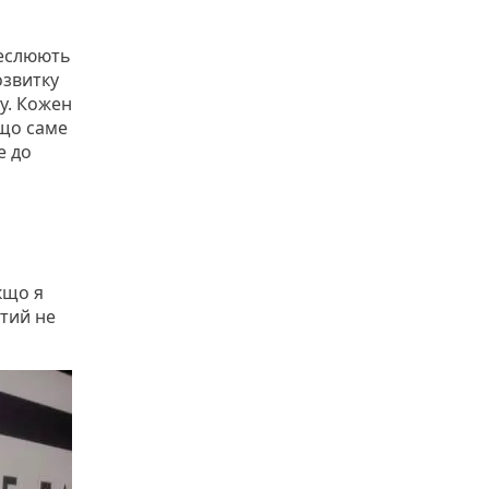
реслюють
озвитку
лу. Кожен
 що саме
е до
кщо я
тий не