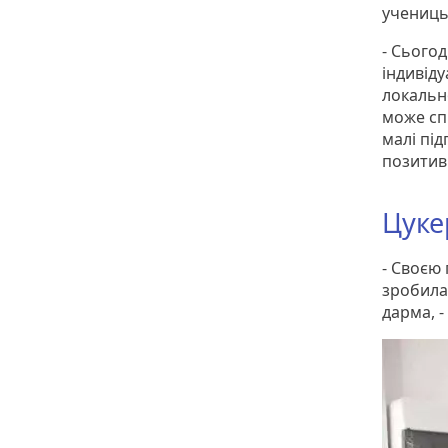
учениць
- Сього
індивіду
локально
може сп
малі пі
позитивн
Цуке
- Своєю 
зробила
дарма, -