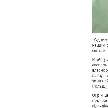
- Одне 
нашим с
світшот
Майстри
експери
власнор
назву – 
хоча цей
Польщі, 
Окрім ц
проводя
відсиділ