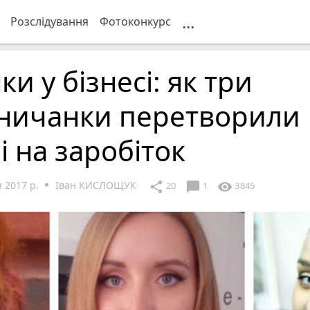
...
Розслідування
Фотоконкурс
ки у бізнесі: як три
нничанки перетворили
і на заробіток
 2017 р.
Іван КИСЛОЩУК
chat_bubble
share
visibility
20
1
3845