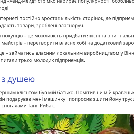
нд «Хенд-мейд» стрімко набирає популярності, особлив
оді.
нтернеті постійно зростає кількість сторінок, де підприєм
дають товари, зроблені власноруч.
 покупців – це можливість придбати якісні та оригінальні
 майстрів – перетворити власне хобі на додатковий заро
це – займатись власним локальним виробництвом у Вінн
питали трьох молодих підприємців.
 з душею
першим клієнтом був мій батько. Помітивши мій кравець
він подарував мені машинку і попросив зшити йому труси
я спогадами Таня Рибак.