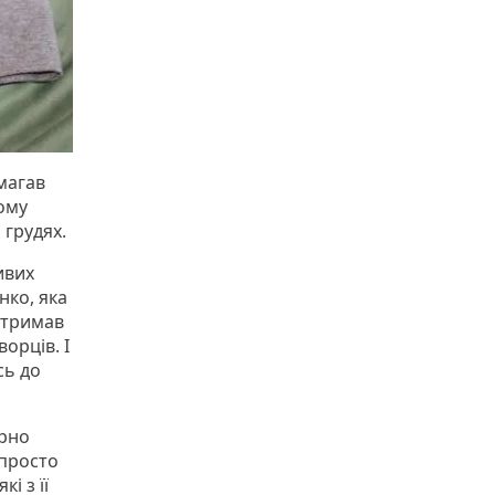
магав
ому
 грудях.
ивих
нко, яка
отримав
орців. І
сь до
ярно
 просто
і з її