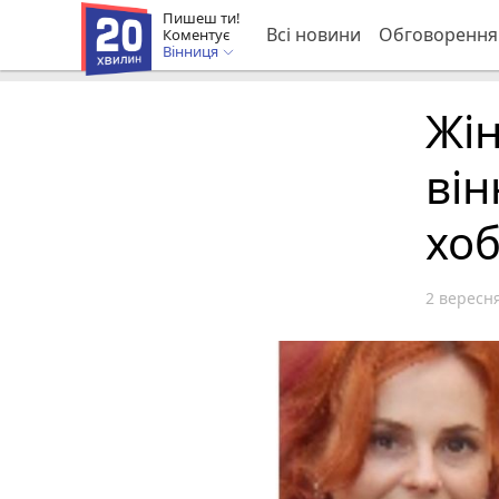
Пишеш ти!
Всі новини
Обговорення
Коментує
Вінниця
Жін
ві
хоб
2 вересня