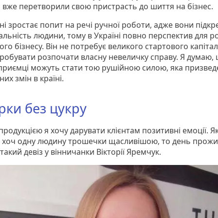
 вже перетворили свою пристрасть до шиття на бізнес.
дні зростає попит на речі ручної роботи, адже вони підк
альність людини, тому в Україні повно перспектив для р
го бізнесу. Він не потребує великого стартового капіта
робувати розпочати власну невеличку справу. Я думаю,
дприємці можуть стати тою рушійною силою, яка призвед
их змін в країні.
рки без цукру
продукцією я хочу дарувати клієнтам позитивні емоції. Я
 хоч одну людину трошечки щасливішою, то день прожи
 такий девіз у вінничанки Вікторії Яремчук.