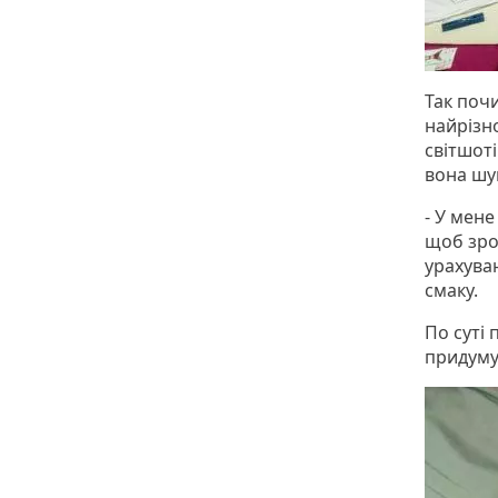
Так поч
найрізно
світшоті
вона шук
- У мен
щоб зроз
урахуван
смаку.
По суті 
придумує,