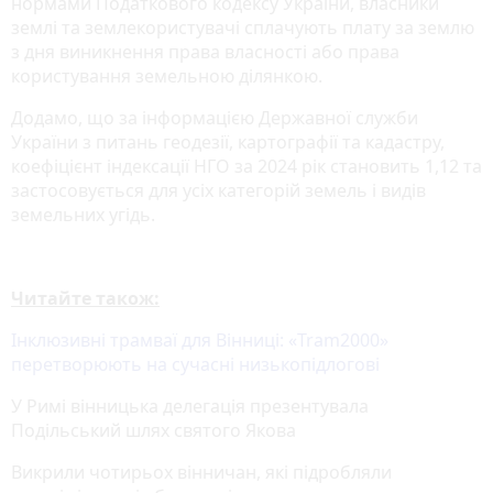
нормами Податкового кодексу України, власники
землі та землекористувачі сплачують плату за землю
з дня виникнення права власності або права
користування земельною ділянкою.
Додамо, що за інформацією Державної служби
України з питань геодезії, картографії та кадастру,
коефіцієнт індексації НГО за 2024 рік становить 1,12 та
застосовується для усіх категорій земель і видів
земельних угідь.
Читайте також:
Інклюзивні трамваї для Вінниці: «Tram2000»
перетворюють на сучасні низькопідлогові
У Римі вінницька делегація презентувала
Подільський шлях святого Якова
Викрили чотирьох вінничан, які підробляли