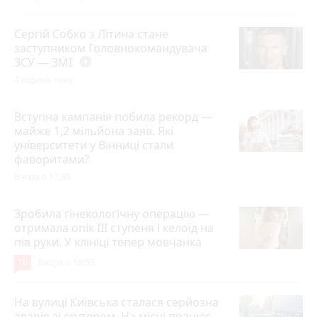
Сергій Собко з Літина стане
заступником Головнокомандувача
ЗСУ — ЗМІ
play_circle_filled
4 години тому
Вступна кампанія побила рекорд —
майже 1,2 мільйона заяв. Які
університети у Вінниці стали
фаворитами?
Вчора о 17:36
Зробила гінекологічну операцію —
отримала опік ІІІ ступеня і келоїд на
пів руки. У клініці тепер мовчанка
10
Вчора о 18:55
На вулиці Київська сталася серйозна
аварія зі скутером. На місці працює