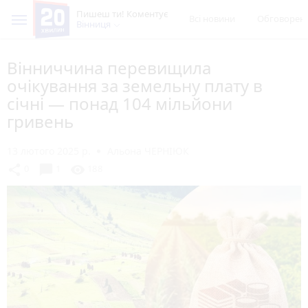
Пишеш ти! Коментує
Всі новини
Обговорен
Вінниця
Вінниччина перевищила
очікування за земельну плату в
січні — понад 104 мільйони
гривень
13 лютого 2025 р.
Альона ЧЕРНІЮК
chat_bubble
share
visibility
0
1
188