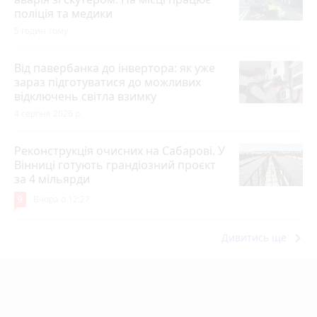
поліція та медики
5 годин тому
Від павербанка до інвертора: як уже
зараз підготуватися до можливих
відключень світла взимку
4 серпня 2026 р.
Реконструкція очисних на Сабарові. У
Вінниці готують грандіозний проєкт
за 4 мільярди
9
Вчора о 12:27
keyboard_arrow_right
Дивитись ще