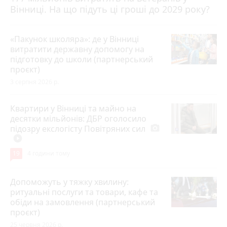
Вінниці. На що підуть ці гроші до 2029 року?
«Пакунок школяра»: де у Вінниці
витратити державну допомогу на
підготовку до школи (партнерський
проєкт)
3 серпня 2026 р.
Квартири у Вінниці та майно на
десятки мільйонів: ДБР оголосило
підозру екслогісту Повітряних сил
photo_camera
play_circle_filled
19
4 години тому
Допоможуть у тяжку хвилину:
ритуальні послуги та товари, кафе та
обіди на замовлення (партнерський
проєкт)
25 червня 2026 р.