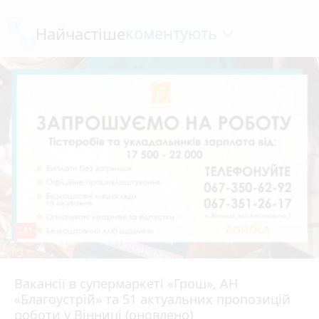
коментують
Найчастіше
241
Вакансії в супермаркеті «Грош», АН
4 серпня 2026 р.
«Благоустрій» та 51 актуальних пропозицій
роботи у Вінниці (оновлено)