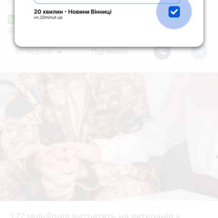
«Сертифікати добра»: у Вінниці знову
Від читача
допомагають тим, хто потребує підтримки
Всі новини
Підпишись
177 мільйонів витратять на ветеранів у