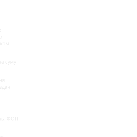
о
ю
ком і
на суму
ня
едач,
ень. ФОП