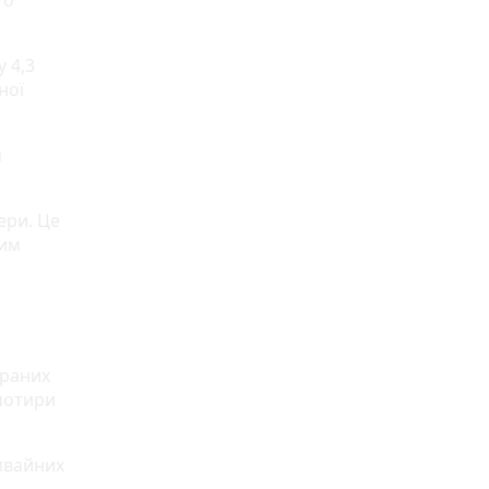
го
у 4,3
ної
я
ери. Це
ним
граних
 чотири
мвайних