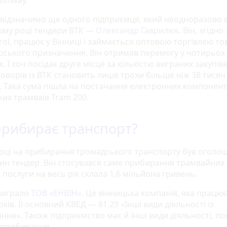
VinWay.
відзначимо ще одного підприємця, який неодноразово 
ому році тендери ВТК —
Олександр Гаврилюк
. Він, згідно 
rol, працює у Вінниці і займається оптовою торгівлею т
рського призначення. Він отримав перемогу у чотирьох
. І хоч посідає друге місце за кількістю виграних закупів
оворів із ВТК становить лише трохи більше ніж 38 тисяч
. Така сума пішла на постачання електронних компонент
ких трамваїв Tram 200.
прибирає транспорт?
році на прибирання громадського транспорту був оголо
ин тендер. Він стосувався саме прибирання трамвайних 
 послуги на весь рік склала 1,6 мільйона гривень.
виграло
ТОВ «ЕНВІН»
. Це вінницька компанія, яка працює
оків. Її основний КВЕД — 81.29 «Інші види діяльності із
ня». Також підприємство має й інші види діяльності, пов
прибирання.