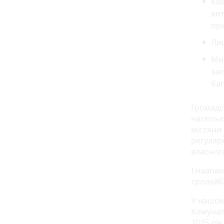
Ко
вит
пр
Ли
Ми 
зак
баг
Громадс
наскільк
містяни 
регуляр
власног
І навпа
тролейб
У нашом
Комунал
2025 рік