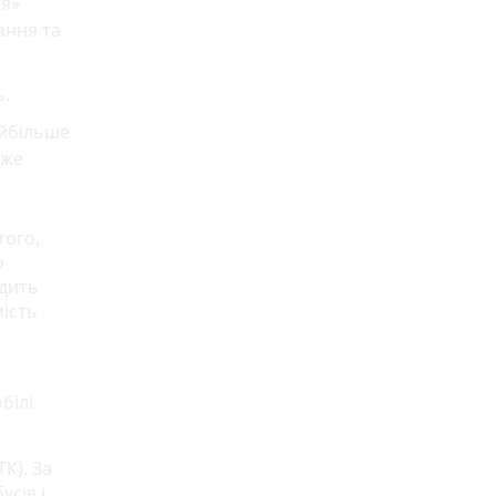
ія»
ання та
ь.
айбільше
вже
того,
о
здить
мість
білі.
К). За
усів і