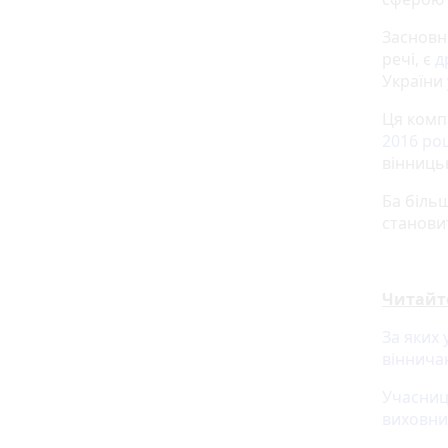
Засновн
речі, є
д
України 
Ця комп
2016 роц
вінницьк
Ба більш
станови
Читайт
За яких 
віннича
Учасниці
виховни