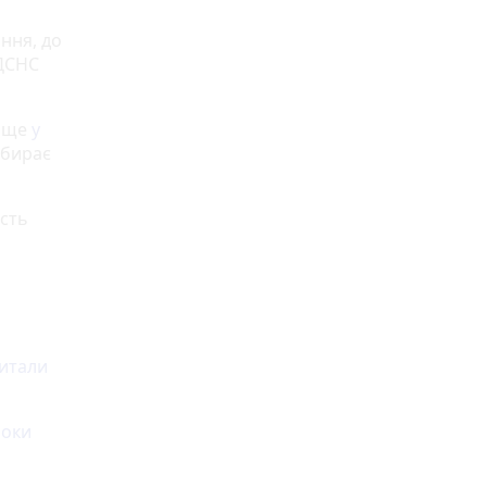
ння, до
 ДСНС
в ще
у
ибирає
ість
питали
роки