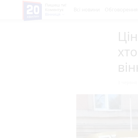
Пишеш ти!
Всі новини
Обговорення
Коментує
Вінниця
Цін
хто
він
3 червня 