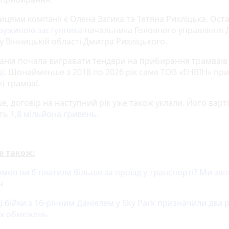
ицями компанії є Олена Загика та Тетяна Рихліцька. Оста
ружиною заступника
начальника Головного управління
у Вінницькій області Дмитра Рихліцького.
анія почала вигравати тендери на прибирання трамваї
і.
Щонайменше з 2018 по 2026 рік саме ТОВ «ЕНВІН» пр
і трамваї.
е, договір на наступний рік уже також уклали. Його варт
ть
1,8 мільйона гривень.
е також:
умов ви б платили більше за проїзд у транспорті? Ми за
н
 бійки з 16-річним Даніелем у Sky Park призначили два 
х обмежень