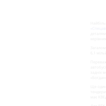
Найбіль
«Спецав
деталям
керівник
Загалом
6,1 міль
Переваж
автобус
задніх м
«Богдан»
Ще один
тендери
має КВЕ