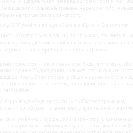
мунальне підприємство «Вінницька транспортна компан
рачає десятки мільйонів гривень на ремонт, обслуговув
ибирання громадського танспорту.
ше у 2025 році пішло щонайменше 43,4 мільйона гривен
проаналізувала закупівлі ВТК та з'ясувала, хто виграв н
упівель, кому дісталися найбільші суми та яка компанія 
ато років поспіль прибирає вінницькі трамваї.
ький транспорт — важлива основа будь-якого міста. Від 
и він зручний та доступний, залежить те, наскільки част
віддаватимуть йому перевагу. Якщо в ньому чисто, він ї
но та без поломок, то, авжеж, вінничанин обере його за
о автомобіля.
ки, якщо людям буде неприємно проїхатися трамваєм,
усом чи автобусом, то вони пересядуть на власні автомо
у місті питаннями громадського транспорту займається
ьне підприємство «Вінницька транспортна компанія» (ВТ
 саме на ремонт, забезпечення роботи трамваїв, тролейб