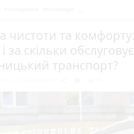
...
Розслідування
Фотоконкурс
а чистоти та комфорту
 і за скільки обслуговує
ницький транспорт?
2026 р.
Дар'я ДАЦКОВА
chat_bubble
share
visibility
1
3
939