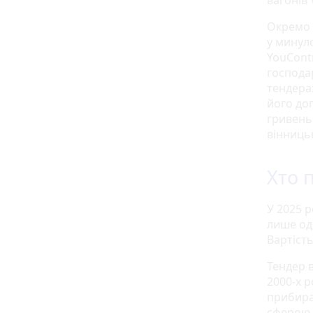
вагонів 
Окремо 
у минул
YouCont
господа
тендерах
його дог
гривень
вінниць
Хто 
У 2025 
лише од
Вартість
Тендер 
2000-х р
прибиран
сферою 