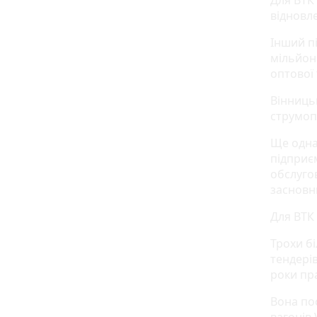
Для ВТК 
відновле
Інший п
мільйона
оптової 
Вінниць
струмоп
Ще одна
підприє
обслуго
засновн
Для ВТК
Трохи б
тендер
роки пра
Вона по