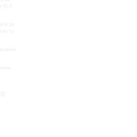
 43,4
али за
тин та
конання
нням,
го