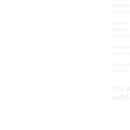
автобус
мільйон
Згідно з
кодами,
прибир
Ми вирі
таких по
Зазначи
одягом,
Хто 
найб