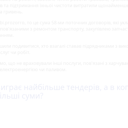
ів та підтримання їхньої чистоти витратили щонайменше
а гривень.
 bi.prozorro, то це сума 58-ми поточних договорів, які укл
 пов'язаними з ремонтом транспорту, закупівлею запчас
анням.
шили подивитися, хто взагалі ставав підрядниками з ви
слуг чи робіт.
мо, що не враховували інші послуги, пов'язані з харчува
 електроенергією чи паливом.
виграє найбільше тендерів, а в ко
ільші суми?