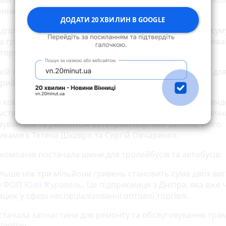
він постачав запасні частини та надавав послуги з їхньо
ння й реставрації.
ДОДАТИ 20 ХВИЛИН В GOOGLE
ідприємець,
Сергій Карпович
, виграв два тендери на сум
 гривень. Він працює з 2021 року у сфері неспеціалізова
торгівлі.
кій транспортній компанії він постачав комплектуючі дл
риймачів тролейбусів.
 компанія —
«Трак-Шина-Сервіс»
. Вона виграла три тенд
мство з Харківщини, яке вже 16 років займається техніч
вуванням та ремонтом автотранспортних засобів. Його
иками є Тетяна Шкавро та Сергій Овчаренко.
 компанія постачала шини для тролейбусів та автобусів.
ільше ніж три мільйони гривень становить сума двох ви
ів ФОП
Юлії Журавель.
Це підприємиця з Дніпра, яка вже
цює у сфері неспеціалізованої оптової торгівлі.
стачала запчастини для ремонту та обслуговування тра