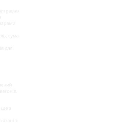
вигравав
з
оварами
ель, сума
ів для
шений
вагонів.
 ще з
’язані зі