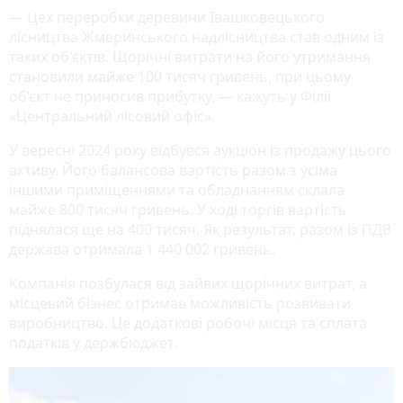
— Цех переробки деревини Івашковецького
лісництва Жмеринського надлісництва став одним із
таких об'єктів. Щорічні витрати на його утримання
становили майже 100 тисяч гривень, при цьому
об’єкт не приносив прибутку, —
кажуть
у Філії
«Центральний лісовий офіс».
У вересні 2024 року відбувся аукціон із продажу цього
активу. Його балансова вартість разом з усіма
іншими приміщеннями та обладнанням склала
майже 800 тисяч гривень. У ході торгів вартість
піднялася ще на 400 тисяч. Як результат, разом із ПДВ
держава отримала 1 440 002 гривень.
Компанія позбулася від зайвих щорічних витрат, а
місцевий бізнес отримав можливість розвивати
виробництво. Це додаткові робочі місця та сплата
податків у держбюджет.
