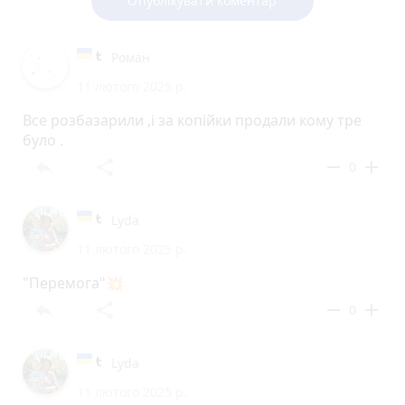
Опублікувати коментар
Роман
11 лютого 2025 р.
Все розбазарили ,і за копійки продали кому тре
було .
reply
share
remove
add
0
Lyda
11 лютого 2025 р.
"Перемога"💥
reply
share
remove
add
0
Lyda
11 лютого 2025 р.