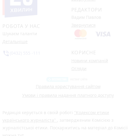
РЕДАКТОРИ
Вадим Павлов
Звернутися
РОБОТА У НАС
Шукаєм таланти
Детальніше
КОРИСНЕ
phone_in_talk
(0432) 555 -111
Новини компаній
Огляди
Правила користування сайтом
Умови і правила надання платного доступу
Редакція керується в своїй роботі
"Кодексом етики
українського журналіста"
, затвердженим Комісією з
журналістської етики. Поскаржитись на матеріал до Комісії
можна
тут