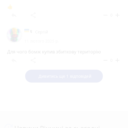
👍
reply
share
remove
add
0
Сергій
11 лютого 2025 р.
Для чого бомж купив збиткову територію
reply
share
remove
add
0
Дивитись ще 1 відповідей
Новини Вінниці за сьогодні