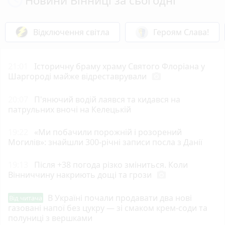
Відключення світла
Героям Слава!
21:01
Історичну браму храму Святого Флоріана у
Шаргороді майже відреставрували
photo_camera
20:07
П'янючий водій лаявся та кидався на
патрульних вночі на Келецькій
19:22
«Ми побачили порожній і розорений
Могилів»: знайшли 300-річні записи посла з Данії
19:13
Після +38 погода різко зміниться. Коли
Вінниччину накриють дощі та грози
photo_camera
В Україні почали продавати два нові
Від читача
газовані напої без цукру — зі смаком крем-соди та
полуниці з вершками