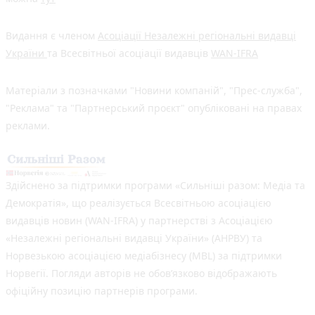
Видання є членом
Асоціації Незалежні регіональні видавці
України
та Всесвітньої асоціації видавців
WAN-IFRA
Матеріали з позначками "Новини компаній", "Прес-служба",
"Реклама" та "Партнерський проєкт" опубліковані на правах
реклами.
Здійснено за підтримки програми «Сильніші разом: Медіа та
Демократія», що реалізується Всесвітньою асоціацією
видавців новин (WAN-IFRA) у партнерстві з Асоціацією
«Незалежні регіональні видавці України» (АНРВУ) та
Норвезькою асоціацією медіабізнесу (MBL) за підтримки
Норвегії. Погляди авторів не обов’язково відображають
офіційну позицію партнерів програми.