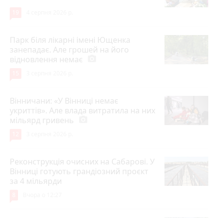
19
4 серпня 2026 р.
Парк біля лікарні імені Ющенка
занепадає. Але грошей на його
відновлення немає
photo_camera
15
3 серпня 2026 р.
Вінничани: «У Вінниці немає
укриттів». Але влада витратила на них
мільярд гривень
photo_camera
12
3 серпня 2026 р.
Реконструкція очисних на Сабарові. У
Вінниці готують грандіозний проєкт
за 4 мільярди
8
Вчора о 12:27