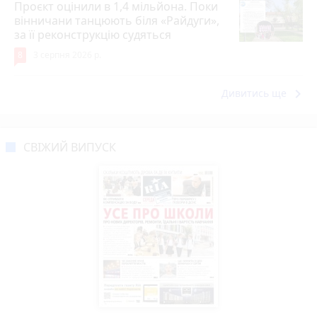
Проєкт оцінили в 1,4 мільйона. Поки
вінничани танцюють біля «Райдуги»,
за її реконструкцію судяться
8
3 серпня 2026 р.
keyboard_arrow_right
Дивитись ще
СВІЖИЙ ВИПУСК