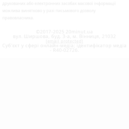
друкованих або електронних засобах масової інформації
можлива винятково у разі письмового дозволу
правовласника.
©2017-2025 20minut.ua
вул. Ширшова, буд. 3-а, м. Вінниця, 21032
[email protected]
Cуб'єкт у сфері онлайн-медіа; ідентифікатор медіа
- R40-02726.