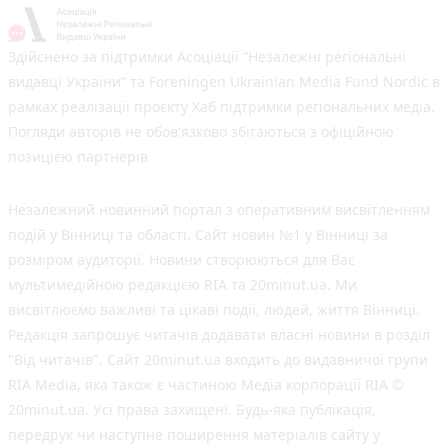
Здійснено за підтримки Асоціації “Незалежні регіональні
видавці України” та Foreningen Ukrainian Media Fund Nordic в
рамках реалізації проєкту Хаб підтримки регіональних медіа.
Погляди авторів не обов'язково збігаються з офіційною
позицією партнерів
Незалежний новинний портал з оперативним висвітленням
подій у Вінниці та області. Сайт новин №1 у Вінниці за
розміром аудиторії. Новини створюються для Вас
мультимедійною редакцією RIA та 20minut.ua. Ми
висвітлюємо важливі та цікаві події, людей, життя Вінниці.
Редакція запрошує читачів додавати власні новини в розділ
"Від читачів". Сайт 20minut.ua входить до видавничої групи
RIA Media, яка також є частиною Медіа корпорації RIA ©
20minut.ua. Усі права захищені. Будь-яка публiкацiя,
передрук чи наступне поширення матеріалів сайту у