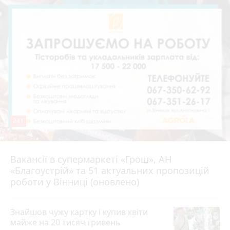
241
Вакансії в супермаркеті «Грош», АН
4 серпня 2026 р.
«Благоустрій» та 51 актуальних пропозицій
роботи у Вінниці (оновлено)
Знайшов чужу картку і купив квіти
майже на 20 тисяч гривень