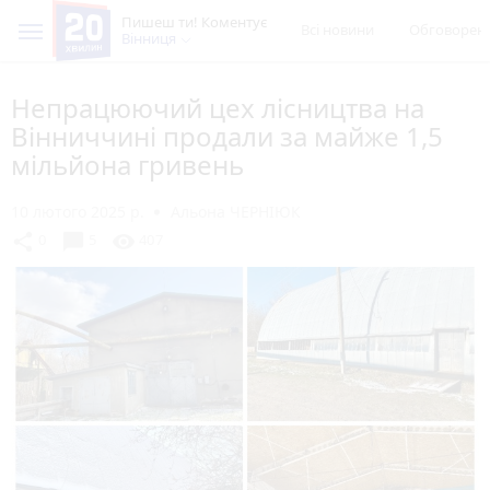
Пишеш ти! Коментує
Всі новини
Обговорен
Вінниця
Непрацюючий цех лісництва на
Вінниччині продали за майже 1,5
мільйона гривень
10 лютого 2025 р.
Альона ЧЕРНІЮК
chat_bubble
share
visibility
0
5
407