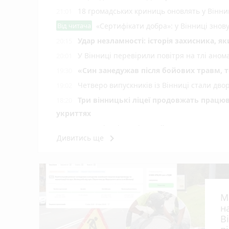
18 громадських криниць оновлять у Вінни
21:01
Від читача
«Сертифікати добра»: у Вінниці знов
Удар незламності: історія захисника, я
20:15
У Вінниці перевірили повітря на тлі ано
20:01
«Син занедужав після бойових травм, то
19:30
Четверо випускників із Вінниці стали д
19:02
Три вінницькі ліцеї продовжать працюв
18:20
укриттях
Учителі з Вінниці та Райгорода потрапил
18:09
keyboard_arrow_right
Дивитись ще
Тепловий удар може коштувати життя: що 
17:15
На Тульчинщині ВАЗ збив 67-річного вело
16:11
Комбайн загорівся під час жнив, а дитячі
15:05
У Вінниці зафіксували новий температур
14:06
М
Майже 15 мільйонів на «плаваючі» люки 
13:42
н
старих
В