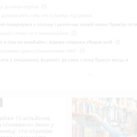
photo_camera
ці до кінця серпня
у допомагають тим, хто потребує підтримки
кий повернувся з полону і розпочав новий сезон Прем’єр-ліги
photo_camera
мальної спеки: чи є перевищення
play_circle_filled
 я сіла на комбайн»: відома співачка збирає хліб
photo_camera
воразовими «двохсотбальниками» НМТ
ати у змішаному форматі: де саме і чому бракує місць в
photo_camera
и до ТОП-50 найкращих педагогів країни
photo_camera
радять медики під час спеки
сипедиста. Потерпілий в лікарні
photo_camera
 пустощі спалили 10 тонн сіна
ний рекорд
айже 15 мільйонів
у Вінниці: хто отримав підряд і чому місто відмовляється 
а «плаваючі» люки у
інниці: хто отримав