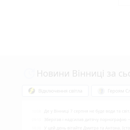
Новини Вінниці за сь
Відключення світла
Героям Сл
Де у Вінниці 7 серпня не буде води та світ
10:08
Зберігав і надсилав дитячу порнографію
09:10
У цей день вітайте Дмитра та Антона. Іст
08:38