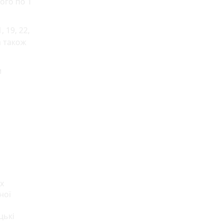
ого по 1
 19, 22,
а також
и
х
ної
цькі