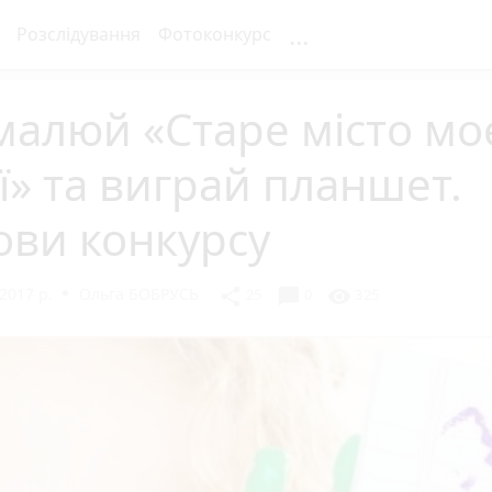
...
Розслідування
Фотоконкурс
алюй «Старе місто мо
ї» та виграй планшет.
ови конкурсу
2017 р.
Ольга БОБРУСЬ
chat_bubble
share
visibility
25
0
325