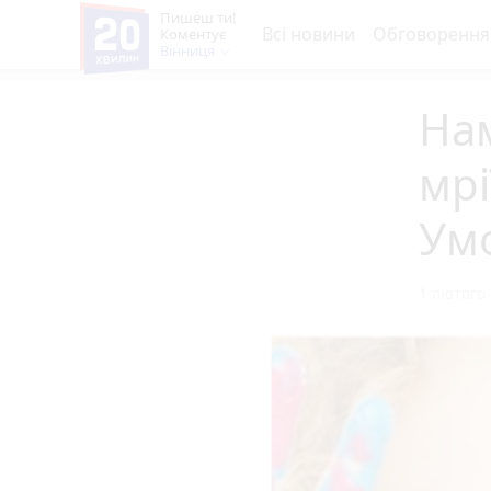
Пишеш ти!
Всі новини
Обговорення
Коментує
Вінниця
Нам
мрі
Ум
1 лютого 