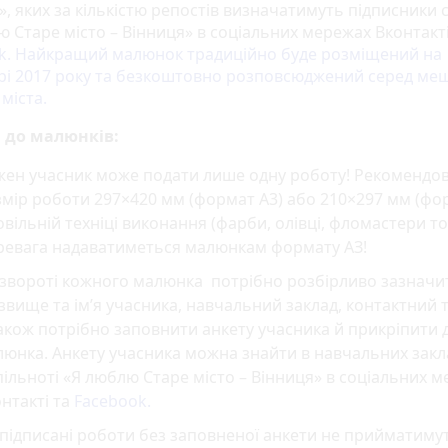
», яких за кількістю репостів визначатимуть підписники 
ю Старе місто – Вінниця» в соціальних мережах Вконтакті
k. Найкращий малюнок традиційно буде розміщений на
рі 2017 року та безкоштовно розповсюджений серед ме
 міста.
 до малюнків:
жен учасник може подати лише одну роботу! Рекомендо
мір роботи 297×420 мм (формат А3) або 210×297 мм (фо
овільній техніці виконання (фарби, олівці, фломастери т
ревага надаватиметься малюнкам формату АЗ!
 звороті кожного малюнка потрібно розбірливо зазначи
звище та ім’я учасника, навчальний заклад, контактний 
акож потрібно заповнити анкету учасника й прикріпити 
юнка. Анкету учасника можна знайти в навчальних закл
пільноті «Я люблю Старе місто – Вінниця» в соціальних 
нтакті та
Facebook.
підписані роботи без заповненої анкети не прийматиму