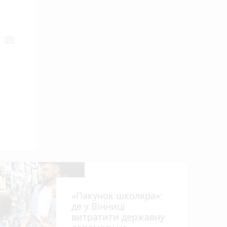
photo_camera
«Пакунок школяра»:
від
де у Вінниці
витратити державну