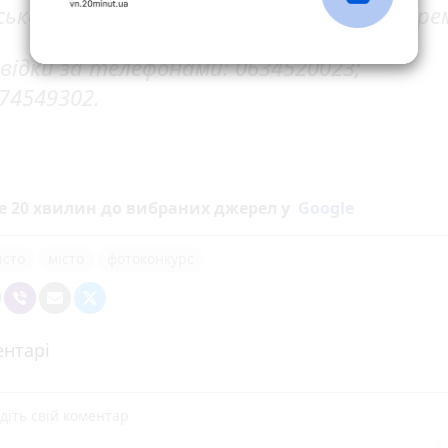
ської ради Олег Стукан та В’ячеслав Заре
відки за телефонами: 0634520023;
74549302.
е 20 хвилин до вибраних джерел у
Google
істо
місто
фотоконкурс
нтарі