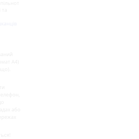
спільнот
 та
шканців
ваний
рмат А4)
ощо).
ти
телефон,
до
адах або
мережах
ться!