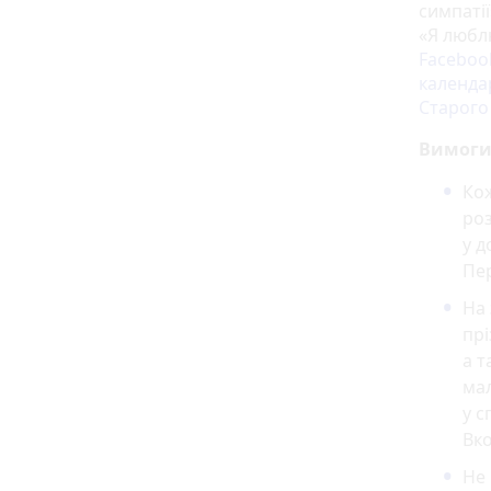
симпатії
«Я любл
Faceboo
календа
Старого
Вимоги
Ко
роз
у д
Пе
На
прі
а т
мал
у с
Вко
Не 