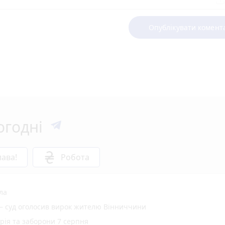
Опублікувати комент
огодні
ава!
Робота
ла
 — суд оголосив вирок жителю Вінниччини
орія та заборони 7 серпня