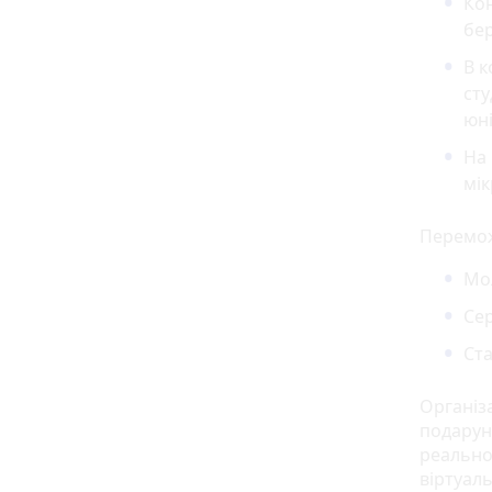
Кон
бер
В к
сту
юні
На
мік
Перемож
Мол
Сер
Ста
Організ
подарунк
реально
віртуал