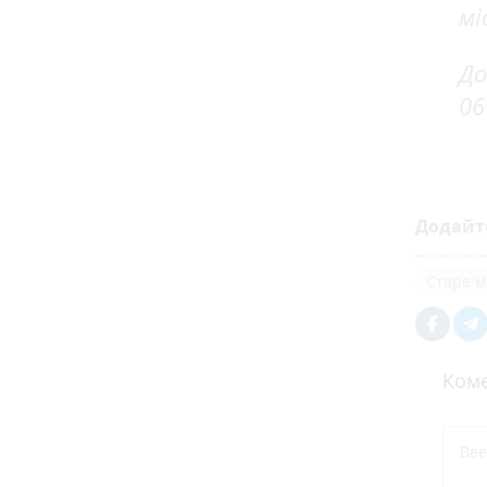
мі
До
06
Додайт
Старе м
Коме