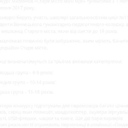
курс малюнків «Старе місто моєї мрії» триватиме з 1 лют
езня 2017 року.
онкурсі беруть участь школярі загальноосвітніх шкіл №11,
денти Вінницького гуманітарно-педагогічного коледжу, 
 мешканці Старого міста, яким від шести до 18 років.
 малюнках повинно бути зображено, яким мріють бачит
рорайон Старе місто.
ці визначатимуться за трьома віковими категоріями:
одша група – 6-9 років;
едня група – 10-14 років;
рша група – 15-18 років.
атори конкурсу підготували для переможців багато цінни
ів, серед яких планшет, квадрокоптер, окуляри віртуаль
сті, USB-флешки, чашки та книги. Ще дві пари окулярів
ьної реальності отримають переможці в номінації «Гляда