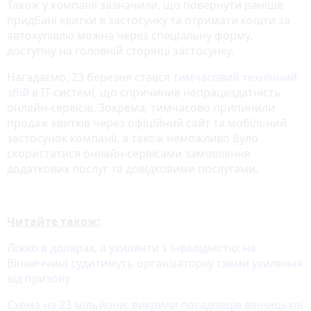
Також у компанії зазначили, що повернути раніше
придбані квитки в застосунку та отримати кошти за
автокупівлю можна через спеціальну форму,
доступну на головній сторінці застосунку.
Нагадаємо, 23 березня стався
тимчасовий технічний
збій
в IT-системі, що спричинив непрацездатність
онлайн-сервісів. Зокрема, тимчасово припинили
продаж квитків через офіційний сайт та мобільний
застосунок компанії, а також неможливо було
скористатися онлайн-сервісами замовлення
додаткових послуг та довідковими послугами.
Читайте також:
Ліжко в доларах, а ухилянти з інвалідністю: на
Вінниччині судитимуть організаторку схеми ухилення
від призову
Схема на 23 мільйони: викрили посадовців вінницької