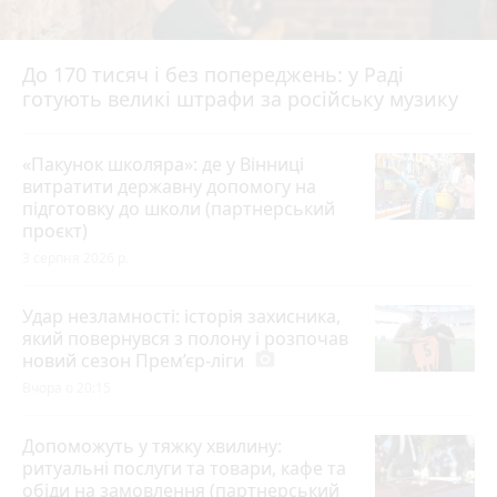
До 170 тисяч і без попереджень: у Раді
готують великі штрафи за російську музику
«Пакунок школяра»: де у Вінниці
витратити державну допомогу на
підготовку до школи (партнерський
проєкт)
3 серпня 2026 р.
Удар незламності: історія захисника,
який повернувся з полону і розпочав
новий сезон Прем’єр-ліги
photo_camera
Вчора о 20:15
Допоможуть у тяжку хвилину:
ритуальні послуги та товари, кафе та
обіди на замовлення (партнерський