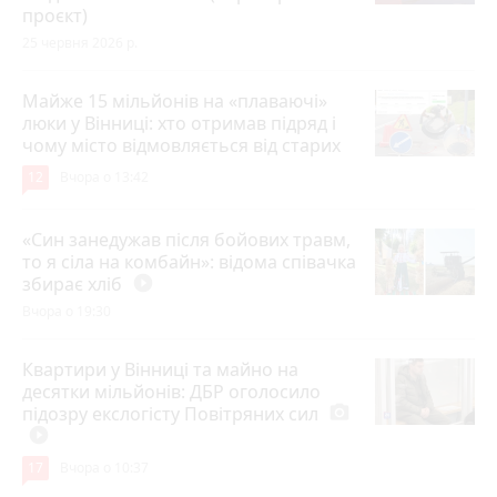
проєкт)
25 червня 2026 р.
Майже 15 мільйонів на «плаваючі»
люки у Вінниці: хто отримав підряд і
чому місто відмовляється від старих
12
Вчора о 13:42
«Син занедужав після бойових травм,
то я сіла на комбайн»: відома співачка
збирає хліб
play_circle_filled
Вчора о 19:30
Квартири у Вінниці та майно на
десятки мільйонів: ДБР оголосило
підозру екслогісту Повітряних сил
photo_camera
play_circle_filled
17
Вчора о 10:37