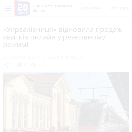
Пишеш ти! Коментує
Всі новини
Обговорен
Вінниця
«Укрзалізниця» відновила продаж
квитків онлайн у резервному
режимі
27 березня 2025 р.
Альона ЧЕРНІЮК
chat_bubble
share
visibility
0
0
440