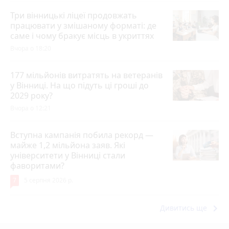
Три вінницькі ліцеї продовжать
працювати у змішаному форматі: де
саме і чому бракує місць в укриттях
Вчора о 18:20
177 мільйонів витратять на ветеранів
у Вінниці. На що підуть ці гроші до
2029 року?
Вчора о 12:21
Вступна кампанія побила рекорд —
майже 1,2 мільйона заяв. Які
університети у Вінниці стали
фаворитами?
7
5 серпня 2026 р.
keyboard_arrow_right
Дивитись ще