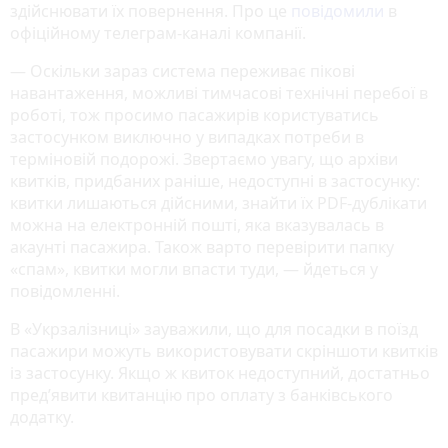
здійснювати їх повернення. Про це
повідомили
в
офіційному телеграм-каналі компанії.
— Оскільки зараз система переживає пікові
навантаження, можливі тимчасові технічні перебої в
роботі, тож просимо пасажирів користуватись
застосунком виключно у випадках потреби в
терміновій подорожі. Звертаємо увагу, що архіви
квитків, придбаних раніше, недоступні в застосунку:
квитки лишаються дійсними, знайти їх PDF-дублікати
можна на електронній пошті, яка вказувалась в
акаунті пасажира. Також варто перевірити папку
«спам», квитки могли впасти туди, — йдеться у
повідомленні.
В «Укрзалізниці» зауважили, що для посадки в поїзд
пасажири можуть використовувати скріншоти квитків
із застосунку. Якщо ж квиток недоступний, достатньо
пред’явити квитанцію про оплату з банківського
додатку.