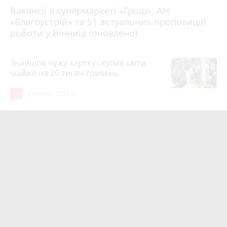
Вакансії в супермаркеті «Грош», АН
4 серпня 2026 р.
«Благоустрій» та 51 актуальних пропозицій
роботи у Вінниці (оновлено)
Знайшов чужу картку і купив квіти
майже на 20 тисяч гривень
19
4 серпня 2026 р.
Квартири у Вінниці та майно на
десятки мільйонів: ДБР оголосило
підозру екслогісту Повітряних сил
photo_camera
play_circle_filled
17
Вчора о 10:37
Майже 15 мільйонів на «плаваючі»
люки у Вінниці: хто отримав підряд і
чому місто відмовляється від старих