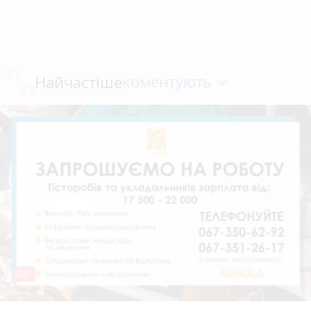
коментують
Найчастіше
241