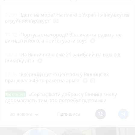
20:00
Їдете на море? На пляжі в Україні жінку вкусив
отруйний каракурт
photo_camera
19:02
Портулак на городі? Вінничанка радить не
викидати його, а приготувати соус
play_circle_filled
18:13
На Вінниччині вже 21 загиблий на воді від
початку літа
play_circle_filled
17:36
Ядерний щит із центром у Вінниці: як
працювала 43-тя ракетна армія
play_circle_filled
photo_camera
«Сертифікати добра»: у Вінниці знову
Від читача
допомагають тим, хто потребує підтримки
Всі новини
Підпишись