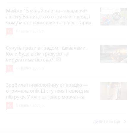
Майже 15 мільйонів на «плаваючі»
люки у Вінниці: хто отримав підряд і
чому місто відмовляється від старих
12
6 серпня 2026 р.
Сунуть грози з градом і шквалами.
Коли буде вісім градусів та
вируватиме негода?
photo_camera
12
6 серпня 2026 р.
Зробила гінекологічну операцію —
отримала опік ІІІ ступеня і келоїд на
пів руки. У клініці тепер мовчанка
10
5 серпня 2026 р.
keyboard_arrow_right
Дивитись ще