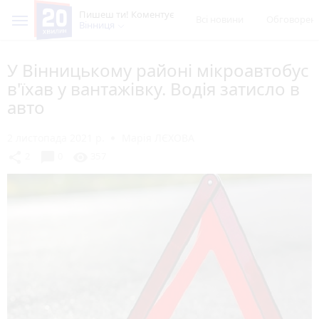
Пишеш ти! Коментує
Всі новини
Обговорен
Вінниця
У Вінницькому районі мікроавтобус
в'їхав у вантажівку. Водія затисло в
авто
2 листопада 2021 р.
Марія ЛЄХОВА
chat_bubble
share
visibility
2
0
357