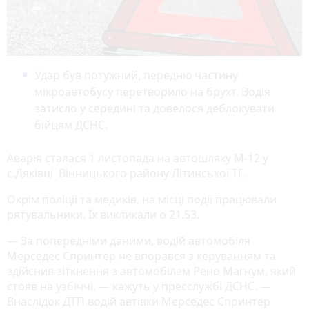
Удар був потужний, передню частину
мікроавтобусу перетворило на брухт. Водія
затисло у середині та довелося деблокувати
бійцям ДСНС.
Аварія сталася 1 листопада на автошляху М-12 у
с.Дяківці Вінницького району Літинської ТГ.
Окрім поліції та медиків, на місці події працювали
рятувальники. Їх викликали о 21.53.
— За попередніми даними, водій автомобіля
Мерседес Спринтер не впорався з керуванням та
здійснив зіткнення з автомобілем Рено Магнум, який
стояв на узбіччі, — кажуть у пресслужбі ДСНС. —
Внаслідок ДТП водій автівки Мерседес Спринтер