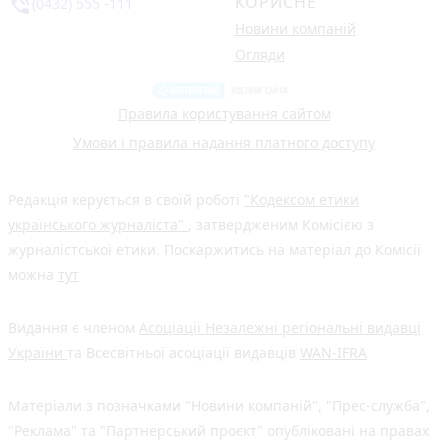
КОРИСНЕ
phone_in_talk
(0432) 555 -111
Новини компаній
Огляди
Правила користування сайтом
Умови і правила надання платного доступу
Редакція керується в своїй роботі
"Кодексом етики
українського журналіста"
, затвердженим Комісією з
журналістської етики. Поскаржитись на матеріал до Комісії
можна
тут
Видання є членом
Асоціації Незалежні регіональні видавці
України
та Всесвітньої асоціації видавців
WAN-IFRA
Матеріали з позначками "Новини компаній", "Прес-служба",
"Реклама" та "Партнерський проєкт" опубліковані на правах