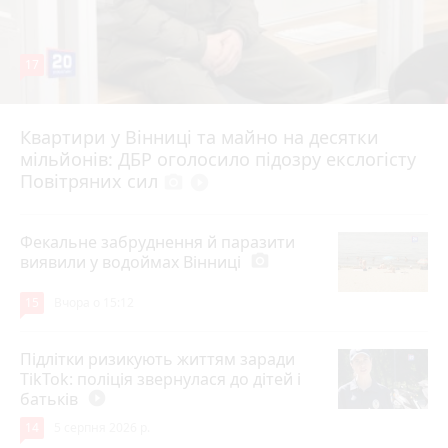
17
Квартири у Вінниці та майно на десятки
6 серпня 2026 р.
мільйонів: ДБР оголосило підозру екслогісту
Повітряних сил
photo_camera
play_circle_filled
Фекальне забруднення й паразити
виявили у водоймах Вінниці
photo_camera
15
Вчора о 15:12
Підлітки ризикують життям заради
TikTok: поліція звернулася до дітей і
батьків
play_circle_filled
14
5 серпня 2026 р.