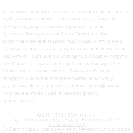
Незалежний новинний портал з оперативним висвітленням
подій у Вінниці та області. Сайт новин №1 у Вінниці за
розміром аудиторії. Новини створюються для Вас
мультимедійною редакцією RIA та 20minut.ua. Ми
висвітлюємо важливі та цікаві події, людей, життя Вінниці.
Редакція запрошує читачів додавати власні новини в розділ
"Від читачів". Сайт 20minut.ua входить до видавничої групи
RIA Media, яка також є частиною Медіа корпорації RIA ©
20minut.ua. Усі права захищені. Будь-яка публiкацiя,
передрук чи наступне поширення матеріалів сайту у
друкованих або електронних засобах масової інформації
можлива винятково у разі письмового дозволу
правовласника.
©2017-2025 20minut.ua
вул. Ширшова, буд. 3-а, м. Вінниця, 21032
[email protected]
Cуб'єкт у сфері онлайн-медіа; ідентифікатор медіа