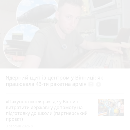
Ядерний щит із центром у Вінниці: як
працювала 43-тя ракетна армія
photo_camera
play_circle_filled
«Пакунок школяра»: де у Вінниці
витратити державну допомогу на
підготовку до школи (партнерський
проєкт)
3 серпня 2026 р.