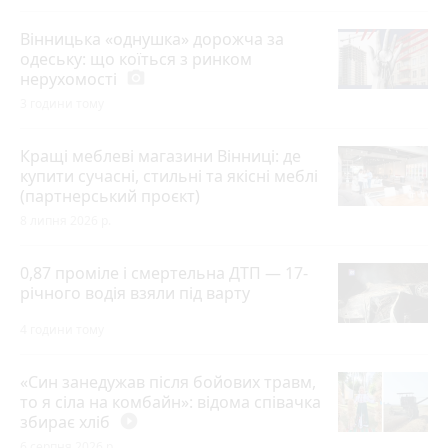
Вінницька «однушка» дорожча за
одеську: що коїться з ринком
нерухомості
photo_camera
3 години тому
Кращі меблеві магазини Вінниці: де
купити сучасні, стильні та якісні меблі
(партнерський проєкт)
8 липня 2026 р.
0,87 проміле і смертельна ДТП — 17-
річного водія взяли під варту
4 години тому
«Син занедужав після бойових травм,
то я сіла на комбайн»: відома співачка
збирає хліб
play_circle_filled
6 серпня 2026 р.