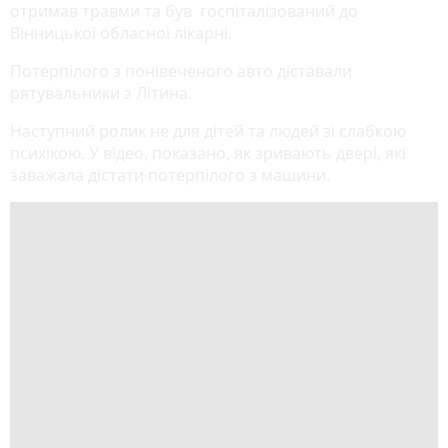
отримав травми та був госпіталізований до
Вінницької обласної лікарні.
Потерпілого з понівеченого авто діставали
рятувальники з Літина.
Наступний ролик не для дітей та людей зі слабкою
психікою. У відео, показано, як зривають двері, які
заважала дістати потерпілого з машини.