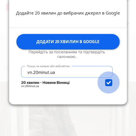
12
6 серпня 2026 р.
Додайте 20 хвилин до вибраних джерел в Google
keyboard_arrow_right
Дивитись ще
ДОДАТИ 20 ХВИЛИН В GOOGLE
коментують
Найчастіше