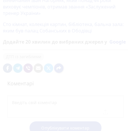
Вінничанин Іван Нагорняк, який понад 44 роки
виховує чемпіонів, отримав звання «Заслужений
тренер України»
Сто кімнат, колекція картин, бібліотека, бальна зала:
яким був палац Собанських в Ободівці
Додайте 20 хвилин до вибраних джерел у
Google
ДТП із загиблими
Коментарі
Опублікувати коментар