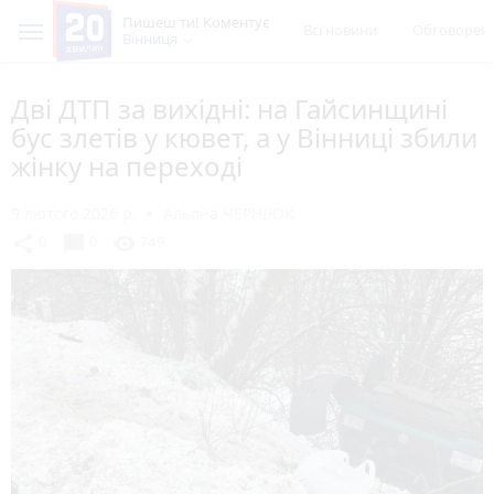
Пишеш ти! Коментує
Всі новини
Обговорен
Вінниця
Дві ДТП за вихідні: на Гайсинщині
бус злетів у кювет, а у Вінниці збили
жінку на переході
9 лютого 2026 р.
Альона ЧЕРНІЮК
chat_bubble
share
visibility
0
0
749