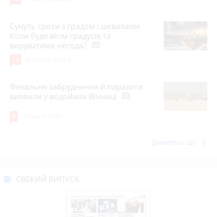
Сунуть грози з градом і шквалами.
Коли буде вісім градусів та
вируватиме негода?
photo_camera
10
6 серпня 2026 р.
Фекальне забруднення й паразити
виявили у водоймах Вінниці
photo_camera
9
Вчора о 15:12
keyboard_arrow_right
Дивитись ще
СВІЖИЙ ВИПУСК