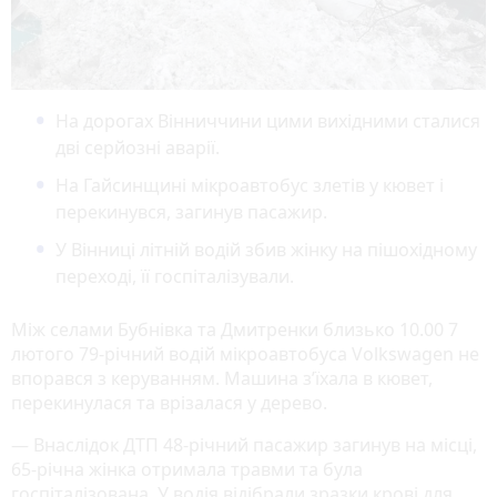
На дорогах Вінниччини цими вихідними сталися
дві серйозні аварії.
На Гайсинщині мікроавтобус злетів у кювет і
перекинувся, загинув пасажир.
У Вінниці літній водій збив жінку на пішохідному
переході, її госпіталізували.
Між селами Бубнівка та Дмитренки близько 10.00 7
лютого 79-річний водій мікроавтобуса Volkswagen не
впорався з керуванням. Машина з’їхала в кювет,
перекинулася та врізалася у дерево.
— Внаслідок ДТП 48-річний пасажир загинув на місці,
65-річна жінка отримала травми та була
госпіталізована. У водія відібрали зразки крові для