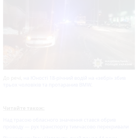
До речі,
на Юності 18-річний водій на «зебрі» збив
трьох чоловіків та протаранив BMW
.
Читайте також:
Над трасою обласного значення стався обрив
проводу — рух транспорту тимчасово перекривали