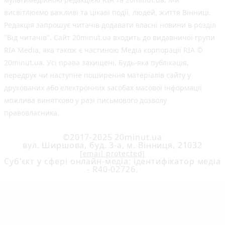
висвітлюємо важливі та цікаві події, людей, життя Вінниці.
Редакція запрошує читачів додавати власні новини в розділ
"Від читачів". Сайт 20minut.ua входить до видавничої групи
RIA Media, яка також є частиною Медіа корпорації RIA ©
20minut.ua. Усі права захищені. Будь-яка публiкацiя,
передрук чи наступне поширення матеріалів сайту у
друкованих або електронних засобах масової інформації
можлива винятково у разі письмового дозволу
правовласника.
©2017-2025 20minut.ua
вул. Ширшова, буд. 3-а, м. Вінниця, 21032
[email protected]
Cуб'єкт у сфері онлайн-медіа; ідентифікатор медіа
- R40-02726.