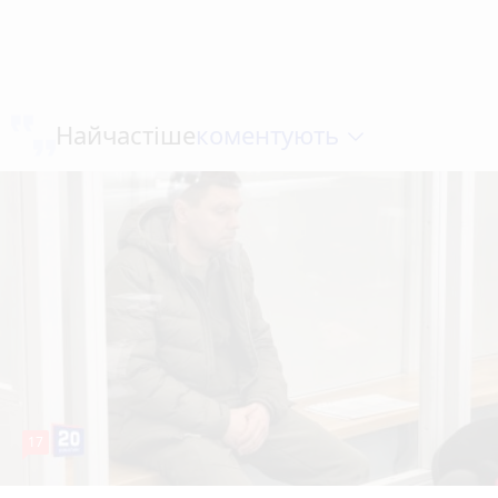
коментують
Найчастіше
17