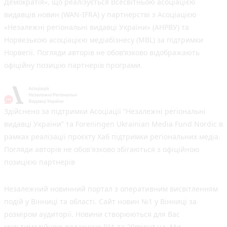
Демократія», що реалізується Всесвітньою асоціацією
видавців новин (WAN-IFRA) у партнерстві з Асоціацією
«Незалежні регіональні видавці України» (АНРВУ) та
Норвезькою асоціацією медіабізнесу (MBL) за підтримки
Норвегії. Погляди авторів не обов’язково відображають
офіційну позицію партнерів програми.
Здійснено за підтримки Асоціації “Незалежні регіональні
видавці України” та Foreningen Ukrainian Media Fund Nordic в
рамках реалізації проєкту Хаб підтримки регіональних медіа.
Погляди авторів не обов'язково збігаються з офіційною
позицією партнерів
Незалежний новинний портал з оперативним висвітленням
подій у Вінниці та області. Сайт новин №1 у Вінниці за
розміром аудиторії. Новини створюються для Вас
мультимедійною редакцією RIA та 20minut.ua. Ми