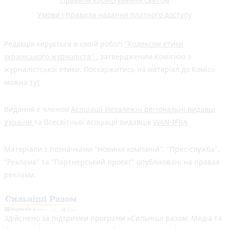
Умови і правила надання платного доступу
Редакція керується в своїй роботі
"Кодексом етики
українського журналіста"
, затвердженим Комісією з
журналістської етики. Поскаржитись на матеріал до Комісії
можна
тут
Видання є членом
Асоціації Незалежні регіональні видавці
України
та Всесвітньої асоціації видавців
WAN-IFRA
Матеріали з позначками "Новини компаній", "Прес-служба",
"Реклама" та "Партнерський проєкт" опубліковані на правах
реклами.
Здійснено за підтримки програми «Сильніші разом: Медіа та