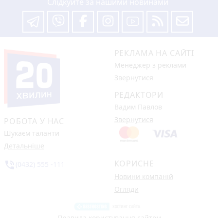
Слідкуйте за нашими новинами
РЕКЛАМА НА САЙТІ
Менеджер з реклами
Звернутися
РЕДАКТОРИ
Вадим Павлов
Звернутися
РОБОТА У НАС
Шукаєм таланти
Детальніше
КОРИСНЕ
phone_in_talk
(0432) 555 -111
Новини компаній
Огляди
Правила користування сайтом