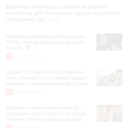
Квартири у Вінниці та майно на десятки
6 серпня 2026 р.
мільйонів: ДБР оголосило підозру екслогісту
Повітряних сил
photo_camera
play_circle_filled
Підлітки ризикують життям заради
TikTok: поліція звернулася до дітей і
батьків
play_circle_filled
14
5 серпня 2026 р.
Майже 15 мільйонів на «плаваючі»
люки у Вінниці: хто отримав підряд і
чому місто відмовляється від старих
12
6 серпня 2026 р.
Зробила гінекологічну операцію —
отримала опік ІІІ ступеня і келоїд на
пів руки. У клініці тепер мовчанка
10
5 серпня 2026 р.