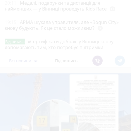
20:11
Медалі, подарунки та дистанції для
найменших — у Вінниці проведуть Kids Race
photo_camera
19:15
АРМА шукала управителя, але «Bogun City»
знову будують. Як це стало можливим?
play_circle_filled
«Сертифікати добра»: у Вінниці знову
Від читача
допомагають тим, хто потребує підтримки
Всі новини
Підпишись