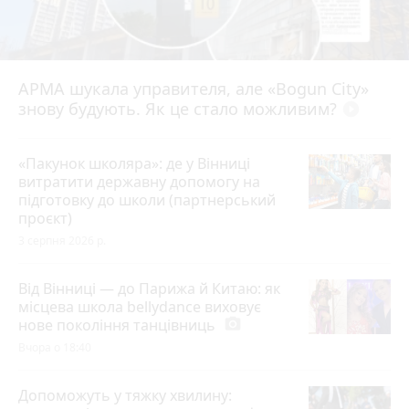
АРМА шукала управителя, але «Bogun City»
знову будують. Як це стало можливим?
play_circle_filled
«Пакунок школяра»: де у Вінниці
витратити державну допомогу на
підготовку до школи (партнерський
проєкт)
3 серпня 2026 р.
Від Вінниці — до Парижа й Китаю: як
місцева школа bellydance виховує
нове покоління танцівниць
photo_camera
Вчора о 18:40
Допоможуть у тяжку хвилину: