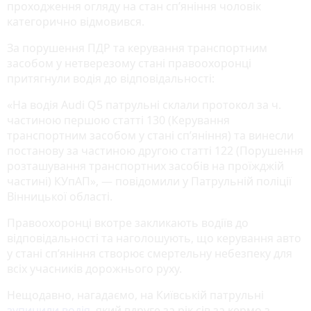
проходження огляду на стан сп’яніння чоловік
категорично відмовився.
За порушення ПДР та керування транспортним
засобом у нетверезому стані правоохоронці
притягнули водія до відповідальності:
«На водія Audi Q5 патрульні склали протокол за ч.
частиною першою статті 130 (Керування
транспортним засобом у стані сп’яніння) та винесли
постанову за частиною другою статті 122 (Порушення
розташування транспортних засобів на проїжджій
частині) КУпАП», — повідомили у Патрульній поліції
Вінницької області.
Правоохоронці вкотре закликають водіїв до
відповідальності та наголошують, що керування авто
у стані сп’яніння створює смертельну небезпеку для
всіх учасників дорожнього руху.
Нещодавно, нагадаємо, на Київській патрульні
зупинили водія
, який вдруге за рік сів за кермо з