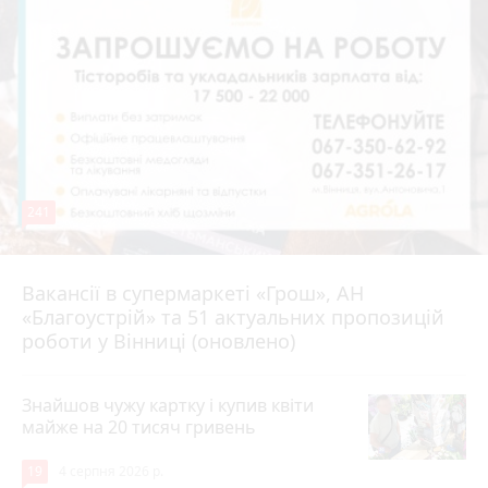
241
Вакансії в супермаркеті «Грош», АН
4 серпня 2026 р.
«Благоустрій» та 51 актуальних пропозицій
роботи у Вінниці (оновлено)
Знайшов чужу картку і купив квіти
майже на 20 тисяч гривень
19
4 серпня 2026 р.