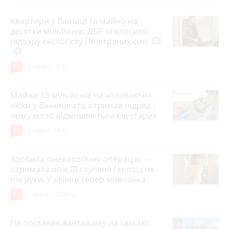
Квартири у Вінниці та майно на
десятки мільйонів: ДБР оголосило
підозру екслогісту Повітряних сил
photo_camera
play_circle_filled
17
Вчора о 10:37
Майже 15 мільйонів на «плаваючі»
люки у Вінниці: хто отримав підряд і
чому місто відмовляється від старих
12
Вчора о 13:42
Зробила гінекологічну операцію —
отримала опік ІІІ ступеня і келоїд на
пів руки. У клініці тепер мовчанка
10
5 серпня 2026 р.
Не поставив вантажівку на гальмо: