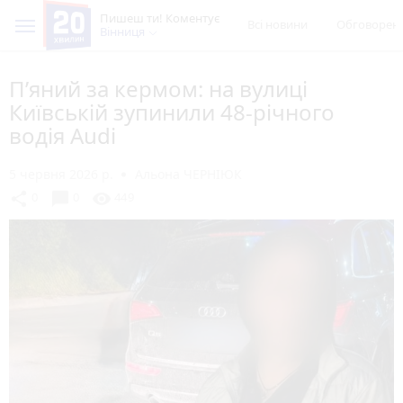
Пишеш ти! Коментує
Всі новини
Обговорен
Вінниця
П’яний за кермом: на вулиці
Київській зупинили 48-річного
водія Audi
5 червня 2026 р.
Альона ЧЕРНІЮК
chat_bubble
share
visibility
0
0
449