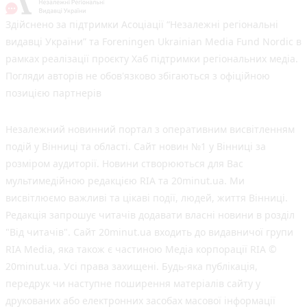
Здійснено за підтримки Асоціації “Незалежні регіональні
видавці України” та Foreningen Ukrainian Media Fund Nordic в
рамках реалізації проєкту Хаб підтримки регіональних медіа.
Погляди авторів не обов'язково збігаються з офіційною
позицією партнерів
Незалежний новинний портал з оперативним висвітленням
подій у Вінниці та області. Сайт новин №1 у Вінниці за
розміром аудиторії. Новини створюються для Вас
мультимедійною редакцією RIA та 20minut.ua. Ми
висвітлюємо важливі та цікаві події, людей, життя Вінниці.
Редакція запрошує читачів додавати власні новини в розділ
"Від читачів". Сайт 20minut.ua входить до видавничої групи
RIA Media, яка також є частиною Медіа корпорації RIA ©
20minut.ua. Усі права захищені. Будь-яка публiкацiя,
передрук чи наступне поширення матеріалів сайту у
друкованих або електронних засобах масової інформації