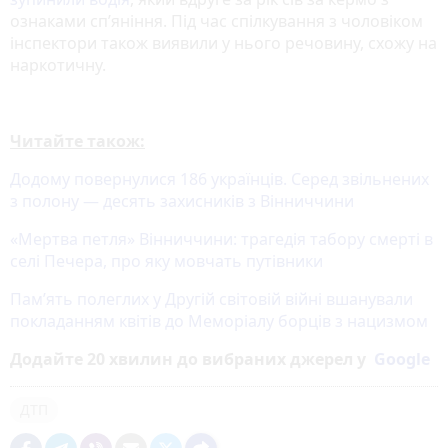
ознаками сп’яніння. Під час спілкування з чоловіком
інспектори також виявили у нього речовину, схожу на
наркотичну.
Читайте також:
Додому повернулися 186 українців. Серед звільнених
з полону — десять захисників з Вінниччини
«Мертва петля» Вінниччини: трагедія табору смерті в
селі Печера, про яку мовчать путівники
Пам’ять полеглих у Другій світовій війні вшанували
покладанням квітів до Меморіалу борців з нацизмом
Додайте 20 хвилин до вибраних джерел у
Google
ДТП