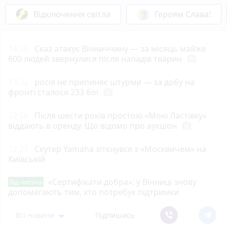
Відключення світла
Героям Слава!
14:10
Сказ атакує Вінниччину — за місяць майже
600 людей звернулися після нападів тварин
photo_camera
13:32
росія не припиняє штурми — за добу на
фронті сталося 233 бої
photo_camera
12:56
Після шести років простою «Мою Ластівку»
віддають в оренду. Що відомо про аукціон
photo_camera
12:21
Скутер Yamaha зіткнувся з «Москвичем» на
Київській
«Сертифікати добра»: у Вінниці знову
Від читача
допомагають тим, хто потребує підтримки
Всі новини
Підпишись