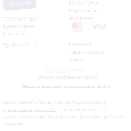
РЕДАКТОРИ
Вадим Павлов
Звернутися
РОБОТА У НАС
Шукаєм таланти
Детальніше
КОРИСНЕ
phone_in_talk
(0432) 555 -111
Новини компаній
Огляди
Правила користування сайтом
Умови і правила надання платного доступу
Редакція керується в своїй роботі
"Кодексом етики
українського журналіста"
, затвердженим Комісією з
журналістської етики. Поскаржитись на матеріал до Комісії
можна
тут