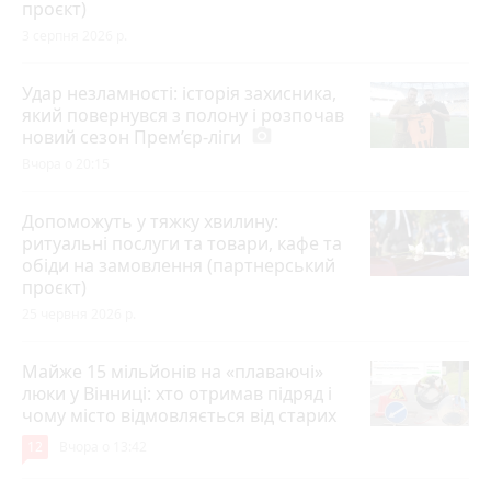
проєкт)
3 серпня 2026 р.
Удар незламності: історія захисника,
який повернувся з полону і розпочав
новий сезон Прем’єр-ліги
photo_camera
Вчора о 20:15
Допоможуть у тяжку хвилину:
ритуальні послуги та товари, кафе та
обіди на замовлення (партнерський
проєкт)
25 червня 2026 р.
Майже 15 мільйонів на «плаваючі»
люки у Вінниці: хто отримав підряд і
чому місто відмовляється від старих
12
Вчора о 13:42