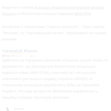
Видання є членом
Асоціації Незалежні регіональні видавці
України
та Всесвітньої асоціації видавців
WAN-IFRA
Матеріали з позначками "Новини компаній", "Прес-служба",
"Реклама" та "Партнерський проєкт" опубліковані на правах
реклами.
Здійснено за підтримки програми «Сильніші разом: Медіа та
Демократія», що реалізується Всесвітньою асоціацією
видавців новин (WAN-IFRA) у партнерстві з Асоціацією
«Незалежні регіональні видавці України» (АНРВУ) та
Норвезькою асоціацією медіабізнесу (MBL) за підтримки
Норвегії. Погляди авторів не обов’язково відображають
офіційну позицію партнерів програми.