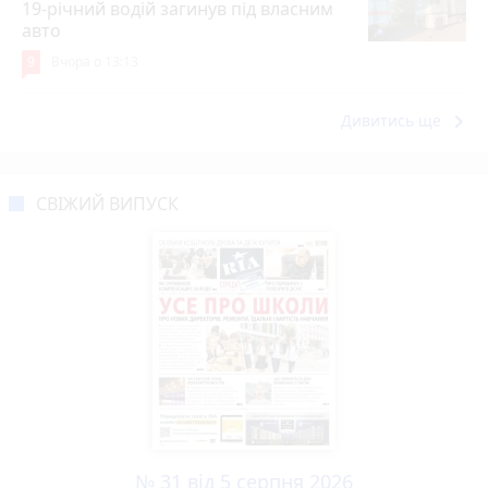
19-річний водій загинув під власним
авто
9
Вчора о 13:13
keyboard_arrow_right
Дивитись ще
СВІЖИЙ ВИПУСК
№ 31 від 5 серпня 2026