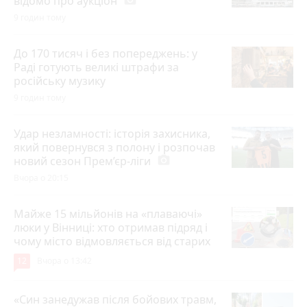
відомо про аукціон
9 годин тому
До 170 тисяч і без попереджень: у
Раді готують великі штрафи за
російську музику
9 годин тому
Удар незламності: історія захисника,
який повернувся з полону і розпочав
новий сезон Прем’єр-ліги
photo_camera
Вчора о 20:15
Майже 15 мільйонів на «плаваючі»
люки у Вінниці: хто отримав підряд і
чому місто відмовляється від старих
12
Вчора о 13:42
«Син занедужав після бойових травм,