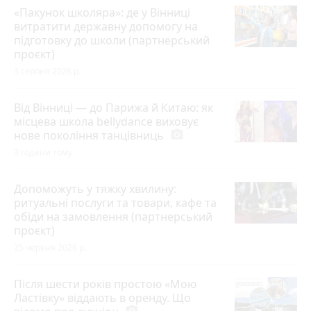
«Пакунок школяра»: де у Вінниці
витратити державну допомогу на
підготовку до школи (партнерський
проєкт)
3 серпня 2026 р.
Від Вінниці — до Парижа й Китаю: як
місцева школа bellydance виховує
нове покоління танцівниць
photo_camera
3 години тому
Допоможуть у тяжку хвилину:
ритуальні послуги та товари, кафе та
обіди на замовлення (партнерський
проєкт)
25 червня 2026 р.
Після шести років простою «Мою
Ластівку» віддають в оренду. Що
photo_camera