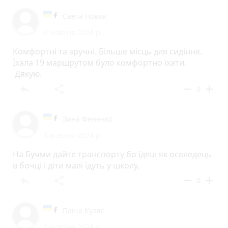
Света Новик
4 жовтня 2024 р.
Комфортні та зручні. Більше місць для сидіння.
Їхала 19 маршрутом було комфортно їхати.
Дякую.
reply
share
remove
add
0
Зина Фененко
3 жовтня 2024 р.
На Бучми дайте транспорту бо їдеш як оселедець
в бочці і діти малі їдуть у школу,
reply
share
remove
add
0
Паша Куляс
2 жовтня 2024 р.