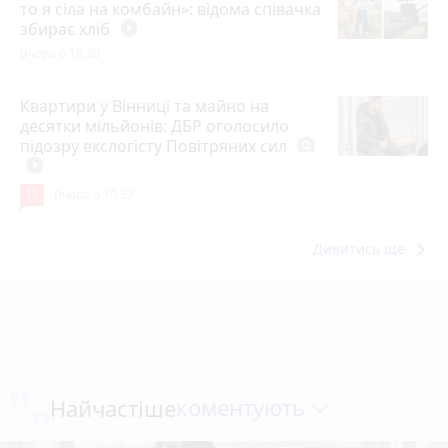
то я сіла на комбайн»: відома співачка
збирає хліб
play_circle_filled
Вчора о 19:30
Квартири у Вінниці та майно на
десятки мільйонів: ДБР оголосило
підозру екслогісту Повітряних сил
photo_camera
play_circle_filled
17
Вчора о 10:37
keyboard_arrow_right
Дивитись ще
коментують
Найчастіше