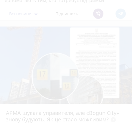
допомагають тим, хто потребує підтримки
Всі новини
Підпишись
АРМА шукала управителя, але «Bogun City»
знову будують. Як це стало можливим?
play_circle_filled