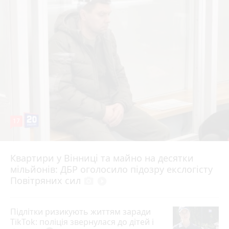
17
Квартири у Вінниці та майно на десятки
Вчора о 10:37
мільйонів: ДБР оголосило підозру екслогісту
Повітряних сил
photo_camera
play_circle_filled
Підлітки ризикують життям заради
TikTok: поліція звернулася до дітей і