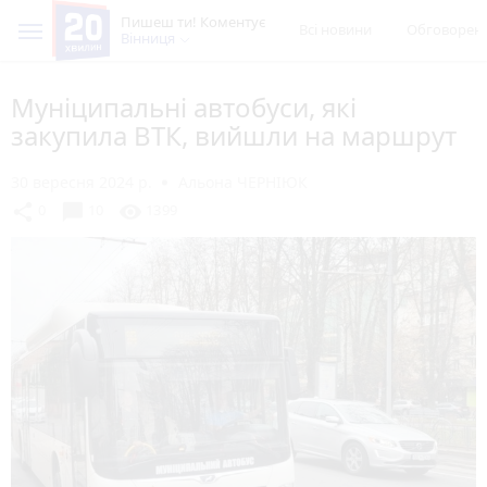
Пишеш ти! Коментує
Всі новини
Обговорен
Вінниця
Муніципальні автобуси, які
закупила ВТК, вийшли на маршрут
30 вересня 2024 р.
Альона ЧЕРНІЮК
chat_bubble
share
visibility
0
10
1399