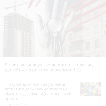
Вінницька «однушка» дорожча за одеську:
що коїться з ринком нерухомості
photo_camera
«Пакунок школяра»: де у Вінниці
витратити державну допомогу на
підготовку до школи (партнерський
проєкт)
3 серпня 2026 р.