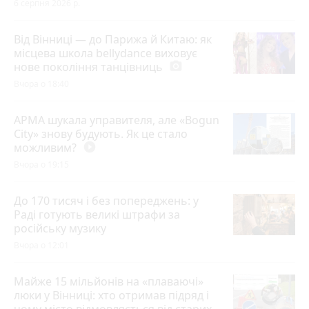
6 серпня 2026 р.
Від Вінниці — до Парижа й Китаю: як
місцева школа bellydance виховує
нове покоління танцівниць
photo_camera
Вчора о 18:40
АРМА шукала управителя, але «Bogun
City» знову будують. Як це стало
можливим?
play_circle_filled
Вчора о 19:15
До 170 тисяч і без попереджень: у
Раді готують великі штрафи за
російську музику
Вчора о 12:01
Майже 15 мільйонів на «плаваючі»
люки у Вінниці: хто отримав підряд і
чому місто відмовляється від старих