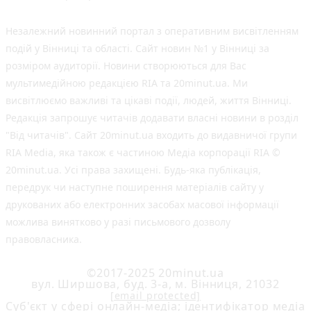
Незалежний новинний портал з оперативним висвітленням
подій у Вінниці та області. Сайт новин №1 у Вінниці за
розміром аудиторії. Новини створюються для Вас
мультимедійною редакцією RIA та 20minut.ua. Ми
висвітлюємо важливі та цікаві події, людей, життя Вінниці.
Редакція запрошує читачів додавати власні новини в розділ
"Від читачів". Сайт 20minut.ua входить до видавничої групи
RIA Media, яка також є частиною Медіа корпорації RIA ©
20minut.ua. Усі права захищені. Будь-яка публiкацiя,
передрук чи наступне поширення матеріалів сайту у
друкованих або електронних засобах масової інформації
можлива винятково у разі письмового дозволу
правовласника.
©2017-2025 20minut.ua
вул. Ширшова, буд. 3-а, м. Вінниця, 21032
[email protected]
Cуб'єкт у сфері онлайн-медіа; ідентифікатор медіа