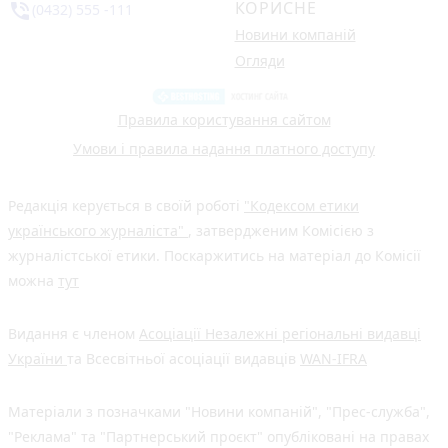
КОРИСНЕ
phone_in_talk
(0432) 555 -111
Новини компаній
Огляди
Правила користування сайтом
Умови і правила надання платного доступу
Редакція керується в своїй роботі
"Кодексом етики
українського журналіста"
, затвердженим Комісією з
журналістської етики. Поскаржитись на матеріал до Комісії
можна
тут
Видання є членом
Асоціації Незалежні регіональні видавці
України
та Всесвітньої асоціації видавців
WAN-IFRA
Матеріали з позначками "Новини компаній", "Прес-служба",
"Реклама" та "Партнерський проєкт" опубліковані на правах