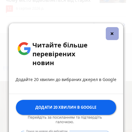
12
6 серпня 2026 р.
keyboard_arrow_right
Дивитись ще
×
Читайте більше
перевірених
новин
коментують
Найчастіше
Додайте 20 хвилин до вибраних джерел в Google
ДОДАТИ 20 ХВИЛИН В GOOGLE