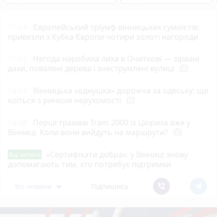
15:14
Європейський тріумф вінницьких сумоїстів:
привезли з Кубка Європи чотири золоті нагороди
15:02
Негода наробила лиха в Очиткові — зірвані
дахи, повалені дерева і знеструмлені вулиці
photo_camera
14:24
Вінницька «однушка» дорожча за одеську: що
коїться з ринком нерухомості
photo_camera
14:08
Перші трамваї Tram 2000 із Цюриха вже у
Вінниці. Коли вони вийдуть на маршрути?
photo_camera
«Сертифікати добра»: у Вінниці знову
Від читача
допомагають тим, хто потребує підтримки
Всі новини
Підпишись