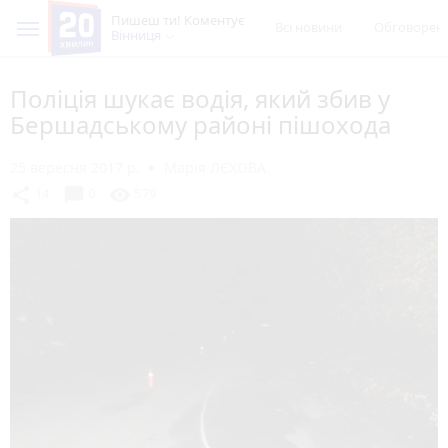
Пишеш ти! Коментує
Всі новини
Обговорен
Вінниця
Поліція шукає водія, який збив у
Бершадському районі пішохода
25 вересня 2017 р.
Марія ЛЄХОВА
chat_bubble
share
visibility
14
0
579