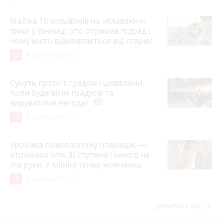
Майже 15 мільйонів на «плаваючі»
люки у Вінниці: хто отримав підряд і
чому місто відмовляється від старих
12
6 серпня 2026 р.
Сунуть грози з градом і шквалами.
Коли буде вісім градусів та
вируватиме негода?
photo_camera
12
6 серпня 2026 р.
Зробила гінекологічну операцію —
отримала опік ІІІ ступеня і келоїд на
пів руки. У клініці тепер мовчанка
10
5 серпня 2026 р.
keyboard_arrow_right
Дивитись ще