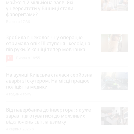
майже 1,2 мільйона заяв. Які
університети у Вінниці стали
фаворитами?
Вчора о 17:36
Зробила гінекологічну операцію —
отримала опік ІІІ ступеня і келоїд на
пів руки. У клініці тепер мовчанка
10
Вчора о 18:55
На вулиці Київська сталася серйозна
аварія зі скутером. На місці працює
поліція та медики
4 години тому
Від павербанка до інвертора: як уже
зараз підготуватися до можливих
відключень світла взимку
4 серпня 2026 р.