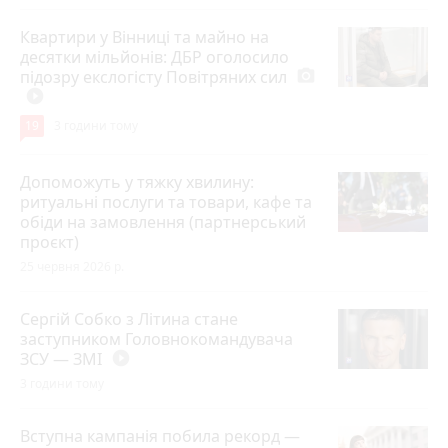
Квартири у Вінниці та майно на
десятки мільйонів: ДБР оголосило
підозру екслогісту Повітряних сил
photo_camera
play_circle_filled
19
3 години тому
Допоможуть у тяжку хвилину:
ритуальні послуги та товари, кафе та
обіди на замовлення (партнерський
проєкт)
25 червня 2026 р.
Сергій Собко з Літина стане
заступником Головнокомандувача
ЗСУ — ЗМІ
play_circle_filled
3 години тому
Вступна кампанія побила рекорд —