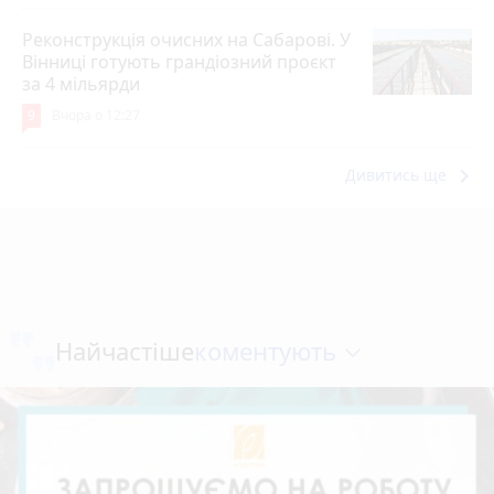
Реконструкція очисних на Сабарові. У
Вінниці готують грандіозний проєкт
за 4 мільярди
9
Вчора о 12:27
keyboard_arrow_right
Дивитись ще
коментують
Найчастіше