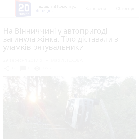
Пишеш ти! Коментує
Всі новини
Обговорен
Вінниця
На Вінниччині у автопригоді
загинула жінка. Тіло діставали з
уламків рятувальники
29 вересня 2017 р.
Марія ЛЄХОВА
chat_bubble
share
visibility
33
1
3795