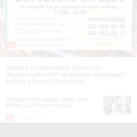
241
Вакансії в супермаркеті «Грош», АН
4 серпня 2026 р.
«Благоустрій» та 51 актуальних пропозицій
роботи у Вінниці (оновлено)
Знайшов чужу картку і купив квіти
майже на 20 тисяч гривень
19
4 серпня 2026 р.
Квартири у Вінниці та майно на