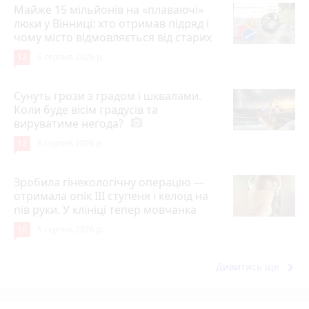
Майже 15 мільйонів на «плаваючі»
люки у Вінниці: хто отримав підряд і
чому місто відмовляється від старих
12
6 серпня 2026 р.
Сунуть грози з градом і шквалами.
Коли буде вісім градусів та
вируватиме негода?
photo_camera
12
6 серпня 2026 р.
Зробила гінекологічну операцію —
отримала опік ІІІ ступеня і келоїд на
пів руки. У клініці тепер мовчанка
10
5 серпня 2026 р.
keyboard_arrow_right
Дивитись ще