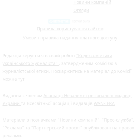
Новини компаній
Огляди
Правила користування сайтом
Умови і правила надання платного доступу
Редакція керується в своїй роботі
"Кодексом етики
українського журналіста"
, затвердженим Комісією з
журналістської етики. Поскаржитись на матеріал до Комісії
можна
тут
Видання є членом
Асоціації Незалежні регіональні видавці
України
та Всесвітньої асоціації видавців
WAN-IFRA
Матеріали з позначками "Новини компаній", "Прес-служба",
"Реклама" та "Партнерський проєкт" опубліковані на правах
реклами.