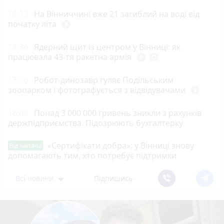
18:13
На Вінниччині вже 21 загиблий на воді від
початку літа
play_circle_filled
17:36
Ядерний щит із центром у Вінниці: як
працювала 43-тя ракетна армія
play_circle_filled
photo_camera
17:06
Робот-динозавр гуляє Подільським
зоопарком і фотографується з відвідувачами
play_circle_filled
16:08
Понад 3 000 000 гривень зникли з рахунків
держпідприємства. Підозрюють бухгалтерку
«Сертифікати добра»: у Вінниці знову
Від читача
допомагають тим, хто потребує підтримки
Всі новини
Підпишись