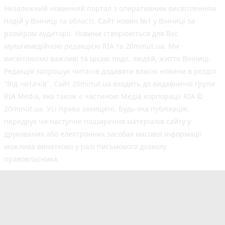
Незалежний новинний портал з оперативним висвітленням
подій у Вінниці та області. Сайт новин №1 у Вінниці за
розміром аудиторії. Новини створюються для Вас
мультимедійною редакцією RIA та 20minut.ua. Ми
висвітлюємо важливі та цікаві події, людей, життя Вінниці.
Редакція запрошує читачів додавати власні новини в розділ
"Від читачів". Сайт 20minut.ua входить до видавничої групи
RIA Media, яка також є частиною Медіа корпорації RIA ©
20minut.ua. Усі права захищені. Будь-яка публiкацiя,
передрук чи наступне поширення матеріалів сайту у
друкованих або електронних засобах масової інформації
можлива винятково у разі письмового дозволу
правовласника.
©2017-2025 20minut.ua
вул. Ширшова, буд. 3-а, м. Вінниця, 21032
[email protected]
Cуб'єкт у сфері онлайн-медіа; ідентифікатор медіа
- R40-02726.