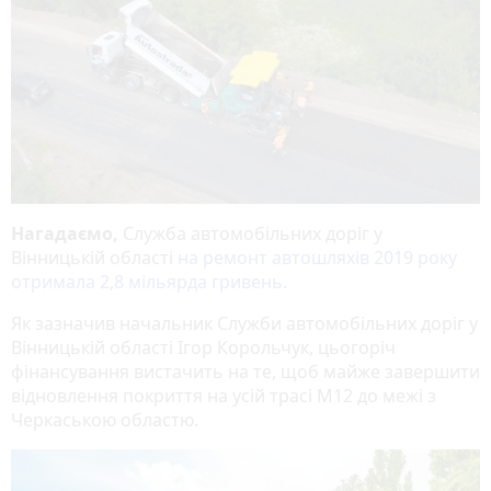
Нагадаємо,
Служба автомобільних доріг у
Вінницькій області
на ремонт автошляхів 2019 року
отримала 2,8 мільярда гривень
.
Як зазначив начальник Служби автомобільних доріг у
Вінницькій області Ігор Корольчук, цьогоріч
фінансування вистачить на те, щоб майже завершити
відновлення покриття на усій трасі М12 до межі з
Черкаською областю.