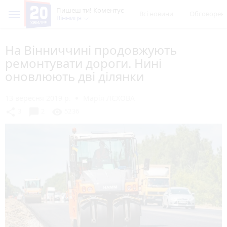
Пишеш ти! Коментує
Всі новини
Обговорен
Вінниця
На Вінниччині продовжують
ремонтувати дороги. Нині
оновлюють дві ділянки
13 вересня 2019 р.
Марія ЛЄХОВА
chat_bubble
share
visibility
3
2
5236