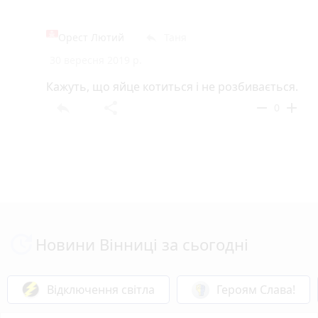
Орест Лютий
Таня
reply
30 вересня 2019 р.
Кажуть, що яйце котиться і не розбивається.
reply
share
remove
add
0
Новини Вінниці за сьогодні
Відключення світла
Героям Слава!