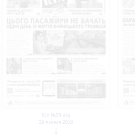
Ria №30 від
29 липня 2026
