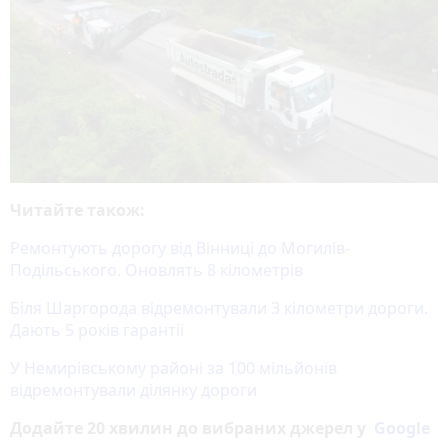
Читайте також:
Ремонтують дорогу від Вінниці до Могилів-
Подільського. Оновлять 8 кілометрів
Біля Шаргорода відремонтували 3 кілометри дороги.
Дають 5 років гарантії
У Немирівському районі за 100 мільйонів
відремонтували ділянку дороги
Додайте 20 хвилин до вибраних джерел у
Google