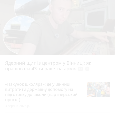
Ядерний щит із центром у Вінниці: як
працювала 43-тя ракетна армія
photo_camera
play_circle_filled
«Пакунок школяра»: де у Вінниці
витратити державну допомогу на
підготовку до школи (партнерський
проєкт)
3 серпня 2026 р.