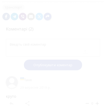
транспорт
Коментарі (2)
Опублікувати коментар
Таня
29 вересня 2019 р.
круто
reply
share
remove
add
0