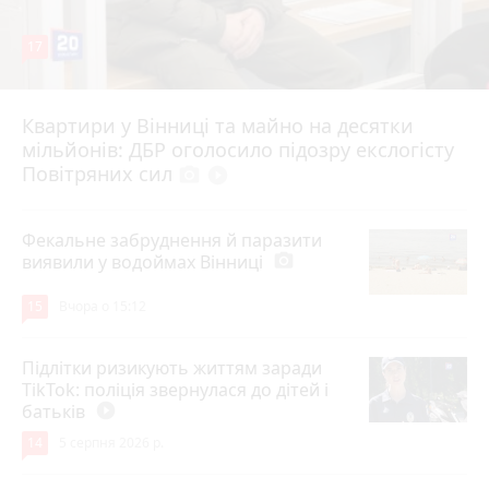
17
Квартири у Вінниці та майно на десятки
6 серпня 2026 р.
мільйонів: ДБР оголосило підозру екслогісту
Повітряних сил
photo_camera
play_circle_filled
Фекальне забруднення й паразити
виявили у водоймах Вінниці
photo_camera
15
Вчора о 15:12
Підлітки ризикують життям заради
TikTok: поліція звернулася до дітей і
батьків
play_circle_filled
14
5 серпня 2026 р.