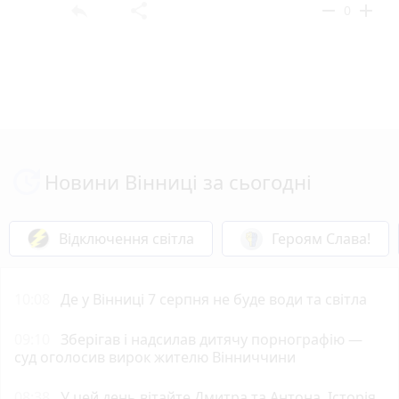
reply
share
remove
add
0
Новини Вінниці за сьогодні
Відключення світла
Героям Слава!
10:08
Де у Вінниці 7 серпня не буде води та світла
09:10
Зберігав і надсилав дитячу порнографію —
суд оголосив вирок жителю Вінниччини
08:38
У цей день вітайте Дмитра та Антона. Історія