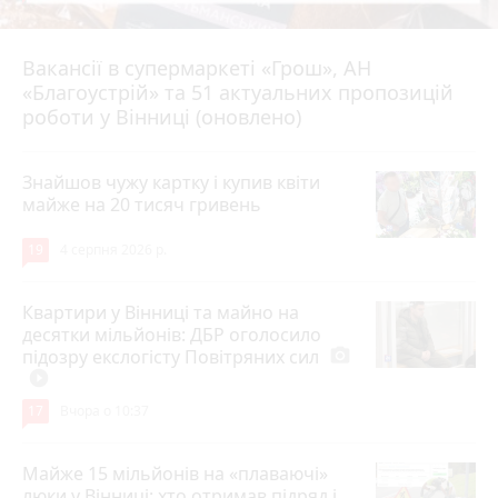
Вакансії в супермаркеті «Грош», АН
4 серпня 2026 р.
«Благоустрій» та 51 актуальних пропозицій
роботи у Вінниці (оновлено)
Знайшов чужу картку і купив квіти
майже на 20 тисяч гривень
19
4 серпня 2026 р.
Квартири у Вінниці та майно на
десятки мільйонів: ДБР оголосило
підозру екслогісту Повітряних сил
photo_camera
play_circle_filled
17
Вчора о 10:37
Майже 15 мільйонів на «плаваючі»
люки у Вінниці: хто отримав підряд і