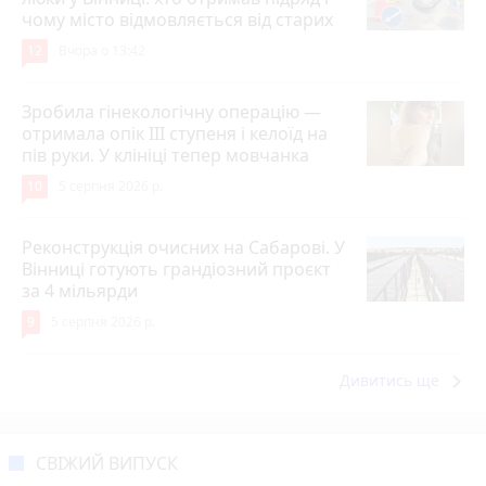
чому місто відмовляється від старих
12
Вчора о 13:42
Зробила гінекологічну операцію —
отримала опік ІІІ ступеня і келоїд на
пів руки. У клініці тепер мовчанка
10
5 серпня 2026 р.
Реконструкція очисних на Сабарові. У
Вінниці готують грандіозний проєкт
за 4 мільярди
9
5 серпня 2026 р.
keyboard_arrow_right
Дивитись ще
СВІЖИЙ ВИПУСК