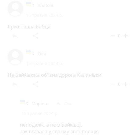
Anatolii
16 травня 2024 р.
Ярко пішла бабця
reply
share
remove
add
0
Оля
15 травня 2024 р.
Не Байківка,а об'їзна дорога Калинівки
reply
share
remove
add
0
Маріна
Оля
reply
15 травня 2024 р.
неподалік, а не в Байківці.
Так вказала у своєму звіті поліція.