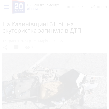
Пишеш ти! Коментує
Всі новини
Обговорен
Вінниця
На Калинівщині 61-річна
скутеристка загинула в ДТП
15 травня 2024 р.
Марія ЛЄХОВА
chat_bubble
share
visibility
0
3
883