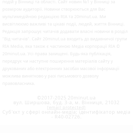
подій у Вінниці та області. Сайт новин №1 у Вінниці за
розміром аудиторії. Новини створюються для Вас
мультимедійною редакцією RIA та 20minut.ua. Ми
висвітлюємо важливі та цікаві події, людей, життя Вінниці.
Редакція запрошує читачів додавати власні новини в розділ
"Від читачів". Сайт 20minut.ua входить до видавничої групи
RIA Media, яка також є частиною Медіа корпорації RIA ©
20minut.ua. Усі права захищені. Будь-яка публiкацiя,
передрук чи наступне поширення матеріалів сайту у
друкованих або електронних засобах масової інформації
можлива винятково у разі письмового дозволу
правовласника.
©2017-2025 20minut.ua
вул. Ширшова, буд. 3-а, м. Вінниця, 21032
[email protected]
Cуб'єкт у сфері онлайн-медіа; ідентифікатор медіа
- R40-02726.