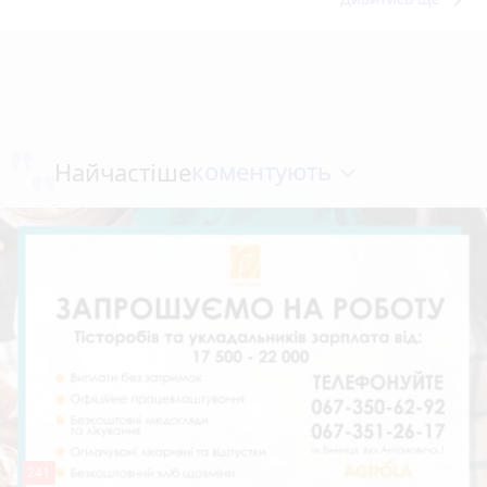
коментують
Найчастіше
241