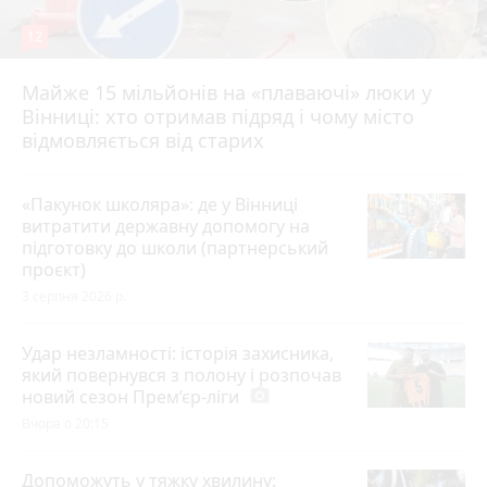
12
Майже 15 мільйонів на «плаваючі» люки у
Вінниці: хто отримав підряд і чому місто
відмовляється від старих
«Пакунок школяра»: де у Вінниці
витратити державну допомогу на
підготовку до школи (партнерський
проєкт)
3 серпня 2026 р.
Удар незламності: історія захисника,
який повернувся з полону і розпочав
новий сезон Прем’єр-ліги
photo_camera
Вчора о 20:15
Допоможуть у тяжку хвилину: