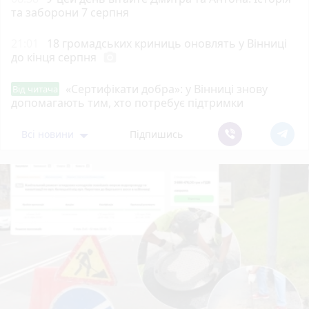
та заборони 7 серпня
21:01
18 громадських криниць оновлять у Вінниці
до кінця серпня
photo_camera
«Сертифікати добра»: у Вінниці знову
Від читача
допомагають тим, хто потребує підтримки
Всі новини
Підпишись