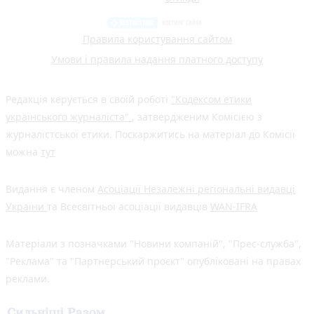
Правила користування сайтом
Умови і правила надання платного доступу
Редакція керується в своїй роботі
"Кодексом етики
українського журналіста"
, затвердженим Комісією з
журналістської етики. Поскаржитись на матеріал до Комісії
можна
тут
Видання є членом
Асоціації Незалежні регіональні видавці
України
та Всесвітньої асоціації видавців
WAN-IFRA
Матеріали з позначками "Новини компаній", "Прес-служба",
"Реклама" та "Партнерський проєкт" опубліковані на правах
реклами.