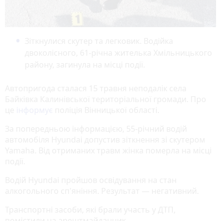
Зіткнулися скутер та легковик. Водійка
двоколісного, 61-річна жителька Хмільницького
району, загинула на місці події.
Автопригода сталася 15 травня неподалік села
Байківка Калинівської територіальної громади. Про
це
інформує
поліція Вінницької області.
За попередньою інформацією, 55-річний водій
автомобіля Hyundai допустив зіткнення зі скутером
Yamaha. Від отриманих травм жінка померла на місці
події.
Водій Hyundai пройшов освідування на стан
алкогольного сп'яніння. Результат — негативний.
Транспортні засоби, які брали участь у ДТП,
помістили на арештмайданчик.