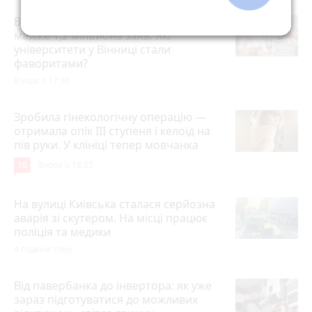
Вступна кампанія побила рекорд —
майже 1,2 мільйона заяв. Які
університети у Вінниці стали
фаворитами?
Вчора о 17:36
Зробила гінекологічну операцію —
отримала опік ІІІ ступеня і келоїд на
пів руки. У клініці тепер мовчанка
10
Вчора о 18:55
На вулиці Київська сталася серйозна
аварія зі скутером. На місці працює
поліція та медики
4 години тому
Від павербанка до інвертора: як уже
зараз підготуватися до можливих