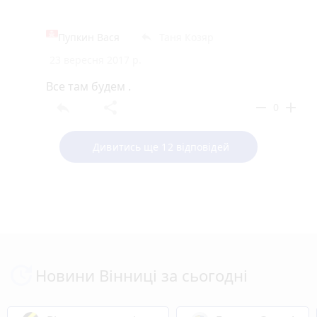
Пупкин Вася
Таня Козяр
reply
23 вересня 2017 р.
Все там будем .
reply
share
remove
add
0
Дивитись ще 12 відповідей
Новини Вінниці за сьогодні