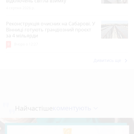
відключень світла взимку
4 серпня 2026 р.
Реконструкція очисних на Сабарові. У
Вінниці готують грандіозний проєкт
за 4 мільярди
9
Вчора о 12:27
keyboard_arrow_right
Дивитись ще
коментують
Найчастіше