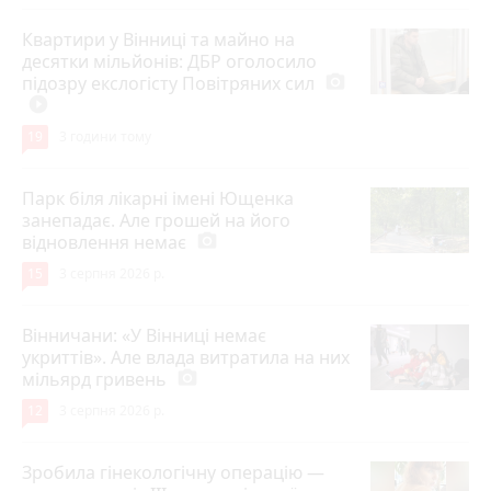
Квартири у Вінниці та майно на
десятки мільйонів: ДБР оголосило
підозру екслогісту Повітряних сил
photo_camera
play_circle_filled
19
3 години тому
Парк біля лікарні імені Ющенка
занепадає. Але грошей на його
відновлення немає
photo_camera
15
3 серпня 2026 р.
Вінничани: «У Вінниці немає
укриттів». Але влада витратила на них
мільярд гривень
photo_camera
12
3 серпня 2026 р.
Зробила гінекологічну операцію —