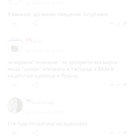
24 вересня 2017 р.
Я вважаю, що винен священик. Інтуїтивно
reply
share
remove
add
0
Daily
23 вересня 2017 р.
за кермом" іномарки " як зрозуміти яка марка
якщо "шкоди" клепають в Ужгороді а ВАЗи в
кацапстані а раніше в Луцьку.
reply
share
remove
add
0
Таня Козяр
23 вересня 2017 р.
І ти туди потрапиш( на аудієнцію)
reply
share
remove
add
1