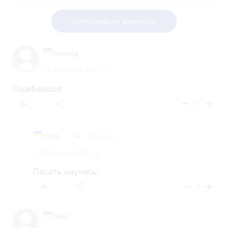
Опублікувати коментар
Леонид
25 вересня 2017 р.
Ошибаешся
reply
share
remove
add
-1
Olvol
Леонид
reply
30 вересня 2017 р.
Писать научись.
reply
share
remove
add
1
Olvol