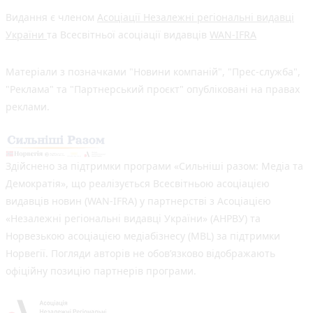
Видання є членом
Асоціації Незалежні регіональні видавці
України
та Всесвітньої асоціації видавців
WAN-IFRA
Матеріали з позначками "Новини компаній", "Прес-служба",
"Реклама" та "Партнерський проєкт" опубліковані на правах
реклами.
Здійснено за підтримки програми «Сильніші разом: Медіа та
Демократія», що реалізується Всесвітньою асоціацією
видавців новин (WAN-IFRA) у партнерстві з Асоціацією
«Незалежні регіональні видавці України» (АНРВУ) та
Норвезькою асоціацією медіабізнесу (MBL) за підтримки
Норвегії. Погляди авторів не обов’язково відображають
офіційну позицію партнерів програми.