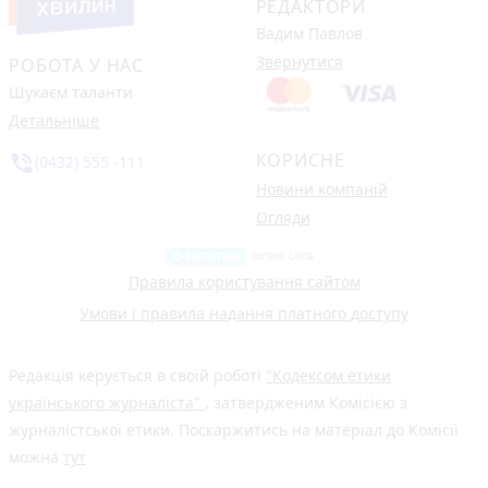
РЕДАКТОРИ
Вадим Павлов
Звернутися
РОБОТА У НАС
Шукаєм таланти
Детальніше
КОРИСНЕ
phone_in_talk
(0432) 555 -111
Новини компаній
Огляди
Правила користування сайтом
Умови і правила надання платного доступу
Редакція керується в своїй роботі
"Кодексом етики
українського журналіста"
, затвердженим Комісією з
журналістської етики. Поскаржитись на матеріал до Комісії
можна
тут