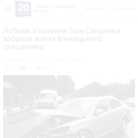
Пишеш ти! Коментує
Всі новини
Обговорен
Вінниця
Лобове зіткнення біля Сальника
забрало життя вінницького
священика
23 вересня 2017 р.
Марія ЛЄХОВА
chat_bubble
share
visibility
72
18
6252