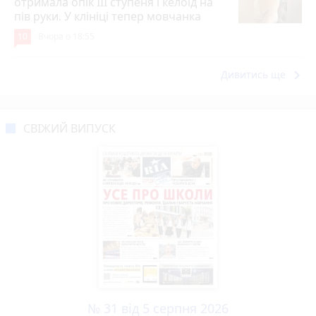
отримала опік ІІІ ступеня і келоїд на
пів руки. У клініці тепер мовчанка
10
Вчора о 18:55
keyboard_arrow_right
Дивитись ще
СВІЖИЙ ВИПУСК
№ 31 від 5 серпня 2026