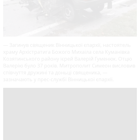
— Загинув священик Вінницької єпархії, настоятель
храму Архістратига Божого Михаїла села Куманівка
Козятинського району ієрей Валерій Гуменюк. Отцю
Валерію було 37 років. Митрополит Симеон висловив
співчуття дружині та доньці священика, —
зазначають у прес-службі Вінницької єпархії.