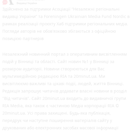
Здійснено за підтримки Асоціації “Незалежні регіональні
видавці України” та Foreningen Ukrainian Media Fund Nordic в
рамках реалізації проєкту Хаб підтримки регіональних медіа.
Погляди авторів не обов'язково збігаються з офіційною
позицією партнерів
Незалежний новинний портал з оперативним висвітленням
подій у Вінниці та області. Сайт новин №1 у Вінниці за
розміром аудиторії. Новини створюються для Вас
мультимедійною редакцією RIA та 20minut.ua. Ми
висвітлюємо важливі та цікаві події, людей, життя Вінниці.
Редакція запрошує читачів додавати власні новини в розділ
"Від читачів". Сайт 20minut.ua входить до видавничої групи
RIA Media, яка також є частиною Медіа корпорації RIA ©
20minut.ua. Усі права захищені. Будь-яка публiкацiя,
передрук чи наступне поширення матеріалів сайту у
друкованих або електронних засобах масової інформації