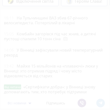
Відключення світла
Героям Слава!
16:11
На Тульчинщині ВАЗ збив 67-річного
велосипедиста. Потерпілий в лікарні
15:05
Комбайн загорівся під час жнив, а дитячі
пустощі спалили 10 тонн сіна
photo_camera
14:06
У Вінниці зафіксували новий температурний
рекорд
13:42
Майже 15 мільйонів на «плаваючі» люки у
Вінниці: хто отримав підряд і чому місто
відмовляється від старих
«Сертифікати добра»: у Вінниці знову
Від читача
допомагають тим, хто потребує підтримки
Всі новини
Підпишись