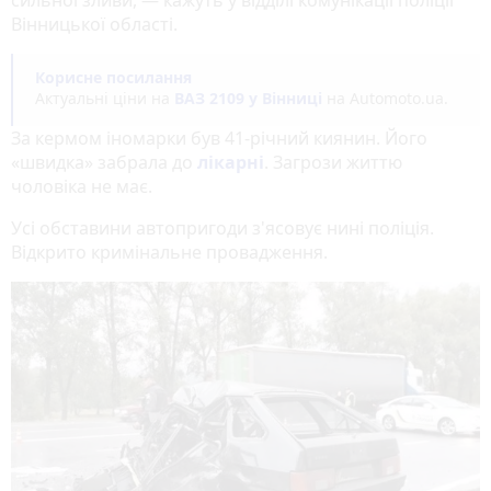
Вінницької області.
Корисне посилання
Актуальні ціни на
ВАЗ 2109 у Вінниці
на Automoto.ua.
За кермом іномарки був 41-річний киянин. Його
«швидка» забрала до
лікарні
. Загрози життю
чоловіка не має.
Усі обставини автопригоди з'ясовує нині поліція.
Відкрито кримінальне провадження.