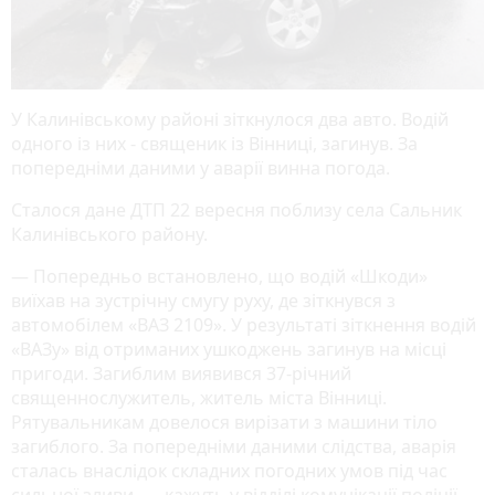
У Калинівському районі зіткнулося два авто. Водій
одного із них - священик із Вінниці, загинув. За
попередніми даними у аварії винна погода.
Сталося дане ДТП 22 вересня поблизу села Сальник
Калинівського району.
— Попередньо встановлено, що водій «Шкоди»
виїхав на зустрічну смугу руху, де зіткнувся з
автомобілем «ВАЗ 2109». У результаті зіткнення водій
«ВАЗу» від отриманих ушкоджень загинув на місці
пригоди. Загиблим виявився 37-річний
священнослужитель, житель міста Вінниці.
Рятувальникам довелося вирізати з машини тіло
загиблого. За попередніми даними слідства, аварія
сталась внаслідок складних погодних умов під час
сильної зливи, — кажуть у відділі комунікації поліції