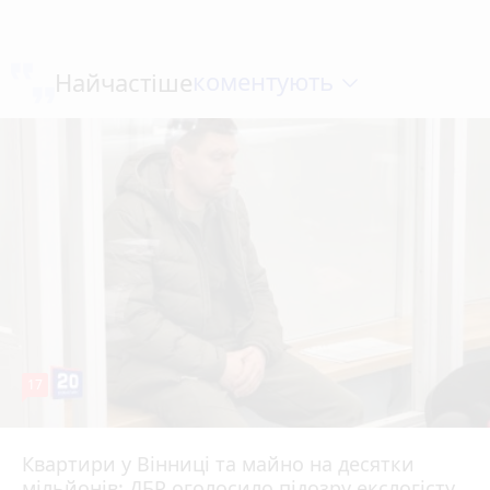
коментують
Найчастіше
17
Квартири у Вінниці та майно на десятки
6 серпня 2026 р.
мільйонів: ДБР оголосило підозру екслогісту