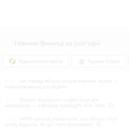
Новини Вінниці за сьогодні
Відключення світла
Героям Слава!
21:01
Чи справді яблуко щодня замінює лікаря —
пояснили вінницькі медики
20:11
Медалі, подарунки та дистанції для
найменших — у Вінниці проведуть Kids Race
photo_camera
19:15
АРМА шукала управителя, але «Bogun City»
знову будують. Як це стало можливим?
play_circle_filled