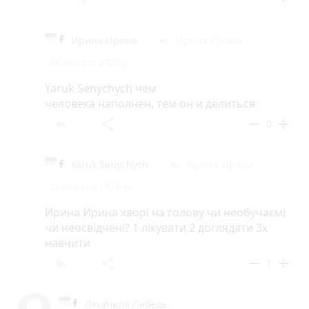
Ирина Ирина
Ирина Ирина
reply
23 лютого 2026 р.
Yaruk Senychych чем
человека наполнен, тем он и делиться
reply
share
remove
add
0
Yaruk Senychych
Ирина Ирина
reply
22 лютого 2026 р.
Ирина Ирина хворі на голову чи необучаємі
чи неосвідчені? 1 лікувати,2 доглядати 3х
навчити
reply
share
remove
add
1
Людмила Лебедь