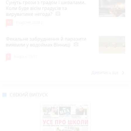
Сунуть грози з градом і шквалами.
Коли буде вісім градусів та
вируватиме негода?
photo_camera
10
6 серпня 2026 р.
Фекальне забруднення й паразити
виявили у водоймах Вінниці
photo_camera
9
Вчора о 15:12
keyboard_arrow_right
Дивитись ще
СВІЖИЙ ВИПУСК