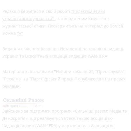
Редакція керується в своїй роботі
"Кодексом етики
українського журналіста"
, затвердженим Комісією з
журналістської етики. Поскаржитись на матеріал до Комісії
можна
тут
Видання є членом
Асоціації Незалежні регіональні видавці
України
та Всесвітньої асоціації видавців
WAN-IFRA
Матеріали з позначками "Новини компаній", "Прес-служба",
"Реклама" та "Партнерський проєкт" опубліковані на правах
реклами.
Здійснено за підтримки програми «Сильніші разом: Медіа та
Демократія», що реалізується Всесвітньою асоціацією
видавців новин (WAN-IFRA) у партнерстві з Асоціацією