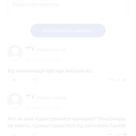
Опублікувати коментар
Natalia Varich
24 лютого 2026 р.
Від монетизації субсидії виграли всі.
reply
share
remove
add
0
Ирина Ирина
22 лютого 2026 р.
Хто не вміє користуватися картками? Пенсіонери
не мають підлаштовуватися під забаганки банків.
reply
share
remove
add
-2