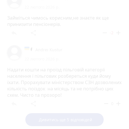
22 лютого 2026 р.
Займіться чимось корисним,не знаєте як ще
принизити пенсіонерів.
reply
share
remove
add
-2
Andrei Kustur
22 лютого 2026 р.
Надати кошти на проїзд пільговій категорії
населення і пільговик розбереться куди йому
їхати. Прорахувати міністерством СЗН дозволених
кількість поїздок на місяць та не потрібно цих
схем. Чисто та прозоро!
reply
share
remove
add
0
Дивитись ще 5 відповідей