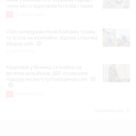
чому місто відмовляється від старих
12
6 серпня 2026 р.
«Син занедужав після бойових травм,
то я сіла на комбайн»: відома співачка
збирає хліб
play_circle_filled
6 серпня 2026 р.
Квартири у Вінниці та майно на
десятки мільйонів: ДБР оголосило
підозру екслогісту Повітряних сил
photo_camera
play_circle_filled
17
6 серпня 2026 р.
keyboard_arrow_right
Дивитись ще