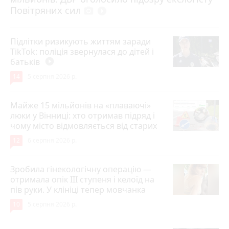
Повітряних сил
photo_camera
play_circle_filled
Підлітки ризикують життям заради
TikTok: поліція звернулася до дітей і
батьків
play_circle_filled
14
5 серпня 2026 р.
Майже 15 мільйонів на «плаваючі»
люки у Вінниці: хто отримав підряд і
чому місто відмовляється від старих
12
6 серпня 2026 р.
Зробила гінекологічну операцію —
отримала опік ІІІ ступеня і келоїд на
пів руки. У клініці тепер мовчанка
10
5 серпня 2026 р.