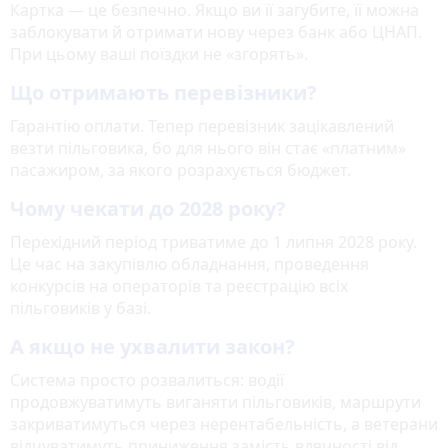
Картка — це безпечно. Якщо ви її загубите, її можна
заблокувати й отримати нову через банк або ЦНАП.
При цьому ваші поїздки не «згорять».
Що отримають перевізники?
Гарантію оплати. Тепер перевізник зацікавлений
везти пільговика, бо для нього він стає «платним»
пасажиром, за якого розрахується бюджет.
Чому чекати до 2028 року?
Перехідний період триватиме до 1 липня 2028 року.
Це час на закупівлю обладнання, проведення
конкурсів на операторів та реєстрацію всіх
пільговиків у базі.
А якщо не ухвалити закон?
Система просто розвалиться: водії
продовжуватимуть виганяти пільговиків, маршрути
закриватимуться через нерентабельність, а ветерани
відчуватимуть приниження замість вдячності від