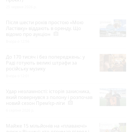
25 червня 2026 р.
Після шести років простою «Мою
Ластівку» віддають в оренду. Що
відомо про аукціон
photo_camera
Вчора о 12:56
До 170 тисяч і без попереджень: у
Раді готують великі штрафи за
російську музику
Вчора о 12:01
Удар незламності: історія захисника,
який повернувся з полону і розпочав
новий сезон Прем’єр-ліги
photo_camera
6 серпня 2026 р.
Майже 15 мільйонів на «плаваючі»
люки у Вінниці: хто отримав підряд і