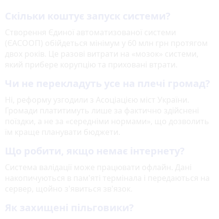
Скільки коштує запуск системи?
Створення Єдиної автоматизованої системи
(ЄАСООП) обійдеться мінімум у 60 млн грн протягом
двох років. Це разові витрати на «мозок» системи,
який прибере корупцію та приховані втрати.
Чи не перекладуть усе на плечі громад?
Ні, реформу узгодили з Асоціацією міст України.
Громади платитимуть лише за фактично здійснені
поїздки, а не за «середніми нормами», що дозволить
їм краще планувати бюджети.
Що робити, якщо немає інтернету?
Система валідації може працювати офлайн. Дані
накопичуються в пам'яті термінала і передаються на
сервер, щойно з'явиться зв'язок.
Як захищені пільговики?