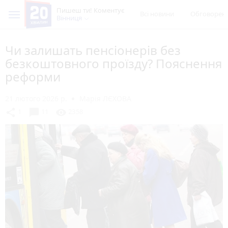
Пишеш ти! Коментує
Всі новини
Обговорен
Вінниця
Чи залишать пенсіонерів без
безкоштовного проїзду? Пояснення
реформи
21 лютого 2026 р.
Марія ЛЄХОВА
chat_bubble
share
visibility
1
11
2358