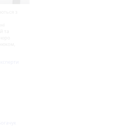
аються з
ні
й та
 бюро
тнюком,
експерти
Богачук