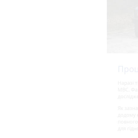
Проц
Наразі 
МВС. Фа
дослідж
Як зазн
додому є
повного 
для гідн