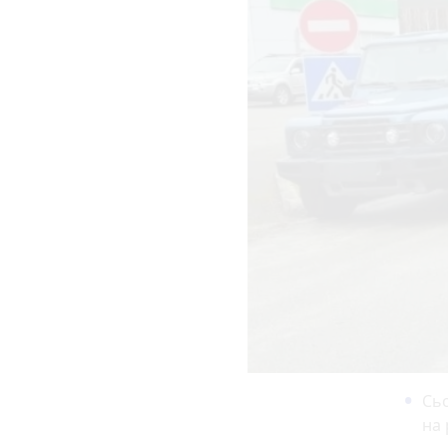
Сьо
на 