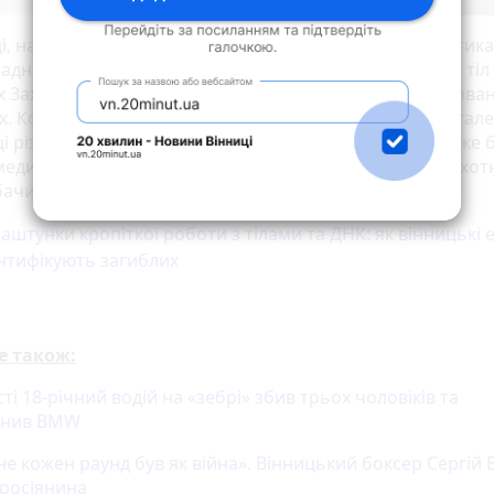
і, нагадаємо, працює команда експертів, які щодня стик
ладними і делікатними завданнями — від дослідження тіл
х Захисників до допомоги родинам у визнанні та похован
х. Кожен етап роботи потребує точності, уваги до детале
ці різних служб. Журналістка побувала у ДСУ «Вінницьке
медичної експертизи» та поспілкувалася з Ігорем Плахо
ачити процес зсередини:
аштунки кропіткої роботи з тілами та ДНК: як вінницькі 
нтифікують загиблих
е також:
і 18-річний водій на «зебрі» збив трьох чоловіків та
анив BMW
е кожен раунд був як війна». Вінницький боксер Сергій 
 росіянина