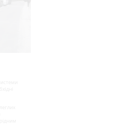
системи
бхідні
леглих
я
 рідним