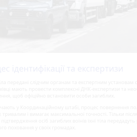
ес ідентифікації та експертизи
тіла передані слідчим органам та експертним установам 
хівці мають провести комплексні ДНК-експертизи та нео
ення, щоб офіційно встановити особи загиблих.
ачають у Координаційному штабі, процес повернення по
 тривалим і вимагає максимальної точності. Тільки післ
підтвердження осіб загиблих воїнів їхні тіла передадуть
ого поховання у своїх громадах.