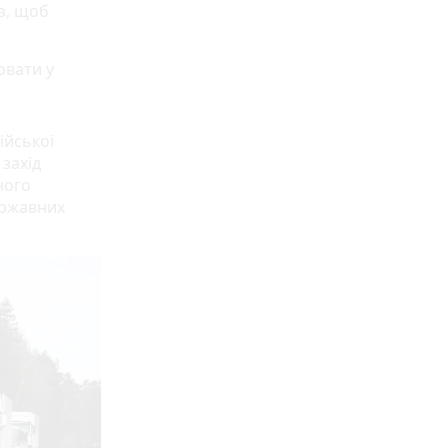
з, щоб
овати у
ійської
захід
ного
ержавних