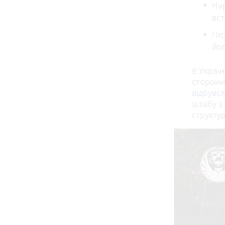
Нар
вст
Піс
йог
В Україн
сторони
відбувся
штабу з
структур