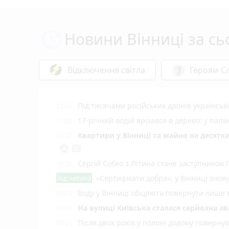
Новини Вінниці за сь
Відключення світла
Героям Сл
Під тисячами російських дронів українські
12:04
17-річний водій врізався в дерево: у пала
11:00
Квартири у Вінниці та майно на десятки
10:37
play_circle_filled
photo_camera
Сергій Собко з Літина стане заступником
10:06
Від читача
«Сертифікати добра»: у Вінниці знов
Воду у Вінниці обіцяють повернути лише 
09:53
На вулиці Київська сталася серйозна ав
09:44
Після двох років у полоні додому поверну
09:04