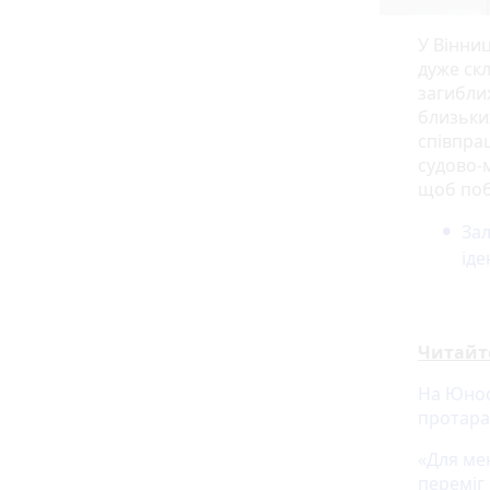
У Вінниц
дуже ск
загибли
близьки
співпра
судово-
щоб поб
Зал
іде
Читайт
На Юност
протар
«Для мен
переміг