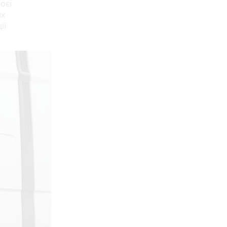
оєї
их
ії