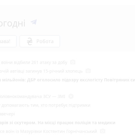
огодні
ава!
Робота
photo_camera
 воїни відбили 261 атаку за добу
photo_camera
ючій автівці загинув 15-річний хлопець
 мільйонів: ДБР оголосило підозру екслогісту Повітряних с
play_circle_filled
 Головнокомандувача ЗСУ — ЗМІ
у допомагають тим, хто потребує підтримки
ввечері
арія зі скутером. На місці працює поліція та медики
photo_camera
вся воїн із Мазурівки Костянтин Горнічанський