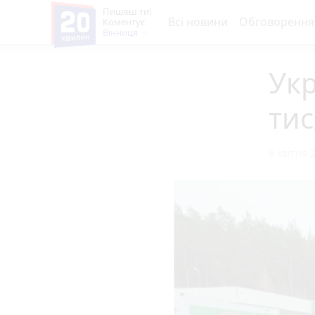
Пишеш ти!
Всі новини
Обговорення
Коментує
Вінниця
Укр
тис
9 квітня 