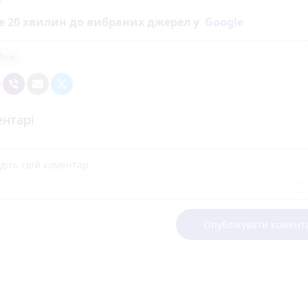
е 20 хвилин до вибраних джерел у
Google
ійни
нтарі
Опублікувати комент