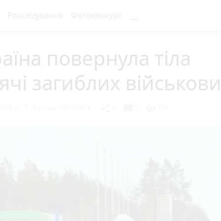
...
Розслідування
Фотоконкурс
аїна повернула тіла
ячі загиблих військов
2026 р.
Альона ЧЕРНІЮК
chat_bubble
share
visibility
0
0
324