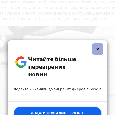
имо все можливе, щоб кожен захисник повернувся до св
 хоча б для останнього прощання. Слідчі правоохоронн
та судові експерти розпочинають роботу для ідентифікац
 репатрійованого тіла», — повідомляють у відомстві.
×
Читайте більше
перевірених
новин
Додайте 20 хвилин до вибраних джерел в Google
ДОДАТИ 20 ХВИЛИН В GOOGLE