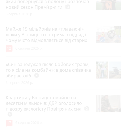
який повернувся з полону і розпочав
новий сезон Прем’єр-ліги
photo_camera
6 серпня 2026 р.
Майже 15 мільйонів на «плаваючі»
люки у Вінниці: хто отримав підряд і
чому місто відмовляється від старих
12
6 серпня 2026 р.
«Син занедужав після бойових травм,
то я сіла на комбайн»: відома співачка
збирає хліб
play_circle_filled
6 серпня 2026 р.
Квартири у Вінниці та майно на
десятки мільйонів: ДБР оголосило
підозру екслогісту Повітряних сил
photo_camera
play_circle_filled
17
6 серпня 2026 р.