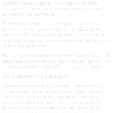
читають лекції досвідчені волонтери, навчають
надавати першу медичну допомогу. Навчання тут є
абсолютно безкоштовним.
Волонтери допомагають у чотирьох напрямках:
допомога дітям - сиротам, дітям - інвалідам, дітям
учасників АТО та людям у будинках для престарілих.
Волонтери влаштовують концерти, шоу - програми та
просто оспілкуються.
Якось студенти із
школи
Волонтерства наліпили 2500
вареників. Куховарили в університетській їдальні. На
усе витратили 30 кг муки і 20 кг сала для шкварок.
Волонтерство — ліки для душі
- Для мене волонтерство - це вияв кохання до світу.
Співпереживання. Я поважаю своїх друзів, які також
займаються благодійною діяльністю. І завжди з
радістю до них приєднуюсь. Можу або ресурсами
допомоги, або на благодійний вечір спеціально