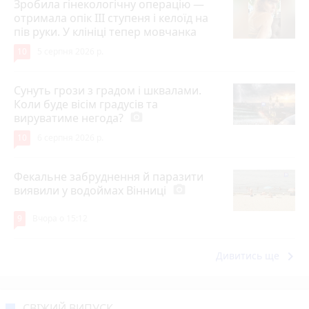
Зробила гінекологічну операцію —
отримала опік ІІІ ступеня і келоїд на
пів руки. У клініці тепер мовчанка
10
5 серпня 2026 р.
Сунуть грози з градом і шквалами.
Коли буде вісім градусів та
вируватиме негода?
photo_camera
10
6 серпня 2026 р.
Фекальне забруднення й паразити
виявили у водоймах Вінниці
photo_camera
9
Вчора о 15:12
keyboard_arrow_right
Дивитись ще
СВІЖИЙ ВИПУСК