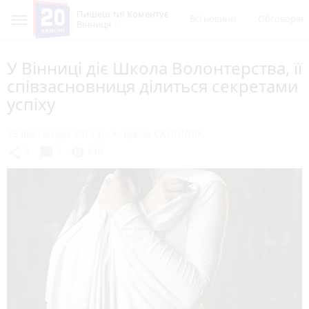
Пишеш ти! Коментує
Всі новини
Обговорен
Вінниця
У Вінниці діє Школа Волонтерства, її
співзасновниця ділиться секретами
успіху
23 листопада 2017 р.
Ірина СКИШЛЯК
chat_bubble
share
visibility
2
3
839