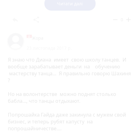
Діана і вони продовжили роботу разом. На
Читати далі
відміну від багатьох студентів, які займаються
лише своїми справами (хоча це їхнє право),
reply
share
remove
add
0
дівчата багато часу й зусиль віддають допомозі і
дорослим, і малим… Багато хороших справ
дівчата не афішують…
Жора
23 листопада 2017 р.
Як кажуть, кожна людина судить по собі… Часто
негативні коментарі залишають люди, які далекі
Я знаю что Диана имеет свою школу танцев. И
від ідеалу…
вообще зарабатывает деньги на обучению
мастерству танца... Я правильно говорю Шахиня
?
Но на волонтерстве можно поднят столько
бабла..., что танцы отдыхают.
Попрошайка Гайда даже закинула с мужем свой
бизнес, и теперь рубят капусту на
попрошайничестве....