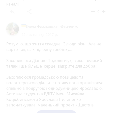
каналі
reply
share
remove
add
0
Елена Фиалковская-Демченко
25 листопада 2017 р.
Розумію, що життя складне! Є люди різні! Але не
варто так, всіх під одну гребінку…
Захоплююся Діаною Подолянчук, в якої великий
талан і ще більше серце, відкрите для добра!!!
Захоплююся громадською позицією та
волонтерською діяльністю, яку вона організовує
спільно з подругою і однодумницею Ярославою.
Активна студентка ВДПУ імені Михайла
Коцюбинського Ярослава Пилипенко
започаткувала маленький проект «Щастя в
дитячих долоньках», а потім до неї приєдналася