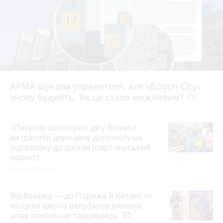
АРМА шукала управителя, але «Bogun City»
знову будують. Як це стало можливим?
play_circle_filled
«Пакунок школяра»: де у Вінниці
витратити державну допомогу на
підготовку до школи (партнерський
проєкт)
3 серпня 2026 р.
Від Вінниці — до Парижа й Китаю: як
місцева школа bellydance виховує
нове покоління танцівниць
photo_camera