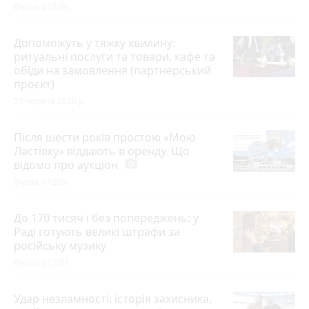
Вчора о 18:40
Допоможуть у тяжку хвилину:
ритуальні послуги та товари, кафе та
обіди на замовлення (партнерський
проєкт)
25 червня 2026 р.
Після шести років простою «Мою
Ластівку» віддають в оренду. Що
відомо про аукціон
photo_camera
Вчора о 12:56
До 170 тисяч і без попереджень: у
Раді готують великі штрафи за
російську музику
Вчора о 12:01
Удар незламності: історія захисника,