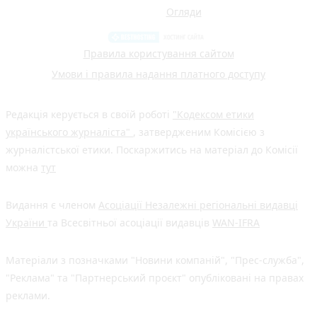
Огляди
Правила користування сайтом
Умови і правила надання платного доступу
Редакція керується в своїй роботі
"Кодексом етики
українського журналіста"
, затвердженим Комісією з
журналістської етики. Поскаржитись на матеріал до Комісії
можна
тут
Видання є членом
Асоціації Незалежні регіональні видавці
України
та Всесвітньої асоціації видавців
WAN-IFRA
Матеріали з позначками "Новини компаній", "Прес-служба",
"Реклама" та "Партнерський проєкт" опубліковані на правах
реклами.