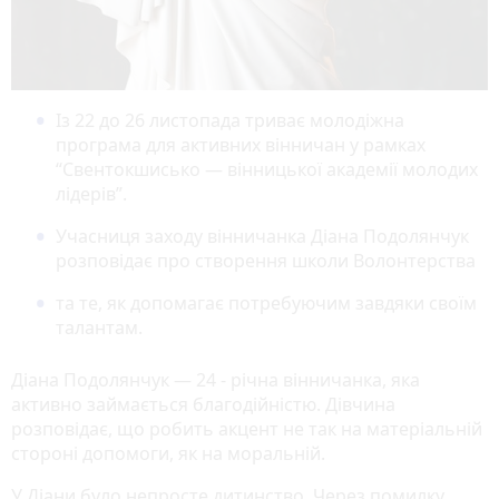
Із 22 до 26 листопада триває молодіжна
програма для активних вінничан у рамках
“Свентокшисько — вінницької академії молодих
лідерів”.
Учасниця заходу вінничанка Діана Подолянчук
розповідає про створення школи Волонтерства
та те, як допомагає потребуючим завдяки своїм
талантам.
Діана Подолянчук — 24 - річна вінничанка, яка
активно займається благодійністю. Дівчина
розповідає, що робить акцент не так на матеріальній
стороні допомоги, як на моральній.
У Діани було непросте дитинство. Через помилку