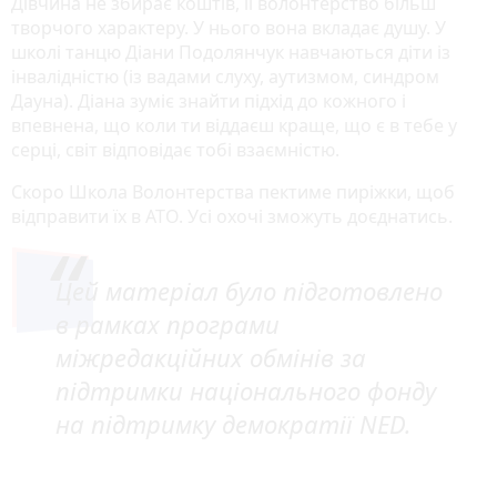
Дівчина не збирає коштів, її волонтерство більш
творчого характеру. У нього вона вкладає душу. У
школі танцю Діани Подолянчук навчаються діти із
інвалідністю (із вадами слуху, аутизмом, синдром
Дауна). Діана зуміє знайти підхід до кожного і
впевнена, що коли ти віддаєш краще, що є в тебе у
серці, світ відповідає тобі взаємністю.
Скоро Школа Волонтерства пектиме пиріжки, щоб
відправити їх в АТО. Усі охочі зможуть доєднатись.
Цей матеріал було підготовлено
в рамках програми
міжредакційних обмінів за
підтримки національного фонду
на підтримку демократії NED.