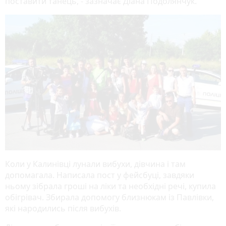
поставити танець, - зазначає Діана Подолянчук.
Коли у Калинівці лунали вибухи, дівчина і там
допомагала. Написала пост у фейсбуці, завдяки
ньому зібрала гроші на ліки та необхідні речі, купила
обігрівач. Збирала допомогу близнюкам із Павлівки,
які народились після вибухів.