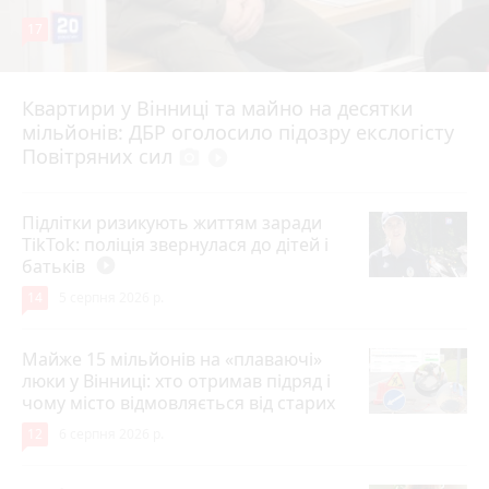
17
Квартири у Вінниці та майно на десятки
6 серпня 2026 р.
мільйонів: ДБР оголосило підозру екслогісту
Повітряних сил
photo_camera
play_circle_filled
Підлітки ризикують життям заради
TikTok: поліція звернулася до дітей і
батьків
play_circle_filled
14
5 серпня 2026 р.
Майже 15 мільйонів на «плаваючі»
люки у Вінниці: хто отримав підряд і
чому місто відмовляється від старих
12
6 серпня 2026 р.