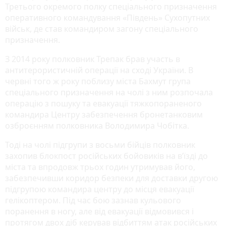
Третього окремого полку спеціального призначення
оперативного командування «Південь» Сухопутних
військ, де став командиром загону спеціального
призначення.
З 2014 року полковник Трепак брав участь в
антитерористичній операції на сході України. В
червні того ж року поблизу міста Бахмут група
спеціального призначення на чолі з ним розпочала
операцію з пошуку та евакуації тяжкопораненого
командира Центру забезпечення бронетанковим
озброєнням полковника Володимира Чобітка.
Тоді на чолі підгрупи з восьми бійців полковник
захопив блокпост російських бойовиків на в’їзді до
міста та впродовж трьох годин утримував його,
забезпечивши коридор безпеки для доставки другою
підгрупою командира центру до місця евакуації
гелікоптером. Під час бою зазнав кульового
поранення в ногу, але від евакуації відмовився і
протягом двох діб керував відбиттям атак російських