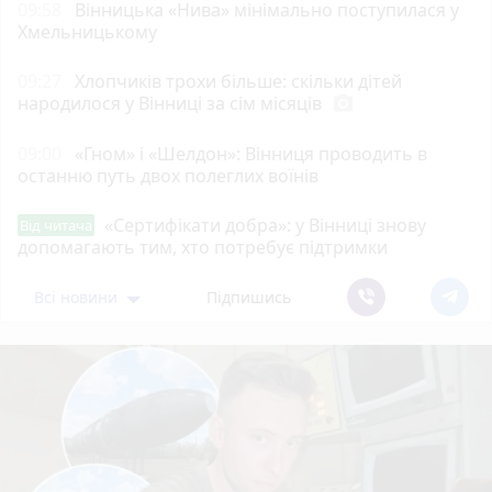
09:58
Вінницька «Нива» мінімально поступилася у
Хмельницькому
09:27
Хлопчиків трохи більше: скільки дітей
народилося у Вінниці за сім місяців
photo_camera
09:00
«Гном» і «Шелдон»: Вінниця проводить в
останню путь двох полеглих воїнів
«Сертифікати добра»: у Вінниці знову
Від читача
допомагають тим, хто потребує підтримки
Всі новини
Підпишись