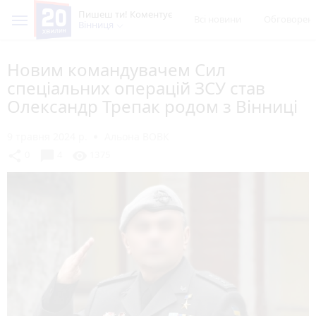
Пишеш ти! Коментує
Всі новини
Обговорен
Вінниця
Новим командувачем Сил
спеціальних операцій ЗСУ став
Олександр Трепак родом з Вінниці
9 травня 2024 р.
Альона ВОВК
chat_bubble
share
visibility
0
4
1375