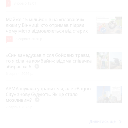
7
Вчора о 13:01
Майже 15 мільйонів на «плаваючі»
люки у Вінниці: хто отримав підряд і
чому місто відмовляється від старих
12
6 серпня 2026 р.
«Син занедужав після бойових травм,
то я сіла на комбайн»: відома співачка
збирає хліб
play_circle_filled
6 серпня 2026 р.
АРМА шукала управителя, але «Bogun
City» знову будують. Як це стало
можливим?
play_circle_filled
7 серпня 2026 р.
keyboard_arrow_right
Дивитись ще