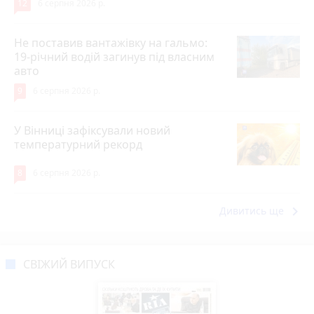
12
6 серпня 2026 р.
Не поставив вантажівку на гальмо:
19-річний водій загинув під власним
авто
9
6 серпня 2026 р.
У Вінниці зафіксували новий
температурний рекорд
8
6 серпня 2026 р.
keyboard_arrow_right
Дивитись ще
СВІЖИЙ ВИПУСК