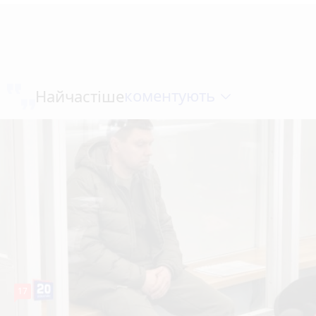
коментують
Найчастіше
17