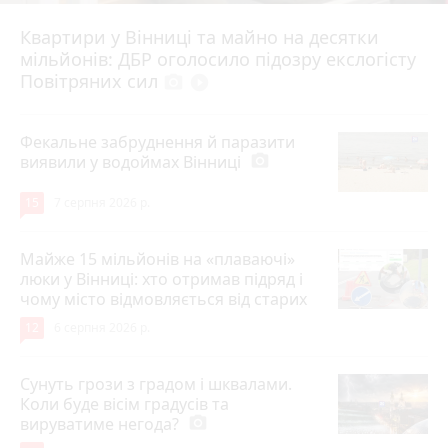
Квартири у Вінниці та майно на десятки
6 серпня 2026 р.
мільйонів: ДБР оголосило підозру екслогісту
Повітряних сил
photo_camera
play_circle_filled
Фекальне забруднення й паразити
виявили у водоймах Вінниці
photo_camera
15
7 серпня 2026 р.
Майже 15 мільйонів на «плаваючі»
люки у Вінниці: хто отримав підряд і
чому місто відмовляється від старих
12
6 серпня 2026 р.
Сунуть грози з градом і шквалами.
Коли буде вісім градусів та
вируватиме негода?
photo_camera