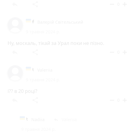
reply
share
remove
add
0
Валерій Світельський
9 травня 2024 р.
Ну, москаль, тікай за Урал поки не пізно.
reply
share
remove
add
0
Valeriia
9 травня 2024 р.
і?? в 20 році?
reply
share
remove
add
0
Nadiia
Valeriia
reply
9 травня 2024 р.