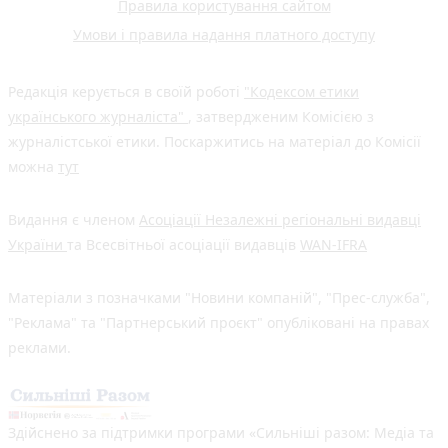
Правила користування сайтом
Умови і правила надання платного доступу
Редакція керується в своїй роботі
"Кодексом етики
українського журналіста"
, затвердженим Комісією з
журналістської етики. Поскаржитись на матеріал до Комісії
можна
тут
Видання є членом
Асоціації Незалежні регіональні видавці
України
та Всесвітньої асоціації видавців
WAN-IFRA
Матеріали з позначками "Новини компаній", "Прес-служба",
"Реклама" та "Партнерський проєкт" опубліковані на правах
реклами.
Здійснено за підтримки програми «Сильніші разом: Медіа та