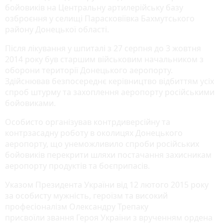
бойовиків на Центральну артилерійську базу
озброєння у селищі Парасковіївка Бахмутського
району Донецької області.
Після лікування у шпиталі з 27 серпня до 3 жовтня
2014 року був старшим військовим начальником з
оборони території Донецького аеропорту.
Здійснював безпосереднє керівництво відбиттям усіх
спроб штурму та захоплення аеропорту російськими
бойовиками.
Особисто організував контрдиверсійну та
контрзасадну роботу в околицях Донецького
аеропорту, що унеможливило спроби російських
бойовиків перекрити шляхи постачання захисникам
аеропорту продуктів та боєприпасів.
Указом Президента України від 12 лютого 2015 року
за особисту мужність, героїзм та високий
професіоналізм Олександру Трепаку
присвоїли звання Героя України з врученням ордена