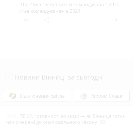
Що і? Був заступником командувача з 2020,
став командувачем в 2024
reply
share
remove
add
0
Новини Вінниці за сьогодні
Відключення світла
Героям Слава!
10:01
78,9% готовності до зими — як Вінниця готує
тепломережі до опалювального сезону
photo_camera