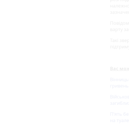
належног
зазначен
Повідом
варту з
Такі зв
підтрим
Вас мож
Вінниць
гривень
Військов
загиблих
П’ять б
на туал