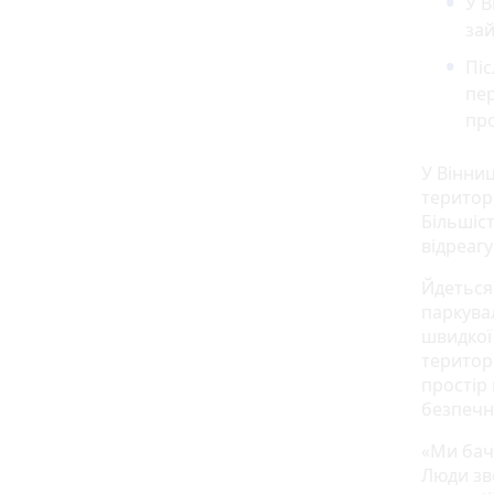
У В
зай
Піс
пе
про
У Вінни
територі
Більшіс
відреагу
Йдеться
паркувал
швидкої
територ
простір 
безпечн
«Ми бач
Люди зв