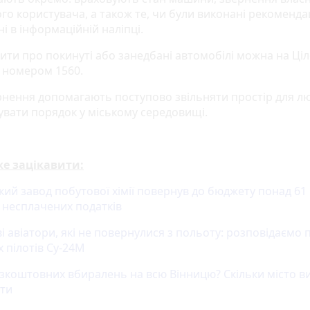
о користувача, а також те, чи були виконані рекомендац
і в інформаційній наліпці.
ити про покинуті або занедбані автомобілі можна на Ці
а номером 1560.
ернення допомагають поступово звільняти простір для л
увати порядок у міському середовищі.
е зацікавити:
кий завод побутової хімії повернув до бюджету понад 61
 несплачених податків
і авіатори, які не повернулися з польоту: розповідаємо 
 пілотів Су-24М
езкоштовних вбиралень на всю Вінницю? Скільки місто в
ети