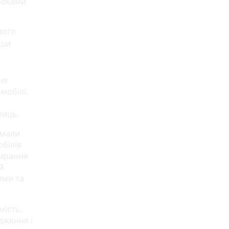
 роками
вого
вши
ня
мобілі.
лиць.
ймали
обілів
бирання
й
ими та
мість.
дження і