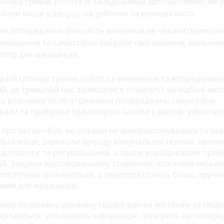
інниці триває робота із занедбаними автомобілями, які
мали місця у дворах, на узбіччях та вулицях міста.
ля попереджень більшість власників не чекали примусо
реміщення та самостійно забрали свої машини, звільни
стір для мешканців.
цькій громаді
триває робота
з виявлення та впорядкуван
й, де тривалий час залишалися покинуті і занедбані авто
ть власників після отримання попереджень самостійно
вали та прибрали транспортні засоби з дворів, узбіч і ву
 про автомобілі, які роками не використовувалися та за
ьні місця, заважали проїзду комунальної техніки, автом
 допомоги та рятувальників, а також ускладнювали при
ій. Завдяки відповідальному ставленню власників міськи
поступово звільняється, а території стають більш зручн
ими для мешканців.
имо позитивну динаміку і щиро вдячні містянам за свідо
ертаються, уточнюють інформацію, реагують на попере