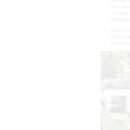
автомобі
або зане
оглядає 
матеріал
Якщо оз
інформа
машину 