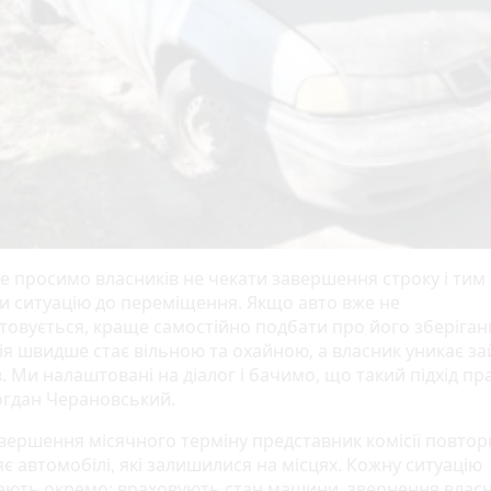
е просимо власників не чекати завершення строку і тим
и ситуацію до переміщення. Якщо авто вже не
товується, краще самостійно подбати про його зберіганн
ія швидше стає вільною та охайною, а власник уникає за
. Ми налаштовані на діалог і бачимо, що такий підхід пр
огдан Черановський.
авершення місячного терміну представник комісії повто
є автомобілі, які залишилися на місцях. Кожну ситуацію
ають окремо: враховують стан машини, звернення влас