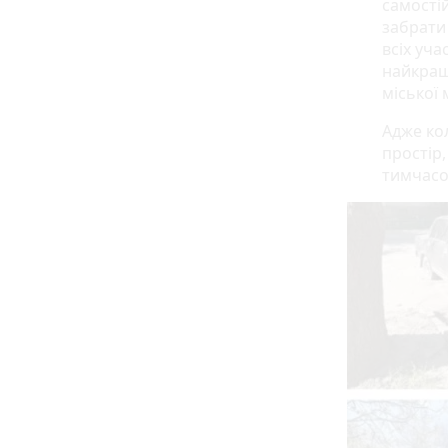
самості
забрати
всіх уч
найкращ
міської 
Адже ко
простір
тимчасо