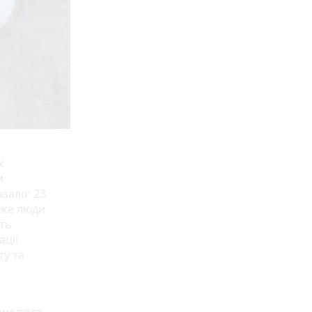
х
и
зало: 23
дже люди
ють
ації
ту та