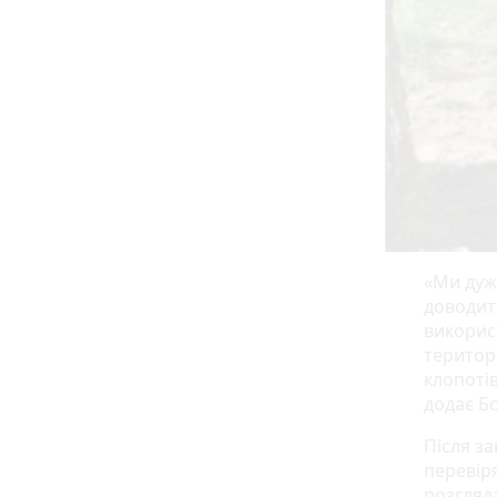
«Ми дуж
доводит
викорис
територ
клопотів
додає Б
Після з
перевіря
розгляд