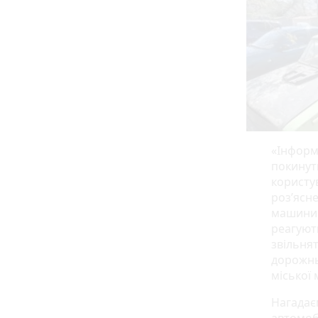
«Інформ
покинут
користу
роз’ясн
машини 
реагуют
звільнят
дорожнь
міської
Нагадає