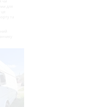
и чи
ими для
 це
орту та
ьний
анчику