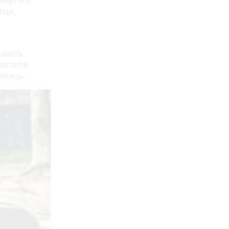
кинутого
сце,
ишають
містити
місяць.