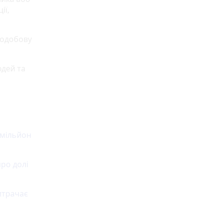
ії,
лодобову
юдей та
 мільйон
про долі
итрачає