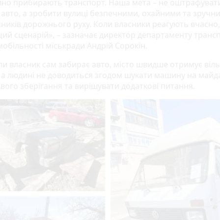
йно прибирають транспорт. Наша мета – не оштрафуват
 авто, а зробити вулиці безпечними, охайними та зручн
асників дорожнього руху. Коли власники реагують вчасно,
ий сценарій», – зазначає директор департаменту трансп
мобільності міськради Андрій Сорокін.
ли власник сам забирає авто, місто швидше отримує віл
, а людині не доводиться згодом шукати машину на майд
вого зберігання та вирішувати додаткові питання.