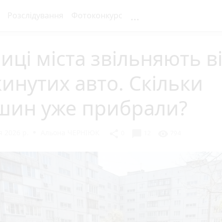
...
Розслідування
Фотоконкурс
иці міста звільняють в
инутих авто. Скільки
шин уже прибрали?
 2026 р.
Альона ЧЕРНІЮК
chat_bubble
share
visibility
0
12
794