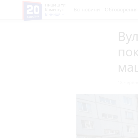
Пишеш ти!
Всі новини
Обговорення
Коментує
Вінниця
Вул
пок
ма
18 червня