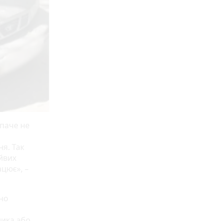
 паче не
я. Так
йвих
ацює», –
рно
ника або