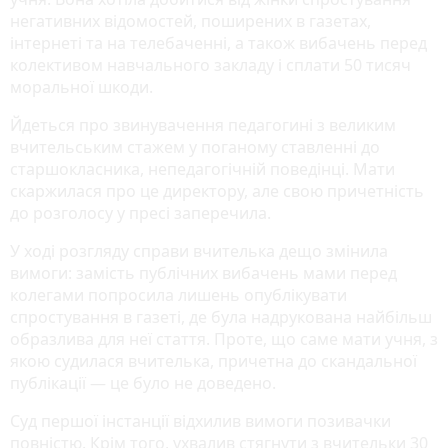
негативних відомостей, поширених в газетах,
інтернеті та на телебаченні, а також вибачень перед
колективом навчального закладу і сплати 50 тисяч
моральної шкоди.
Йдеться про звинувачення педагогині з великим
вчительським стажем у поганому ставленні до
старшокласника, непедагогічній поведінці. Мати
скаржилася про це директору, але свою причетність
до розголосу у пресі заперечила.
У ході розгляду справи вчителька дещо змінила
вимоги: замість публічних вибачень мами перед
колегами попросила лишень опублікувати
спростування в газеті, де була надрукована найбільш
образлива для неї стаття. Проте, що саме мати учня, з
якою судилася вчителька, причетна до скандальної
публікації — це було не доведено.
Суд першої інстанції відхилив вимоги позивачки
повністю. Крім того, ухвалив стягнути з вчительки 30