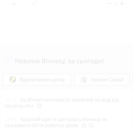
reply
share
remove
add
1
Новини Вінниці за сьогодні
Відключення світла
Героям Слава!
18:13
На Вінниччині вже 21 загиблий на воді від
початку літа
play_circle_filled
17:36
Ядерний щит із центром у Вінниці: як
працювала 43-тя ракетна армія
play_circle_filled
photo_camera