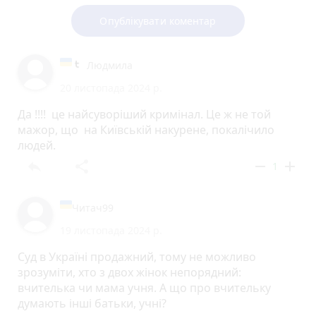
Опублікувати коментар
Людмила
20 листопада 2024 р.
Да !!!! це найсуворіший кримінал. Це ж не той
мажор, що на Київській накурене, покалічило
людей.
reply
share
remove
add
1
Читач99
19 листопада 2024 р.
Суд в Україні продажний, тому не можливо
зрозуміти, хто з двох жінок непорядний:
вчителька чи мама учня. А що про вчительку
думають інші батьки, учні?