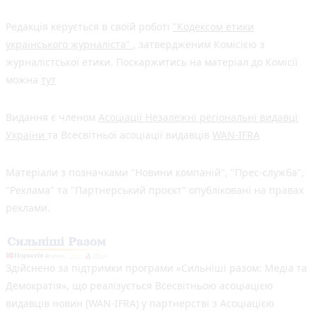
Редакція керується в своїй роботі
"Кодексом етики
українського журналіста"
, затвердженим Комісією з
журналістської етики. Поскаржитись на матеріал до Комісії
можна
тут
Видання є членом
Асоціації Незалежні регіональні видавці
України
та Всесвітньої асоціації видавців
WAN-IFRA
Матеріали з позначками "Новини компаній", "Прес-служба",
"Реклама" та "Партнерський проєкт" опубліковані на правах
реклами.
Здійснено за підтримки програми «Сильніші разом: Медіа та
Демократія», що реалізується Всесвітньою асоціацією
видавців новин (WAN-IFRA) у партнерстві з Асоціацією