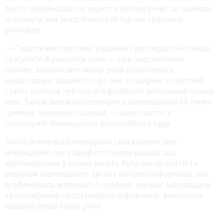
тисяч компенсації на користь матері учня: за правову
допомогу, яка знадобилася їй під час судового
розгляду.
— Педагогиня просила рішення суду першої інстанції
скасувати й ухвалити нове — про задоволення
позову: зобов’язати матір учня спростувати
недостовірні відомості про неї, поширені в газетній
статті, шляхом публікації офіційного вибачення перед
нею. Також вимагала стягнути з відповідачки 50 тисяч
гривень моральної шкоди, —
зазначають
у
пресслужбі Вінницького апеляційного суду.
Тобто вчителька повторила свої вимоги. Але
апеляційній суд у своїй постанові вказав, що
відповідачами у справі мають бути автор статті та
редакція відповідного засобу масової інформації, яка
опублікувала матеріал. А особою, яка має відповідати
за поширення недостовірної інформації, вчителька
назвала лише матір учня.