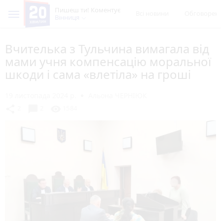
Пишеш ти! Коментує
Всі новини
Обговорен
Вінниця
Вчителька з Тульчина вимагала від
мами учня компенсацію моральної
шкоди і сама «влетіла» на гроші
19 листопада 2024 р.
Альона ЧЕРНІЮК
chat_bubble
share
visibility
2
2
1584