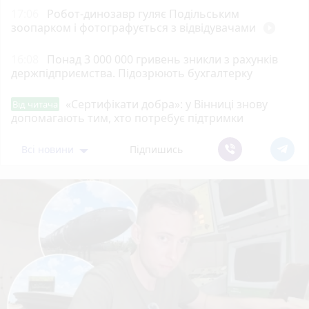
17:06
Робот-динозавр гуляє Подільським
зоопарком і фотографується з відвідувачами
play_circle_filled
16:08
Понад 3 000 000 гривень зникли з рахунків
держпідприємства. Підозрюють бухгалтерку
«Сертифікати добра»: у Вінниці знову
Від читача
допомагають тим, хто потребує підтримки
Всі новини
Підпишись