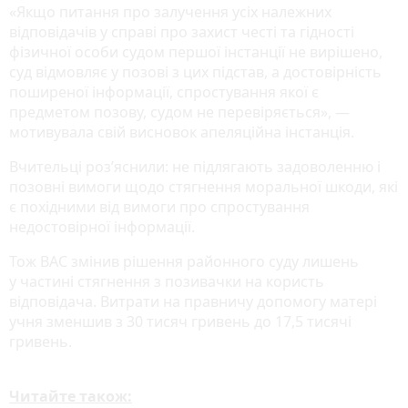
«Якщо питання про залучення усіх належних
відповідачів у справі про захист честі та гідності
фізичної особи судом першої інстанції не вирішено,
суд відмовляє у позові з цих підстав, а достовірність
поширеної інформації, спростування якої є
предметом позову, судом не перевіряється», —
мотивувала свій висновок апеляційна інстанція.
Вчительці роз’яснили: не підлягають задоволенню і
позовні вимоги щодо стягнення моральної шкоди, які
є похідними від вимоги про спростування
недостовірної інформації.
Тож ВАС змінив рішення районного суду лишень
у частині стягнення з позивачки на користь
відповідача. Витрати на правничу допомогу матері
учня зменшив з 30 тисяч гривень до 17,5 тисячі
гривень.
Читайте також: