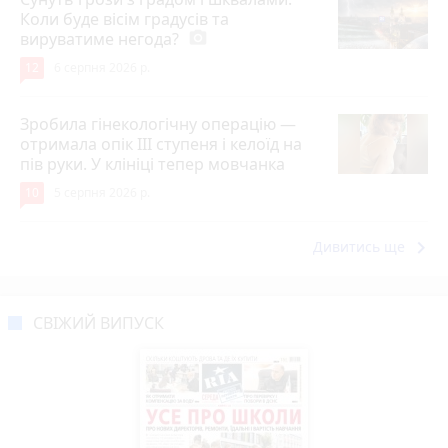
Коли буде вісім градусів та
вируватиме негода?
photo_camera
12
6 серпня 2026 р.
Зробила гінекологічну операцію —
отримала опік ІІІ ступеня і келоїд на
пів руки. У клініці тепер мовчанка
10
5 серпня 2026 р.
keyboard_arrow_right
Дивитись ще
СВІЖИЙ ВИПУСК