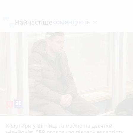
коментують
Найчастіше
17
Квартири у Вінниці та майно на десятки
6 серпня 2026 р.
мільйонів: ДБР оголосило підозру екслогісту