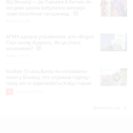
Від Вінниці — до Парижа й Китаю: як
місцева школа bellydance виховує
нове покоління танцівниць
photo_camera
Вчора о 18:40
АРМА шукала управителя, але «Bogun
City» знову будують. Як це стало
можливим?
play_circle_filled
Вчора о 19:15
Майже 15 мільйонів на «плаваючі»
люки у Вінниці: хто отримав підряд і
чому місто відмовляється від старих
12
6 серпня 2026 р.
keyboard_arrow_right
Дивитись ще