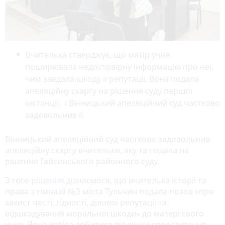
Вчителька стверджує, що матір учня
поширювала недостовірну інформацію про неї,
чим завдала шкоду її репутації. Вона подала
апеляційну скаргу на рішення суду першої
інстанції, і Вінницький апеляційний суд частково
задовольнив її.
Вінницький апеляційний суд частково задовольнив
апеляційну скаргу вчительки, яку та подала на
рішення Гайсинського районного суду.
З того
рішення
дізнаємося, що вчителька історії та
права з гімназії №3 міста Тульчин подала позов «про
захист честі, гідності, ділової репутації та
відшкодування моральної шкоди» до матері свого
учня. Вона хотіла добитися від жінки спростування