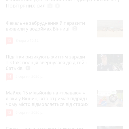
Повітряних сил
photo_camera
play_circle_filled
Фекальне забруднення й паразити
виявили у водоймах Вінниці
photo_camera
15
Вчора о 15:12
Підлітки ризикують життям заради
TikTok: поліція звернулася до дітей і
батьків
play_circle_filled
14
5 серпня 2026 р.
Майже 15 мільйонів на «плаваючі»
люки у Вінниці: хто отримав підряд і
чому місто відмовляється від старих
12
6 серпня 2026 р.
Сунуть грози з градом і шквалами.