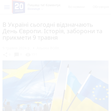
Пишеш ти! Коментує
Всі новини
Обговорен
Вінниця
В Україні сьогодні відзначають
День Європи. Історія, заборони та
прикмети 9 травня
9 травня 2024 р.
Альона ВОВК
chat_bubble
share
visibility
0
0
151