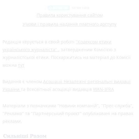
Правила користування сайтом
Умови і правила надання платного доступу
Редакція керується в своїй роботі
"Кодексом етики
українського журналіста"
, затвердженим Комісією з
журналістської етики. Поскаржитись на матеріал до Комісії
можна
тут
Видання є членом
Асоціації Незалежні регіональні видавці
України
та Всесвітньої асоціації видавців
WAN-IFRA
Матеріали з позначками "Новини компаній", "Прес-служба",
"Реклама" та "Партнерський проєкт" опубліковані на правах
реклами.