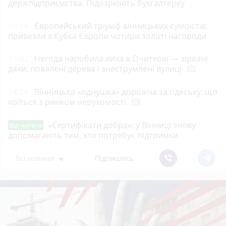
держпідприємства. Підозрюють бухгалтерку
15:14
Європейський тріумф вінницьких сумоїстів:
привезли з Кубка Європи чотири золоті нагороди
15:02
Негода наробила лиха в Очиткові — зірвані
дахи, повалені дерева і знеструмлені вулиці
photo_camera
14:24
Вінницька «однушка» дорожча за одеську: що
коїться з ринком нерухомості
photo_camera
«Сертифікати добра»: у Вінниці знову
Від читача
допомагають тим, хто потребує підтримки
Всі новини
Підпишись