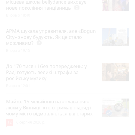
місцева школа bellydance виховує
нове покоління танцівниць
photo_camera
Вчора о 18:40
АРМА шукала управителя, але «Bogun
City» знову будують. Як це стало
можливим?
play_circle_filled
Вчора о 19:15
До 170 тисяч і без попереджень: у
Раді готують великі штрафи за
російську музику
Вчора о 12:01
Майже 15 мільйонів на «плаваючі»
люки у Вінниці: хто отримав підряд і
чому місто відмовляється від старих
12
6 серпня 2026 р.