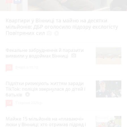
Квартири у Вінниці та майно на десятки
6 серпня 2026 р.
мільйонів: ДБР оголосило підозру екслогісту
Повітряних сил
photo_camera
play_circle_filled
Фекальне забруднення й паразити
виявили у водоймах Вінниці
photo_camera
15
Вчора о 15:12
Підлітки ризикують життям заради
TikTok: поліція звернулася до дітей і
батьків
play_circle_filled
14
5 серпня 2026 р.
Майже 15 мільйонів на «плаваючі»
люки у Вінниці: хто отримав підряд і