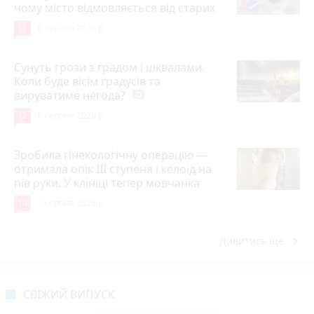
чому місто відмовляється від старих
12
6 серпня 2026 р.
Сунуть грози з градом і шквалами.
Коли буде вісім градусів та
вируватиме негода?
photo_camera
12
6 серпня 2026 р.
Зробила гінекологічну операцію —
отримала опік ІІІ ступеня і келоїд на
пів руки. У клініці тепер мовчанка
10
5 серпня 2026 р.
keyboard_arrow_right
Дивитись ще
СВІЖИЙ ВИПУСК