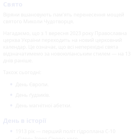
Свято
Віряни вшановують пам'ять перенесення мощей
святого Миколи Чудотворця.
Нагадаємо, що з 1 вересня 2023 року Православна
церква України переходить на новий церковний
календар. Це означає, що всі неперехідні свята
відзначатимемо за новоюліанським стилем — на 13
днів раніше.
Також сьогодні:
День Європи.
День ґудзиків.
День магнітної абетки.
День в історії
1913 рік — перший політ гідроплана С-10
«Гідро» Ігоря Сікорського.