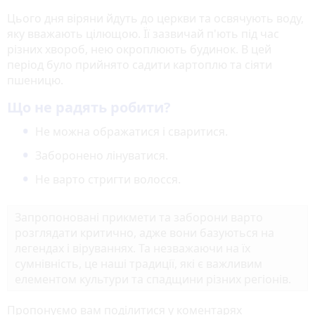
Цього дня віряни йдуть до церкви та освячують воду,
яку вважають цілющою. Її зазвичай п'ють під час
різних хвороб, нею окроплюють будинок. В цей
період було прийнято садити картоплю та сіяти
пшеницю.
Що не радять робити?
Не можна ображатися і сваритися.
Заборонено лінуватися.
Не варто стригти волосся.
Запропоновані прикмети та заборони варто
розглядати критично, адже вони базуються на
легендах і віруваннях. Та незважаючи на їх
сумнівність, це наші традиції, які є важливим
елементом культури та спадщини різних регіонів.
Пропонуємо вам поділитися у коментарях