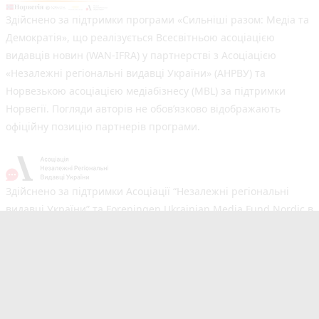
Здійснено за підтримки програми «Сильніші разом: Медіа та
Демократія», що реалізується Всесвітньою асоціацією
видавців новин (WAN-IFRA) у партнерстві з Асоціацією
«Незалежні регіональні видавці України» (АНРВУ) та
Норвезькою асоціацією медіабізнесу (MBL) за підтримки
Норвегії. Погляди авторів не обов’язково відображають
офіційну позицію партнерів програми.
Здійснено за підтримки Асоціації “Незалежні регіональні
видавці України” та Foreningen Ukrainian Media Fund Nordic в
рамках реалізації проєкту Хаб підтримки регіональних медіа.
Погляди авторів не обов'язково збігаються з офіційною
позицією партнерів
Незалежний новинний портал з оперативним висвітленням
подій у Вінниці та області. Сайт новин №1 у Вінниці за