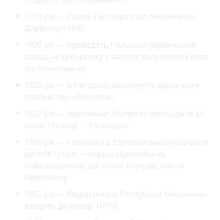
1919 рік — Симон Петлюра стає очільником
Директорії УНР.
1920 рік — проводять польсько-український
парад на Хрещатику з нагоди звільнення Києва
від більшовиків.
1920 рік — в Ужгороді засновують українське
товариство «Просвіта».
1927 рік — парламент Австралії переїжджає до
нової столиці — Канберри.
1950 рік — створюють Європейське об'єднання
вугілля і сталі — перше європейське
співтовариство, що стало передвісником
Євросоюзу.
1955 рік — Федеративна Республіка Німеччина
входить до складу НАТО.