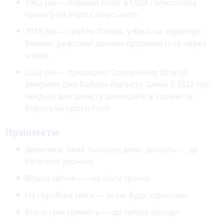
1962 рік — перший політ в США гелікоптера-
крана S-64 Ігоря Сікорського.
2018 рік — гребля Патель у Кенії на території
Великої рифтової долини проривається через
зливи.
2022 рік — президент Сполучених Штатів
Америки Джо Байден підписує Закон S.3522 про
ленд-ліз для захисту демократії в Україні та
боротьби проти Росії.
Прикмети
Дивилися, який сьогодні день: дощить — до
багатого урожаю.
Вільха квітне — час сіяти гречку.
На горобині квіти — осінь буде короткою.
Вночі грім гримить — до теплої погоди.