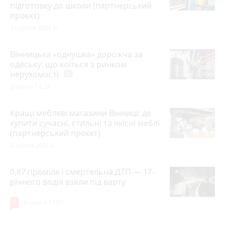
підготовку до школи (партнерський
проєкт)
3 серпня 2026 р.
Вінницька «однушка» дорожча за
одеську: що коїться з ринком
нерухомості
photo_camera
Вчора о 14:24
Кращі меблеві магазини Вінниці: де
купити сучасні, стильні та якісні меблі
(партнерський проєкт)
8 липня 2026 р.
0,87 проміле і смертельна ДТП — 17-
річного водія взяли під варту
7
Вчора о 13:01