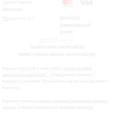
Шукаєм таланти
Детальніше
КОРИСНЕ
phone_in_talk
(0432) 555 -111
Новини компаній
Огляди
Правила користування сайтом
Умови і правила надання платного доступу
Редакція керується в своїй роботі
"Кодексом етики
українського журналіста"
, затвердженим Комісією з
журналістської етики. Поскаржитись на матеріал до Комісії
можна
тут
Видання є членом
Асоціації Незалежні регіональні видавці
України
та Всесвітньої асоціації видавців
WAN-IFRA