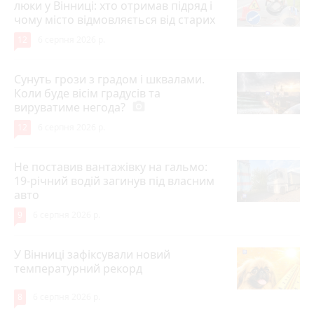
люки у Вінниці: хто отримав підряд і
чому місто відмовляється від старих
12
6 серпня 2026 р.
Сунуть грози з градом і шквалами.
Коли буде вісім градусів та
вируватиме негода?
photo_camera
12
6 серпня 2026 р.
Не поставив вантажівку на гальмо:
19-річний водій загинув під власним
авто
9
6 серпня 2026 р.
У Вінниці зафіксували новий
температурний рекорд
8
6 серпня 2026 р.