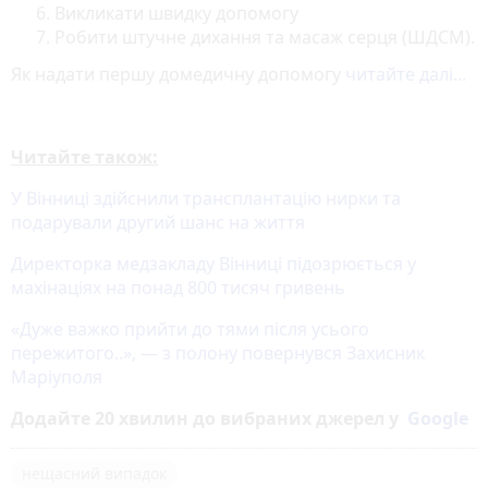
Викликати швидку допомогу
Робити штучне дихання та масаж серця (ШДСМ).
Як надати першу домедичну допомогу
читайте далі...
Читайте також:
У Вінниці здійснили трансплантацію нирки та
подарували другий шанс на життя
Директорка медзакладу Вінниці підозрюється у
махінаціях на понад 800 тисяч гривень
«Дуже важко прийти до тями після усього
пережитого..», — з полону повернувся Захисник
Маріуполя
Додайте 20 хвилин до вибраних джерел у
Google
нещасний випадок