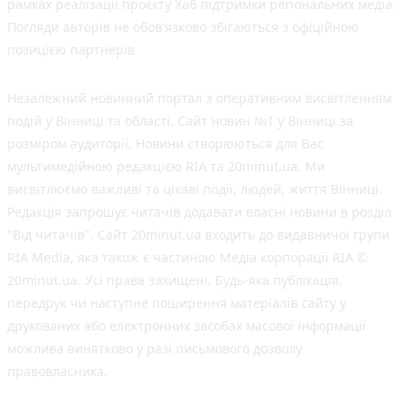
рамках реалізації проєкту Хаб підтримки регіональних медіа.
Погляди авторів не обов'язково збігаються з офіційною
позицією партнерів
Незалежний новинний портал з оперативним висвітленням
подій у Вінниці та області. Сайт новин №1 у Вінниці за
розміром аудиторії. Новини створюються для Вас
мультимедійною редакцією RIA та 20minut.ua. Ми
висвітлюємо важливі та цікаві події, людей, життя Вінниці.
Редакція запрошує читачів додавати власні новини в розділ
"Від читачів". Сайт 20minut.ua входить до видавничої групи
RIA Media, яка також є частиною Медіа корпорації RIA ©
20minut.ua. Усі права захищені. Будь-яка публiкацiя,
передрук чи наступне поширення матеріалів сайту у
друкованих або електронних засобах масової інформації
можлива винятково у разі письмового дозволу
правовласника.