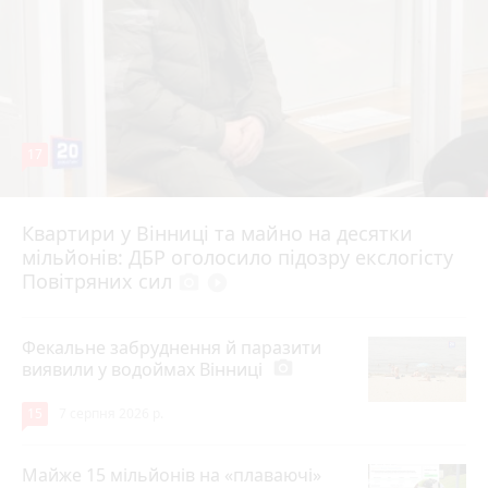
17
Квартири у Вінниці та майно на десятки
6 серпня 2026 р.
мільйонів: ДБР оголосило підозру екслогісту
Повітряних сил
photo_camera
play_circle_filled
Фекальне забруднення й паразити
виявили у водоймах Вінниці
photo_camera
15
7 серпня 2026 р.
Майже 15 мільйонів на «плаваючі»