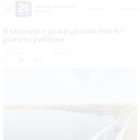
Пишеш ти! Коментує
Всі новини
Обговорен
Вінниця
В Іллінцях з річки дістали тіло 61-
річного рибалки
16 березня 2025 р.
Альона ЧЕРНІЮК
chat_bubble
share
visibility
0
0
811