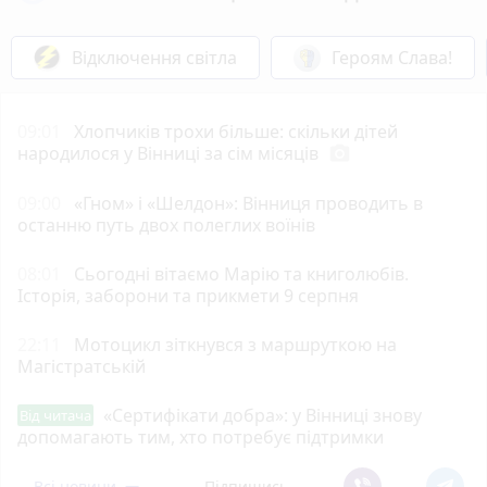
Відключення світла
Героям Слава!
09:01
Хлопчиків трохи більше: скільки дітей
народилося у Вінниці за сім місяців
photo_camera
09:00
«Гном» і «Шелдон»: Вінниця проводить в
останню путь двох полеглих воїнів
08:01
Сьогодні вітаємо Марію та книголюбів.
Історія, заборони та прикмети 9 серпня
22:11
Мотоцикл зіткнувся з маршруткою на
Магістратській
«Сертифікати добра»: у Вінниці знову
Від читача
допомагають тим, хто потребує підтримки
Всі новини
Підпишись