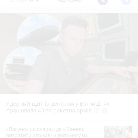
Ядерний щит із центром у Вінниці: як
працювала 43-тя ракетна армія
photo_camera
play_circle_filled
«Пакунок школяра»: де у Вінниці
витратити державну допомогу на