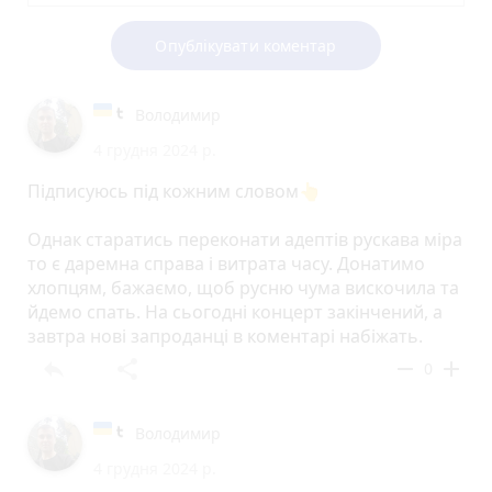
Опублікувати коментар
Володимир
4 грудня 2024 р.
Підписуюсь під кожним словом👆
Однак старатись переконати адептів рускава міра
то є даремна справа і витрата часу. Донатимо
хлопцям, бажаємо, щоб русню чума вискочила та
йдемо спать. На сьогодні концерт закінчений, а
завтра нові запроданці в коментарі набіжать.
reply
share
remove
add
0
Володимир
4 грудня 2024 р.