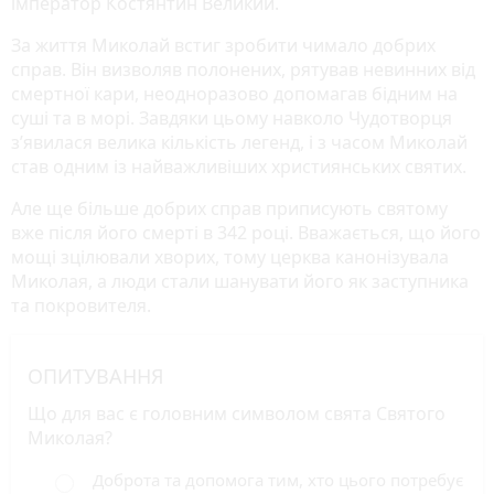
імператор Костянтин Великий.
За життя Миколай встиг зробити чимало добрих
справ. Він визволяв полонених, рятував невинних від
смертної кари, неодноразово допомагав бідним на
суші та в морі. Завдяки цьому навколо Чудотворця
з’явилася велика кількість легенд, і з часом Миколай
став одним із найважливіших християнських святих.
Але ще більше добрих справ приписують святому
вже після його смерті в 342 році. Вважається, що його
мощі зцілювали хворих, тому церква канонізувала
Миколая, а люди стали шанувати його як заступника
та покровителя.
ОПИТУВАННЯ
Що для вас є головним символом свята Святого
Миколая?
Доброта та допомога тим, хто цього потребує