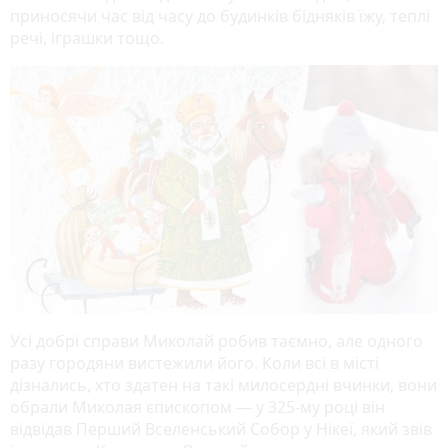
приносячи час від часу до будинків бідняків їжу, теплі
речі, іграшки тощо.
Усі добрі справи Миколай робив таємно, але одного
разу городяни вистежили його. Коли всі в місті
дізнались, хто здатен на такі милосердні вчинки, вони
обрали Миколая єпископом — у 325-му році він
відвідав Перший Вселенський Собор у Нікеї, який звів