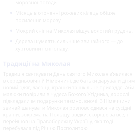
морозної погоди.
Місяць в оточенні рожевих кілець обіцяє
посилення морозу.
Мокрий сніг на Миколая віщує вологий грудень.
Дерева шумлять сильніше звичайного — до
хуртовини і снігопаду.
Традиції на Миколая
Традиція святкувати День святого Миколая з’явилася
в середньовічній Німеччині, де батьки дарували дітям
новий одяг, ласощі, іграшки та шкільне приладдя. Аби
малюки повірили в чудеса Божого Угідника, дорослі
підкладали їм подарунки таємно, вночі. З Німеччини
звичай шанувати Миколая розповсюдився на сусідні
країни, зокрема на Польщу, звідки, скоріше за все, і
перейшов на Правобережну Україну, яка тоді
перебувала під Річчю Посполитою