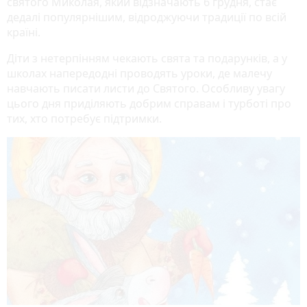
святого Миколая, який відзначають 6 грудня, стає
дедалі популярнішим, відроджуючи традиції по всій
країні.
Діти з нетерпінням чекають свята та подарунків, а у
школах напередодні проводять уроки, де малечу
навчають писати листи до Святого. Особливу увагу
цього дня приділяють добрим справам і турботі про
тих, хто потребує підтримки.