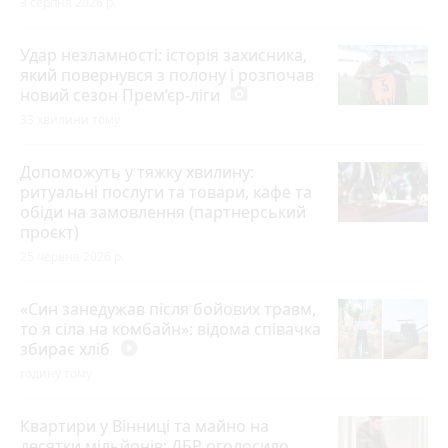
3 серпня 2026 р.
Удар незламності: історія захисника,
який повернувся з полону і розпочав
новий сезон Прем’єр-ліги
photo_camera
33 хвилини тому
Допоможуть у тяжку хвилину:
ритуальні послуги та товари, кафе та
обіди на замовлення (партнерський
проєкт)
25 червня 2026 р.
«Син занедужав після бойових травм,
то я сіла на комбайн»: відома співачка
збирає хліб
play_circle_filled
годину тому
Квартири у Вінниці та майно на
десятки мільйонів: ДБР оголосило