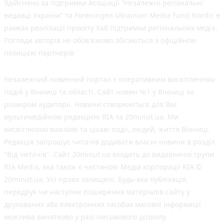
Здійснено за підтримки Асоціації “Незалежні регіональні
видавці України” та Foreningen Ukrainian Media Fund Nordic в
рамках реалізації проєкту Хаб підтримки регіональних медіа.
Погляди авторів не обов'язково збігаються з офіційною
позицією партнерів
Незалежний новинний портал з оперативним висвітленням
подій у Вінниці та області. Сайт новин №1 у Вінниці за
розміром аудиторії. Новини створюються для Вас
мультимедійною редакцією RIA та 20minut.ua. Ми
висвітлюємо важливі та цікаві події, людей, життя Вінниці.
Редакція запрошує читачів додавати власні новини в розділ
"Від читачів". Сайт 20minut.ua входить до видавничої групи
RIA Media, яка також є частиною Медіа корпорації RIA ©
20minut.ua. Усі права захищені. Будь-яка публiкацiя,
передрук чи наступне поширення матеріалів сайту у
друкованих або електронних засобах масової інформації
можлива винятково у разі письмового дозволу