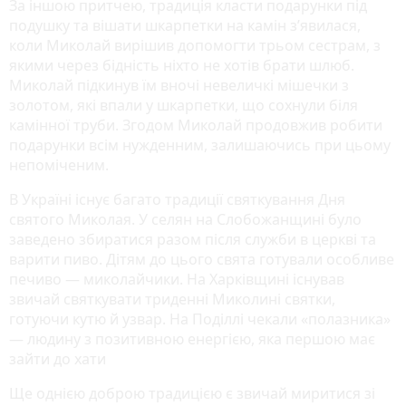
За іншою притчею, традиція класти подарунки під
подушку та вішати шкарпетки на камін з’явилася,
коли Миколай вирішив допомогти трьом сестрам, з
якими через бідність ніхто не хотів брати шлюб.
Миколай підкинув їм вночі невеличкі мішечки з
золотом, які впали у шкарпетки, що сохнули біля
камінної труби. Згодом Миколай продовжив робити
подарунки всім нужденним, залишаючись при цьому
непоміченим.
В Україні існує багато традиції святкування Дня
святого Миколая. У селян на Слобожанщині було
заведено збиратися разом після служби в церкві та
варити пиво. Дітям до цього свята готували особливе
печиво — миколайчики. На Харківщині існував
звичай святкувати триденні Миколині святки,
готуючи кутю й узвар. На Поділлі чекали «полазника»
— людину з позитивною енергією, яка першою має
зайти до хати
Ще однією доброю традицією є звичай миритися зі