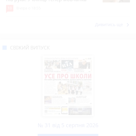
10
Вчора о 18:55
keyboard_arrow_right
Дивитись ще
СВІЖИЙ ВИПУСК
№ 31 від 5 серпня 2026