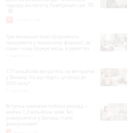
підозру екслогісту Повітряних сил
photo_camera
play_circle_filled
19
10 годин тому
Три вінницькі ліцеї продовжать
працювати у змішаному форматі: де
саме і чому бракує місць в укриттях
2 години тому
177 мільйонів витратять на ветеранів
у Вінниці. На що підуть ці гроші до
2029 року?
8 годин тому
Вступна кампанія побила рекорд —
майже 1,2 мільйона заяв. Які
університети у Вінниці стали
фаворитами?
7
Вчора о 17:36