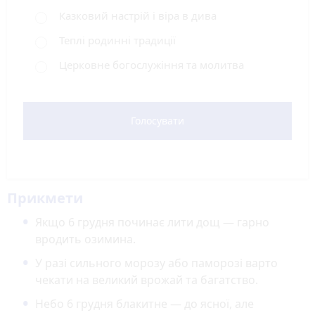
Казковий настрій і віра в дива
Теплі родинні традиції
Церковне богослужіння та молитва
Голосувати
Прикмети
Якщо 6 грудня починає лити дощ — гарно
вродить озимина.
У разі сильного морозу або паморозі варто
чекати на великий врожай та багатство.
Небо 6 грудня блакитне — до ясної, але