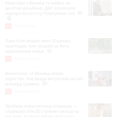
Квартири у Вінниці та майно на
десятки мільйонів: ДБР оголосило
підозру екслогісту Повітряних сил
photo_camera
play_circle_filled
19
10 годин тому
Парк біля лікарні імені Ющенка
занепадає. Але грошей на його
відновлення немає
photo_camera
15
3 серпня 2026 р.
Вінничани: «У Вінниці немає
укриттів». Але влада витратила на них
мільярд гривень
photo_camera
12
3 серпня 2026 р.
Зробила гінекологічну операцію —
отримала опік ІІІ ступеня і келоїд на
пів руки. У клініці тепер мовчанка