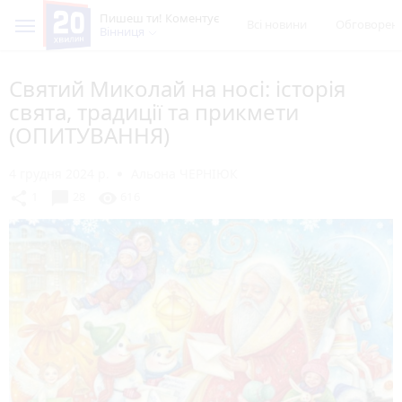
Пишеш ти! Коментує
Всі новини
Обговорен
Вінниця
Святий Миколай на носі: історія
свята, традиції та прикмети
(ОПИТУВАННЯ)
4 грудня 2024 р.
Альона ЧЕРНІЮК
chat_bubble
share
visibility
1
28
616