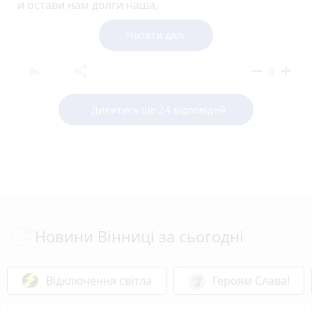
и остави нам долги наша,
якоже и мы оставляем должником нашим;
и не введи нас во искушение,
Читати далі
но избави нас от лукаваго.
reply
share
remove
add
0
Дивитись ще 24 відповідей
Новини Вінниці за сьогодні
Відключення світла
Героям Слава!