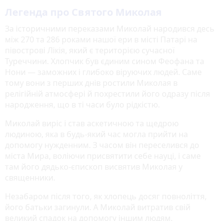
Легенда про Святого Миколая
За історичними переказами Миколай народився десь
між 270 та 286 роками нашої ери в місті Патарі на
півострові Лікія, який є територією сучасної
Туреччини. Хлопчик був єдиним сином Феофана та
Нони — заможних і глибоко віруючих людей. Саме
тому вони з перших днів ростили Миколая в
релігійній атмосфері й похрестили його одразу після
народження, що в ті часи було рідкістю.
Миколай виріс і став аскетичною та щедрою
людиною, яка в будь-який час могла прийти на
допомогу нужденним. З часом він переселився до
міста Мира, воліючи присвятити себе науці, і саме
там його дядько-єпископ висвятив Миколая у
священники.
Незабаром після того, як хлопець досяг повноліття,
його батьки загинули. А Миколай витратив свій
великий спадок на допомогу іншим людям,