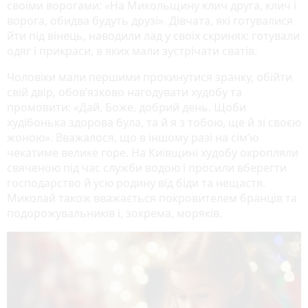
своїми ворогами: «На Микольщину клич друга, клич і
ворога, обидва будуть друзі». Дівчата, які готувалися
йти під вінець, наводили лад у своїх скринях: готували
одяг і прикраси, в яких мали зустрічати сватів.
Чоловіки мали першими прокинутися зранку, обійти
свій двір, обов’язково нагодувати худобу та
промовити: «Дай, Боже, добрий день. Щоби
худібонька здорова була, та й я з тобою, ще й зі своєю
жоною». Вважалося, що в іншому разі на сім’ю
чекатиме велике горе. На Київщині худобу окропляли
свяченою під час служби водою і просили вберегти
господарство й усю родину від біди та нещастя.
Миколай також вважається покровителем бранців та
подорожувальників і, зокрема, моряків.