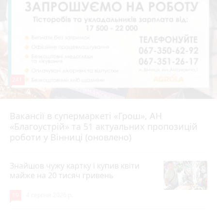
241
Вакансії в супермаркеті «Грош», АН
4 серпня 2026 р.
«Благоустрій» та 51 актуальних пропозицій
роботи у Вінниці (оновлено)
Знайшов чужу картку і купив квіти
майже на 20 тисяч гривень
19
4 серпня 2026 р.