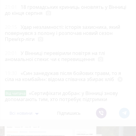
21:01
18 громадських криниць оновлять у Вінниці
до кінця серпня
photo_camera
20:15
Удар незламності: історія захисника, який
повернувся з полону і розпочав новий сезон
Прем’єр-ліги
photo_camera
20:01
У Вінниці перевірили повітря на тлі
аномальної спеки: чи є перевищення
photo_camera
19:30
«Син занедужав після бойових травм, то я
сіла на комбайн»: відома співачка збирає хліб
play_circle_filled
«Сертифікати добра»: у Вінниці знову
Від читача
допомагають тим, хто потребує підтримки
Всі новини
Підпишись