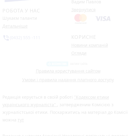
Вадим Павлов
Звернутися
РОБОТА У НАС
Шукаєм таланти
Детальніше
КОРИСНЕ
phone_in_talk
(0432) 555 -111
Новини компаній
Огляди
Правила користування сайтом
Умови і правила надання платного доступу
Редакція керується в своїй роботі
"Кодексом етики
українського журналіста"
, затвердженим Комісією з
журналістської етики. Поскаржитись на матеріал до Комісії
можна
тут
Видання є членом
Асоціації Незалежні регіональні видавці