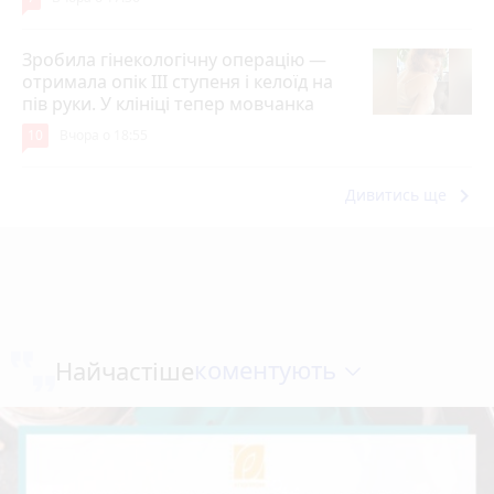
Зробила гінекологічну операцію —
отримала опік ІІІ ступеня і келоїд на
пів руки. У клініці тепер мовчанка
10
Вчора о 18:55
keyboard_arrow_right
Дивитись ще
коментують
Найчастіше