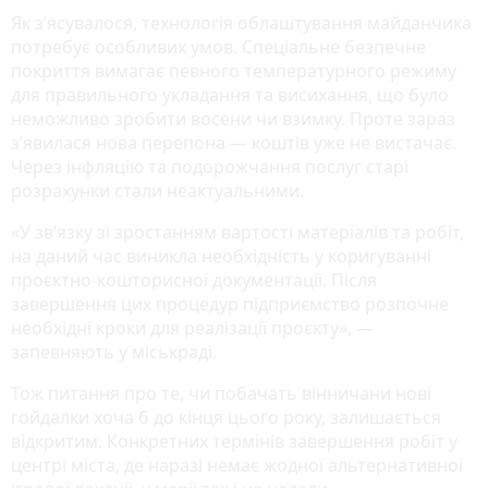
Як з’ясувалося, технологія облаштування майданчика
потребує особливих умов. Спеціальне безпечне
покриття вимагає певного температурного режиму
для правильного укладання та висихання, що було
неможливо зробити восени чи взимку. Проте зараз
з’явилася нова перепона — коштів уже не вистачає.
Через інфляцію та подорожчання послуг старі
розрахунки стали неактуальними.
«У зв’язку зі зростанням вартості матеріалів та робіт,
на даний час виникла необхідність у коригуванні
проєктно-кошторисної документації. Після
завершення цих процедур підприємство розпочне
необхідні кроки для реалізації проєкту», —
запевняють у міськраді.
Тож питання про те, чи побачать вінничани нові
гойдалки хоча б до кінця цього року, залишається
відкритим. Конкретних термінів завершення робіт у
центрі міста, де наразі немає жодної альтернативної