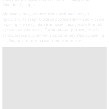
більшості дворів.
Минулого року ми вже вже
висвітлювали цю
проблему
та зверталося за роз’ясненнями до міської
ради, проте ситуація з ігровими локаціями у Вінниці
суттєво не змінилася. Питання «де гратися дітям?»
залишається відкритим, тож ми знову з’ясовували, чи
є в бюджеті кошти на капітальні ремонти.