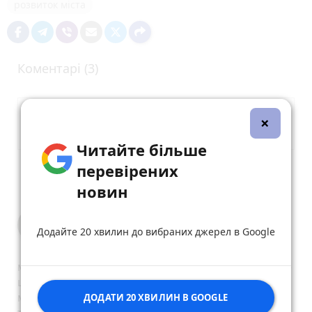
розвиток міста
Коментарі (3)
×
Читайте більше
перевірених
Опублікувати коментар
новин
Владимир Свиридов
Додайте 20 хвилин до вибраних джерел в Google
28 квітня 2026 р.
місто все більше заселяють люди котрим головне
щоб були квадратні метри житлової площі,
машину можна кинути десь у дворах, дитині
ДОДАТИ 20 ХВИЛИН В GOOGLE