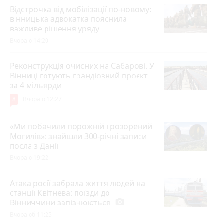
Відстрочка від мобілізації по-новому:
вінницька адвокатка пояснила
важливе рішення уряду
Вчора о 14:20
Реконструкція очисних на Сабарові. У
Вінниці готують грандіозний проєкт
за 4 мільярди
8
Вчора о 12:27
«Ми побачили порожній і розорений
Могилів»: знайшли 300-річні записи
посла з Данії
Вчора о 19:22
Атака росії забрала життя людей на
станції Квітнева: поїзди до
Вінниччини запізнюються
photo_camera
Вчора об 11:25