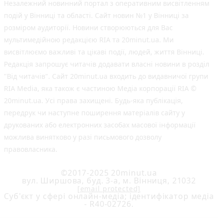
Незалежний новинний портал з оперативним висвітленням
подій у Вінниці та області. Сайт новин №1 у Вінниці за
розміром аудиторії. Новини створюються для Вас
мультимедійною редакцією RIA та 20minut.ua. Ми
висвітлюємо важливі та цікаві події, людей, життя Вінниці.
Редакція запрошує читачів додавати власні новини в розділ
"Від читачів". Сайт 20minut.ua входить до видавничої групи
RIA Media, яка також є частиною Медіа корпорації RIA ©
20minut.ua. Усі права захищені. Будь-яка публiкацiя,
передрук чи наступне поширення матеріалів сайту у
друкованих або електронних засобах масової інформації
можлива винятково у разі письмового дозволу
правовласника.
©2017-2025 20minut.ua
вул. Ширшова, буд. 3-а, м. Вінниця, 21032
[email protected]
Cуб'єкт у сфері онлайн-медіа; ідентифікатор медіа
- R40-02726.