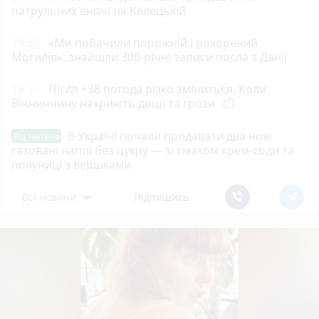
патрульних вночі на Келецькій
19:22
«Ми побачили порожній і розорений
Могилів»: знайшли 300-річні записи посла з Данії
19:13
Після +38 погода різко зміниться. Коли
Вінниччину накриють дощі та грози
photo_camera
В Україні почали продавати два нові
Від читача
газовані напої без цукру — зі смаком крем-соди та
полуниці з вершками
Всі новини
Підпишись