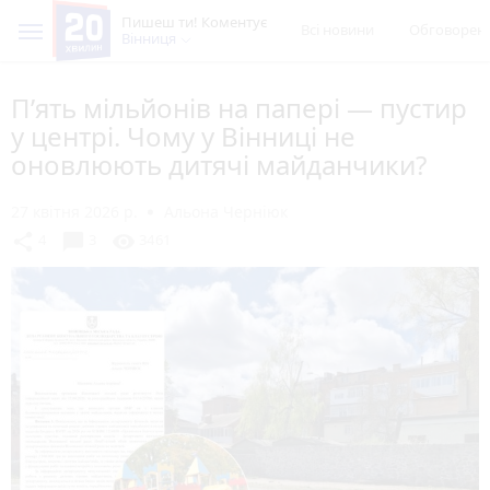
Пишеш ти! Коментує
Всі новини
Обговорен
Вінниця
П’ять мільйонів на папері — пустир
у центрі. Чому у Вінниці не
оновлюють дитячі майданчики?
27 квітня 2026 р.
Альона Черніюк
chat_bubble
share
visibility
4
3
3461