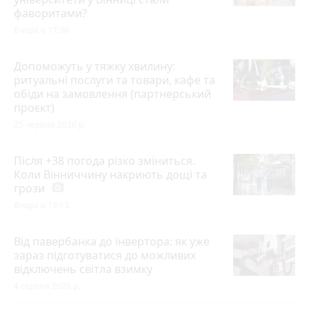
фаворитами?
Вчора о 17:36
Допоможуть у тяжку хвилину:
ритуальні послуги та товари, кафе та
обіди на замовлення (партнерський
проєкт)
25 червня 2026 р.
Після +38 погода різко зміниться.
Коли Вінниччину накриють дощі та
грози
photo_camera
Вчора о 19:13
Від павербанка до інвертора: як уже
зараз підготуватися до можливих
відключень світла взимку
4 серпня 2026 р.