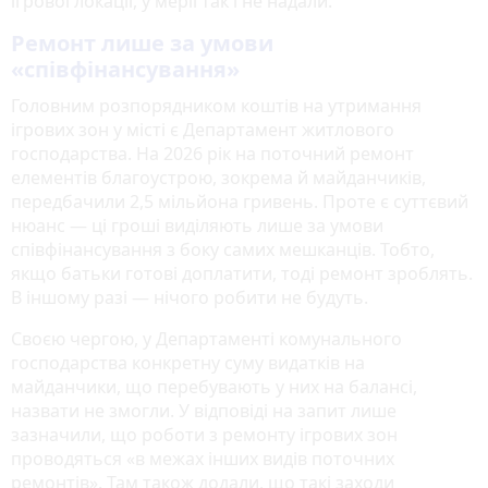
ігрової локації, у мерії так і не надали.
Ремонт лише за умови
«співфінансування»
Головним розпорядником коштів на утримання
ігрових зон у місті є Департамент житлового
господарства. На 2026 рік на поточний ремонт
елементів благоустрою, зокрема й майданчиків,
передбачили 2,5 мільйона гривень. Проте є суттєвий
нюанс — ці гроші виділяють лише за умови
співфінансування з боку самих мешканців. Тобто,
якщо батьки готові доплатити, тоді ремонт зроблять.
В іншому разі — нічого робити не будуть.
Своєю чергою, у Департаменті комунального
господарства конкретну суму видатків на
майданчики, що перебувають у них на балансі,
назвати не змогли. У відповіді на запит лише
зазначили, що роботи з ремонту ігрових зон
проводяться «в межах інших видів поточних
ремонтів». Там також додали, що такі заходи