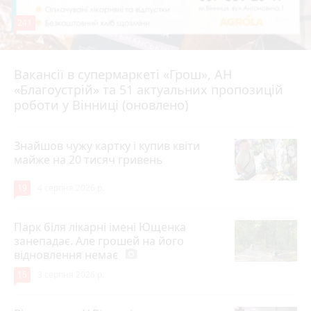
241
Вакансії в супермаркеті «Грош», АН
4 серпня 2026 р.
«Благоустрій» та 51 актуальних пропозицій
роботи у Вінниці (оновлено)
Знайшов чужу картку і купив квіти
майже на 20 тисяч гривень
19
4 серпня 2026 р.
Парк біля лікарні імені Ющенка
занепадає. Але грошей на його
відновлення немає
photo_camera
15
3 серпня 2026 р.