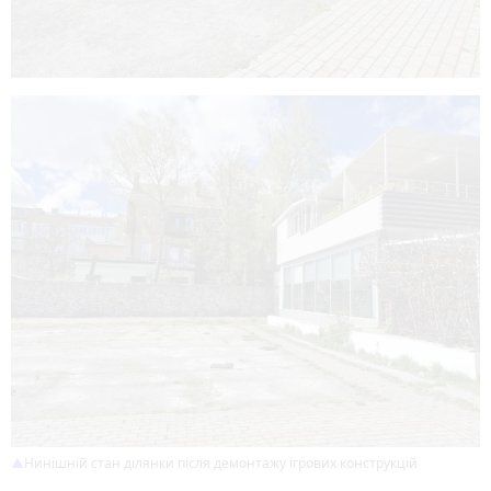
Нинішній стан ділянки після демонтажу ігрових конструкцій