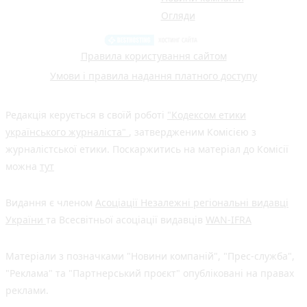
Огляди
Правила користування сайтом
Умови і правила надання платного доступу
Редакція керується в своїй роботі
"Кодексом етики
українського журналіста"
, затвердженим Комісією з
журналістської етики. Поскаржитись на матеріал до Комісії
можна
тут
Видання є членом
Асоціації Незалежні регіональні видавці
України
та Всесвітньої асоціації видавців
WAN-IFRA
Матеріали з позначками "Новини компаній", "Прес-служба",
"Реклама" та "Партнерський проєкт" опубліковані на правах
реклами.