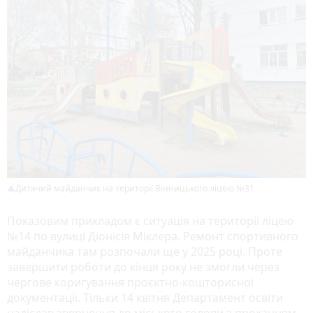
Дитячий майданчик на території Вінницького ліцею №31
Показовим прикладом є ситуація на території ліцею
№14 по вулиці Діонісія Міклера. Ремонт спортивного
майданчика там розпочали ще у 2025 році. Проте
завершити роботи до кінця року не змогли через
чергове коригування проєктно-кошторисної
документації. Тільки 14 квітня Департамент освіти
надіслав звернення до міського голови з проханням