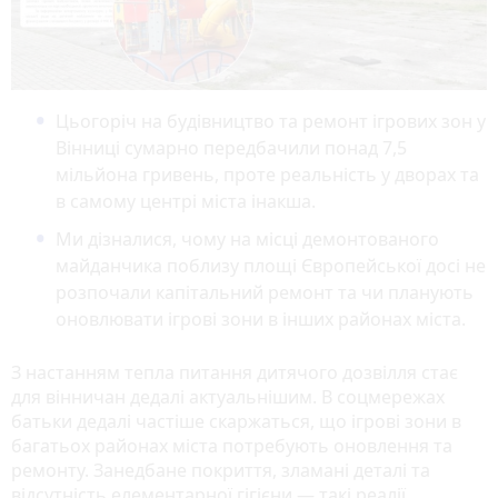
Цьогоріч на будівництво та ремонт ігрових зон у
Вінниці сумарно передбачили понад 7,5
мільйона гривень, проте реальність у дворах та
в самому центрі міста інакша.
Ми дізналися, чому на місці демонтованого
майданчика поблизу площі Європейської досі не
розпочали капітальний ремонт та чи планують
оновлювати ігрові зони в інших районах міста.
З настанням тепла питання дитячого дозвілля стає
для вінничан дедалі актуальнішим. В соцмережах
батьки дедалі частіше скаржаться, що ігрові зони в
багатьох районах міста потребують оновлення та
ремонту. Занедбане покриття, зламані деталі та
відсутність елементарної гігієни — такі реалії