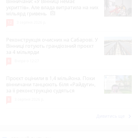
Вінничани: «У Вінниці немає
укриттів». Але влада витратила на них
мільярд гривень
photo_camera
12
3 серпня 2026 р.
Реконструкція очисних на Сабарові. У
Вінниці готують грандіозний проєкт
за 4 мільярди
8
Вчора о 12:27
Проєкт оцінили в 1,4 мільйона. Поки
вінничани танцюють біля «Райдуги»,
за її реконструкцію судяться
8
3 серпня 2026 р.
keyboard_arrow_right
Дивитись ще