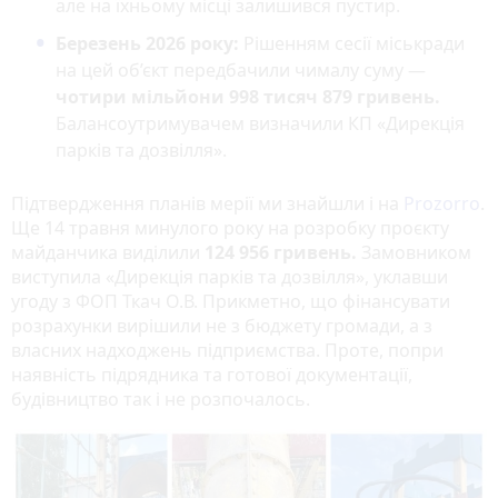
але на їхньому місці залишився пустир.
Березень 2026 року:
Рішенням сесії міськради
на цей об’єкт передбачили чималу суму —
чотири мільйони 998 тисяч 879 гривень.
Балансоутримувачем визначили КП «Дирекція
парків та дозвілля».
Підтвердження планів мерії ми знайшли і на
Prozorro
.
Ще 14 травня минулого року на розробку проєкту
майданчика виділили
124 956 гривень.
Замовником
виступила «Дирекція парків та дозвілля», уклавши
угоду з ФОП Ткач О.В. Прикметно, що фінансувати
розрахунки вирішили не з бюджету громади, а з
власних надходжень підприємства. Проте, попри
наявність підрядника та готової документації,
будівництво так і не розпочалось.