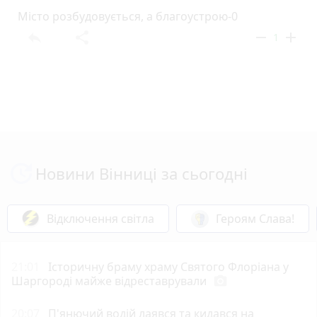
Місто розбудовується, а благоустрою-0
reply
share
remove
add
1
Новини Вінниці за сьогодні
Відключення світла
Героям Слава!
21:01
Історичну браму храму Святого Флоріана у
Шаргороді майже відреставрували
photo_camera
20:07
П'янючий водій лаявся та кидався на