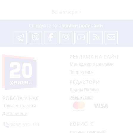
Всі номери >
Слідкуйте за нашими новинами
РЕКЛАМА НА САЙТІ
Менеджер з реклами
Звернутися
РЕДАКТОРИ
Вадим Павлов
Звернутися
РОБОТА У НАС
Шукаєм таланти
Детальніше
КОРИСНЕ
phone_in_talk
(0432) 555 -111
Новини компаній