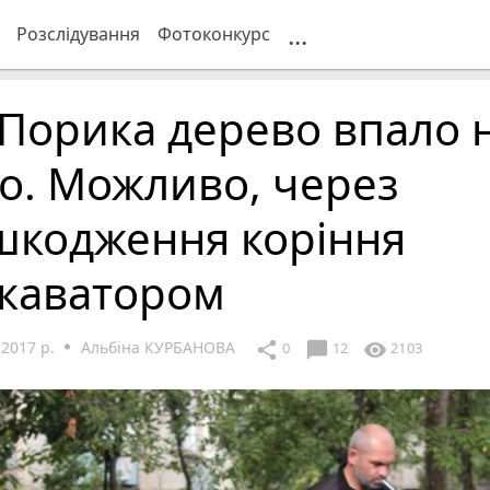
...
Розслідування
Фотоконкурс
Порика дерево впало 
о. Можливо, через
шкодження коріння
скаватором
2017 р.
Альбіна КУРБАНОВА
chat_bubble
share
visibility
0
12
2103