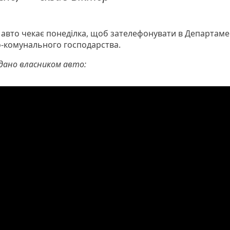
 авто чекає понеділка, щоб зателефонувати в Департаме
-комунального господарства.
адано власником авто: