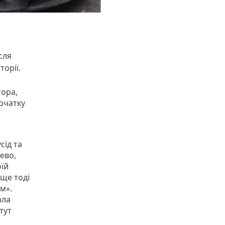
сля
торії.
тора,
очатку
сід та
ево,
оїй
 ще тоді
м».
ала
тут