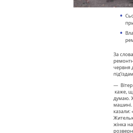
Сьо
при
Вла
рем
За слова
ремонтн
червня 
під’їзда
— Вітер.
каже, щ
думаю. 
машині.
казали:
Жительк
жінка на
розверну