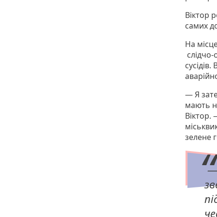
Віктор р
самих до
На місц
слідчо-о
сусідів.
аварійн
— Я зате
мають н
Віктор. 
міськвик
зелене 
— 
зв
пі
че