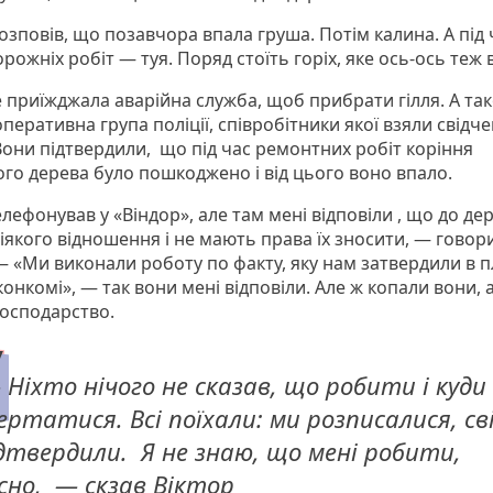
озповів, що позавчора впала груша. Потім калина. А під 
рожніх робіт — туя. Поряд стоїть горіх, яке ось-ось теж 
е приїжджала аварійна служба, щоб прибрати гілля. А та
перативна група поліції, співробітники якої взяли свідче
 Вони підтвердили, що під час ремонтних робіт коріння
ого дерева було пошкоджено і від цього воно впало.
лефонував у «Віндор», але там мені відповіли , що до де
іякого відношення і не мають права їх зносити, — говор
— «Ми виконали роботу по факту, яку нам затвердили в п
онкомі», — так вони мені відповіли. Але ж копали вони, 
господарство.
Ніхто нічого не сказав, що робити і куди
ертатися. Всі поїхали: ми розписалися, св
дтвердили. Я не знаю, що мені робити,
сно, — скзав Віктор