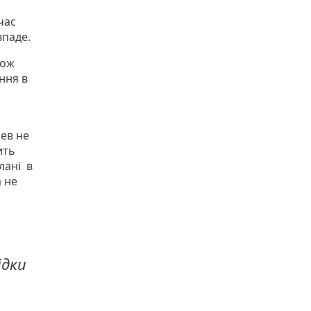
час
впаде.
кож
ння в
рев не
ить
лані в
а не
ідки