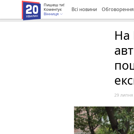
Пишеш ти!
Всі новини
Обговорення
Коментує
Вінниця
На 
авт
по
ек
29 липня 