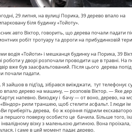
годні, 29 липня, на вулиці Порика, 39 дерево впало на
парковану біля будинку «Тойоту».
сник авто Віктор, говорить, що дерева почали падати пі
онтних робіт тротуару та дороги на прибудинковій тери
ми водія «Тойоти» і мешканця будинку на Порика, 39 Вік
і роботи у дворі розпочали проводити ще в травні. На п
двір вже був заасфальтований. Після цього дерева попід
ми почали падати.
 Я зайшов в під’їзд, зібрався виїжджати, тут телефонує су
о впало дерево на машину, — розповів Віктор. — Яке дер
Жартує напевно. Виходжу і бачу — от воно, дерево, на м
 «Віндор» рили траншею, щоб стелити асфальт. І люди їм
 «Ви приберіть дерева, бо ж коріння підрили екскаваторо
а першого поверху особисто це бачила. Більше того, їх
 інвалідному візку з маленькою дитиною. Вона проїхала, 
лася, і саме в цей момент падає дерево.